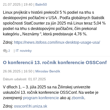
21.07.2025 | 19:40
|
Balin50
Linux prvýkrát v histórii prekročil 5 % podiel na trhu s
desktopovými počítačmi v USA . Podľa globálnych štatistík
spoločnosti StatCounter za jún 2025 má Linux teraz 5,04 %
podiel na trhu s desktopovými počítačmi, čím prekonal
kategóriu „ Neznámy “, ktorá predstavuje 4,76 %.
Zdroj:
https://news.itsfoss.com/linux-desktop-usage-usa/
|
IT novinky
2
O konferencii 13. ročník konferencie OSSConf
26.06.2025 | 16:50
|
Miroslav Bendík
Dátum udalosti:
01.07.2025
V dňoch 1. – 3. júla 2025 sa na Žilinskej univerzite
uskutoční 13. ročník konferencie OSSConf. Na webe je
zverejnený
program konferencie
ako aj
zborník
.
Zdroj:
ossconf.fri.uniza.sk