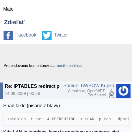
Majo
Zdieľať
Facebook
Twitter
Pre pridávanie komentárov sa
musíte prihlásiť
.
Samuel BWPOW Kupka
Re: IPTABLES redirect port ako?
Almalinux, OpenWRT
14.08.2009 | 00:26
Používateľ
Snad takto (pisane z hlavy)
iptables -t nat -A PREROUTING -i $LAN -p tcp --dport