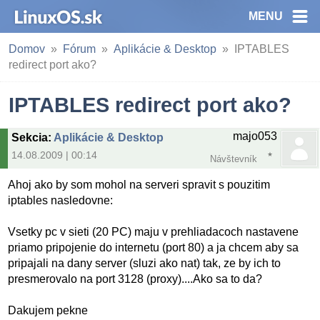
MENU
Domov
Fórum
Aplikácie & Desktop
IPTABLES
redirect port ako?
IPTABLES redirect port ako?
majo053
Sekcia
:
Aplikácie & Desktop
14.08.2009 | 00:14
Návštevník
Ahoj ako by som mohol na serveri spravit s pouzitim
iptables nasledovne:
Vsetky pc v sieti (20 PC) maju v prehliadacoch nastavene
priamo pripojenie do internetu (port 80) a ja chcem aby sa
pripajali na dany server (sluzi ako nat) tak, ze by ich to
presmerovalo na port 3128 (proxy)....Ako sa to da?
Dakujem pekne