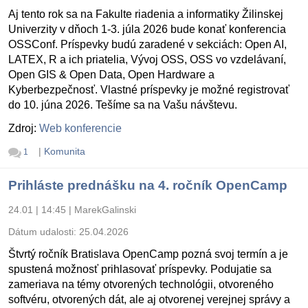
Aj tento rok sa na Fakulte riadenia a informatiky Žilinskej
Univerzity v dňoch 1-3. júla 2026 bude konať konferencia
OSSConf. Príspevky budú zaradené v sekciách: Open AI,
LATEX, R a ich priatelia, Vývoj OSS, OSS vo vzdelávaní,
Open GIS & Open Data, Open Hardware a
Kyberbezpečnosť. Vlastné príspevky je možné registrovať
do 10. júna 2026. Tešíme sa na Vašu návštevu.
Zdroj:
Web konferencie
|
Komunita
1
Prihláste prednášku na 4. ročník OpenCamp
24.01 | 14:45
|
MarekGalinski
Dátum udalosti:
25.04.2026
Štvrtý ročník Bratislava OpenCamp pozná svoj termín a je
spustená možnosť prihlasovať príspevky. Podujatie sa
zameriava na témy otvorených technológii, otvoreného
softvéru, otvorených dát, ale aj otvorenej verejnej správy a