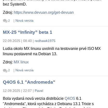
bez SystemD.
Zdroj:
https://www.devuan.org/get-devuan
|
Nová verzia
2
MX-25 “Infinity” beta 1
22.09.2025 | 08:40
|
redhawk1975
Ludia okolo MX linuxu uvolnili na testovanie prvé ISO MX
linuxu postavené na Debian 13.
Zdroj:
MX linux
|
Nová verzia
2
Q4OS 6.1 "Andromeda"
12.09.2025 | 22:07
|
Pavel
Bola vydaná nová verzia distribúcie
Q4OS
6.1
"Andromeda", ktorá vychádza z Debianu 13.1 Trixie s