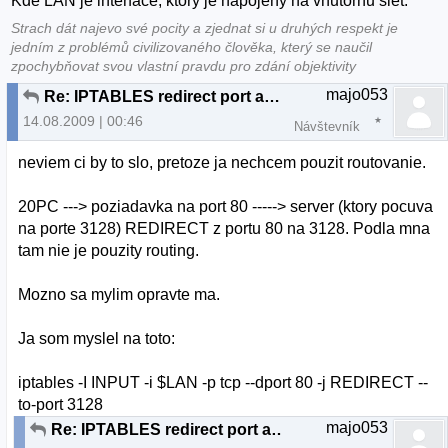
Kde LAN je interface, ktory je napojeny na vnutornu siet.
Strach dát najevo své pocity a zjednat si u druhých respekt je
jedním z problémů civilizovaného člověka, který se naučil
zpochybňovat svou vlastní pravdu pro zdání objektivity
majo053
Re: IPTABLES redirect port ako?
14.08.2009 | 00:46
Návštevník
neviem ci by to slo, pretoze ja nechcem pouzit routovanie.
20PC ---> poziadavka na port 80 -----> server (ktory pocuva
na porte 3128) REDIRECT z portu 80 na 3128. Podla mna
tam nie je pouzity routing.
Mozno sa mylim opravte ma.
Ja som myslel na toto:
iptables -I INPUT -i $LAN -p tcp --dport 80 -j REDIRECT --
to-port 3128
majo053
Re: IPTABLES redirect port ako?