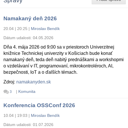
Správy
Namakaný deň 2026
20.04 | 20:25
|
Miroslav Bendík
Dátum udalosti:
04.05.2026
Dňa 4. mája 2026 od 9:00 sa v priestoroch Univerzitnej
knižnice Technickej univerzity v Košiciach bude konať
namakaný deň, teda deň nabitý prednáškami a workshopmi
o vzdelávaní v IT, programovaní, mikrokontroléroch, AI,
bezpečnosti, IoT a o ďalších témach.
Zdroj:
namakanyden.sk
|
Komunita
3
Konferencia OSSConf 2026
10.04 | 19:03
|
Miroslav Bendík
Dátum udalosti:
01.07.2026