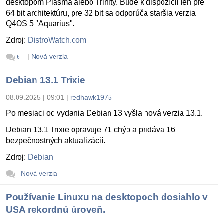
desktopom Plasma alebo Trinity. Bude k dispozícii len pre
64 bit architektúru, pre 32 bit sa odporúča staršia verzia
Q4OS 5 "Aquarius".
Zdroj:
DistroWatch.com
|
Nová verzia
6
Debian 13.1 Trixie
08.09.2025 | 09:01
|
redhawk1975
Po mesiaci od vydania Debian 13 vyšla nová verzia 13.1.
Debian 13.1 Trixie opravuje 71 chýb a pridáva 16
bezpečnostných aktualizácií.
Zdroj:
Debian
|
Nová verzia
Používanie Linuxu na desktopoch dosiahlo v
USA rekordnú úroveň.