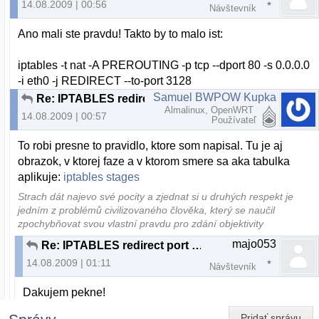
14.08.2009 | 00:56
Návštevník
Ano mali ste pravdu! Takto by to malo ist:
iptables -t nat -A PREROUTING -p tcp --dport 80 -s 0.0.0.0
-i eth0 -j REDIRECT --to-port 3128
Samuel BWPOW Kupka
Re: IPTABLES redirect port ako?
Almalinux, OpenWRT
14.08.2009 | 00:57
Používateľ
To robi presne to pravidlo, ktore som napisal. Tu je aj
obrazok, v ktorej faze a v ktorom smere sa aka tabulka
aplikuje:
iptables stages
Strach dát najevo své pocity a zjednat si u druhých respekt je
jedním z problémů civilizovaného člověka, který se naučil
zpochybňovat svou vlastní pravdu pro zdání objektivity
majo053
Re: IPTABLES redirect port ako?
14.08.2009 | 01:11
Návštevník
Dakujem pekne!
Pridať správu