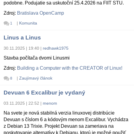
podobne. Podujatie sa uskutoční 25.4.2026 na FIIT STU.
Zdroj:
Bratislava OpenCamp
|
Komunita
1
Linus a Linus
30.11.2025 | 19:40
|
redhawk1975
Stavba počítača dvomi Linusmi
Zdroj:
Building a Computer with the CREATOR of Linux!
|
Zaujímavý článok
8
Devuan 6 Excalibur je vydaný
03.11.2025 | 22:52
|
menom
Na svete je nová stabilná verzia linuxovej distribúcie
Devuan s číslom 6 a kódovým menom Excalibur. Vychádza
z Debian 13 Trixie. Projekt Devuan sa zameriava na
poskytovanie alternatívy k Debianu, ktorú je možné použiť