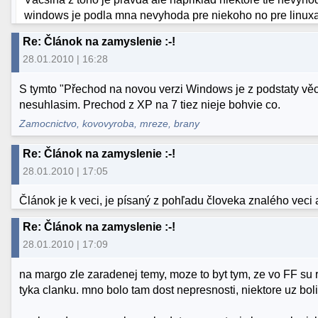
windows je podla mna nevyhoda pre niekoho no pre linuxak
Re: Článok na zamyslenie :-!
28.01.2010 | 16:28
S tymto "Přechod na novou verzi Windows je z podstaty vě
nesuhlasim. Prechod z XP na 7 tiez nieje bohvie co.
Zamocnictvo, kovovyroba, mreze, brany
Re: Článok na zamyslenie :-!
28.01.2010 | 17:05
Článok je k veci, je písaný z pohľadu človeka znalého veci 
Re: Článok na zamyslenie :-!
28.01.2010 | 17:09
na margo zle zaradenej temy, moze to byt tym, ze vo FF su ra
tyka clanku. mno bolo tam dost nepresnosti, niektore uz bo