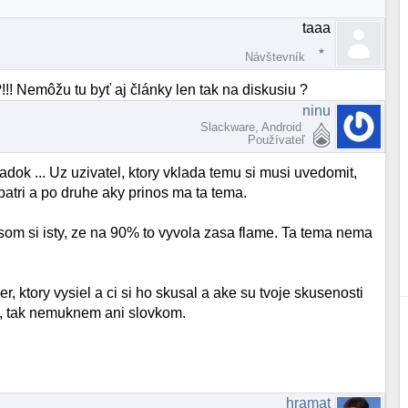
taaa
Návštevník
!! Nemôžu tu byť aj články len tak na diskusiu ?
ninu
Slackware, Android
Používateľ
iadok ... Uz uzivatel, ktory vklada temu si musi uvedomit,
 patri a po druhe aky prinos ma ta tema.
e som si isty, ze na 90% to vyvola zasa flame. Ta tema nema
, ktory vysiel a ci si ho skusal a ake su tvoje skusenosti
ti, tak nemuknem ani slovkom.
hramat