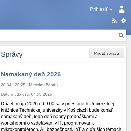
Prihlásiť
Správy
Pridať správu
Namakaný deň 2026
20.04 | 20:25
|
Miroslav Bendík
Dátum udalosti:
04.05.2026
Dňa 4. mája 2026 od 9:00 sa v priestoroch Univerzitnej
knižnice Technickej univerzity v Košiciach bude konať
namakaný deň, teda deň nabitý prednáškami a
workshopmi o vzdelávaní v IT, programovaní,
mikrokontroléroch, AI, bezpečnosti, IoT a o ďalších témach.