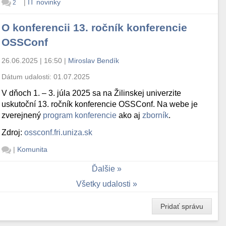
|
IT novinky
2
O konferencii 13. ročník konferencie
OSSConf
26.06.2025 | 16:50
|
Miroslav Bendík
Dátum udalosti:
01.07.2025
V dňoch 1. – 3. júla 2025 sa na Žilinskej univerzite
uskutoční 13. ročník konferencie OSSConf. Na webe je
zverejnený
program konferencie
ako aj
zborník
.
Zdroj:
ossconf.fri.uniza.sk
|
Komunita
Ďalšie
Všetky udalosti
Pridať správu