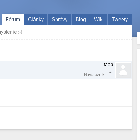
Fórum
Články
Správy
Blog
Wiki
Tweety
slenie :-!
taaa
Návštevník