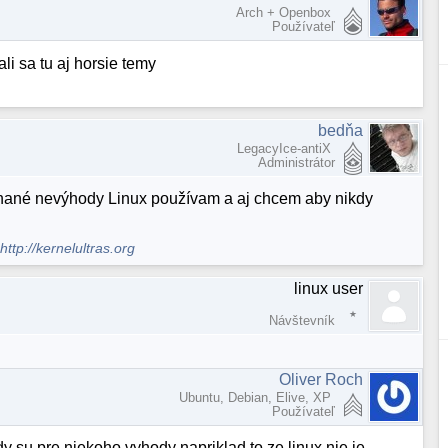
Arch + Openbox
Používateľ
li sa tu aj horsie temy
bedňa
LegacyIce-antiX
Administrátor
ínané nevýhody Linux používam a aj chcem aby nikdy
.
http://kernelultras.org
linux user
Návštevník
Oliver Roch
Ubuntu, Debian, Elive, XP
Používateľ
dy su pre niekoho vyhody napriklad to ze linux nie je