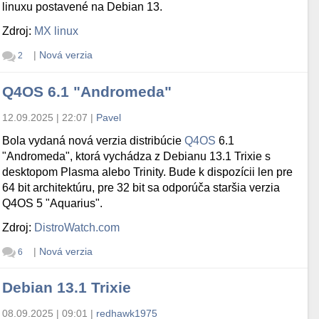
linuxu postavené na Debian 13.
Zdroj:
MX linux
|
Nová verzia
2
Q4OS 6.1 "Andromeda"
12.09.2025 | 22:07
|
Pavel
Bola vydaná nová verzia distribúcie
Q4OS
6.1
"Andromeda", ktorá vychádza z Debianu 13.1 Trixie s
desktopom Plasma alebo Trinity. Bude k dispozícii len pre
64 bit architektúru, pre 32 bit sa odporúča staršia verzia
Q4OS 5 "Aquarius".
Zdroj:
DistroWatch.com
|
Nová verzia
6
Debian 13.1 Trixie
08.09.2025 | 09:01
|
redhawk1975