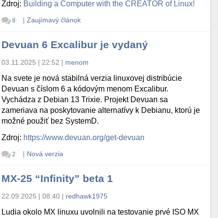
Zdroj:
Building a Computer with the CREATOR of Linux!
|
Zaujímavý článok
8
Devuan 6 Excalibur je vydaný
03.11.2025 | 22:52
|
menom
Na svete je nová stabilná verzia linuxovej distribúcie
Devuan s číslom 6 a kódovým menom Excalibur.
Vychádza z Debian 13 Trixie. Projekt Devuan sa
zameriava na poskytovanie alternatívy k Debianu, ktorú je
možné použiť bez SystemD.
Zdroj:
https://www.devuan.org/get-devuan
|
Nová verzia
2
MX-25 “Infinity” beta 1
22.09.2025 | 08:40
|
redhawk1975
Ludia okolo MX linuxu uvolnili na testovanie prvé ISO MX