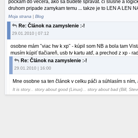
pockam do vecera, ako sa budete spravat. ci slusne a logic
druhom pripade zamykam temu ... takze je to LEN A LEN NA
Moja strana
|
Blog
Re: Článok na zamyslenie :-!
29.01.2010 | 07:12
osobne mám "viac hw k xp" - kúpil som NB a bola tam Vista
musím kúpiť tlačiareň, usb tv kartu atď, a prechod z xp - ra
Re: Článok na zamyslenie :-!
29.01.2010 | 16:00
Mne osobne sa ten článok v celku páči a súhlasím s ním, a
It is story... story about good (Linux)... story about bad (Bill, Steve..