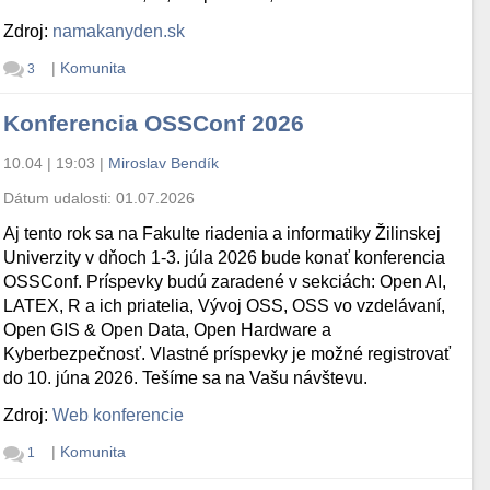
Zdroj:
namakanyden.sk
|
Komunita
3
Konferencia OSSConf 2026
10.04 | 19:03
|
Miroslav Bendík
Dátum udalosti:
01.07.2026
Aj tento rok sa na Fakulte riadenia a informatiky Žilinskej
Univerzity v dňoch 1-3. júla 2026 bude konať konferencia
OSSConf. Príspevky budú zaradené v sekciách: Open AI,
LATEX, R a ich priatelia, Vývoj OSS, OSS vo vzdelávaní,
Open GIS & Open Data, Open Hardware a
Kyberbezpečnosť. Vlastné príspevky je možné registrovať
do 10. júna 2026. Tešíme sa na Vašu návštevu.
Zdroj:
Web konferencie
|
Komunita
1