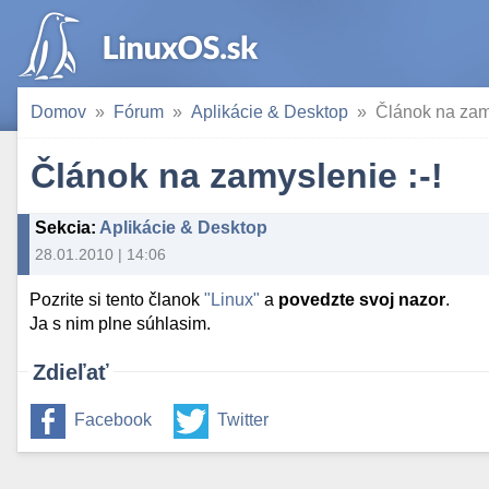
Domov
Fórum
Aplikácie & Desktop
Článok na zamy
Článok na zamyslenie :-!
Sekcia
:
Aplikácie & Desktop
28.01.2010 | 14:06
Pozrite si tento članok
"Linux"
a
povedzte svoj nazor
.
Ja s nim plne súhlasim.
Zdieľať
Facebook
Twitter