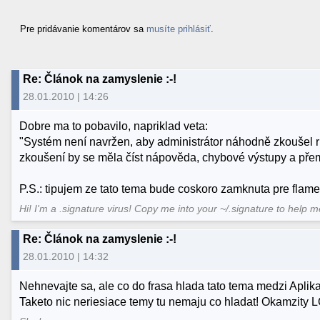
Pre pridávanie komentárov sa
musíte prihlásiť
.
Re: Článok na zamyslenie :-!
28.01.2010 | 14:26
Dobre ma to pobavilo, napriklad veta:
"Systém není navržen, aby administrátor náhodně zkoušel rů
zkoušení by se měla číst nápověda, chybové výstupy a přem
P.S.: tipujem ze tato tema bude coskoro zamknuta pre flame
Hi! I'm a .signature virus! Copy me into your ~/.signature to help 
Re: Článok na zamyslenie :-!
28.01.2010 | 14:32
Nehnevajte sa, ale co do frasa hlada tato tema medzi Apl
Taketo nic neriesiace temy tu nemaju co hladat! Okamzity 