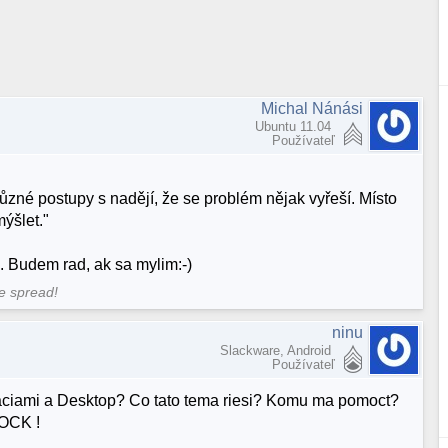
Michal Nánási
Ubuntu 11.04
Používateľ
zné postupy s nadějí, že se problém nějak vyřeší. Místo
ýšlet."
. Budem rad, ak sa mylim:-)
me spread!
ninu
Slackware, Android
Používateľ
ikaciami a Desktop? Co tato tema riesi? Komu ma pomoct?
LOCK !