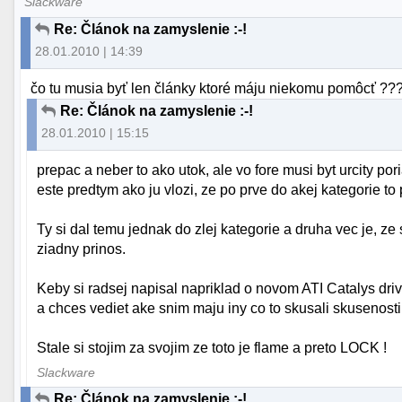
Slackware
Re: Článok na zamyslenie :-!
28.01.2010 | 14:39
čo tu musia byť len články ktoré máju niekomu pomôcť ???!
Re: Článok na zamyslenie :-!
28.01.2010 | 15:15
prepac a neber to ako utok, ale vo fore musi byt urcity por
este predtym ako ju vlozi, ze po prve do akej kategorie to
Ty si dal temu jednak do zlej kategorie a druha vec je, z
ziadny prinos.
Keby si radsej napisal napriklad o novom ATI Catalys driver
a chces vediet ake snim maju iny co to skusali skusenos
Stale si stojim za svojim ze toto je flame a preto LOCK !
Slackware
Re: Článok na zamyslenie :-!