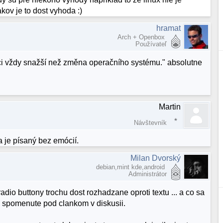
ov je to dost vyhoda :)
hramat
Arch + Openbox
Používateľ
ci vždy snažší než změna operačního systému." absolutne
Martin
Návštevník
a je písaný bez emócií.
Milan Dvorský
debian,mint kde,android
Administrátor
dio buttony trochu dost rozhadzane oproti textu ... a co sa
li spomenute pod clankom v diskusii.