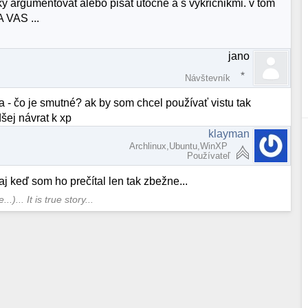
ky argumentovat alebo pisat utocne a s vykricnikmi. v tom
 VAS ...
jano
Návštevník
 - čo je smutné? ak by som chcel používať vistu tak
dšej návrat k xp
klayman
Archlinux,Ubuntu,WinXP
Používateľ
j keď som ho prečítal len tak zbežne...
.)... It is true story...