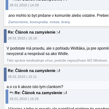
28.01.2010 | 14:39
ano mohlo to byt pridane v komunite alebo ostatne. Prebera
Zamocnictvo, kovovyroba, mreze, brany
Re: Článok na zamyslenie :-!
28.01.2010 | 15:10
V podstate má pravdu, ale s pohladu Widláka, ja pre spom
nevyzeral a nesprával sa ako Widle.
Táto správa neobsahuje vírus, pretože nepoužívam MS Windows
Re: Článok na zamyslenie :-!
28.01.2010 | 15:11
a o co ti akoze islo tym clankom?
Re: Článok na zamyslenie :-!
28.01.2010 | 16:26
Väcsina z toho je pravda ale napriklad niektore tie nevyho