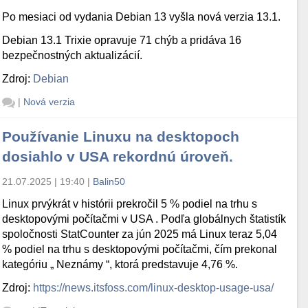
Po mesiaci od vydania Debian 13 vyšla nová verzia 13.1.
Debian 13.1 Trixie opravuje 71 chýb a pridáva 16
bezpečnostných aktualizácií.
Zdroj:
Debian
|
Nová verzia
Používanie Linuxu na desktopoch
dosiahlo v USA rekordnú úroveň.
21.07.2025 | 19:40
|
Balin50
Linux prvýkrát v histórii prekročil 5 % podiel na trhu s
desktopovými počítačmi v USA . Podľa globálnych štatistík
spoločnosti StatCounter za jún 2025 má Linux teraz 5,04
% podiel na trhu s desktopovými počítačmi, čím prekonal
kategóriu „ Neznámy “, ktorá predstavuje 4,76 %.
Zdroj:
https://news.itsfoss.com/linux-desktop-usage-usa/