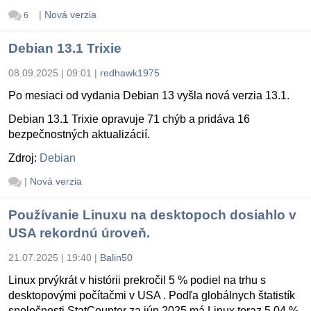
|
Nová verzia
6
Debian 13.1 Trixie
08.09.2025 | 09:01
|
redhawk1975
Po mesiaci od vydania Debian 13 vyšla nová verzia 13.1.
Debian 13.1 Trixie opravuje 71 chýb a pridáva 16
bezpečnostných aktualizácií.
Zdroj:
Debian
|
Nová verzia
Používanie Linuxu na desktopoch dosiahlo v
USA rekordnú úroveň.
21.07.2025 | 19:40
|
Balin50
Linux prvýkrát v histórii prekročil 5 % podiel na trhu s
desktopovými počítačmi v USA . Podľa globálnych štatistík
spoločnosti StatCounter za jún 2025 má Linux teraz 5,04 %