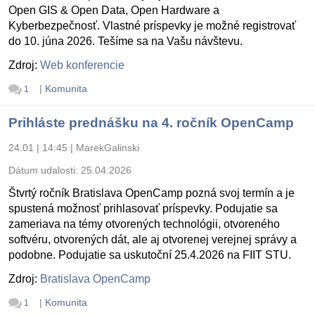
Open GIS & Open Data, Open Hardware a
Kyberbezpečnosť. Vlastné príspevky je možné registrovať
do 10. júna 2026. Tešíme sa na Vašu návštevu.
Zdroj:
Web konferencie
|
Komunita
1
Prihláste prednášku na 4. ročník OpenCamp
24.01 | 14:45
|
MarekGalinski
Dátum udalosti:
25.04.2026
Štvrtý ročník Bratislava OpenCamp pozná svoj termín a je
spustená možnosť prihlasovať príspevky. Podujatie sa
zameriava na témy otvorených technológii, otvoreného
softvéru, otvorených dát, ale aj otvorenej verejnej správy a
podobne. Podujatie sa uskutoční 25.4.2026 na FIIT STU.
Zdroj:
Bratislava OpenCamp
|
Komunita
1