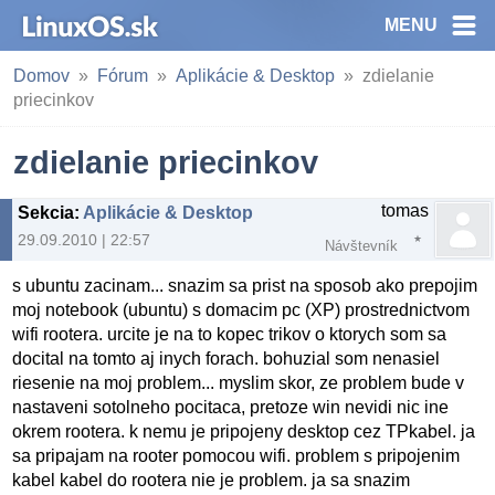
MENU
Domov
Fórum
Aplikácie & Desktop
zdielanie
priecinkov
zdielanie priecinkov
tomas
Sekcia
:
Aplikácie & Desktop
29.09.2010 | 22:57
Návštevník
s ubuntu zacinam... snazim sa prist na sposob ako prepojim
moj notebook (ubuntu) s domacim pc (XP) prostrednictvom
wifi rootera. urcite je na to kopec trikov o ktorych som sa
docital na tomto aj inych forach. bohuzial som nenasiel
riesenie na moj problem... myslim skor, ze problem bude v
nastaveni sotolneho pocitaca, pretoze win nevidi nic ine
okrem rootera. k nemu je pripojeny desktop cez TPkabel. ja
sa pripajam na rooter pomocou wifi. problem s pripojenim
kabel kabel do rootera nie je problem. ja sa snazim