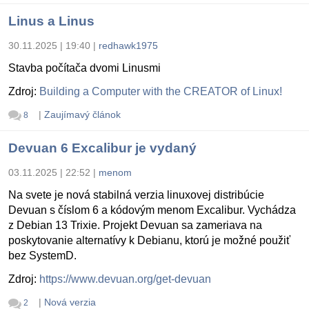
Linus a Linus
30.11.2025 | 19:40
|
redhawk1975
Stavba počítača dvomi Linusmi
Zdroj:
Building a Computer with the CREATOR of Linux!
|
Zaujímavý článok
8
Devuan 6 Excalibur je vydaný
03.11.2025 | 22:52
|
menom
Na svete je nová stabilná verzia linuxovej distribúcie
Devuan s číslom 6 a kódovým menom Excalibur. Vychádza
z Debian 13 Trixie. Projekt Devuan sa zameriava na
poskytovanie alternatívy k Debianu, ktorú je možné použiť
bez SystemD.
Zdroj:
https://www.devuan.org/get-devuan
|
Nová verzia
2