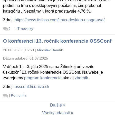
podiel na trhu s desktopovými počítačmi, čím prekonal
kategóriu „ Neznámy “, ktorá predstavuje 4,76 %.
Zdroj:
https://news.itsfoss.com/linux-desktop-usage-usa/
|
IT novinky
2
O konferencii 13. ročník konferencie OSSConf
26.06.2025 | 16:50
|
Miroslav Bendík
Dátum udalosti:
01.07.2025
V dňoch 1. – 3. júla 2025 sa na Žilinskej univerzite
uskutoční 13. ročník konferencie OSSConf. Na webe je
zverejnený
program konferencie
ako aj
zborník
.
Zdroj:
ossconf.fri.uniza.sk
|
Komunita
Ďalšie
Všetky udalosti