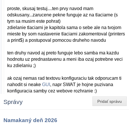
proste, skusaj testuj....ten prvy navod mam
odskusany...zarucene pekne funguje az na tlaciarne (s
tym sa musim este pohrat)
zdielanie tlaciarni je kapitola sama o sebe ale na tvojom
mieste by som nastavenie tlaciarni zakomentoval (printers
a print$) a postupoval pomocou druheho navodu
ten druhy navod aj preto funguje lebo samba ma kazdu
hodnotu uz prednastavenu a meni iba ozaj potrebne veci
ku zdielaniu ;)
ak ozaj nemas rad textovu konfiguraciu tak odporucam ti
nahodit si neake
GUI
, napr SWAT je hojne puzivana
konfiguracia samby cez webove rozhranie :)
Správy
Pridať správu
Namakaný deň 2026