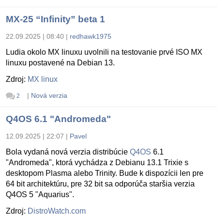
MX-25 “Infinity” beta 1
22.09.2025 | 08:40
|
redhawk1975
Ludia okolo MX linuxu uvolnili na testovanie prvé ISO MX
linuxu postavené na Debian 13.
Zdroj:
MX linux
|
Nová verzia
2
Q4OS 6.1 "Andromeda"
12.09.2025 | 22:07
|
Pavel
Bola vydaná nová verzia distribúcie
Q4OS
6.1
"Andromeda", ktorá vychádza z Debianu 13.1 Trixie s
desktopom Plasma alebo Trinity. Bude k dispozícii len pre
64 bit architektúru, pre 32 bit sa odporúča staršia verzia
Q4OS 5 "Aquarius".
Zdroj:
DistroWatch.com