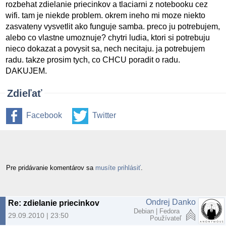
rozbehat zdielanie priecinkov a tlaciarni z notebooku cez
wifi. tam je niekde problem. okrem ineho mi moze niekto
zasvateny vysvetlit ako funguje samba. preco ju potrebujem,
alebo co vlastne umoznuje? chytri ludia, ktori si potrebuju
nieco dokazat a povysit sa, nech necitaju. ja potrebujem
radu. takze prosim tych, co CHCU poradit o radu.
DAKUJEM.
Zdieľať
Facebook
Twitter
Pre pridávanie komentárov sa
musíte prihlásiť
.
Ondrej Danko
Re: zdielanie priecinkov
Debian | Fedora
29.09.2010 | 23:50
Používateľ