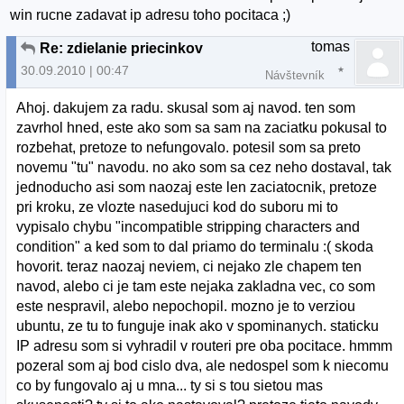
win rucne zadavat ip adresu toho pocitaca ;)
tomas
Re: zdielanie priecinkov
30.09.2010 | 00:47
Návštevník
Ahoj. dakujem za radu. skusal som aj navod. ten som
zavrhol hned, este ako som sa sam na zaciatku pokusal to
rozbehat, pretoze to nefungovalo. potesil som sa preto
novemu "tu" navodu. no ako som sa cez neho dostaval, tak
jednoducho asi som naozaj este len zaciatocnik, pretoze
pri kroku, ze vlozte nasedujuci kod do suboru mi to
vypisalo chybu "incompatible stripping characters and
condition" a ked som to dal priamo do terminalu :( skoda
hovorit. teraz naozaj neviem, ci nejako zle chapem ten
navod, alebo ci je tam este nejaka zakladna vec, co som
este nespravil, alebo nepochopil. mozno je to verziou
ubuntu, ze tu to funguje inak ako v spominanych. staticku
IP adresu som si vyhradil v routeri pre oba pocitace. hmmm
pozeral som aj bod cislo dva, ale nedospel som k niecomu
co by fungovalo aj u mna... ty si s tou sietou mas