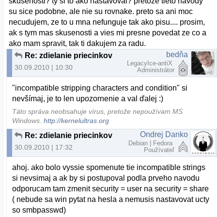
skusenosti? ty si to ako nastavoval? pretoze tieto navody
su sice podobne, ale nie su rovnake. preto sa ani moc
necudujem, ze to u mna nefunguje tak ako pisu.... prosim,
ak s tym mas skusenosti a vies mi presne povedat ze co a
ako mam spravit, tak ti dakujem za radu.
bedňa
Re: zdielanie priecinkov
LegacyIce-antiX
30.09.2010 | 10:30
Administrátor
"incompatible stripping characters and condition" si
nevšímaj, je to len upozornenie a val ďalej :)
Táto správa neobsahuje vírus, pretože nepoužívam MS
Windows.
http://kernelultras.org
Ondrej Danko
Re: zdielanie priecinkov
Debian | Fedora
30.09.2010 | 17:32
Používateľ
ahoj. ako bolo vyssie spomenute tie incompatible strings
si nevsimaj a ak by si postupoval podla prveho navodu
odporucam tam zmenit security = user na security = share
( nebude sa win pytat na hesla a nemusis nastavovat ucty
so smbpasswd)