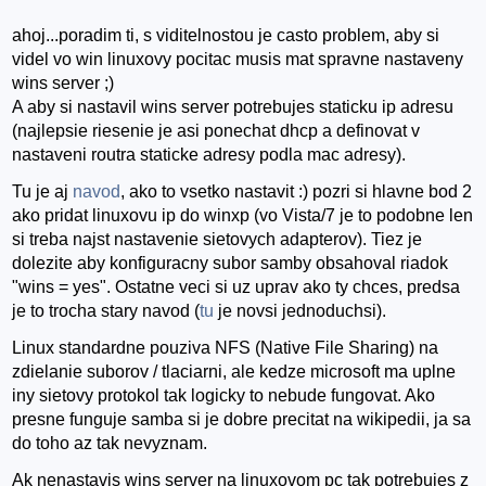
ahoj...poradim ti, s viditelnostou je casto problem, aby si
videl vo win linuxovy pocitac musis mat spravne nastaveny
wins server ;)
A aby si nastavil wins server potrebujes staticku ip adresu
(najlepsie riesenie je asi ponechat dhcp a definovat v
nastaveni routra staticke adresy podla mac adresy).
Tu je aj
navod
, ako to vsetko nastavit :) pozri si hlavne bod 2
ako pridat linuxovu ip do winxp (vo Vista/7 je to podobne len
si treba najst nastavenie sietovych adapterov). Tiez je
dolezite aby konfiguracny subor samby obsahoval riadok
"wins = yes". Ostatne veci si uz uprav ako ty chces, predsa
je to trocha stary navod (
tu
je novsi jednoduchsi).
Linux standardne pouziva NFS (Native File Sharing) na
zdielanie suborov / tlaciarni, ale kedze microsoft ma uplne
iny sietovy protokol tak logicky to nebude fungovat. Ako
presne funguje samba si je dobre precitat na wikipedii, ja sa
do toho az tak nevyznam.
Ak nenastavis wins server na linuxovom pc tak potrebujes z