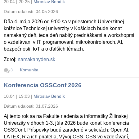
20.04 | 20:25
|
Miroslav Bendík
Dátum udalosti:
04.05.2026
Dňa 4. mája 2026 od 9:00 sa v priestoroch Univerzitnej
knižnice Technickej univerzity v Košiciach bude konať
namakaný deň, teda deň nabitý prednáškami a workshopmi
o vzdelávaní v IT, programovaní, mikrokontroléroch, AI,
bezpečnosti, IoT a o ďalších témach.
Zdroj:
namakanyden.sk
|
Komunita
3
Konferencia OSSConf 2026
10.04 | 19:03
|
Miroslav Bendík
Dátum udalosti:
01.07.2026
Aj tento rok sa na Fakulte riadenia a informatiky Žilinskej
Univerzity v dňoch 1-3. júla 2026 bude konať konferencia
OSSConf. Príspevky budú zaradené v sekciách: Open AI,
LATEX, R a ich priatelia, Vývoj OSS, OSS vo vzdelávaní,