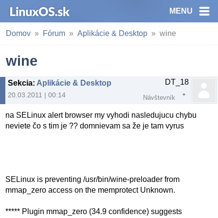
MENU
Domov
Fórum
Aplikácie & Desktop
wine
wine
DT_18
Sekcia
:
Aplikácie & Desktop
20.03.2011 | 00:14
Návštevník
na SELinux alert browser my vyhodi nasledujucu chybu
neviete čo s tim je ?? domnievam sa že je tam vyrus
SELinux is preventing /usr/bin/wine-preloader from
mmap_zero access on the memprotect Unknown.
***** Plugin mmap_zero (34.9 confidence) suggests