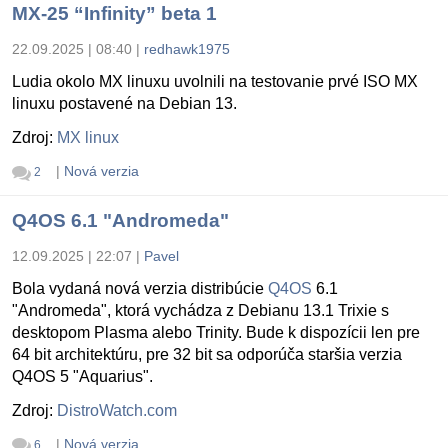
MX-25 “Infinity” beta 1
22.09.2025 | 08:40
|
redhawk1975
Ludia okolo MX linuxu uvolnili na testovanie prvé ISO MX
linuxu postavené na Debian 13.
Zdroj:
MX linux
|
Nová verzia
2
Q4OS 6.1 "Andromeda"
12.09.2025 | 22:07
|
Pavel
Bola vydaná nová verzia distribúcie
Q4OS
6.1
"Andromeda", ktorá vychádza z Debianu 13.1 Trixie s
desktopom Plasma alebo Trinity. Bude k dispozícii len pre
64 bit architektúru, pre 32 bit sa odporúča staršia verzia
Q4OS 5 "Aquarius".
Zdroj:
DistroWatch.com
|
Nová verzia
6