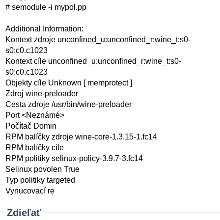
# semodule -i mypol.pp
Additional Information:
Kontext zdroje unconfined_u:unconfined_r:wine_t:s0-
s0:c0.c1023
Kontext cíle unconfined_u:unconfined_r:wine_t:s0-
s0:c0.c1023
Objekty cíle Unknown [ memprotect ]
Zdroj wine-preloader
Cesta zdroje /usr/bin/wine-preloader
Port <Neznámé>
Počítač Domin
RPM balíčky zdroje wine-core-1.3.15-1.fc14
RPM balíčky cíle
RPM politiky selinux-policy-3.9.7-3.fc14
Selinux povolen True
Typ politiky targeted
Vynucovací re
Zdieľať