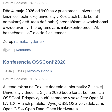
Dátum udalosti:
04.05.2026
Dňa 4. mája 2026 od 9:00 sa v priestoroch Univerzitnej
knižnice Technickej univerzity v Košiciach bude konať
namakaný deň, teda deň nabitý prednáškami a workshopmi
o vzdelávaní v IT, programovaní, mikrokontroléroch, AI,
bezpečnosti, IoT a o ďalších témach.
Zdroj:
namakanyden.sk
|
Komunita
3
Konferencia OSSConf 2026
10.04 | 19:03
|
Miroslav Bendík
Dátum udalosti:
01.07.2026
Aj tento rok sa na Fakulte riadenia a informatiky Žilinskej
Univerzity v dňoch 1-3. júla 2026 bude konať konferencia
OSSConf. Príspevky budú zaradené v sekciách: Open AI,
LATEX, R a ich priatelia, Vývoj OSS, OSS vo vzdelávaní,
Open GIS & Open Data, Open Hardware a