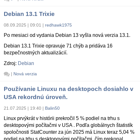
Debian 13.1 Trixie
08.09.2025 | 09:01
|
redhawk1975
Po mesiaci od vydania Debian 13 vyšla nová verzia 13.1.
Debian 13.1 Trixie opravuje 71 chýb a pridáva 16
bezpečnostných aktualizácií.
Zdroj:
Debian
|
Nová verzia
Používanie Linuxu na desktopoch dosiahlo v
USA rekordnú úroveň.
21.07.2025 | 19:40
|
Balin50
Linux prvýkrát v histórii prekročil 5 % podiel na trhu s
desktopovými počítačmi v USA . Podľa globálnych štatistík
spoločnosti StatCounter za jún 2025 má Linux teraz 5,04 %
podiel na trhu s desktopovými počítačmi, čím prekonal