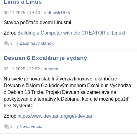
Linus a Linus
30.11.2025 | 19:40
|
redhawk1975
Stavba počítača dvomi Linusmi
Zdroj:
Building a Computer with the CREATOR of Linux!
|
Zaujímavý článok
8
Devuan 6 Excalibur je vydaný
03.11.2025 | 22:52
|
menom
Na svete je nová stabilná verzia linuxovej distribúcie
Devuan s číslom 6 a kódovým menom Excalibur. Vychádza
z Debian 13 Trixie. Projekt Devuan sa zameriava na
poskytovanie alternatívy k Debianu, ktorú je možné použiť
bez SystemD.
Zdroj:
https://www.devuan.org/get-devuan
|
Nová verzia
2