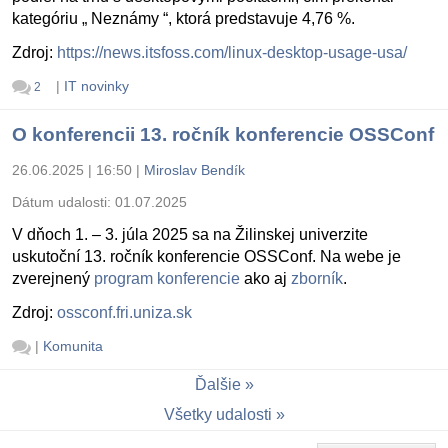
kategóriu „ Neznámy “, ktorá predstavuje 4,76 %.
Zdroj:
https://news.itsfoss.com/linux-desktop-usage-usa/
|
IT novinky
2
O konferencii 13. ročník konferencie OSSConf
26.06.2025 | 16:50
|
Miroslav Bendík
Dátum udalosti:
01.07.2025
V dňoch 1. – 3. júla 2025 sa na Žilinskej univerzite
uskutoční 13. ročník konferencie OSSConf. Na webe je
zverejnený
program konferencie
ako aj
zborník
.
Zdroj:
ossconf.fri.uniza.sk
|
Komunita
Ďalšie
Všetky udalosti