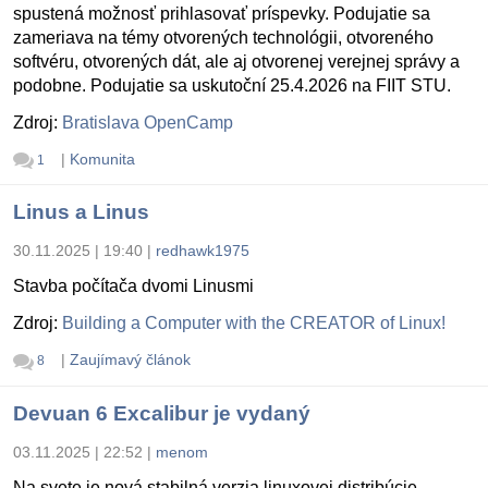
spustená možnosť prihlasovať príspevky. Podujatie sa
zameriava na témy otvorených technológii, otvoreného
softvéru, otvorených dát, ale aj otvorenej verejnej správy a
podobne. Podujatie sa uskutoční 25.4.2026 na FIIT STU.
Zdroj:
Bratislava OpenCamp
|
Komunita
1
Linus a Linus
30.11.2025 | 19:40
|
redhawk1975
Stavba počítača dvomi Linusmi
Zdroj:
Building a Computer with the CREATOR of Linux!
|
Zaujímavý článok
8
Devuan 6 Excalibur je vydaný
03.11.2025 | 22:52
|
menom
Na svete je nová stabilná verzia linuxovej distribúcie