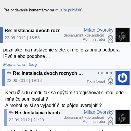
Pre pridávanie komentárov sa
musíte prihlásiť
.
Milan Dvorský
Re: Instalacia dvoch roznych firefoxov
debian,mint kde,android
22.09.2012 | 18:58
Administrátor
pozri ake ma nastavenie siete. ci nie je zapnuta podpora
IPv6 alebo podobne ...
Moja strana
|
Blog
menom
Re: Instalacia dvoch roznych firefoxov
22.09.2012 | 19:13
Používateľ
Keď už si tu emdi, tak sa opýtam zaregistroval si mail odo
mňa čo som poslal ?
A mohol by si sa vyjadriť či to pôjde uverejniť ?
Milan Dvorský
Re: Instalacia dvoch roznych firefoxov
debian,mint kde,android
22.09.2012 | 21:20
Administrátor