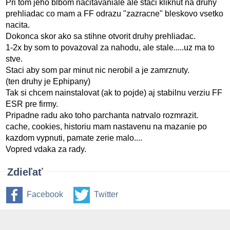
Pri tom jeho blbom nacitavaniale ale staci kliknut na druhy
prehliadac co mam a FF odrazu "zazracne" bleskovo vsetko
nacita.
Dokonca skor ako sa stihne otvorit druhy prehliadac.
1-2x by som to povazoval za nahodu, ale stale.....uz ma to
stve.
Staci aby som par minut nic nerobil a je zamrznuty.
(ten druhy je Ephipany)
Tak si chcem nainstalovat (ak to pojde) aj stabilnu verziu FF
ESR pre firmy.
Pripadne radu ako toho parchanta natrvalo rozmrazit.
cache, cookies, historiu mam nastavenu na mazanie po
kazdom vypnuti, pamate zerie malo....
Vopred vdaka za rady.
Zdieľať
Facebook
Twitter