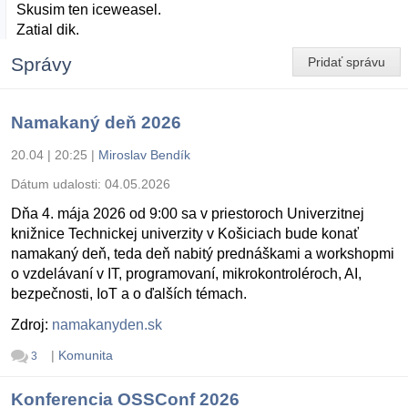
Skusim ten iceweasel.
Zatial dik.
Správy
Pridať správu
Namakaný deň 2026
20.04 | 20:25
|
Miroslav Bendík
Dátum udalosti:
04.05.2026
Dňa 4. mája 2026 od 9:00 sa v priestoroch Univerzitnej
knižnice Technickej univerzity v Košiciach bude konať
namakaný deň, teda deň nabitý prednáškami a workshopmi
o vzdelávaní v IT, programovaní, mikrokontroléroch, AI,
bezpečnosti, IoT a o ďalších témach.
Zdroj:
namakanyden.sk
|
Komunita
3
Konferencia OSSConf 2026