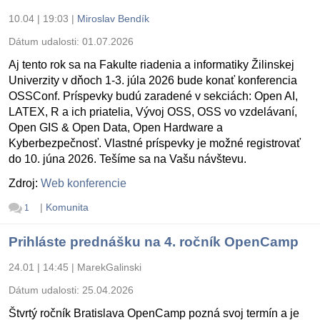
10.04 | 19:03
|
Miroslav Bendík
Dátum udalosti:
01.07.2026
Aj tento rok sa na Fakulte riadenia a informatiky Žilinskej
Univerzity v dňoch 1-3. júla 2026 bude konať konferencia
OSSConf. Príspevky budú zaradené v sekciách: Open AI,
LATEX, R a ich priatelia, Vývoj OSS, OSS vo vzdelávaní,
Open GIS & Open Data, Open Hardware a
Kyberbezpečnosť. Vlastné príspevky je možné registrovať
do 10. júna 2026. Tešíme sa na Vašu návštevu.
Zdroj:
Web konferencie
|
Komunita
1
Prihláste prednášku na 4. ročník OpenCamp
24.01 | 14:45
|
MarekGalinski
Dátum udalosti:
25.04.2026
Štvrtý ročník Bratislava OpenCamp pozná svoj termín a je