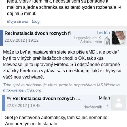
jejda, vidis? idem mrk, nedostal som sa poriadne k
mailom a jedna schranka sa az tento tyzden rozbehala :-/
daj mi 5 minut.
Moja strana
|
Blog
bedňa
Re: Instalacia dvoch roznych firefoxov
LegacyIce-antiX
22.09.2012 | 19:12
Administrátor
Može to byť aj nastavením siete ako píše eMDi, ale pokiaľ
by ti to v iných prehliadačoch chodilo OK, tak skús
Iceweasel je to upravený Firefox. Sú odstránené ochranné
známky Firefoxu a vydáva sa s omeškaním, takže chyby sú
väčšinou vychytané.
Táto správa neobsahuje vírus, pretože nepoužívam MS Windows.
http://kernelultras.org
Milan
Re: Instalacia dvoch roznych firefoxov
22.09.2012 | 19:48
Návštevník
Siet je nastavena automaticky, tam sa nic nemenilo.
Ano predtym mi to slapalo.