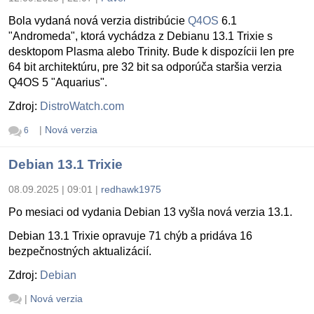
Bola vydaná nová verzia distribúcie
Q4OS
6.1
"Andromeda", ktorá vychádza z Debianu 13.1 Trixie s
desktopom Plasma alebo Trinity. Bude k dispozícii len pre
64 bit architektúru, pre 32 bit sa odporúča staršia verzia
Q4OS 5 "Aquarius".
Zdroj:
DistroWatch.com
|
Nová verzia
6
Debian 13.1 Trixie
08.09.2025 | 09:01
|
redhawk1975
Po mesiaci od vydania Debian 13 vyšla nová verzia 13.1.
Debian 13.1 Trixie opravuje 71 chýb a pridáva 16
bezpečnostných aktualizácií.
Zdroj:
Debian
|
Nová verzia