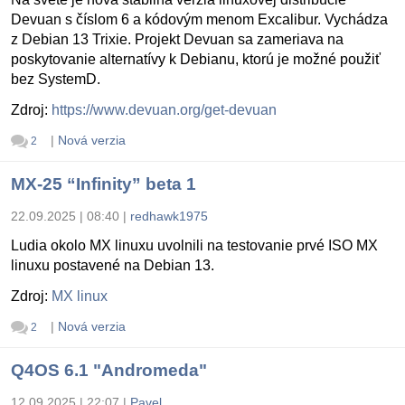
Devuan s číslom 6 a kódovým menom Excalibur. Vychádza
z Debian 13 Trixie. Projekt Devuan sa zameriava na
poskytovanie alternatívy k Debianu, ktorú je možné použiť
bez SystemD.
Zdroj:
https://www.devuan.org/get-devuan
|
Nová verzia
2
MX-25 “Infinity” beta 1
22.09.2025 | 08:40
|
redhawk1975
Ludia okolo MX linuxu uvolnili na testovanie prvé ISO MX
linuxu postavené na Debian 13.
Zdroj:
MX linux
|
Nová verzia
2
Q4OS 6.1 "Andromeda"
12.09.2025 | 22:07
|
Pavel