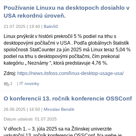
Používanie Linuxu na desktopoch dosiahlo v
USA rekordnú úroveň.
21.07.2025 | 19:40
|
Balin50
Linux prvýkrát v histórii prekročil 5 % podiel na trhu s
desktopovými počítačmi v USA . Podľa globálnych štatistík
spoločnosti StatCounter za jún 2025 má Linux teraz 5,04 %
podiel na trhu s desktopovými počítačmi, čím prekonal
kategóriu „ Neznámy “, ktorá predstavuje 4,76 %.
Zdroj:
https://news.itsfoss.com/linux-desktop-usage-usa/
|
IT novinky
2
O konferencii 13. ročník konferencie OSSConf
26.06.2025 | 16:50
|
Miroslav Bendík
Dátum udalosti:
01.07.2025
V dňoch 1. – 3. júla 2025 sa na Žilinskej univerzite
uskutoční 13. ročník konferencie OSSConf. Na webe je