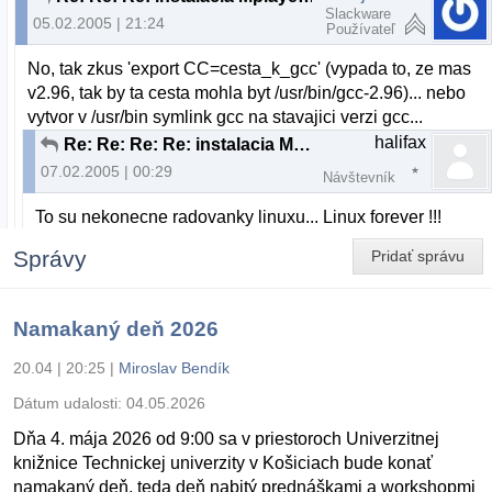
Slackware
05.02.2005 | 21:24
Používateľ
No, tak zkus 'export CC=cesta_k_gcc' (vypada to, ze mas
v2.96, tak by ta cesta mohla byt /usr/bin/gcc-2.96)... nebo
vytvor v /usr/bin symlink gcc na stavajici verzi gcc...
halifax
Re: Re: Re: Re: instalacia Mplayer, problem s gcc
07.02.2005 | 00:29
Návštevník
To su nekonecne radovanky linuxu... Linux forever !!!
Správy
Pridať správu
Namakaný deň 2026
20.04 | 20:25
|
Miroslav Bendík
Dátum udalosti:
04.05.2026
Dňa 4. mája 2026 od 9:00 sa v priestoroch Univerzitnej
knižnice Technickej univerzity v Košiciach bude konať
namakaný deň, teda deň nabitý prednáškami a workshopmi