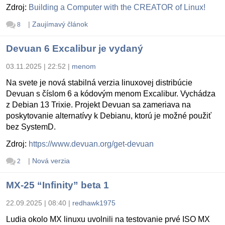
Zdroj:
Building a Computer with the CREATOR of Linux!
|
Zaujímavý článok
8
Devuan 6 Excalibur je vydaný
03.11.2025 | 22:52
|
menom
Na svete je nová stabilná verzia linuxovej distribúcie
Devuan s číslom 6 a kódovým menom Excalibur. Vychádza
z Debian 13 Trixie. Projekt Devuan sa zameriava na
poskytovanie alternatívy k Debianu, ktorú je možné použiť
bez SystemD.
Zdroj:
https://www.devuan.org/get-devuan
|
Nová verzia
2
MX-25 “Infinity” beta 1
22.09.2025 | 08:40
|
redhawk1975
Ludia okolo MX linuxu uvolnili na testovanie prvé ISO MX