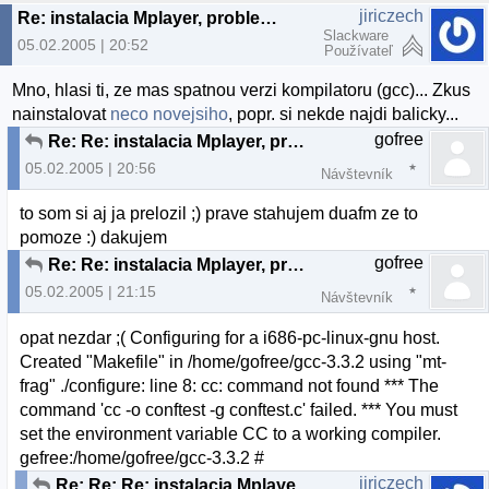
jiriczech
Re: instalacia Mplayer, problem s gcc
Slackware
05.02.2005 | 20:52
Používateľ
Mno, hlasi ti, ze mas spatnou verzi kompilatoru (gcc)... Zkus
nainstalovat
neco novejsiho
, popr. si nekde najdi balicky...
gofree
Re: Re: instalacia Mplayer, problem s gcc
05.02.2005 | 20:56
Návštevník
to som si aj ja prelozil ;) prave stahujem duafm ze to
pomoze :) dakujem
gofree
Re: Re: instalacia Mplayer, problem s gcc
05.02.2005 | 21:15
Návštevník
opat nezdar ;( Configuring for a i686-pc-linux-gnu host.
Created "Makefile" in /home/gofree/gcc-3.3.2 using "mt-
frag" ./configure: line 8: cc: command not found *** The
command 'cc -o conftest -g conftest.c' failed. *** You must
set the environment variable CC to a working compiler.
gefree:/home/gofree/gcc-3.3.2 #
jiriczech
Re: Re: Re: instalacia Mplayer, problem s gcc