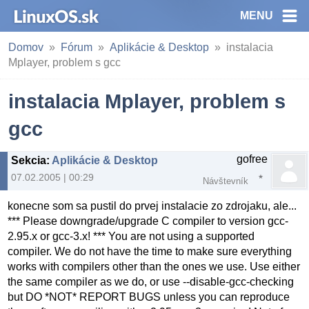
MENU
Domov
Fórum
Aplikácie & Desktop
instalacia
Mplayer, problem s gcc
instalacia Mplayer, problem s
gcc
gofree
Sekcia
:
Aplikácie & Desktop
07.02.2005 | 00:29
Návštevník
konecne som sa pustil do prvej instalacie zo zdrojaku, ale...
*** Please downgrade/upgrade C compiler to version gcc-
2.95.x or gcc-3.x! *** You are not using a supported
compiler. We do not have the time to make sure everything
works with compilers other than the ones we use. Use either
the same compiler as we do, or use --disable-gcc-checking
but DO *NOT* REPORT BUGS unless you can reproduce