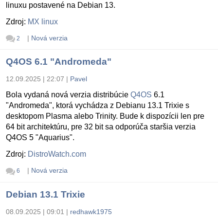
linuxu postavené na Debian 13.
Zdroj:
MX linux
|
Nová verzia
2
Q4OS 6.1 "Andromeda"
12.09.2025 | 22:07
|
Pavel
Bola vydaná nová verzia distribúcie
Q4OS
6.1
"Andromeda", ktorá vychádza z Debianu 13.1 Trixie s
desktopom Plasma alebo Trinity. Bude k dispozícii len pre
64 bit architektúru, pre 32 bit sa odporúča staršia verzia
Q4OS 5 "Aquarius".
Zdroj:
DistroWatch.com
|
Nová verzia
6
Debian 13.1 Trixie
08.09.2025 | 09:01
|
redhawk1975