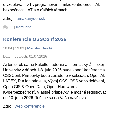
o vzdelávaní v IT, programovaní, mikrokontroléroch, AI,
bezpečnosti, IoT a o ďalších témach.
Zdroj:
namakanyden.sk
|
Komunita
3
Konferencia OSSConf 2026
10.04 | 19:03
|
Miroslav Bendík
Dátum udalosti:
01.07.2026
Aj tento rok sa na Fakulte riadenia a informatiky Žilinskej
Univerzity v dňoch 1-3. júla 2026 bude konať konferencia
OSSConf. Príspevky budú zaradené v sekciách: Open AI,
LATEX, R a ich priatelia, Vývoj OSS, OSS vo vzdelávaní,
Open GIS & Open Data, Open Hardware a
Kyberbezpečnosť. Vlastné príspevky je možné registrovať
do 10. júna 2026. Tešíme sa na Vašu návštevu.
Zdroj:
Web konferencie