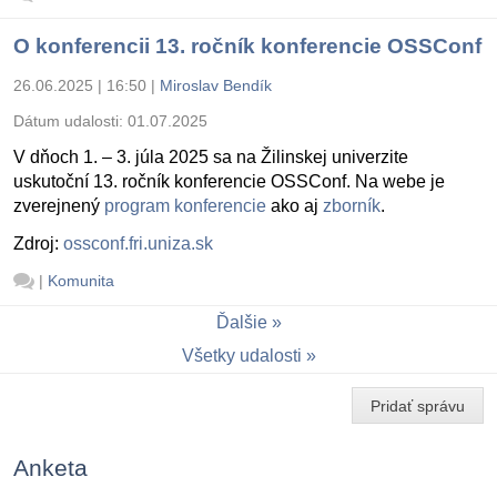
O konferencii 13. ročník konferencie OSSConf
26.06.2025 | 16:50
|
Miroslav Bendík
Dátum udalosti:
01.07.2025
V dňoch 1. – 3. júla 2025 sa na Žilinskej univerzite
uskutoční 13. ročník konferencie OSSConf. Na webe je
zverejnený
program konferencie
ako aj
zborník
.
Zdroj:
ossconf.fri.uniza.sk
|
Komunita
Ďalšie
Všetky udalosti
Pridať správu
Anketa