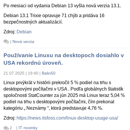
Po mesiaci od vydania Debian 13 vyšla nová verzia 13.1.
Debian 13.1 Trixie opravuje 71 chýb a pridáva 16
bezpečnostných aktualizácií.
Zdroj:
Debian
|
Nová verzia
Používanie Linuxu na desktopoch dosiahlo v
USA rekordnú úroveň.
21.07.2025 | 19:40
|
Balin50
Linux prvýkrát v histórii prekročil 5 % podiel na trhu s
desktopovými počítačmi v USA . Podľa globálnych štatistík
spoločnosti StatCounter za jún 2025 má Linux teraz 5,04 %
podiel na trhu s desktopovými počítačmi, čím prekonal
kategóriu „ Neznámy “, ktorá predstavuje 4,76 %.
Zdroj:
https://news.itsfoss.com/linux-desktop-usage-usa/
|
IT novinky
2