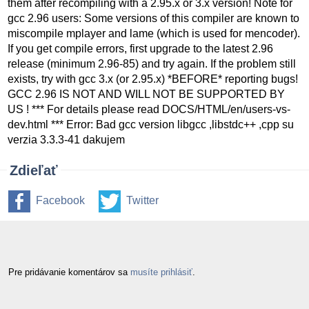
them after recompiling with a 2.95.x or 3.x version! Note for
gcc 2.96 users: Some versions of this compiler are known to
miscompile mplayer and lame (which is used for mencoder).
If you get compile errors, first upgrade to the latest 2.96
release (minimum 2.96-85) and try again. If the problem still
exists, try with gcc 3.x (or 2.95.x) *BEFORE* reporting bugs!
GCC 2.96 IS NOT AND WILL NOT BE SUPPORTED BY
US ! *** For details please read DOCS/HTML/en/users-vs-
dev.html *** Error: Bad gcc version libgcc ,libstdc++ ,cpp su
verzia 3.3.3-41 dakujem
Zdieľať
Facebook
Twitter
Pre pridávanie komentárov sa
musíte prihlásiť
.