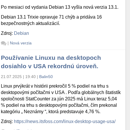
Po mesiaci od vydania Debian 13 vyšla nová verzia 13.1.
Debian 13.1 Trixie opravuje 71 chýb a pridáva 16
bezpečnostných aktualizácií.
Zdroj:
Debian
|
Nová verzia
Používanie Linuxu na desktopoch
dosiahlo v USA rekordnú úroveň.
21.07.2025 | 19:40
|
Balin50
Linux prvýkrát v histórii prekročil 5 % podiel na trhu s
desktopovými počítačmi v USA . Podľa globálnych štatistík
spoločnosti StatCounter za jún 2025 má Linux teraz 5,04
% podiel na trhu s desktopovými počítačmi, čím prekonal
kategóriu „ Neznámy “, ktorá predstavuje 4,76 %.
Zdroj:
https://news.itsfoss.com/linux-desktop-usage-usa/