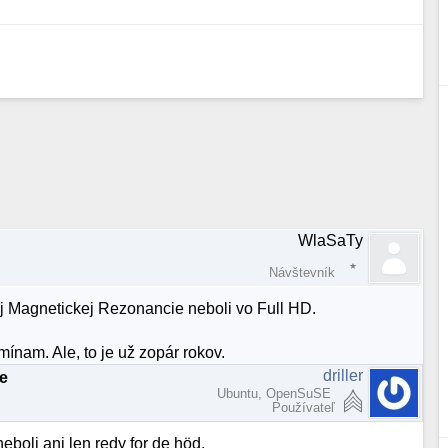
WlaSaTy
Návštevník
j Magnetickej Rezonancie neboli vo Full HD.
ínam. Ale, to je už zopár rokov.
driller
ie
Ubuntu, OpenSuSE
Používateľ
neboli ani len redy for de höd.