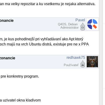
ian ma velky repozitar a ku vsetkemu je nejaka alternativa.
Pavel
zonancie
Q4OS, Debian
Administrátor
, je kus pohodlnejší pri vyhľadávaní ako Apt ktorý
och majú na vrch Ubuntu distrá, existuje pre ne x PPA
redhawk75
ezonancie
Používateľ
r pre konkretny program.
va uzivatel okna kladivom