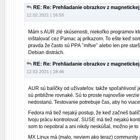
RE: Re: Prehliadanie obrazkov z magnetickej
12.02.2021 | 16:55
Mám s AUR zlé skúsenosti, niekoľko programov kto
inštalovať cez Pamac aj príkazom. To ešte keď som
pravda že často sú PPA "mŕtve" alebo len pre starš
Debian distrách.
RE: Re: Prehliadanie obrazkov z magnetickej
12.02.2021 | 18:46
AUR sú balíčky od užívateľov. takže spoľahlivosť j
sú približne rovnaké. Sú to proste najnovšie verzie
nedostanú. Testovanie potrebuje čas, aby ho viacerí
Fedora má tiež nejaký postup, že keď začneš bal
tvoju prácu kontrolovať. SUSE má tiež nejakú kontr
som to nepobral a ani nikdy neskúšal, možno je to 
MX Linux má (malo, neviem ako teraz) community p