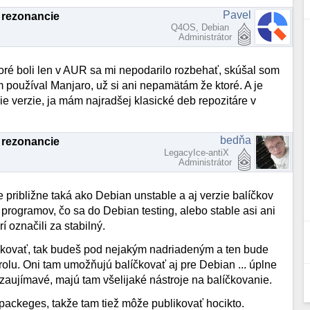
Pavel
 rezonancie
Q4OS, Debian
Administrátor
ré boli len v AUR sa mi nepodarilo rozbehať, skúšal som
 používal Manjaro, už si ani nepamätám že ktoré. A je
ie verzie, ja mám najradšej klasické deb repozitáre v
bedňa
 rezonancie
LegacyIce-antiX
Administrátor
e približne taká ako Debian unstable a aj verzie balíčkov
 programov, čo sa do Debian testing, alebo stable asi ani
 označili za stabilný.
íčkovať, tak budeš pod nejakým nadriadeným a ten bude
olu. Oni tam umožňujú balíčkovať aj pre Debian ... úplne
zaujímavé, majú tam všelijaké nástroje na balíčkovanie.
ackeges, takže tam tiež môže publikovať hocikto.