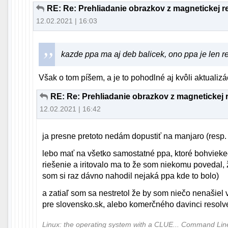
RE: Re: Prehliadanie obrazkov z magnetickej 
12.02.2021 | 16:03
kazde ppa ma aj deb balicek, ono ppa je len r
Však o tom píšem, a je to pohodlné aj kvôli aktuali
RE: Re: Prehliadanie obrazkov z magnetickej 
12.02.2021 | 16:42
ja presne pretoto nedám dopustiť na manjaro (resp.
lebo mať na všetko samostatné ppa, ktoré bohvieked
riešenie a iritovalo ma to že som niekomu povedal, ž
som si raz dávno nahodil nejaká ppa kde to bolo)
a zatiaľ som sa nestretol že by som niečo nenašiel v
pre slovensko.sk, alebo komerčného davinci resolv
Linux: the operating system with a CLUE... Command Li