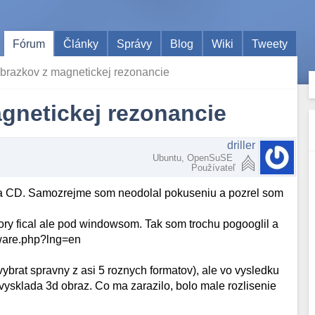
Fórum
Články
Správy
Blog
Wiki
Tweety
obrazkov z magnetickej rezonancie
gnetickej rezonancie
driller
Ubuntu, OpenSuSE
Používateľ
na CD. Samozrejme som neodolal pokuseniu a pozrel som
ry fical ale pod windowsom. Tak som trochu pogooglil a
ftware.php?lng=en
vybrat spravny z asi 5 roznych formatov), ale vo vysledku
v vysklada 3d obraz. Co ma zarazilo, bolo male rozlisenie