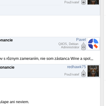
Používateľ
Pavel
onancie
Q4OS, Debian
Administrátor
mov s rôznym zameraním, nie som zástanca Wine a spol,,,
redhawk75
zonancie
Používateľ
ulape ani neviem.