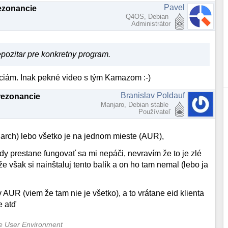
Pavel
rezonancie
Q4OS, Debian
Administrátor
epozitar pre konkretny program.
záciám. Inak pekné video s tým Kamazom :-)
Branislav Poldauf
rezonancie
Manjaro, Debian stable
Používateľ
 arch) lebo všetko je na jednom mieste (AUR),
y prestane fungovať sa mi nepáči, nevravím že to je zlé
e však si nainštaluj tento balík a on ho tam nemal (lebo ja
 AUR (viem že tam nie je všetko), a to vrátane eid klienta
e atď
ne User Environment