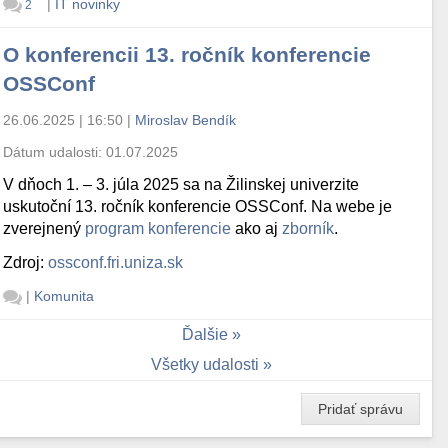
|
IT novinky
2
O konferencii 13. ročník konferencie
OSSConf
26.06.2025 | 16:50
|
Miroslav Bendík
Dátum udalosti:
01.07.2025
V dňoch 1. – 3. júla 2025 sa na Žilinskej univerzite
uskutoční 13. ročník konferencie OSSConf. Na webe je
zverejnený
program konferencie
ako aj
zborník
.
Zdroj:
ossconf.fri.uniza.sk
|
Komunita
Ďalšie
Všetky udalosti
Pridať správu