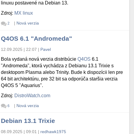
linuxu postavené na Debian 13.
Zdroj:
MX linux
|
Nová verzia
2
Q4OS 6.1 "Andromeda"
12.09.2025 | 22:07
|
Pavel
Bola vydaná nová verzia distribúcie
Q4OS
6.1
"Andromeda", ktorá vychádza z Debianu 13.1 Trixie s
desktopom Plasma alebo Trinity. Bude k dispozícii len pre
64 bit architektúru, pre 32 bit sa odporúča staršia verzia
Q4OS 5 "Aquarius".
Zdroj:
DistroWatch.com
|
Nová verzia
6
Debian 13.1 Trixie
08.09.2025 | 09:01
|
redhawk1975