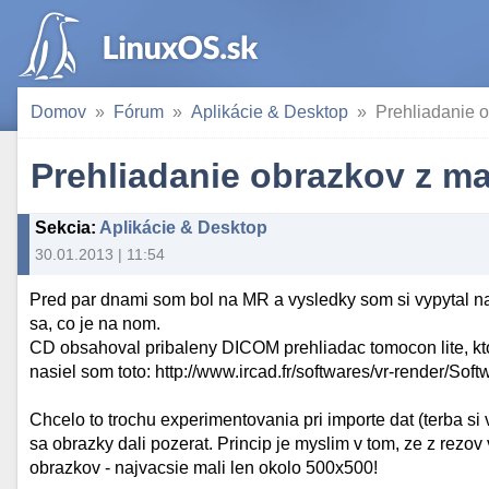
Domov
Fórum
Aplikácie & Desktop
Prehliadanie 
Prehliadanie obrazkov z ma
Sekcia
:
Aplikácie & Desktop
30.01.2013 | 11:54
Pred par dnami som bol na MR a vysledky som si vypytal 
sa, co je na nom.
CD obsahoval pribaleny DICOM prehliadac tomocon lite, kto
nasiel som toto: http://www.ircad.fr/softwares/vr-render/So
Chcelo to trochu experimentovania pri importe dat (terba si 
sa obrazky dali pozerat. Princip je myslim v tom, ze z rezo
obrazkov - najvacsie mali len okolo 500x500!