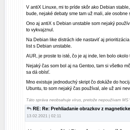
V antiX Linuxe, mi to príde skôr ako Debian stable,
bude, nejaké debaty sme tam už mali, ale osobne 
Ono aj antiX s Debian unstable som nejaký použív
to vykvajznul.
Na Debian like distrách ide nastaviť aj prioritizáci
list s Debian unstable.
AUR, je proste to isté, čo je aj inde, len bolo okol
Nejaký čas som bol aj na Gentoo, tam si všetko môže
sa dá obísť.
Mno existuje jednoduchý skript čo dokáže do hocij
Ubuntu, to som nejaký čas používal, ale už ani ne
Táto správa neobsahuje vírus, pretože nepoužívam M
RE: Re: Prehliadanie obrazkov z magneticke
13.02.2021 | 02:11