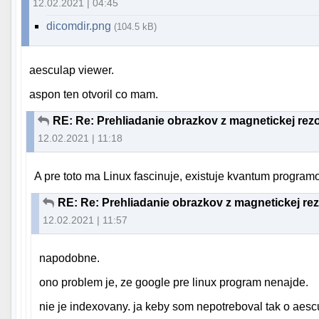
12.02.2021 | 04:45
dicomdir.png
(104.5 kB)
aesculap viewer.
aspon ten otvoril co mam.
RE: Re: Prehliadanie obrazkov z magnetickej rez
12.02.2021 | 11:18
A pre toto ma Linux fascinuje, existuje kvantum progra
RE: Re: Prehliadanie obrazkov z magnetickej re
12.02.2021 | 11:57
napodobne.
ono problem je, ze google pre linux program nenajde.
nie je indexovany. ja keby som nepotreboval tak o aesc