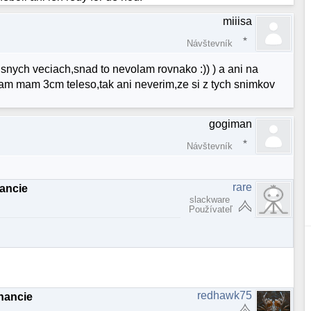
miiisa
Návštevník
isnych veciach,snad to nevolam rovnako :)) ) a ani na
e tam mam 3cm teleso,tak ani neverim,ze si z tych snimkov
gogiman
Návštevník
rare
nancie
slackware
Používateľ
redhawk75
nancie