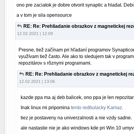
ono pre zaciatok je dobre otvorit synaptic a hladat. Deb
a v tom je sila opensource
RE: Re: Prehliadanie obrazkov z magnetickej re
12.02.2021 | 12:09
Presne, tiež začínam pri hľadaní programov Synapticom
využívam tiež často. Ale ako to sledujem tak v program
repozitárov s rôznymi programami.
RE: Re: Prehliadanie obrazkov z magnetickej r
12.02.2021 | 13:06
kazde ppa ma aj deb balicek, ono ppa je len repozita
Inak linux mi pripomina
tento redbulacky Kamaz.
tiez je postaveny na univerzalnosti a nie vzdy sadne.
ale nastastie nie je ako windows kde pri Win 10 umy