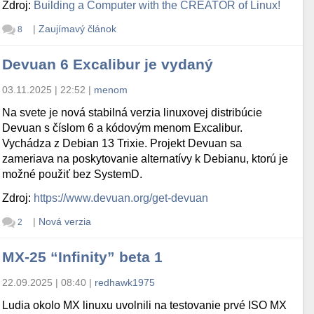
Zdroj:
Building a Computer with the CREATOR of Linux!
|
Zaujímavý článok
8
Devuan 6 Excalibur je vydaný
03.11.2025 | 22:52
|
menom
Na svete je nová stabilná verzia linuxovej distribúcie
Devuan s číslom 6 a kódovým menom Excalibur.
Vychádza z Debian 13 Trixie. Projekt Devuan sa
zameriava na poskytovanie alternatívy k Debianu, ktorú je
možné použiť bez SystemD.
Zdroj:
https://www.devuan.org/get-devuan
|
Nová verzia
2
MX-25 “Infinity” beta 1
22.09.2025 | 08:40
|
redhawk1975
Ludia okolo MX linuxu uvolnili na testovanie prvé ISO MX