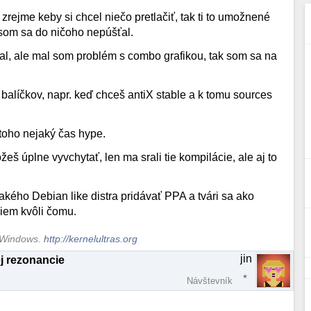
 zrejme keby si chcel niečo pretlačiť, tak ti to umožnené
som sa do ničoho nepúšťal.
al, ale mal som problém s combo grafikou, tak som sa na
a balíčkov, napr. keď chceš antiX stable a k tomu sources
o toho nejaký čas hype.
š úplne vyvchytať, len ma srali tie kompilácie, ale aj to
akého Debian like distra pridávať PPA a tvári sa ako
viem kvôli čomu.
S Windows.
http://kernelultras.org
jin
j rezonancie
Návštevník