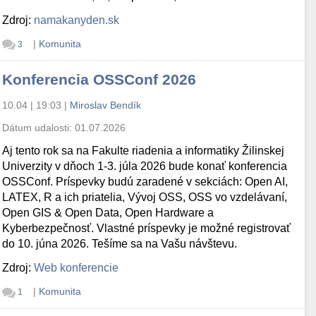
Zdroj:
namakanyden.sk
|
Komunita
3
Konferencia OSSConf 2026
10.04 | 19:03
|
Miroslav Bendík
Dátum udalosti:
01.07.2026
Aj tento rok sa na Fakulte riadenia a informatiky Žilinskej
Univerzity v dňoch 1-3. júla 2026 bude konať konferencia
OSSConf. Príspevky budú zaradené v sekciách: Open AI,
LATEX, R a ich priatelia, Vývoj OSS, OSS vo vzdelávaní,
Open GIS & Open Data, Open Hardware a
Kyberbezpečnosť. Vlastné príspevky je možné registrovať
do 10. júna 2026. Tešíme sa na Vašu návštevu.
Zdroj:
Web konferencie
|
Komunita
1