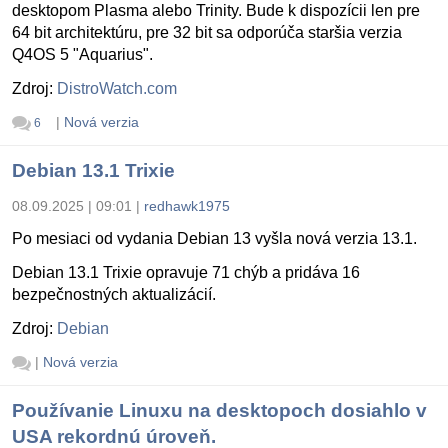
desktopom Plasma alebo Trinity. Bude k dispozícii len pre
64 bit architektúru, pre 32 bit sa odporúča staršia verzia
Q4OS 5 "Aquarius".
Zdroj:
DistroWatch.com
|
Nová verzia
6
Debian 13.1 Trixie
08.09.2025 | 09:01
|
redhawk1975
Po mesiaci od vydania Debian 13 vyšla nová verzia 13.1.
Debian 13.1 Trixie opravuje 71 chýb a pridáva 16
bezpečnostných aktualizácií.
Zdroj:
Debian
|
Nová verzia
Používanie Linuxu na desktopoch dosiahlo v
USA rekordnú úroveň.