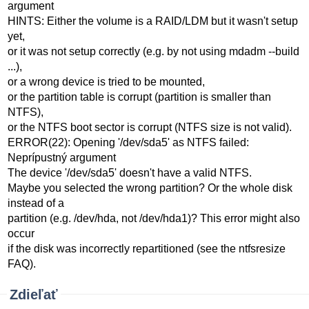
argument
HINTS: Either the volume is a RAID/LDM but it wasn't setup
yet,
or it was not setup correctly (e.g. by not using mdadm --build
...),
or a wrong device is tried to be mounted,
or the partition table is corrupt (partition is smaller than
NTFS),
or the NTFS boot sector is corrupt (NTFS size is not valid).
ERROR(22): Opening '/dev/sda5' as NTFS failed:
Neprípustný argument
The device '/dev/sda5' doesn't have a valid NTFS.
Maybe you selected the wrong partition? Or the whole disk
instead of a
partition (e.g. /dev/hda, not /dev/hda1)? This error might also
occur
if the disk was incorrectly repartitioned (see the ntfsresize
FAQ).
Zdieľať