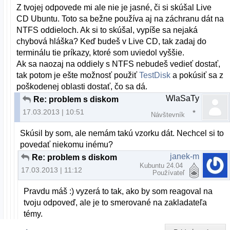
Z tvojej odpovede mi ale nie je jasné, či si skúšal Live
CD Ubuntu. Toto sa bežne používa aj na záchranu dát na
NTFS oddieloch. Ak si to skúšal, vypíše sa nejaká
chybová hláška? Keď budeš v Live CD, tak zadaj do
terminálu tie príkazy, ktoré som uviedol vyššie.
Ak sa naozaj na oddiely s NTFS nebudeš vedieť dostať,
tak potom je ešte možnosť použiť
TestDisk
a pokúsiť sa z
poškodenej oblasti dostať, čo sa dá.
WlaSaTy
Re: problem s diskom
17.03.2013 | 10:51
Návštevník
Skúsil by som, ale nemám takú vzorku dát. Nechcel si to
povedať niekomu inému?
janek-m
Re: problem s diskom
Kubuntu 24.04
17.03.2013 | 11:12
Používateľ
Pravdu máš :) vyzerá to tak, ako by som reagoval na
tvoju odpoveď, ale je to smerované na zakladateľa
témy.