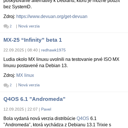
poskytovanie alternatívy k Debianu, ktorú je možné použiť
bez SystemD.
Zdroj:
https://www.devuan.org/get-devuan
|
Nová verzia
2
MX-25 “Infinity” beta 1
22.09.2025 | 08:40
|
redhawk1975
Ludia okolo MX linuxu uvolnili na testovanie prvé ISO MX
linuxu postavené na Debian 13.
Zdroj:
MX linux
|
Nová verzia
2
Q4OS 6.1 "Andromeda"
12.09.2025 | 22:07
|
Pavel
Bola vydaná nová verzia distribúcie
Q4OS
6.1
"Andromeda", ktorá vychádza z Debianu 13.1 Trixie s