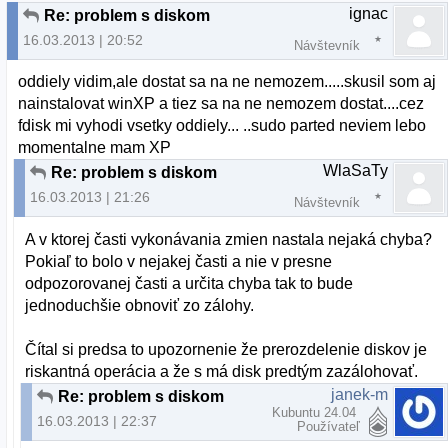
ignac
Re: problem s diskom
16.03.2013 | 20:52
Návštevník
oddiely vidim,ale dostat sa na ne nemozem.....skusil som aj
nainstalovat winXP a tiez sa na ne nemozem dostat....cez
fdisk mi vyhodi vsetky oddiely... ..sudo parted neviem lebo
momentalne mam XP
WlaSaTy
Re: problem s diskom
16.03.2013 | 21:26
Návštevník
A v ktorej časti vykonávania zmien nastala nejaká chyba?
Pokiaľ to bolo v nejakej časti a nie v presne
odpozorovanej časti a určita chyba tak to bude
jednoduchšie obnoviť zo zálohy.
Čítal si predsa to upozornenie že prerozdelenie diskov je
riskantná operácia a že s má disk predtým zazálohovať.
janek-m
Re: problem s diskom
Kubuntu 24.04
16.03.2013 | 22:37
Používateľ