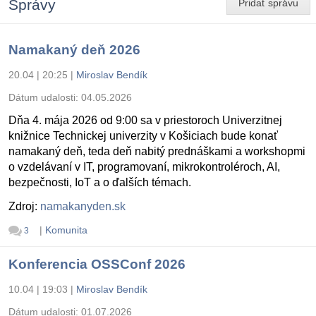
Správy
Pridať správu
Namakaný deň 2026
20.04 | 20:25
|
Miroslav Bendík
Dátum udalosti:
04.05.2026
Dňa 4. mája 2026 od 9:00 sa v priestoroch Univerzitnej
knižnice Technickej univerzity v Košiciach bude konať
namakaný deň, teda deň nabitý prednáškami a workshopmi
o vzdelávaní v IT, programovaní, mikrokontroléroch, AI,
bezpečnosti, IoT a o ďalších témach.
Zdroj:
namakanyden.sk
|
Komunita
3
Konferencia OSSConf 2026
10.04 | 19:03
|
Miroslav Bendík
Dátum udalosti:
01.07.2026