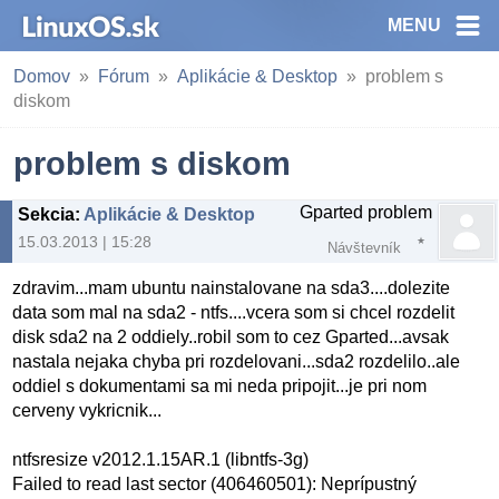
MENU
Domov
Fórum
Aplikácie & Desktop
problem s
diskom
problem s diskom
Gparted problem
Sekcia
:
Aplikácie & Desktop
15.03.2013 | 15:28
Návštevník
zdravim...mam ubuntu nainstalovane na sda3....dolezite
data som mal na sda2 - ntfs....vcera som si chcel rozdelit
disk sda2 na 2 oddiely..robil som to cez Gparted...avsak
nastala nejaka chyba pri rozdelovani...sda2 rozdelilo..ale
oddiel s dokumentami sa mi neda pripojit...je pri nom
cerveny vykricnik...
ntfsresize v2012.1.15AR.1 (libntfs-3g)
Failed to read last sector (406460501): Neprípustný