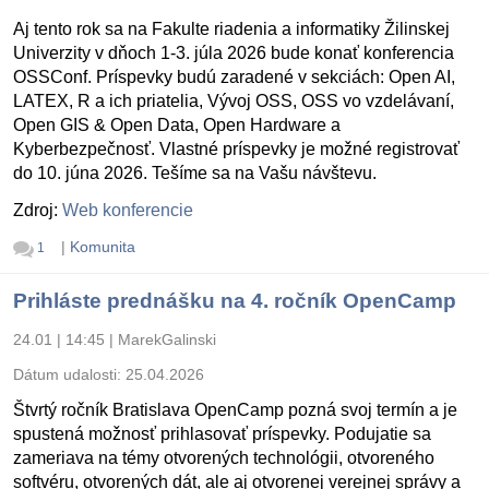
Aj tento rok sa na Fakulte riadenia a informatiky Žilinskej
Univerzity v dňoch 1-3. júla 2026 bude konať konferencia
OSSConf. Príspevky budú zaradené v sekciách: Open AI,
LATEX, R a ich priatelia, Vývoj OSS, OSS vo vzdelávaní,
Open GIS & Open Data, Open Hardware a
Kyberbezpečnosť. Vlastné príspevky je možné registrovať
do 10. júna 2026. Tešíme sa na Vašu návštevu.
Zdroj:
Web konferencie
|
Komunita
1
Prihláste prednášku na 4. ročník OpenCamp
24.01 | 14:45
|
MarekGalinski
Dátum udalosti:
25.04.2026
Štvrtý ročník Bratislava OpenCamp pozná svoj termín a je
spustená možnosť prihlasovať príspevky. Podujatie sa
zameriava na témy otvorených technológii, otvoreného
softvéru, otvorených dát, ale aj otvorenej verejnej správy a