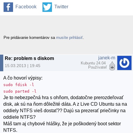
Facebook
Twitter
Pre pridávanie komentárov sa
musíte prihlásiť
.
janek-m
Re: problem s diskom
Kubuntu 24.04
15.03.2013 | 19:45
Používateľ
A čo hovorí výpisy:
sudo fdisk -l
sudo parted -l
Je to nebezpečná hra s ohňom, dodatočne prerozdeľovať
disk, ak sú na ňom dôležité dáta. A z Live CD Ubuntu sa na
oddiely NTFS vieš dostať?? Dajú sa prezerať priečinky na
oddiele NTFS?
Máš tam aj chybové hlášky, že je poškodený boot sektor
NTFS.