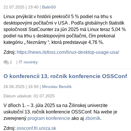
21.07.2025 | 19:40
|
Balin50
Linux prvýkrát v histórii prekročil 5 % podiel na trhu s
desktopovými počítačmi v USA . Podľa globálnych štatistík
spoločnosti StatCounter za jún 2025 má Linux teraz 5,04 %
podiel na trhu s desktopovými počítačmi, čím prekonal
kategóriu „ Neznámy “, ktorá predstavuje 4,76 %.
Zdroj:
https://news.itsfoss.com/linux-desktop-usage-usa/
|
IT novinky
2
O konferencii 13. ročník konferencie OSSConf
26.06.2025 | 16:50
|
Miroslav Bendík
Dátum udalosti:
01.07.2025
V dňoch 1. – 3. júla 2025 sa na Žilinskej univerzite
uskutoční 13. ročník konferencie OSSConf. Na webe je
zverejnený
program konferencie
ako aj
zborník
.
Zdroj:
ossconf.fri.uniza.sk