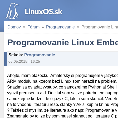
Domov
Fórum
Programovanie
Programovanie Li
Programovanie Linux Emb
Sekcia
:
Programovanie
05.05.2015 | 16:25
Ahojte, mam otazocku. Amatersky si programujem v jazykoch
ARM modulu na ktorom bezi Linux som narazil na problem, ze
Snazim sa ovladat vystupy, co samozrejme Python aj Shell 
vyuzit prerusenia atd. Docital som sa, ze potrebujem napr
samozrejme kedze ide o jazyk C, tak tu som skoncil. Vedeli
na to vhodnu literaturu resp. clanky ? Ak si kupim knihu Pr
? Taktiez ci myslim, ze literatura ako napr. Programovanie 
Znamenalo by to, ze by som musel siahnut po literature C