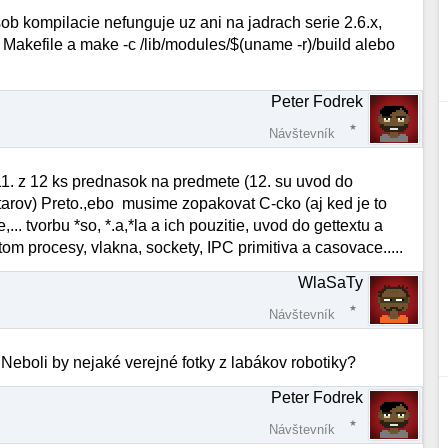
sob kompilacie nefunguje uz ani na jadrach serie 2.6.x,
 Makefile a make -c /lib/modules/$(uname -r)/build alebo
Peter Fodrek
Návštevník
1. z 12 ks prednasok na predmete (12. su uvod do
tarov) Preto.,ebo musime zopakovat C-cko (aj ked je to
,... tvorbu *so, *.a,*la a ich pouzitie, uvod do gettextu a
om procesy, vlakna, sockety, IPC primitiva a casovace.....
WlaSaTy
Návštevník
eboli by nejaké verejné fotky z labákov robotiky?
Peter Fodrek
Návštevník