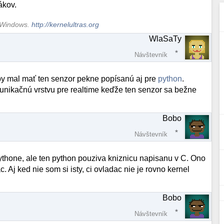
ákov.
S Windows.
http://kernelultras.org
WlaSaTy
Návštevník
y mal mať ten senzor pekne popísanú aj pre
python
.
unikačnú vrstvu pre realtime keďže ten senzor sa bežne
Bobo
Návštevník
ythone, ale ten python pouziva kniznicu napisanu v C. Ono
 Aj ked nie som si isty, ci ovladac nie je rovno kernel
Bobo
Návštevník