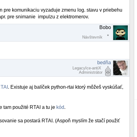
n pre komunikaciu vyzaduje zmenu log. stavu v priebehu
apr. pre snimanie impulzu z elektromerov.
Bobo
Návštevník
bedňa
LegacyIce-antiX
Administrátor
TAI
. Existuje aj balíček python-rtai ktorý môžeš vyskúšať,
 tam použité RTAI a tu je
kód
.
ovanie sa postará RTAI. (Aspoň myslím že stačí použiť