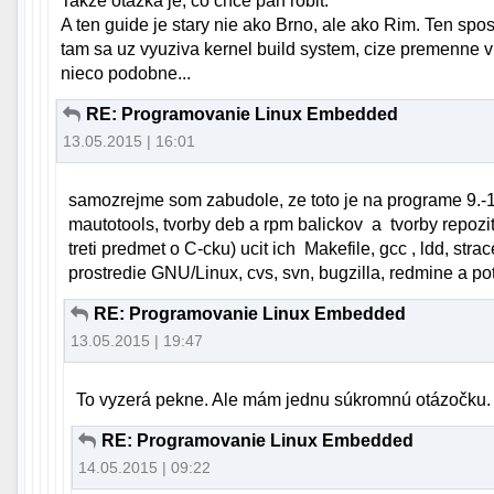
Takze otazka je, co chce pan robit.
A ten guide je stary nie ako Brno, ale ako Rim. Ten spo
tam sa uz vyuziva kernel build system, cize premenne v
nieco podobne...
RE: Programovanie Linux Embedded
13.05.2015 | 16:01
samozrejme som zabudole, ze toto je na programe 9.-1
mautotools, tvorby deb a rpm balickov a tvorby repozi
treti predmet o C-cku) ucit ich Makefile, gcc , ldd, strace
prostredie GNU/Linux, cvs, svn, bugzilla, redmine a pot
RE: Programovanie Linux Embedded
13.05.2015 | 19:47
To vyzerá pekne. Ale mám jednu súkromnú otázočku. N
RE: Programovanie Linux Embedded
14.05.2015 | 09:22