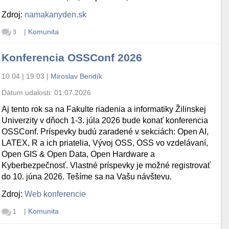
Zdroj:
namakanyden.sk
|
Komunita
3
Konferencia OSSConf 2026
10.04 | 19:03
|
Miroslav Bendík
Dátum udalosti:
01.07.2026
Aj tento rok sa na Fakulte riadenia a informatiky Žilinskej
Univerzity v dňoch 1-3. júla 2026 bude konať konferencia
OSSConf. Príspevky budú zaradené v sekciách: Open AI,
LATEX, R a ich priatelia, Vývoj OSS, OSS vo vzdelávaní,
Open GIS & Open Data, Open Hardware a
Kyberbezpečnosť. Vlastné príspevky je možné registrovať
do 10. júna 2026. Tešíme sa na Vašu návštevu.
Zdroj:
Web konferencie
|
Komunita
1