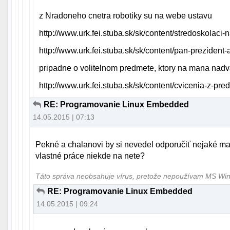
z Nradoneho cnetra robotiky su na webe ustavu
http://www.urk.fei.stuba.sk/sk/content/stredoskolaci-
http://www.urk.fei.stuba.sk/sk/content/pan-prezident
pripadne o volitelnom predmete, ktory na mana nad
http://www.urk.fei.stuba.sk/sk/content/cvicenia-z-p
RE: Programovanie Linux Embedded
14.05.2015 | 07:13
Pekné a chalanovi by si nevedel odporučiť nejaké ma
vlastné práce niekde na nete?
Táto správa neobsahuje vírus, pretože nepoužívam MS W
RE: Programovanie Linux Embedded
14.05.2015 | 09:24