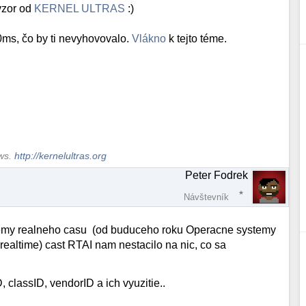
 vzor od
KERNEL ULTRAS
:)
0ms, čo by ti nevyhovovalo.
Vlákno
k tejto téme.
ows.
http://kernelultras.org
Peter Fodrek
Návštevník
temy realneho casu (od buduceho roku Operacne systemy
realtime) cast RTAI nam nestacilo na nic, co sa
classID, vendorID a ich vyuzitie..