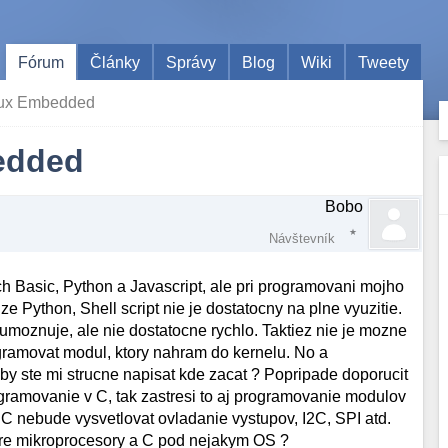
Fórum
Články
Správy
Blog
Wiki
Tweety
nux Embedded
edded
Bobo
Návštevník
 Basic, Python a Javascript, ale pri programovani mojho
 Python, Shell script nie je dostatocny na plne vyuzitie.
umoznuje, ale nie dostatocne rychlo. Taktiez nie je mozne
ogramovat modul, ktory nahram do kernelu. No a
 by ste mi strucne napisat kde zacat ? Popripade doporucit
ogramovanie v C, tak zastresi to aj programovanie modulov
v C nebude vysvetlovat ovladanie vystupov, I2C, SPI atd.
 pre mikroprocesory a C pod nejakym OS ?