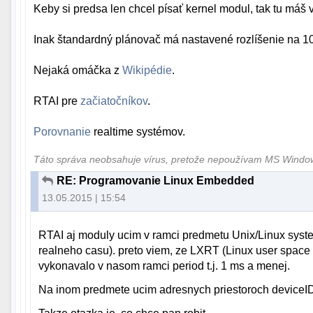
Keby si predsa len chcel písať kernel modul, tak tu máš
Inak štandardný plánovač má nastavené rozlíšenie na 1
Nejaká omáčka z
Wikipédie
.
RTAI pre
začiatočníkov
.
Porovnanie
realtime systémov.
Táto správa neobsahuje vírus, pretože nepoužívam MS Wind
RE: Programovanie Linux Embedded
13.05.2015 | 15:54
RTAI aj moduly ucim v ramci predmetu Unix/Linux sys
realneho casu). preto viem, ze LXRT (Linux user space 
vykonavalo v nasom ramci period t.j. 1 ms a menej.
Na inom predmete ucim adresnych priestoroch deviceID, 