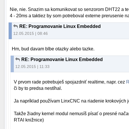
Nie, nie. Snazim sa komunikovat so senzorom DHT22 a te
4 - 20ms a taktiez by som potreboval externe prerusenie n
RE: Programovanie Linux Embedded
12.05.2015 | 08:46
Hm, bud davam blbe otazky alebo tazke.
RE: Programovanie Linux Embedded
12.05.2015 | 11:33
V prvom rade potrebuješ spojazdniť realtime, napr. cez
R
či by to predsa nestíhal.
Ja napríklad používam LinxCNC na riadenie krokových je
Takže žiadny kernel modul nemusíš písať o presné načas
RTAI knižnice)