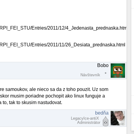
RPI_FEI_STU/Entries/2011/12/4_Jedenasta_prednaska.html
PI_FEI_STU/Entries/2011/11/26_Desiata_prednaska.html
Bobo
Návštevník
pre samoukov, ale nieco sa da z toho pouzit. Uz som
ajskor musim poriadne pochopit ako linux funguje a
 to, tak to skusim nastudovat.
bedňa
LegacyIce-antiX
Administrátor