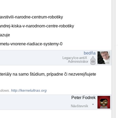
navstivili-narodne-centrum-robotiky
-andrej-kiska-v-narodnom-centre-robotiky
vazuje
redmetu-vnorene-riadiace-systemy-0
bedňa
LegacyIce-antiX
Administrátor
teriály na samo štúdium, prípadne či nezverejňujete
indows.
http://kernelultras.org
Peter Fodrek
Návštevník