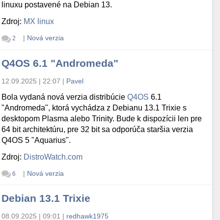
linuxu postavené na Debian 13.
Zdroj:
MX linux
|
Nová verzia
2
Q4OS 6.1 "Andromeda"
12.09.2025 | 22:07
|
Pavel
Bola vydaná nová verzia distribúcie
Q4OS
6.1
"Andromeda", ktorá vychádza z Debianu 13.1 Trixie s
desktopom Plasma alebo Trinity. Bude k dispozícii len pre
64 bit architektúru, pre 32 bit sa odporúča staršia verzia
Q4OS 5 "Aquarius".
Zdroj:
DistroWatch.com
|
Nová verzia
6
Debian 13.1 Trixie
08.09.2025 | 09:01
|
redhawk1975