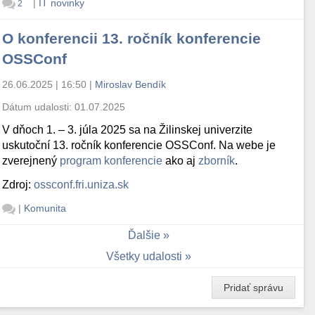
|
IT novinky
2
O konferencii 13. ročník konferencie
OSSConf
26.06.2025 | 16:50
|
Miroslav Bendík
Dátum udalosti:
01.07.2025
V dňoch 1. – 3. júla 2025 sa na Žilinskej univerzite
uskutoční 13. ročník konferencie OSSConf. Na webe je
zverejnený
program konferencie
ako aj
zborník
.
Zdroj:
ossconf.fri.uniza.sk
|
Komunita
Ďalšie
Všetky udalosti
Pridať správu