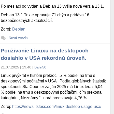
Po mesiaci od vydania Debian 13 vyšla nová verzia 13.1.
Debian 13.1 Trixie opravuje 71 chýb a pridáva 16
bezpečnostných aktualizácií.
Zdroj:
Debian
|
Nová verzia
Používanie Linuxu na desktopoch
dosiahlo v USA rekordnú úroveň.
21.07.2025 | 19:40
|
Balin50
Linux prvýkrát v histórii prekročil 5 % podiel na trhu s
desktopovými počítačmi v USA . Podľa globálnych štatistík
spoločnosti StatCounter za jún 2025 má Linux teraz 5,04
% podiel na trhu s desktopovými počítačmi, čím prekonal
kategóriu „ Neznámy “, ktorá predstavuje 4,76 %.
Zdroj:
https://news.itsfoss.com/linux-desktop-usage-usa/