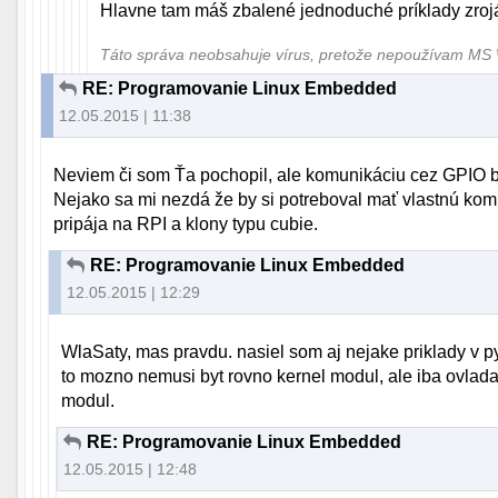
Hlavne tam máš zbalené jednoduché príklady zroj
Táto správa neobsahuje vírus, pretože nepoužívam M
RE: Programovanie Linux Embedded
12.05.2015 | 11:38
Neviem či som Ťa pochopil, ale komunikáciu cez GPIO b
Nejako sa mi nezdá že by si potreboval mať vlastnú kom
pripája na RPI a klony typu cubie.
RE: Programovanie Linux Embedded
12.05.2015 | 12:29
WlaSaty, mas pravdu. nasiel som aj nejake priklady v p
to mozno nemusi byt rovno kernel modul, ale iba ovladac.
modul.
RE: Programovanie Linux Embedded
12.05.2015 | 12:48