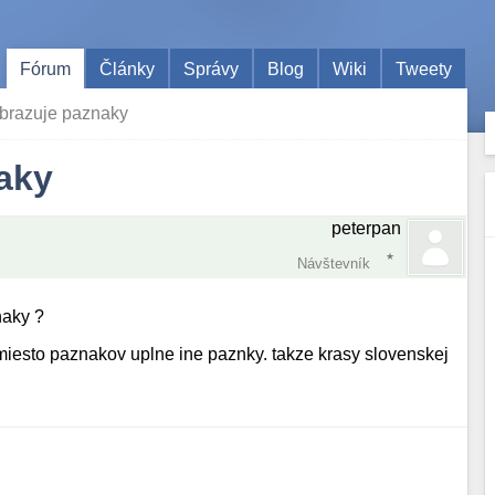
Fórum
Články
Správy
Blog
Wiki
Tweety
brazuje paznaky
aky
peterpan
Návštevník
naky ?
amiesto paznakov uplne ine paznky. takze krasy slovenskej