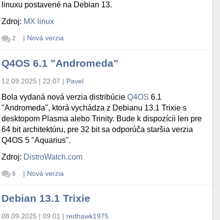
linuxu postavené na Debian 13.
Zdroj:
MX linux
|
Nová verzia
2
Q4OS 6.1 "Andromeda"
12.09.2025 | 22:07
|
Pavel
Bola vydaná nová verzia distribúcie
Q4OS
6.1
"Andromeda", ktorá vychádza z Debianu 13.1 Trixie s
desktopom Plasma alebo Trinity. Bude k dispozícii len pre
64 bit architektúru, pre 32 bit sa odporúča staršia verzia
Q4OS 5 "Aquarius".
Zdroj:
DistroWatch.com
|
Nová verzia
6
Debian 13.1 Trixie
08.09.2025 | 09:01
|
redhawk1975