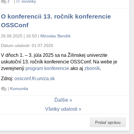
|
IT novinky
2
O konferencii 13. ročník konferencie
OSSConf
26.06.2025 | 16:50
|
Miroslav Bendík
Dátum udalosti:
01.07.2025
V dňoch 1. – 3. júla 2025 sa na Žilinskej univerzite
uskutoční 13. ročník konferencie OSSConf. Na webe je
zverejnený
program konferencie
ako aj
zborník
.
Zdroj:
ossconf.fri.uniza.sk
|
Komunita
Ďalšie
Všetky udalosti
Pridať správu