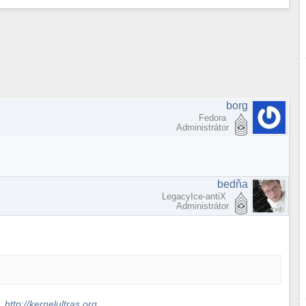
borg
Fedora
Administrátor
bedňa
LegacyIce-antiX
Administrátor
s.
http://kernelultras.org