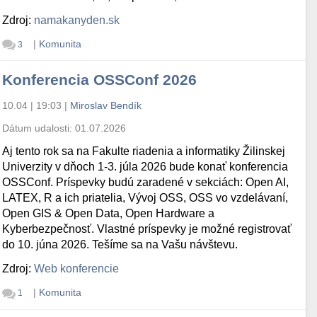
Zdroj:
namakanyden.sk
|
Komunita
3
Konferencia OSSConf 2026
10.04 | 19:03
|
Miroslav Bendík
Dátum udalosti:
01.07.2026
Aj tento rok sa na Fakulte riadenia a informatiky Žilinskej
Univerzity v dňoch 1-3. júla 2026 bude konať konferencia
OSSConf. Príspevky budú zaradené v sekciách: Open AI,
LATEX, R a ich priatelia, Vývoj OSS, OSS vo vzdelávaní,
Open GIS & Open Data, Open Hardware a
Kyberbezpečnosť. Vlastné príspevky je možné registrovať
do 10. júna 2026. Tešíme sa na Vašu návštevu.
Zdroj:
Web konferencie
|
Komunita
1