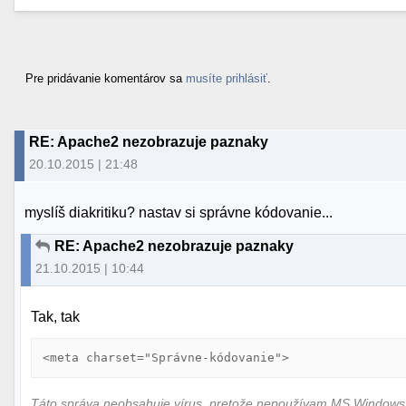
Pre pridávanie komentárov sa
musíte prihlásiť
.
RE: Apache2 nezobrazuje paznaky
20.10.2015 | 21:48
myslíš diakritiku? nastav si správne kódovanie...
RE: Apache2 nezobrazuje paznaky
21.10.2015 | 10:44
Tak, tak
<meta charset="Správne-kódovanie">
Táto správa neobsahuje vírus, pretože nepoužívam MS Window