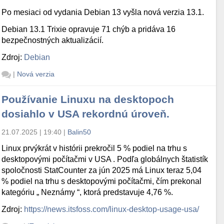
Po mesiaci od vydania Debian 13 vyšla nová verzia 13.1.
Debian 13.1 Trixie opravuje 71 chýb a pridáva 16
bezpečnostných aktualizácií.
Zdroj:
Debian
|
Nová verzia
Používanie Linuxu na desktopoch
dosiahlo v USA rekordnú úroveň.
21.07.2025 | 19:40
|
Balin50
Linux prvýkrát v histórii prekročil 5 % podiel na trhu s
desktopovými počítačmi v USA . Podľa globálnych štatistík
spoločnosti StatCounter za jún 2025 má Linux teraz 5,04
% podiel na trhu s desktopovými počítačmi, čím prekonal
kategóriu „ Neznámy “, ktorá predstavuje 4,76 %.
Zdroj:
https://news.itsfoss.com/linux-desktop-usage-usa/