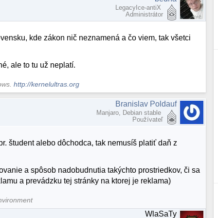
LegacyIce-antiX
Administrátor
ovensku, kde zákon nič neznamená a čo viem, tak všetci
 ale to tu už neplatí.
dows.
http://kernelultras.org
Branislav Poldauf
Manjaro, Debian stable
Používateľ
apr. študent alebo dôchodca, tak nemusíš platiť daň z
akovanie a spôsob nadobudnutia takýchto prostriedkov, či sa
lamu a prevádzku tej stránky na ktorej je reklama)
nvironment
WlaSaTy