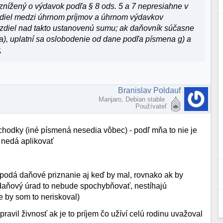
ov znížený o výdavok podľa § 8 ods. 5 a 7 nepresiahne v
diel medzi úhrnom príjmov a úhrnom výdavkov
ozdiel nad takto ustanovenú sumu; ak daňovník súčasne
. a), uplatní sa oslobodenie od dane podľa písmena g) a
,
Branislav Poldauf
Manjaro, Debian stable
Používateľ
ôchodky (iné písmená nesedia vôbec) - podľ mňa to nie je
 nedá aplikovať
epodá daňové priznanie aj keď by mal, rovnako ak by
 daňový úrad to nebude spochybňovať, nestíhajú
e by som to neriskoval)
spravil živnosť ak je to príjem čo užíví celú rodinu uvažoval