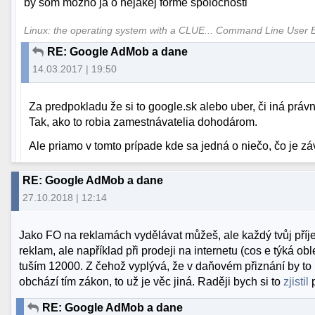
by som možno ja o nejakej forme spoločnosti
Linux: the operating system with a CLUE... Command Line User 
RE: Google AdMob a dane
14.03.2017 | 19:50
Za predpokladu že si to google.sk alebo uber, či iná prá
Tak, ako to robia zamestnávatelia dohodárom.
Ale priamo v tomto prípade kde sa jedná o niečo, čo je závi
RE: Google AdMob a dane
27.10.2018 | 12:14
Jako FO na reklamách vydělávat můžeš, ale každý tvůj příjem
reklam, ale například při prodeji na internetu (cos e týká ob
tuším 12000. Z čehož vyplývá, že v daňovém přiznání by to b
obchází tím zákon, to už je věc jiná. Raději bych si to
zjistil
RE: Google AdMob a dane