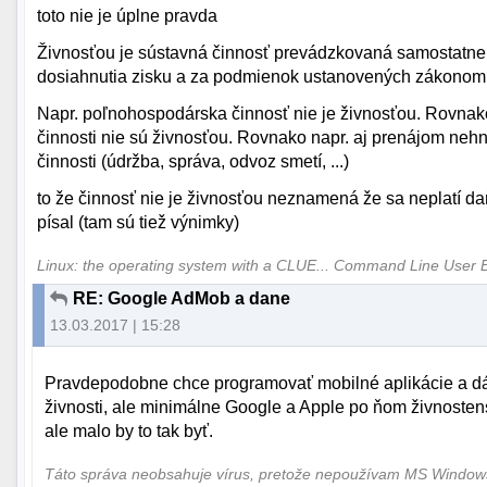
toto nie je úplne pravda
Živnosťou je sústavná činnosť prevádzkovaná samostatne
dosiahnutia zisku a za podmienok ustanovených zákonom
Napr. poľnohospodárska činnosť nie je živnosťou. Rovnak
činnosti nie sú živnosťou. Rovnako napr. aj prenájom nehn
činnosti (údržba, správa, odvoz smetí, ...)
to že činnosť nie je živnosťou neznamená že sa neplatí daň 
písal (tam sú tiež výnimky)
Linux: the operating system with a CLUE... Command Line User 
RE: Google AdMob a dane
13.03.2017 | 15:28
Pravdepodobne chce programovať mobilné aplikácie a dáva
živnosti, ale minimálne Google a Apple po ňom živnost
ale malo by to tak byť.
Táto správa neobsahuje vírus, pretože nepoužívam MS Windo