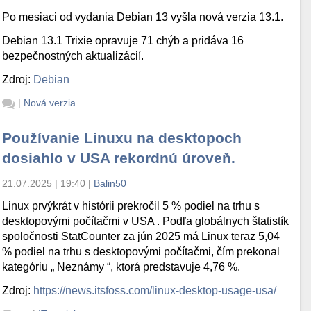
Po mesiaci od vydania Debian 13 vyšla nová verzia 13.1.
Debian 13.1 Trixie opravuje 71 chýb a pridáva 16
bezpečnostných aktualizácií.
Zdroj:
Debian
|
Nová verzia
Používanie Linuxu na desktopoch
dosiahlo v USA rekordnú úroveň.
21.07.2025 | 19:40
|
Balin50
Linux prvýkrát v histórii prekročil 5 % podiel na trhu s
desktopovými počítačmi v USA . Podľa globálnych štatistík
spoločnosti StatCounter za jún 2025 má Linux teraz 5,04
% podiel na trhu s desktopovými počítačmi, čím prekonal
kategóriu „ Neznámy “, ktorá predstavuje 4,76 %.
Zdroj:
https://news.itsfoss.com/linux-desktop-usage-usa/