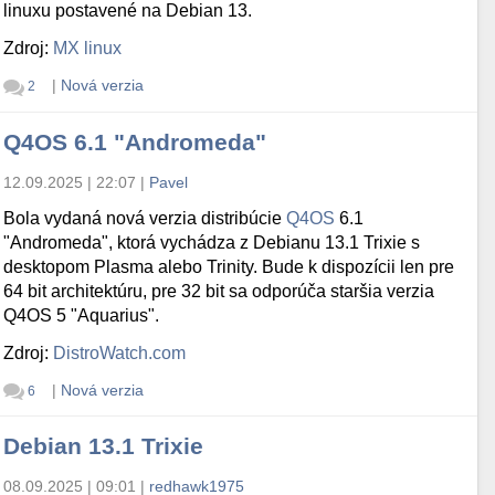
linuxu postavené na Debian 13.
Zdroj:
MX linux
|
Nová verzia
2
Q4OS 6.1 "Andromeda"
12.09.2025 | 22:07
|
Pavel
Bola vydaná nová verzia distribúcie
Q4OS
6.1
"Andromeda", ktorá vychádza z Debianu 13.1 Trixie s
desktopom Plasma alebo Trinity. Bude k dispozícii len pre
64 bit architektúru, pre 32 bit sa odporúča staršia verzia
Q4OS 5 "Aquarius".
Zdroj:
DistroWatch.com
|
Nová verzia
6
Debian 13.1 Trixie
08.09.2025 | 09:01
|
redhawk1975