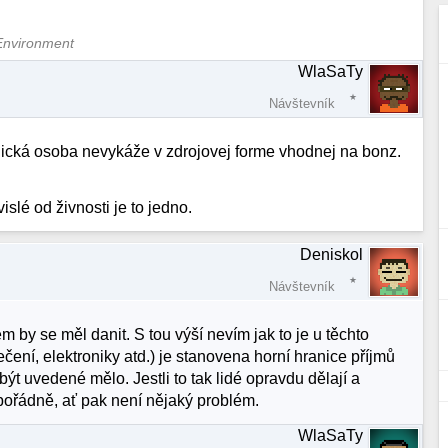
Environment
WlaSaTy
Návštevník
vnická osoba nevykáže v zdrojovej forme vhodnej na bonz.
slé od živnosti je to jedno.
Deniskol
Návštevník
 by se měl danit. S tou výší nevím jak to je u těchto
lečení, elektroniky atd.) je stanovena horní hranice příjmů
ýt uvedené mělo. Jestli to tak lidé opravdu dělají a
pořádně, ať pak není nějaký problém.
WlaSaTy