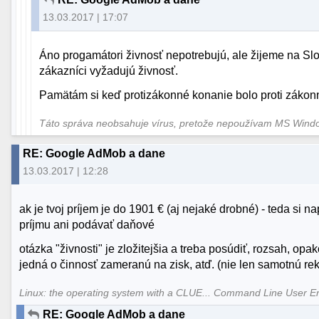
13.03.2017 | 17:07
Áno progamátori živnosť nepotrebujú, ale žijeme na Sl
zákazníci vyžadujú živnosť.
Pamätám si keď protizákonné konanie bolo proti zákonné,
Táto správa neobsahuje vírus, pretože nepoužívam MS Win
RE: Google AdMob a dane
13.03.2017 | 12:28
ak je tvoj príjem je do 1901 € (aj nejaké drobné) - teda si n
príjmu ani podávať daňové
otázka "živnosti" je zložitejšia a treba posúdiť, rozsah, op
jedná o činnosť zameranú na zisk, atď. (nie len samotnú rek
Linux: the operating system with a CLUE... Command Line User E
RE: Google AdMob a dane