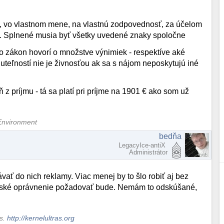
, vo vlastnom mene, na vlastnú zodpovednosť, za účelom
. Splnené musia byť všetky uvedené znaky spoločne
o zákon hovorí o množstve výnimiek - respektíve aké
uteľností nie je živnosťou ak sa s nájom neposkytujú iné
z príjmu - tá sa platí pri príjme na 1901 € ako som už
Environment
bedňa
LegacyIce-antiX
Administrátor
ť do nich reklamy. Viac menej by to šlo robiť aj bez
enské oprávnenie požadovať bude. Nemám to odskúšané,
ws.
http://kernelultras.org