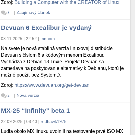
Zdroj:
Building a Computer with the CREATOR of Linux!
|
Zaujímavý článok
8
Devuan 6 Excalibur je vydaný
03.11.2025 | 22:52
|
menom
Na svete je nová stabilná verzia linuxovej distribúcie
Devuan s číslom 6 a kódovým menom Excalibur.
Vychádza z Debian 13 Trixie. Projekt Devuan sa
zameriava na poskytovanie alternatívy k Debianu, ktorú je
možné použiť bez SystemD.
Zdroj:
https://www.devuan.org/get-devuan
|
Nová verzia
2
MX-25 “Infinity” beta 1
22.09.2025 | 08:40
|
redhawk1975
Ludia okolo MX linuxu uvolnili na testovanie prvé ISO MX