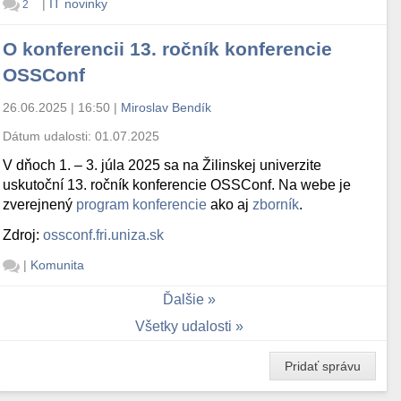
|
IT novinky
2
O konferencii 13. ročník konferencie
OSSConf
26.06.2025 | 16:50
|
Miroslav Bendík
Dátum udalosti:
01.07.2025
V dňoch 1. – 3. júla 2025 sa na Žilinskej univerzite
uskutoční 13. ročník konferencie OSSConf. Na webe je
zverejnený
program konferencie
ako aj
zborník
.
Zdroj:
ossconf.fri.uniza.sk
|
Komunita
Ďalšie
Všetky udalosti
Pridať správu