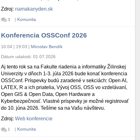
Zdroj:
namakanyden.sk
|
Komunita
3
Konferencia OSSConf 2026
10.04 | 19:03
|
Miroslav Bendík
Dátum udalosti:
01.07.2026
Aj tento rok sa na Fakulte riadenia a informatiky Žilinskej
Univerzity v dňoch 1-3. júla 2026 bude konať konferencia
OSSConf. Príspevky budú zaradené v sekciách: Open AI,
LATEX, R a ich priatelia, Vývoj OSS, OSS vo vzdelávaní,
Open GIS & Open Data, Open Hardware a
Kyberbezpečnosť. Vlastné príspevky je možné registrovať
do 10. júna 2026. Tešíme sa na Vašu návštevu.
Zdroj:
Web konferencie
|
Komunita
1