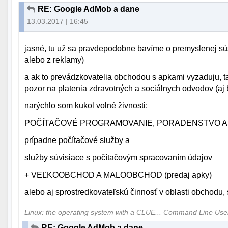
RE: Google AdMob a dane
13.03.2017 | 16:45
jasné, tu už sa pravdepodobne bavíme o premyslenej súst
alebo z reklamy)
a ak to prevádzkovatelia obchodou s apkami vyzaduju, ta
pozor na platenia zdravotných a sociálnych odvodov (aj 
narýchlo som kukol volné živnosti:
POČÍTAČOVÉ PROGRAMOVANIE, PORADENSTVO A 
prípadne počítačové služby a
služby súvisiace s počítačovým spracovaním údajov
+ VEĽKOOBCHOD A MALOOBCHOD (predaj apky)
alebo aj sprostredkovateľskú činnosť v oblasti obchodu, 
Linux: the operating system with a CLUE... Command Line Us
RE: Google AdMob a dane