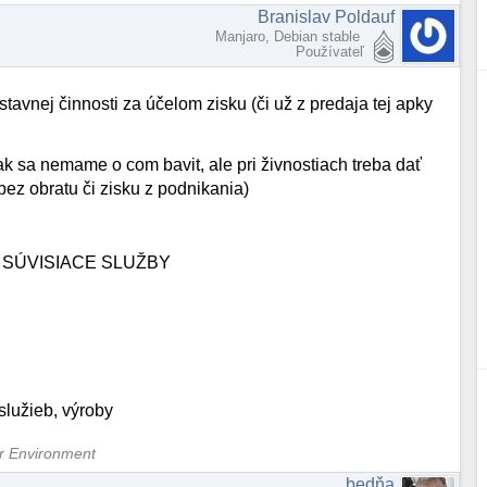
Branislav Poldauf
Manjaro, Debian stable
Používateľ
avnej činnosti za účelom zisku (či už z predaja tej apky
k sa nemame o com bavit, ale pri živnostiach treba dať
bez obratu či zisku z podnikania)
SÚVISIACE SLUŽBY
služieb, výroby
er Environment
bedňa