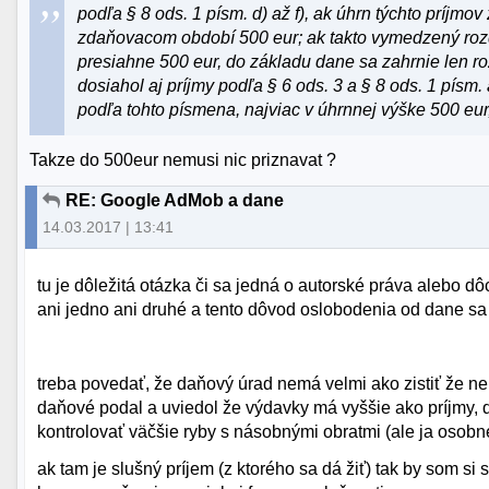
podľa § 8 ods. 1 písm. d) až f), ak úhrn týchto príjm
zdaňovacom období 500 eur; ak takto vymedzený roz
presiahne 500 eur, do základu dane sa zahrnie len r
dosiahol aj príjmy podľa § 6 ods. 3 a § 8 ods. 1 písm
podľa tohto písmena, najviac v úhrnnej výške 500 eur
Takze do 500eur nemusi nic priznavat ?
RE: Google AdMob a dane
14.03.2017 | 13:41
tu je dôležitá otázka či sa jedná o autorské práva alebo d
ani jedno ani druhé a tento dôvod oslobodenia od dane sa
treba povedať, že daňový úrad nemá velmi ako zistiť že n
daňové podal a uviedol že výdavky má vyššie ako príjmy,
kontrolovať väčšie ryby s násobnými obratmi (ale ja osobn
ak tam je slušný príjem (z ktorého sa dá žiť) tak by som si 