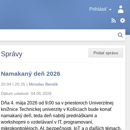
Prihlásiť
Správy
Pridať správu
Namakaný deň 2026
20.04 | 20:25
|
Miroslav Bendík
Dátum udalosti:
04.05.2026
Dňa 4. mája 2026 od 9:00 sa v priestoroch Univerzitnej
knižnice Technickej univerzity v Košiciach bude konať
namakaný deň, teda deň nabitý prednáškami a
workshopmi o vzdelávaní v IT, programovaní,
mikrokontroléroch, AI, bezpečnosti, IoT a o ďalších témach.