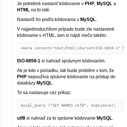
Je potrebné nastaviť kódovanie v
PHP
,
MySQL
a
HTML
na to isté.
Nastavíš ho podľa kódovania v
MySQL
.
V najjednoduchšom prípade bude zle nastavené
kódovanie v HTML, tam si nájdi niečo takéto:
<meta content="text/html;charset=ISO-8859-1" h
ISO-8859-1
si nahraď správnym kódovaním.
Ak je toto v poriadku, tak bude problém v tom, že
PHP
nepoužíva správne kódovanie na prístup do
databázy
MySQL
.
To sa nastavuje cez príkaz:
mysql_query ("SET NAMES utf8", $spojenie);
utf8
si nahraď za to správne kódovanie
MySQL
.