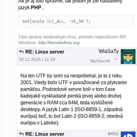
Ak je aj toto správne, tak potom je zle nastavený
jazyk
PHP
.
setlocale (LC_ALL, 'sk_SK');
Táto správa neobsahuje vírus, pretože nepoužívam MS
Windows.
http://kernelultras.org
WlaSaTy
RE: Linux server
30.11.2018 | 11:18
Návštevník
Na ten UTF by som sa nespoliehal, je to z roku
2001. Vtedy bolo UTF v považované za plytvanie
pamäťou. Podstolové servre boli v tom čase
kadejaké vyskladané pentiá prvej alebo druhej
generácie s RAM cca 64M, teda vyslúžené
desktopy. A jazyk Latin 1 (ISO-8859-1, západná
európa) tiež, tu bol Latin 2 (ISO-8859-2, stredná
európa v Latinke).
errici
RE: Linux server