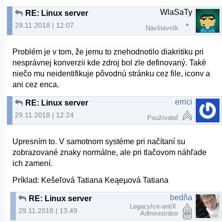
WlaSaTy
RE: Linux server
29.11.2018 | 12:07
Návštevník
Problém je v tom, že jemu to znehodnotilo diakritiku pri
nesprávnej konverzii kde zdroj bol zle definovaný. Také
niečo mu neidentifikuje pôvodnú stránku cez file, iconv a
ani cez enca.
errici
RE: Linux server
29.11.2018 | 12:24
Používateľ
Upresním to. V samotnom systéme pri načítaní su
zobrazované znaky normálne, ale pri tlačovom náhľade
ich zamení.
Príklad: Kešeľová Tatiana Keąeµová Tatiana
bedňa
RE: Linux server
LegacyIce-antiX
29.11.2018 | 13:49
Administrátor