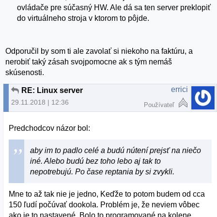
ovládače pre súčasný HW. Ale dá sa ten server preklopiť
do virtuálneho stroja v ktorom to pôjde.
Odporučil by som ti ale zavolať si niekoho na faktúru, a
nerobiť taký zásah svojpomocne ak s tým nemáš
skúsenosti.
errici
RE: Linux server
29.11.2018 | 12:36
Používateľ
Predchodcov názor bol:
aby im to padlo celé a budú nútení prejsť na niečo
iné. Alebo budú bez toho lebo aj tak to
nepotrebujú. Po čase reptania by si zvykli.
Mne to až tak nie je jedno, Keďže to potom budem od cca
150 ľudí počúvať dookola. Problém je, že neviem vôbec
ako je to nastavené. Bolo to programované na kolene