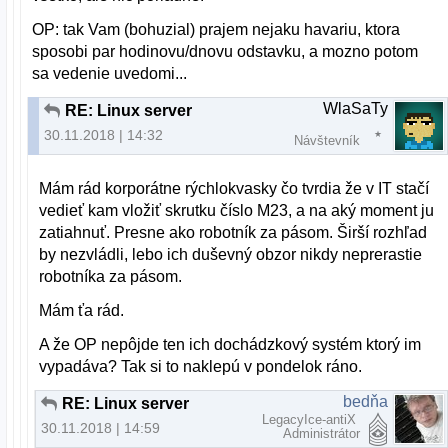
OP: tak Vam (bohuzial) prajem nejaku havariu, ktora
sposobi par hodinovu/dnovu odstavku, a mozno potom
sa vedenie uvedomi...
WlaSaTy
RE: Linux server
30.11.2018 | 14:32
Návštevník
Mám rád korporátne rýchlokvasky čo tvrdia že v IT stačí
vedieť kam vložiť skrutku číslo M23, a na aký moment ju
zatiahnuť. Presne ako robotník za pásom. Širší rozhľad
by nezvládli, lebo ich duševný obzor nikdy neprerastie
robotníka za pásom.
Mám ťa rád.
A že OP nepôjde ten ich dochádzkový systém ktorý im
vypadáva? Tak si to naklepú v pondelok ráno.
bedňa
RE: Linux server
LegacyIce-antiX
30.11.2018 | 14:59
Administrátor