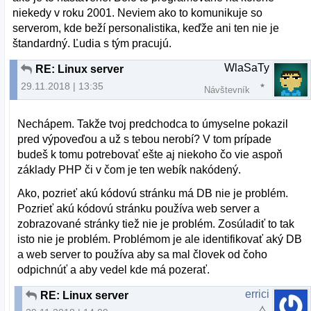
niekedy v roku 2001. Neviem ako to komunikuje so
serverom, kde beží personalistika, keďže ani ten nie je
štandardný. Ľudia s tým pracujú.
WlaSaTy
RE: Linux server
29.11.2018 | 13:35
Návštevník
Nechápem. Takže tvoj predchodca to úmyselne pokazil
pred výpoveďou a už s tebou nerobí? V tom prípade
budeš k tomu potrebovať ešte aj niekoho čo vie aspoň
základy PHP či v čom je ten webík nakódený.
Ako, pozrieť akú kódovú stránku má DB nie je problém.
Pozrieť akú kódovú stránku používa web server a
zobrazované stránky tiež nie je problém. Zosúladiť to tak
isto nie je problém. Problémom je ale identifikovať aký DB
a web server to používa aby sa mal človek od čoho
odpichnúť a aby vedel kde má pozerať.
errici
RE: Linux server