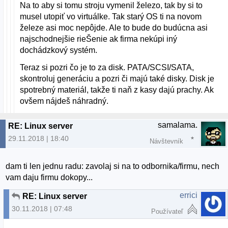
Na to aby si tomu stroju vymenil železo, tak by si to
musel utopiť vo virtuálke. Tak starý OS ti na novom
železe asi moc nepôjde. Ale to bude do budúcna asi
najschodnejšie rieŠenie ak firma nekúpi iný
dochádzkový systém.
Teraz si pozri čo je to za disk. PATA/SCSI/SATA,
skontroluj generáciu a pozri či majú také disky. Disk je
spotrebný materiál, takže ti naň z kasy dajú prachy. Ak
ovšem nájdeš náhradný.
samalama.
RE: Linux server
29.11.2018 | 18:40
Návštevník
dam ti len jednu radu: zavolaj si na to odbornika/firmu, nech
vam daju firmu dokopy...
errici
RE: Linux server
30.11.2018 | 07:48
Používateľ