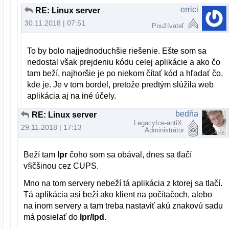
errici
RE: Linux server
30.11.2018 | 07:51
Používateľ
To by bolo najjednoduchšie riešenie. Ešte som sa
nedostal však prejdeniu kódu celej aplikácie a ako čo
tam beží, najhoršie je po niekom čítať kód a hľadať čo,
kde je. Je v tom bordel, pretože predtým slúžila web
aplikácia aj na iné účely.
bedňa
RE: Linux server
LegacyIce-antiX
29.11.2018 | 17:13
Administrátor
Beží tam
lpr
čoho som sa obával, dnes sa tlačí
v§čšinou cez CUPS.
Mno na tom servery nebeží tá aplikácia z ktorej sa tlačí.
Tá aplikácia asi beží ako klient na počítačoch, alebo
na inom servery a tam treba nastaviť akú znakovú sadu
má posielať do
lpr/lpd
.