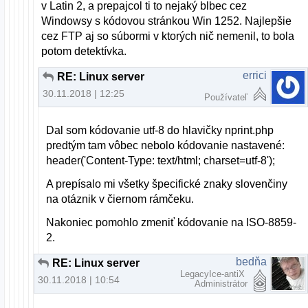
v Latin 2, a prepajcol ti to nejaký blbec cez
Windowsy s kódovou stránkou Win 1252. Najlepšie
cez FTP aj so súbormi v ktorých nič nemenil, to bola
potom detektívka.
errici
RE: Linux server
30.11.2018 | 12:25
Používateľ
Dal som kódovanie utf-8 do hlavičky nprint.php
predtým tam vôbec nebolo kódovanie nastavené:
header('Content-Type: text/html; charset=utf-8');
A prepísalo mi všetky špecifické znaky slovenčiny
na otáznik v čiernom rámčeku.
Nakoniec pomohlo zmeniť kódovanie na ISO-8859-
2.
bedňa
RE: Linux server
LegacyIce-antiX
30.11.2018 | 10:54
Administrátor