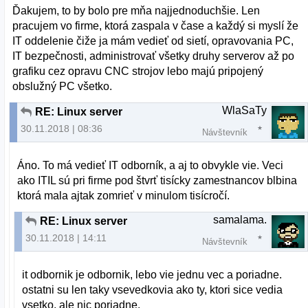
Ďakujem, to by bolo pre mňa najjednoduchšie. Len
pracujem vo firme, ktorá zaspala v čase a každý si myslí že
IT oddelenie čiže ja mám vedieť od sietí, opravovania PC,
IT bezpečnosti, administrovať všetky druhy serverov až po
grafiku cez opravu CNC strojov lebo majú pripojený
obslužný PC všetko.
WlaSaTy
RE: Linux server
30.11.2018 | 08:36
Návštevník
Áno. To má vedieť IT odborník, a aj to obvykle vie. Veci
ako ITIL sú pri firme pod štvrť tisícky zamestnancov blbina
ktorá mala ajtak zomrieť v minulom tisícročí.
samalama.
RE: Linux server
30.11.2018 | 14:11
Návštevník
it odbornik je odbornik, lebo vie jednu vec a poriadne.
ostatni su len taky vsevedkovia ako ty, ktori sice vedia
vsetko, ale nic poriadne.