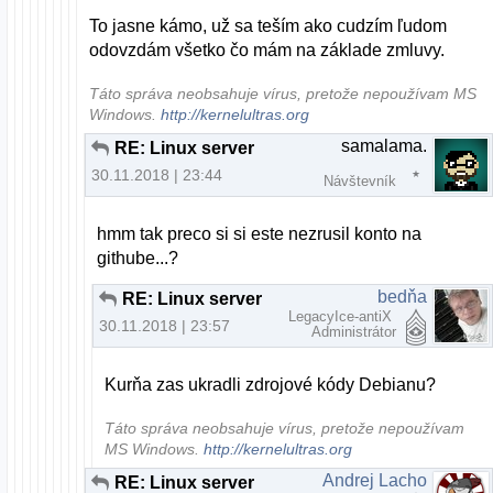
To jasne kámo, už sa teším ako cudzím ľudom
odovzdám všetko čo mám na základe zmluvy.
Táto správa neobsahuje vírus, pretože nepoužívam MS
Windows.
http://kernelultras.org
samalama.
RE: Linux server
30.11.2018 | 23:44
Návštevník
hmm tak preco si si este nezrusil konto na
githube...?
bedňa
RE: Linux server
LegacyIce-antiX
30.11.2018 | 23:57
Administrátor
Kurňa zas ukradli zdrojové kódy Debianu?
Táto správa neobsahuje vírus, pretože nepoužívam
MS Windows.
http://kernelultras.org
Andrej Lacho
RE: Linux server