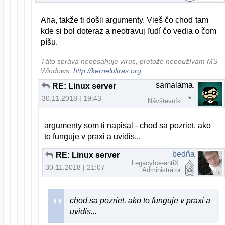
Aha, takže ti došli argumenty. Vieš čo choď tam
kde si bol doteraz a neotravuj ľudí čo vedia o čom
píšu.
Táto správa neobsahuje vírus, pretože nepoužívam MS
Windows.
http://kernelultras.org
samalama.
RE: Linux server
30.11.2018 | 19:43
Návštevník
argumenty som ti napisal - chod sa pozriet, ako
to funguje v praxi a uvidis...
bedňa
RE: Linux server
LegacyIce-antiX
30.11.2018 | 21:07
Administrátor
chod sa pozriet, ako to funguje v praxi a
uvidis...