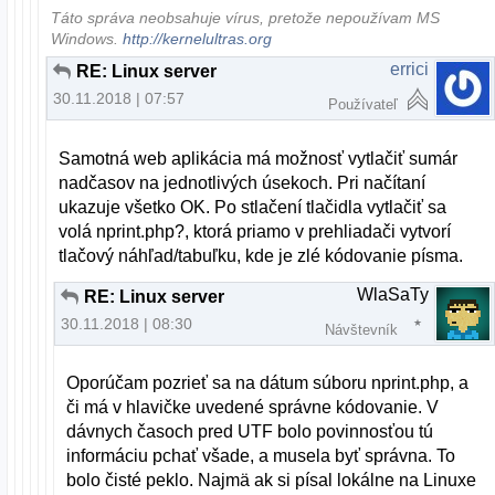
Táto správa neobsahuje vírus, pretože nepoužívam MS
Windows.
http://kernelultras.org
errici
RE: Linux server
30.11.2018 | 07:57
Používateľ
Samotná web aplikácia má možnosť vytlačiť sumár
nadčasov na jednotlivých úsekoch. Pri načítaní
ukazuje všetko OK. Po stlačení tlačidla vytlačiť sa
volá nprint.php?, ktorá priamo v prehliadači vytvorí
tlačový náhľad/tabuľku, kde je zlé kódovanie písma.
WlaSaTy
RE: Linux server
30.11.2018 | 08:30
Návštevník
Oporúčam pozrieť sa na dátum súboru nprint.php, a
či má v hlavičke uvedené správne kódovanie. V
dávnych časoch pred UTF bolo povinnosťou tú
informáciu pchať všade, a musela byť správna. To
bolo čisté peklo. Najmä ak si písal lokálne na Linuxe