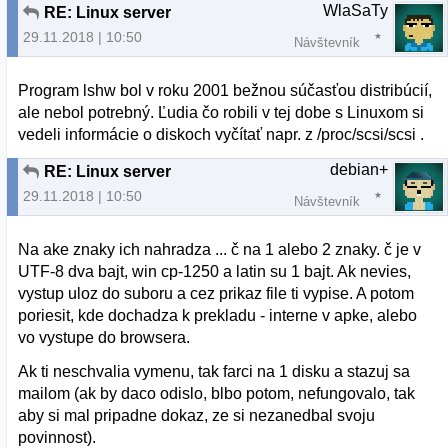
WlaSaTy
RE: Linux server
29.11.2018 | 10:50
Návštevník
Program lshw bol v roku 2001 bežnou súčasťou distribúcií,
ale nebol potrebný. Ľudia čo robili v tej dobe s Linuxom si
vedeli informácie o diskoch vyčítať napr. z /proc/scsi/scsi .
debian+
RE: Linux server
29.11.2018 | 10:50
Návštevník
Na ake znaky ich nahradza ... č na 1 alebo 2 znaky. č je v
UTF-8 dva bajt, win cp-1250 a latin su 1 bajt. Ak nevies,
vystup uloz do suboru a cez prikaz file ti vypise. A potom
poriesit, kde dochadza k prekladu - interne v apke, alebo
vo vystupe do browsera.
Ak ti neschvalia vymenu, tak farci na 1 disku a stazuj sa
mailom (ak by daco odislo, blbo potom, nefungovalo, tak
aby si mal pripadne dokaz, ze si nezanedbal svoju
povinnost).