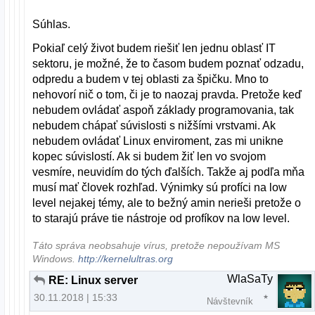
Súhlas.
Pokiaľ celý život budem riešiť len jednu oblasť IT
sektoru, je možné, že to časom budem poznať odzadu,
odpredu a budem v tej oblasti za špičku. Mno to
nehovorí nič o tom, či je to naozaj pravda. Pretože keď
nebudem ovládať aspoň základy programovania, tak
nebudem chápať súvislosti s nižšími vrstvami. Ak
nebudem ovládať Linux enviroment, zas mi unikne
kopec súvislostí. Ak si budem žiť len vo svojom
vesmíre, neuvidím do tých ďalších. Takže aj podľa mňa
musí mať človek rozhľad. Výnimky sú profíci na low
level nejakej témy, ale to bežný amin nerieši pretože o
to starajú práve tie nástroje od profíkov na low level.
Táto správa neobsahuje vírus, pretože nepoužívam MS
Windows.
http://kernelultras.org
WlaSaTy
RE: Linux server
30.11.2018 | 15:33
Návštevník