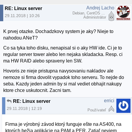
Andrej Lacho
RE: Linux server
Debian, CentOS ...
29.11.2018 | 10:26
Administrátor
K prvej otazke. Dochadzkovy system je aky? Nieje to
nahodou ANeT?
Co sa tyka toho disku, nenapisal si o aky HW ide. Ci je to
regular server tower alebo len nejaka skladacka. Resp. ci
ma HW RAID alebo spraveny len SW.
Hovoris ze nieje pristupna navysovaniu nakladov ale
nemoze si firma dovolit vypadok toho serveru. To nejde do
seba. Kazdy jeden admin by si mal vediet obhajit nakupy
ktore chce uskutocnit. Zacni tam.
errici
RE: Linux server
29.11.2018 | 12:19
Používateľ
Firma je výrobný závod ktorý funguje ešte na AS400, na
ktorých bežia aplikácie na PAM a PER. Zatiaľ neviem