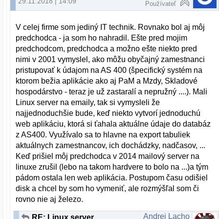
29.11.2018 | 14:09
Používateľ
V celej firme som jediný IT technik. Rovnako bol aj môj
predchodca - ja som ho nahradil. Ešte pred mojim
predchodcom, predchodca a možno ešte niekto pred
nimi v 2001 vymyslel, ako môžu obyčajný zamestnanci
pristupovať k údajom na AS 400 (špecifický systém na
ktorom bežia aplikácie ako aj PaM a Mzdy, Skladové
hospodárstvo - teraz je už zastaralí a nepružný ....). Mali
Linux server na emaily, tak si vymysleli že
najjednoduchšie bude, keď niekto vytvorí jednoduchú
web aplikáciu, ktorá si ťahala aktuálne údaje do databáz
z AS400. Využívalo sa to hlavne na export tabuliek
aktuálnych zamestnancov, ich dochádzky, nadčasov, ...
Keď prišiel môj predchodca v 2014 mailový server na
linuxe zrušil (lebo na takom hardvere to bolo na ...)a tým
pádom ostala len web aplikácia. Postupom času odišiel
disk a chcel by som ho vymeniť, ale rozmýšľal som či
rovno nie aj železo.
Andrej Lacho
RE: Linux server