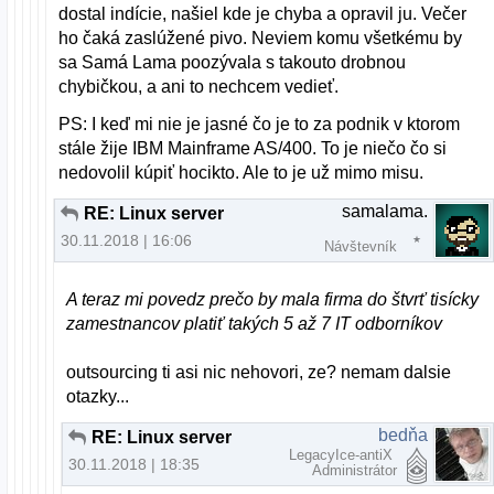
dostal indície, našiel kde je chyba a opravil ju. Večer
ho čaká zaslúžené pivo. Neviem komu všetkému by
sa Samá Lama poozývala s takouto drobnou
chybičkou, a ani to nechcem vedieť.
PS: I keď mi nie je jasné čo je to za podnik v ktorom
stále žije IBM Mainframe AS/400. To je niečo čo si
nedovolil kúpiť hocikto. Ale to je už mimo misu.
samalama.
RE: Linux server
30.11.2018 | 16:06
Návštevník
A teraz mi povedz prečo by mala firma do štvrť tisícky
zamestnancov platiť takých 5 až 7 IT odborníkov
outsourcing ti asi nic nehovori, ze? nemam dalsie
otazky...
bedňa
RE: Linux server
LegacyIce-antiX
30.11.2018 | 18:35
Administrátor