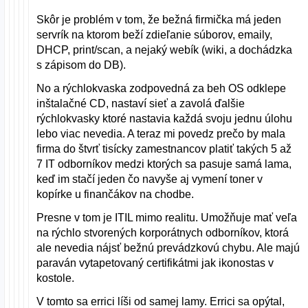
Skôr je problém v tom, že bežná firmička má jeden
servrík na ktorom beží zdieľanie súborov, emaily,
DHCP, print/scan, a nejaký webík (wiki, a dochádzka
s zápisom do DB).
No a rýchlokvaska zodpovedná za beh OS odklepe
inštalačné CD, nastaví sieť a zavolá ďalšie
rýchlokvasky ktoré nastavia každá svoju jednu úlohu
lebo viac nevedia. A teraz mi povedz prečo by mala
firma do štvrť tisícky zamestnancov platiť takých 5 až
7 IT odborníkov medzi ktorých sa pasuje samá lama,
keď im stačí jeden čo navyše aj vymení toner v
kopírke u finančákov na chodbe.
Presne v tom je ITIL mimo realitu. Umožňuje mať veľa
na rýchlo stvorených korporátnych odborníkov, ktorá
ale nevedia nájsť bežnú prevádzkovú chybu. Ale majú
paraván vytapetovaný certifikátmi jak ikonostas v
kostole.
V tomto sa errici líši od samej lamy. Errici sa opýtal,