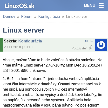
MENU
Domov
Fórum
Konfigurácia
Linux server
Linux server
errici
Sekcia
:
Konfigurácia
29.11.2018 | 10:10
Používateľ
Ahojte, možno Vám to bude znieť celá otázka smiešne. Na
firme máme Linux server 2.4.7-10 #2 Mon Dec 10 23:01:47
EST 2001 i686 unknown.
1. Beží na ňom "intranet" - jednoduchá webová aplikácia
ktorá číta informácie z databázy. Ostatní zamestnanci sa k
nej pripájajú pomocou svojich PC cez internetový
prehliadač a robia rôzne výpisy a dochádzkové tabuľky, tie
sa napĺňajú z personálneho systému. Aplikácia bola
naprogramovaná ešte v roku pána dávno. Po poslednom