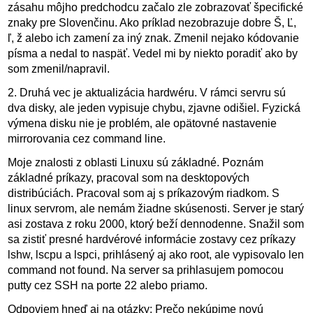
zásahu môjho predchodcu začalo zle zobrazovať špecifické
znaky pre Slovenčinu. Ako príklad nezobrazuje dobre Š, Ľ,
ľ, ž alebo ich zamení za iný znak. Zmenil nejako kódovanie
písma a nedal to naspäť. Vedel mi by niekto poradiť ako by
som zmenil/napravil.
2. Druhá vec je aktualizácia hardwéru. V rámci servru sú
dva disky, ale jeden vypisuje chybu, zjavne odišiel. Fyzická
výmena disku nie je problém, ale opätovné nastavenie
mirrorovania cez command line.
Moje znalosti z oblasti Linuxu sú základné. Poznám
základné príkazy, pracoval som na desktopových
distribúciách. Pracoval som aj s príkazovým riadkom. S
linux servrom, ale nemám žiadne skúsenosti. Server je starý
asi zostava z roku 2000, ktorý beží dennodenne. Snažil som
sa zistiť presné hardvérové informácie zostavy cez príkazy
lshw, lscpu a lspci, prihlásený aj ako root, ale vypisovalo len
command not found. Na server sa prihlasujem pomocou
putty cez SSH na porte 22 alebo priamo.
Odpoviem hneď aj na otázky: Prečo nekúpime novú