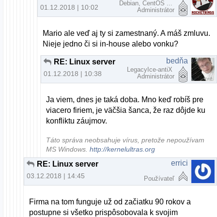
Debian, CentOS ...
01.12.2018 | 10:02
Administrátor
Mario ale veď aj ty si zamestnaný. A máš zmluvu.
Nieje jedno či si in-house alebo vonku?
bedňa
RE: Linux server
LegacyIce-antiX
01.12.2018 | 10:38
Administrátor
Ja viem, dnes je taká doba. Mno keď robíš pre
viacero firiem, je väčšia šanca, že raz dôjde ku
konfliktu záujmov.
Táto správa neobsahuje vírus, pretože nepoužívam
MS Windows.
http://kernelultras.org
errici
RE: Linux server
03.12.2018 | 14:45
Používateľ
Firma na tom funguje už od začiatku 90 rokov a
postupne si všetko prispôsobovala k svojim