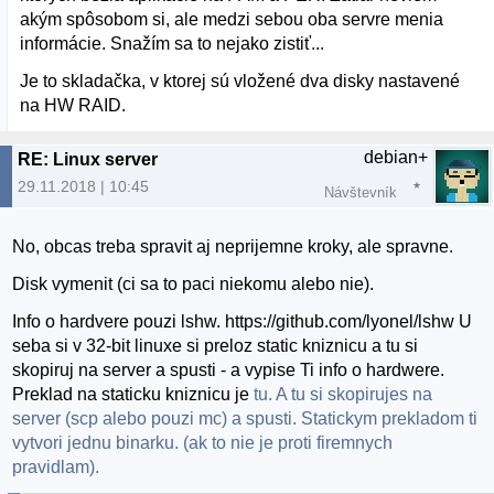
akým spôsobom si, ale medzi sebou oba servre menia
informácie. Snažím sa to nejako zistiť...
Je to skladačka, v ktorej sú vložené dva disky nastavené
na HW RAID.
debian+
RE: Linux server
29.11.2018 | 10:45
Návštevník
No, obcas treba spravit aj neprijemne kroky, ale spravne.
Disk vymenit (ci sa to paci niekomu alebo nie).
Info o hardvere pouzi lshw. https://github.com/lyonel/lshw U
seba si v 32-bit linuxe si preloz static kniznicu a tu si
skopiruj na server a spusti - a vypise Ti info o hardwere.
Preklad na staticku kniznicu je
tu. A tu si skopirujes na
server (scp alebo pouzi mc) a spusti. Statickym prekladom ti
vytvori jednu binarku. (ak to nie je proti firemnych
pravidlam).