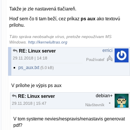
Takže je zle nastavená tlačiareň.
Hoď sem čo ti tam beží, cez príkaz
ps aux
ako textovú
prílohu.
Táto správa neobsahuje vírus, pretože nepoužívam MS
Windows.
http://kernelultras.org
errici
RE: Linux server
29.11.2018 | 14:18
Používateľ
ps_aux.txt
(5.0 kB)
V prílohe je výpis ps aux
debian+
RE: Linux server
29.11.2018 | 15:47
Návštevník
V tom systeme nevies/nespravis/nenastavis generovat
pdf?