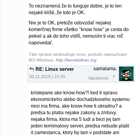
To neznamená že to funguje dobre, je to len
nejaké klišé, že toto je OK.
Nie je to OK, pretože odovzdať nejakej
komerčnej firme všetko "know how" je cesta do
pekiel a ak do toho vidíš, nemusím ti viac nič
napovedať.
Táto správa neobsahuje vírus, pretože nepoužívam
MS Windows.
http://kernelultras.org
samalama.
RE: Linux server
30.11.2018 | 23:39
Návštevník
kristepane ake know-how?! ked ti spravu
ekonomickeho alebo dochadzkoveho systemu
riesi ina firma, ake know-how ti ukradnu? a
predsa tu platia nejake zakony a zmluvy.
nejaka firma, ktora ma 5 ludi a bezi jej tam
jeden terminalovy server, predsa nebude platit
it zamestanca, ktory by tam v podstate ani