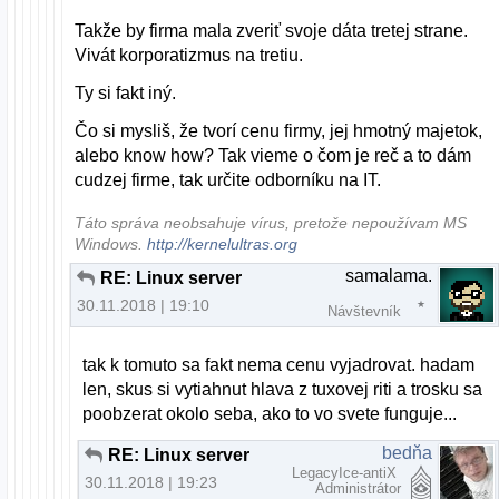
Takže by firma mala zveriť svoje dáta tretej strane.
Vivát korporatizmus na tretiu.
Ty si fakt iný.
Čo si mysliš, že tvorí cenu firmy, jej hmotný majetok,
alebo know how? Tak vieme o čom je reč a to dám
cudzej firme, tak určite odborníku na IT.
Táto správa neobsahuje vírus, pretože nepoužívam MS
Windows.
http://kernelultras.org
samalama.
RE: Linux server
30.11.2018 | 19:10
Návštevník
tak k tomuto sa fakt nema cenu vyjadrovat. hadam
len, skus si vytiahnut hlava z tuxovej riti a trosku sa
poobzerat okolo seba, ako to vo svete funguje...
bedňa
RE: Linux server
LegacyIce-antiX
30.11.2018 | 19:23
Administrátor