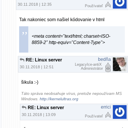
30.11.2018 | 12:35
Používateľ
Tak nakoniec som našiel kódovanie v html
<meta content="text/html; charset=ISO-
8859-2" http-equiv="Content-Type">
bedňa
RE: Linux server
LegacyIce-antiX
30.11.2018 | 12:51
Administrátor
šikula :-)
Táto správa neobsahuje vírus, pretože nepoužívam MS
Windows.
http://kernelultras.org
errici
RE: Linux server
30.11.2018 | 13:09
Používateľ