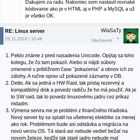
Ďakujem za radu. Nakoniec som nastavil rovnaké
kódovanie ako je v HTML aj v PHP a MySQL a už
je všetko OK.
WlaSaTy
RE: Linux server
29.11.2018 | 10:48
Návštevník
Peklo známe z pred nasadenia Unicode. Opýtaj sa toho
kolegu, že čo tam pokazil. Alebo si nájdi súbory
zmenené v približnom čase "pokazenia" a obnov ich zo
zálohy. A ručne oprav už pokazené záznamy v DB.
Detto. Ak sa jedná o HW Raid, tak pridaj rezervný a
kompatibilný disk a povedz radiču že ho má použiť. Ak je
to SW raid, tak to povedz linuxovému jadru cez príkaz
mdadm.
Výmena servra nie je problém z finančného hľadiska.
Nový server by sa splatil na ušetrenej elektrike za menej
ako rok. Problémom bude asi odstávka a migrácia na
novú verziu OS. Tá stará asi nebude vedieť bežať na
novom železe, keďže tak staré jadro nebude mať