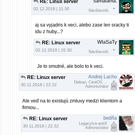
samalama.
RE: Linux server
02.12.2018 | 11:30
Návštevník
aj sa vyjadris k veci, alebo zase len sracky ti
idu z huby...?
WlaSaTy
RE: Linux server
02.12.2018 | 15:30
Návštevník
Je to smutné, ale bolo to k veci.
Andrej Lacho
RE: Linux server
Debian, CentOS ...
30.11.2018 | 22:22
Administrátor
Ale veď na to existujú zmluvy medzi klientom a
firmou...
bedňa
RE: Linux server
LegacyIce-antiX
30.11.2018 | 22:32
Administrátor