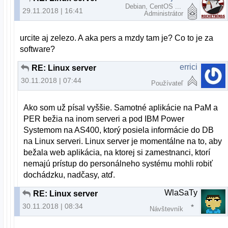
Debian, CentOS ...
29.11.2018 | 16:41
Administrátor
urcite aj zelezo. A aka pers a mzdy tam je? Co to je za
software?
errici
RE: Linux server
30.11.2018 | 07:44
Používateľ
Ako som už písal vyššie. Samotné aplikácie na PaM a
PER bežia na inom serveri a pod IBM Power
Systemom na AS400, ktorý posiela informácie do DB
na Linux serveri. Linux server je momentálne na to, aby
bežala web aplikácia, na ktorej si zamestnanci, ktorí
nemajú prístup do personálneho systému mohli robiť
dochádzku, nadčasy, atď.
WlaSaTy
RE: Linux server
30.11.2018 | 08:34
Návštevník