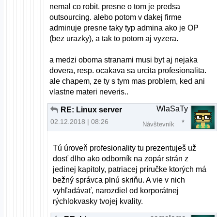
nemal co robit. presne o tom je predsa
outsourcing. alebo potom v dakej firme
adminuje presne taky typ admina ako je OP
(bez urazky), a tak to potom aj vyzera.
a medzi oboma stranami musi byt aj nejaka
dovera, resp. ocakava sa urcita profesionalita.
ale chapem, ze ty s tym mas problem, ked ani
vlastne materi neveris..
WlaSaTy
RE: Linux server
02.12.2018 | 08:26
Návštevník
Tú úroveň profesionality tu prezentuješ už
dosť dlho ako odborník na zopár strán z
jedinej kapitoly, patriacej príručke ktorých má
bežný správca plnú skriňu. A vie v nich
vyhľadávať, narozdiel od korporátnej
rýchlokvasky tvojej kvality.