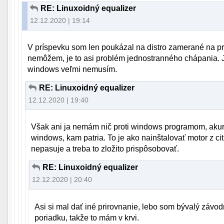
RE: Linuxoidný equalizer
12.12.2020 | 19:14
V príspevku som len poukázal na distro zamerané na p
nemôžem, je to asi problém jednostranného chápania.
windows veľmi nemusím.
RE: Linuxoidný equalizer
12.12.2020 | 19:40
Však ani ja nemám nič proti windows programom, akurát
windows, kam patria. To je ako nainštalovať motor z ci
nepasuje a treba to zložito prispôsobovať.
RE: Linuxoidný equalizer
12.12.2020 | 20:40
Asi si mal dať iné prirovnanie, lebo som bývalý závo
poriadku, takže to mám v krvi.