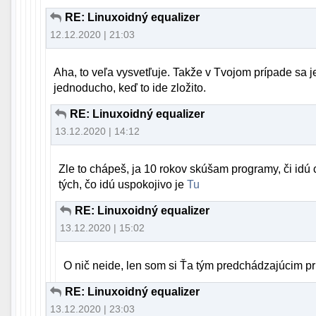
RE: Linuxoidný equalizer
12.12.2020 | 21:03
Aha, to veľa vysvetľuje. Takže v Tvojom prípade sa j
jednoducho, keď to ide zložito.
RE: Linuxoidný equalizer
13.12.2020 | 14:12
Zle to chápeš, ja 10 rokov skúšam programy, či idú
tých, čo idú uspokojivo je
Tu
RE: Linuxoidný equalizer
13.12.2020 | 15:02
O nič neide, len som si Ťa tým predchádzajúcim p
RE: Linuxoidný equalizer
13.12.2020 | 23:03