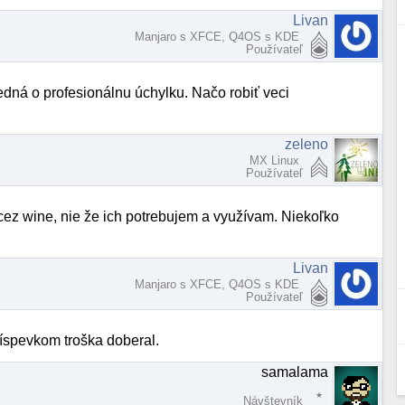
Livan
Manjaro s XFCE, Q4OS s KDE
Používateľ
edná o profesionálnu úchylku. Načo robiť veci
zeleno
MX Linux
Používateľ
 cez wine, nie že ich potrebujem a využívam. Niekoľko
Livan
Manjaro s XFCE, Q4OS s KDE
Používateľ
ríspevkom troška doberal.
samalama
Návštevník