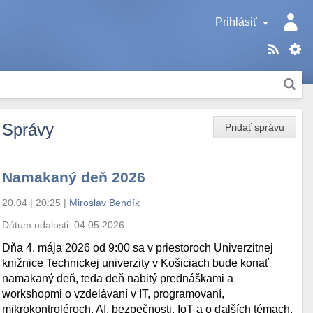
Prihlásiť
Správy
Pridať správu
Namakaný deň 2026
20.04 | 20:25
|
Miroslav Bendík
Dátum udalosti:
04.05.2026
Dňa 4. mája 2026 od 9:00 sa v priestoroch Univerzitnej
knižnice Technickej univerzity v Košiciach bude konať
namakaný deň, teda deň nabitý prednáškami a
workshopmi o vzdelávaní v IT, programovaní,
mikrokontroléroch, AI, bezpečnosti, IoT a o ďalších témach.