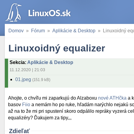
Domov
Fórum
Aplikácie & Desktop
Linuxoidný equ
Linuxoidný equalizer
Sekcia
:
Aplikácie & Desktop
11.12.2020 | 21:03
01.jpeg
(151.9 kB)
Ahojte, o chvíľu mi zaparkujú do Alzaboxu
nové ATHčka
a k
basov
Fiio
a nemám ho po ruke, hľadám narýchlo nejakú sof
až na to že mi pri spustení skoro odpálilo repráky vyzerá c
equalizéry? Ďakujem za tipy,,,
Zdieľať