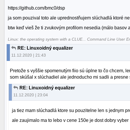
https://github.com/bmc0/dsp
ja som pouzival toto ale uprednostňujem slúchadlá ktoré n
btw keď vieš že ti zvukovým profilom nesedia (málo basov a p
Linux: the operating system with a CLUE... Command Line User E
RE: Linuxoidný equalizer
11.12.2020 | 21:43
Pretože s vyššie spomenutým fiio sú úplne to čo chcem, l
som skúšal x slúchadiel ale jednoducho mi sadli a presne s
RE: Linuxoidný equalizer
11.12.2020 | 23:04
ja tiez mam slúchadlá ktore su pouzitelne len s jednym
ale zaujimalo ma to lebo v cene 150e je dost dobry vyber