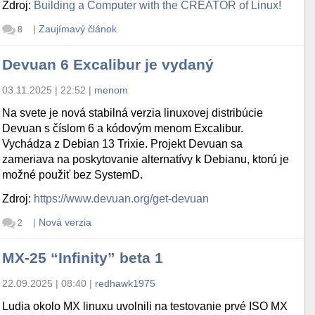
Zdroj:
Building a Computer with the CREATOR of Linux!
|
Zaujímavý článok
8
Devuan 6 Excalibur je vydaný
03.11.2025 | 22:52
|
menom
Na svete je nová stabilná verzia linuxovej distribúcie
Devuan s číslom 6 a kódovým menom Excalibur.
Vychádza z Debian 13 Trixie. Projekt Devuan sa
zameriava na poskytovanie alternatívy k Debianu, ktorú je
možné použiť bez SystemD.
Zdroj:
https://www.devuan.org/get-devuan
|
Nová verzia
2
MX-25 “Infinity” beta 1
22.09.2025 | 08:40
|
redhawk1975
Ludia okolo MX linuxu uvolnili na testovanie prvé ISO MX