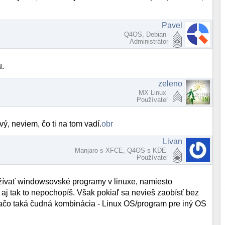
Pavel
Q4OS, Debian
Administrátor
u.
zeleno
MX Linux
Používateľ
ový, neviem, čo ti na tom vadí.
obr
Livan
Manjaro s XFCE, Q4OS s KDE
Používateľ
užívať windowsovské programy v linuxe, namiesto
 aj tak to nepochopíš. Však pokiaľ sa nevieš zaobísť bez
ačo taká čudná kombinácia - Linux OS/program pre iný OS