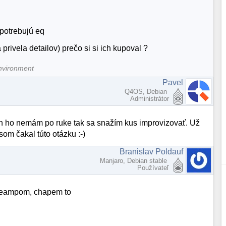
epotrebujú eq
rivela detailov) prečo si si ich kupoval ?
nvironment
Pavel
Q4OS, Debian
Administrátor
en ho nemám po ruke tak sa snažím kus improvizovať. Už
om čakal túto otázku :-)
Branislav Poldauf
Manjaro, Debian stable
Používateľ
 preampom, chapem to