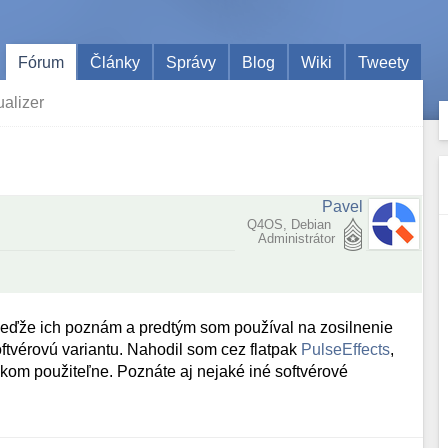
Fórum
Články
Správy
Blog
Wiki
Tweety
alizer
Pavel
Q4OS, Debian
Administrátor
eďže ich poznám a predtým som používal na zosilnenie
tvérovú variantu. Nahodil som cez flatpak
PulseEffects
,
elkom použiteľne. Poznáte aj nejaké iné softvérové