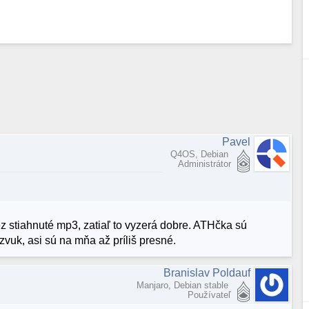
Pavel
Q4OS, Debian
Administrátor
z stiahnuté mp3, zatiaľ to vyzerá dobre. ATHčka sú
zvuk, asi sú na mňa až príliš presné.
Branislav Poldauf
Manjaro, Debian stable
Používateľ