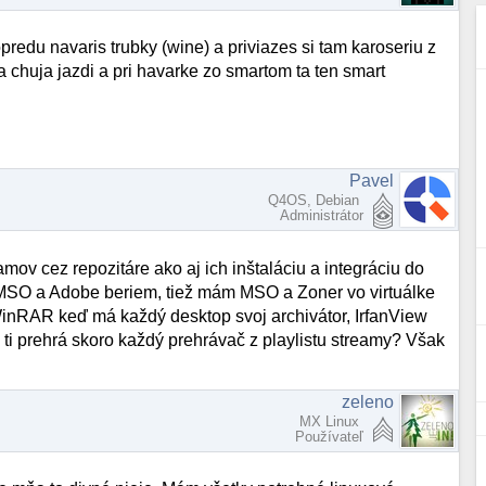
opredu navaris trubky (wine) a priviazes si tam karoseriu z
a chuja jazdi a pri havarke zo smartom ta ten smart
Pavel
Q4OS, Debian
Administrátor
amov cez repozitáre ako aj ich inštaláciu a integráciu do
MSO a Adobe beriem, tiež mám MSO a Zoner vo virtuálke
 WinRAR keď má každý desktop svoj archivátor, IrfanView
ti prehrá skoro každý prehrávač z playlistu streamy? Však
zeleno
MX Linux
Používateľ