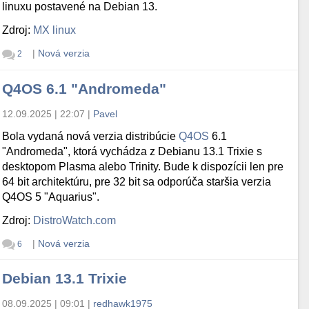
linuxu postavené na Debian 13.
Zdroj:
MX linux
|
Nová verzia
2
Q4OS 6.1 "Andromeda"
12.09.2025 | 22:07
|
Pavel
Bola vydaná nová verzia distribúcie
Q4OS
6.1
"Andromeda", ktorá vychádza z Debianu 13.1 Trixie s
desktopom Plasma alebo Trinity. Bude k dispozícii len pre
64 bit architektúru, pre 32 bit sa odporúča staršia verzia
Q4OS 5 "Aquarius".
Zdroj:
DistroWatch.com
|
Nová verzia
6
Debian 13.1 Trixie
08.09.2025 | 09:01
|
redhawk1975