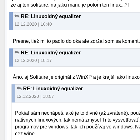
ze aj ten solitaire. na jaku mariu je potom ten linux...?!
RE: Linuxoidný equalizer
12.12.2020 | 16:40
Presne, tiež mi to padlo do oka ale zdržal som sa koment
RE: Linuxoidný equalizer
12.12.2020 | 18:17
Áno, aj Solitaire je originál z WinXP a je krajší, ako linux
RE: Linuxoidný equalizer
12.12.2020 | 18:57
Pokiaľ sám nechápeš, aké je to divné (až zvrátené), po
natívnych linuxových, tak nemá zmysel Ti to vysvetľovať,
programov pre windows, tak ich používaj vo windows. N
cez wine.