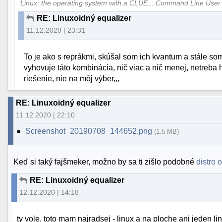
Linux: the operating system with a CLUE... Command Line User
RE: Linuxoidný equalizer
11.12.2020 | 23:31
To je ako s reprákmi, skúšal som ich kvantum a stále som
vyhovuje táto kombinácia, nič viac a nič menej, netreba 
riešenie, nie na môj výber,,,
RE: Linuxoidný equalizer
11.12.2020 | 22:10
Screenshot_20190708_144652.png
(1.5 MB)
Keď si taký fajšmeker, možno by sa ti zišlo podobné
distro
o
RE: Linuxoidný equalizer
12.12.2020 | 14:18
ty vole, toto mam najradsej - linux a na ploche ani jeden 