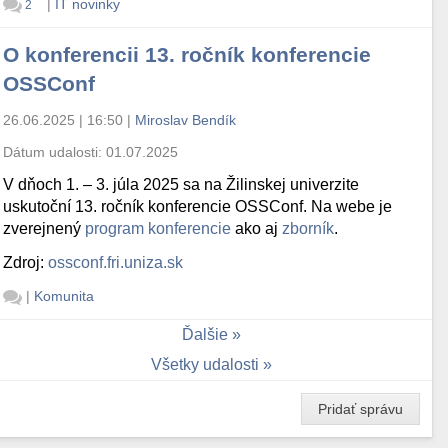
|
IT novinky
2
O konferencii 13. ročník konferencie
OSSConf
26.06.2025 | 16:50
|
Miroslav Bendík
Dátum udalosti:
01.07.2025
V dňoch 1. – 3. júla 2025 sa na Žilinskej univerzite
uskutoční 13. ročník konferencie OSSConf. Na webe je
zverejnený
program konferencie
ako aj
zborník
.
Zdroj:
ossconf.fri.uniza.sk
|
Komunita
Ďalšie
Všetky udalosti
Pridať správu