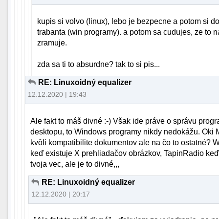
kupis si volvo (linux), lebo je bezpecne a potom si d
trabanta (win programy). a potom sa cudujes, ze to n
zramuje.
zda sa ti to absurdne? tak to si pis...
RE: Linuxoidný equalizer
12.12.2020 | 19:43
Ale fakt to máš divné :-) Však ide práve o správu progr
desktopu, to Windows programy nikdy nedokážu. Oki 
kvôli kompatibilite dokumentov ale na čo to ostatné?
keď existuje X prehliadačov obrázkov, TapinRadio keď 
tvoja vec, ale je to divné,,,
RE: Linuxoidný equalizer
12.12.2020 | 20:17