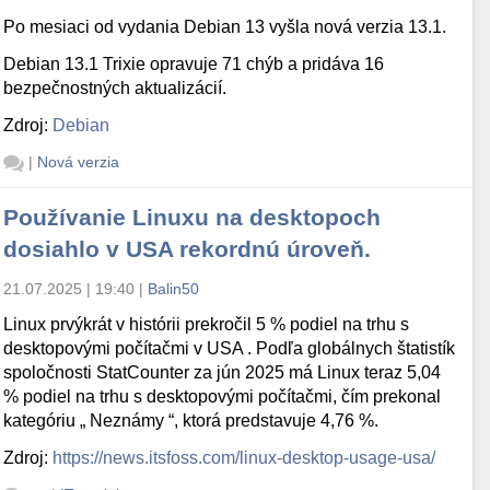
Po mesiaci od vydania Debian 13 vyšla nová verzia 13.1.
Debian 13.1 Trixie opravuje 71 chýb a pridáva 16
bezpečnostných aktualizácií.
Zdroj:
Debian
|
Nová verzia
Používanie Linuxu na desktopoch
dosiahlo v USA rekordnú úroveň.
21.07.2025 | 19:40
|
Balin50
Linux prvýkrát v histórii prekročil 5 % podiel na trhu s
desktopovými počítačmi v USA . Podľa globálnych štatistík
spoločnosti StatCounter za jún 2025 má Linux teraz 5,04
% podiel na trhu s desktopovými počítačmi, čím prekonal
kategóriu „ Neznámy “, ktorá predstavuje 4,76 %.
Zdroj:
https://news.itsfoss.com/linux-desktop-usage-usa/