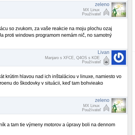
zeleno
MX Linux
Používateľ
rácu so zvukom, za vaše reakcie na moju plochu ozaj
 Ja proti windows programom nemám nič, no samotný
Livan
Manjaro s XFCE, Q4OS s KDE
Používateľ
 krútim hlavou nad ich inštaláciou v linuxe, namiesto vo
troenu do škodovky v situácii, keď tam bohvieako
zeleno
MX Linux
Používateľ
dník a tam tie výmeny motorov a úpravy boli na dennom