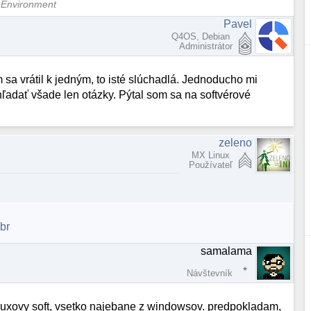
 Environment
Pavel
Q4OS, Debian
Administrátor
 sa vrátil k jedným, to isté slúchadlá. Jednoducho mi
hľadať všade len otázky. Pýtal som sa na softvérové
zeleno
MX Linux
Používateľ
br
samalama
Návštevník
linuxovy soft, vsetko najebane z windowsov. predpokladam,