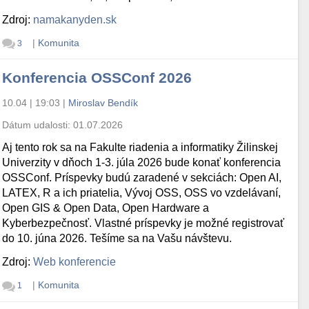
Zdroj:
namakanyden.sk
|
Komunita
3
Konferencia OSSConf 2026
10.04 | 19:03
|
Miroslav Bendík
Dátum udalosti:
01.07.2026
Aj tento rok sa na Fakulte riadenia a informatiky Žilinskej
Univerzity v dňoch 1-3. júla 2026 bude konať konferencia
OSSConf. Príspevky budú zaradené v sekciách: Open AI,
LATEX, R a ich priatelia, Vývoj OSS, OSS vo vzdelávaní,
Open GIS & Open Data, Open Hardware a
Kyberbezpečnosť. Vlastné príspevky je možné registrovať
do 10. júna 2026. Tešíme sa na Vašu návštevu.
Zdroj:
Web konferencie
|
Komunita
1