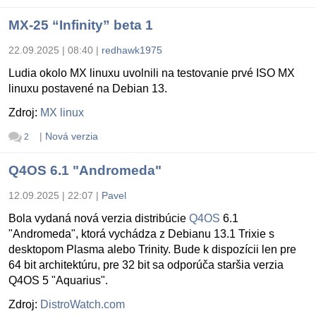
MX-25 “Infinity” beta 1
22.09.2025 | 08:40
|
redhawk1975
Ludia okolo MX linuxu uvolnili na testovanie prvé ISO MX
linuxu postavené na Debian 13.
Zdroj:
MX linux
|
Nová verzia
2
Q4OS 6.1 "Andromeda"
12.09.2025 | 22:07
|
Pavel
Bola vydaná nová verzia distribúcie
Q4OS
6.1
"Andromeda", ktorá vychádza z Debianu 13.1 Trixie s
desktopom Plasma alebo Trinity. Bude k dispozícii len pre
64 bit architektúru, pre 32 bit sa odporúča staršia verzia
Q4OS 5 "Aquarius".
Zdroj:
DistroWatch.com