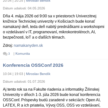
20.04 | 20:25
|
Miroslav Bendík
Dátum udalosti:
04.05.2026
Dňa 4. mája 2026 od 9:00 sa v priestoroch Univerzitnej
knižnice Technickej univerzity v Košiciach bude konať
namakaný deň, teda deň nabitý prednáškami a workshopmi
o vzdelávaní v IT, programovaní, mikrokontroléroch, AI,
bezpečnosti, IoT a o ďalších témach.
Zdroj:
namakanyden.sk
|
Komunita
3
Konferencia OSSConf 2026
10.04 | 19:03
|
Miroslav Bendík
Dátum udalosti:
01.07.2026
Aj tento rok sa na Fakulte riadenia a informatiky Žilinskej
Univerzity v dňoch 1-3. júla 2026 bude konať konferencia
OSSConf. Príspevky budú zaradené v sekciách: Open AI,
LATEX, R a ich priatelia, Vývoj OSS, OSS vo vzdelávaní,