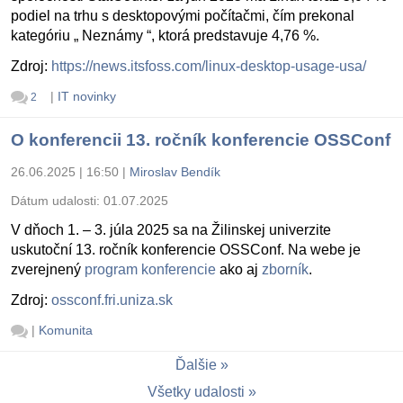
podiel na trhu s desktopovými počítačmi, čím prekonal
kategóriu „ Neznámy “, ktorá predstavuje 4,76 %.
Zdroj:
https://news.itsfoss.com/linux-desktop-usage-usa/
|
IT novinky
2
O konferencii 13. ročník konferencie OSSConf
26.06.2025 | 16:50
|
Miroslav Bendík
Dátum udalosti:
01.07.2025
V dňoch 1. – 3. júla 2025 sa na Žilinskej univerzite
uskutoční 13. ročník konferencie OSSConf. Na webe je
zverejnený
program konferencie
ako aj
zborník
.
Zdroj:
ossconf.fri.uniza.sk
|
Komunita
Ďalšie
Všetky udalosti