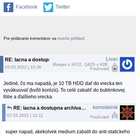
Facebook
Twitter
Pre pridávanie komentárov sa
musíte prihlásiť
.
Livan
RE: lacna a dostupna archivacia
Manjaro s XFCE, Q4OS s KDE
03.03.2022 | 10:26
Používateľ
Jediné, čo ma napadá, je 10 TB HDD dať do vrecka ten
vyvákuovať (kvôli korózii). To celé zabaliť do bublinkovej
fólie a ďalšieho vrecka.
kormidelnik
RE: lacna a dostupna archivacia
07.03.2022 | 10:11
Používateľ
super napad, akekolvek medium zabalit do anti-statickeho