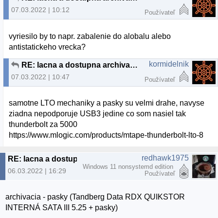
07.03.2022 | 10:12
Používateľ
vyriesilo by to napr. zabalenie do alobalu alebo
antistatickeho vrecka?
kormidelnik
RE: lacna a dostupna archivacia
07.03.2022 | 10:47
Používateľ
samotne LTO mechaniky a pasky su velmi drahe, navyse
ziadna nepodporuje USB3 jedine co som nasiel tak
thunderbolt za 5000
https://www.mlogic.com/products/mtape-thunderbolt-lto-8
redhawk1975
RE: lacna a dostupna archivacia
Windows 11 nonsystemd edition
06.03.2022 | 16:29
Používateľ
archivacia - pasky (Tandberg Data RDX QUIKSTOR
INTERNÁ SATA III 5.25 + pasky)