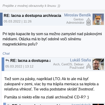
Prejdite z modrej obrazovky k linuxu :))
Miroslav Bendík
RE: lacna a dostupna archivacia
Gentoo
05.03.2022 | 11:26
Administrátor
Pri tejto kapacite by som sa možno zamyslel nad páskovými
médiami. Otázka má to byť odolné voči silnému
magnetickému poľu?
Chat
Lukáš Staňa
RE: lacna a dostupna archivacia
Arch, CentOS, Debian
05.03.2022 | 13:12
Používateľ
Tiež som za pásky, napríklad LTO. Ak to ale má byť
zakopané v zemi, viac by ma trápila meniaca sa teplota a
relatívna vlhkosť. Tie vedia podstatne skrátiť životnosť.
Památa si niekto ešte na zlaté archivačné CD-R? :)