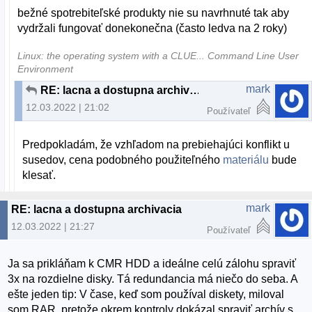
bežné spotrebiteľské produkty nie su navrhnuté tak aby
vydržali fungovať donekonečna (často ledva na 2 roky)
Linux: the operating system with a CLUE... Command Line User
Environment
mark
RE: lacna a dostupna archivacia
12.03.2022 | 21:02
Používateľ
Predpokladám, že vzhľadom na prebiehajúci konflikt u
susedov, cena podobného použiteľného
materiálu
bude
klesať.
mark
RE: lacna a dostupna archivacia
12.03.2022 | 21:27
Používateľ
Ja sa prikláňam k CMR HDD a ideálne celú zálohu spraviť
3x na rozdielne disky. Tá redundancia má niečo do seba. A
ešte jeden tip: V čase, keď som používal diskety, miloval
som RAR, pretože okrem kontroly dokázal spraviť archív s