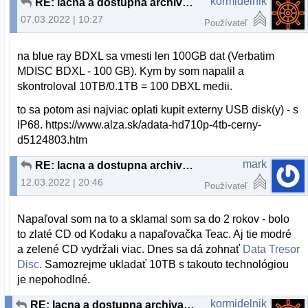
kormidelnik
RE: lacna a dostupna archivacia
07.03.2022 | 10:27
Používateľ
na blue ray BDXL sa vmesti len 100GB dat (Verbatim
MDISC BDXL - 100 GB). Kym by som napalil a
skontroloval 10TB/0.1TB = 100 DBXL medii.
to sa potom asi najviac oplati kupit externy USB disk(y) - s
IP68. https://www.alza.sk/adata-hd710p-4tb-cerny-
d5124803.htm
mark
RE: lacna a dostupna archivacia
12.03.2022 | 20:46
Používateľ
Napaľoval som na to a sklamal som sa do 2 rokov - bolo
to zlaté CD od Kodaku a napaľovačka Teac. Aj tie modré
a zelené CD vydržali viac. Dnes sa dá zohnať
Data Tresor
Disc
. Samozrejme ukladať 10TB s takouto technológiou
je nepohodlné.
kormidelnik
RE: lacna a dostupna archivacia