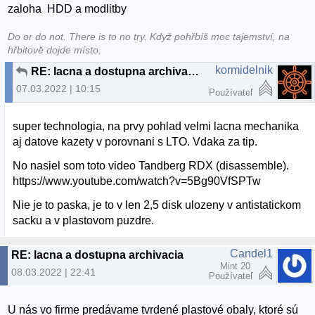
zaloha HDD a modlitby
Do or do not. There is to no try.​ Když pohřbíš moc tajemství, na
hřbitově dojde místo.
kormidelnik
RE: lacna a dostupna archivacia
07.03.2022 | 10:15
Používateľ
super technologia, na prvy pohlad velmi lacna mechanika
aj datove kazety v porovnani s LTO. Vdaka za tip.
No nasiel som toto video Tandberg RDX (disassemble).
https://www.youtube.com/watch?v=5Bg90VfSPTw
Nie je to paska, je to v len 2,5 disk ulozeny v antistatickom
sacku a v plastovom puzdre.
Candel1
RE: lacna a dostupna archivacia
Mint 20
08.03.2022 | 22:41
Používateľ
U nás vo firme predávame tvrdené plastové obaly, ktoré sú