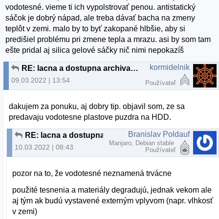
vodotesné. vieme ti ich vypolstrovať penou. antistatický
sáčok je dobrý nápad, ale treba dávať bacha na zmeny
teplôt v zemi. malo by to byť zakopané hlbšie, aby si
predišiel problému pri zmene tepla a mrazu. asi by som tam
ešte pridal aj silica gelové sáčky nič nimi nepokazíš
kormidelnik
RE: lacna a dostupna archivacia
09.03.2022 | 13:54
Používateľ
dakujem za ponuku, aj dobry tip. objavil som, ze sa
predavaju vodotesne plastove puzdra na HDD.
Branislav Poldauf
RE: lacna a dostupna archivacia
Manjaro, Debian stable
10.03.2022 | 08:43
Používateľ
pozor na to, že vodotesné neznamená trvácne
použité tesnenia a materiály degradujú, jednak vekom ale
aj tým ak budú vystavené externým vplyvom (napr. vlhkosť
v zemi)