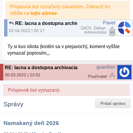
Príspevok bol označený závadným. Zobraziť ho
môžte na
tejto adrese
.
Pavel
RE: lacna a dostupna archivacia
Q4OS, Debian
02.04.2022 | 00:17
Administrátor
Ty si kus idiota (krotím sa v prejavoch), koment vyššie
vymazať poprosím,,,
guardian
RE: lacna a dostupna archivacia
30.03.2022 | 23:52
Používateľ
Príspevok bol vymazaný.
Správy
Pridať správu
Namakaný deň 2026