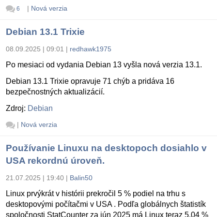
|
Nová verzia
6
Debian 13.1 Trixie
08.09.2025 | 09:01
|
redhawk1975
Po mesiaci od vydania Debian 13 vyšla nová verzia 13.1.
Debian 13.1 Trixie opravuje 71 chýb a pridáva 16
bezpečnostných aktualizácií.
Zdroj:
Debian
|
Nová verzia
Používanie Linuxu na desktopoch dosiahlo v
USA rekordnú úroveň.
21.07.2025 | 19:40
|
Balin50
Linux prvýkrát v histórii prekročil 5 % podiel na trhu s
desktopovými počítačmi v USA . Podľa globálnych štatistík
spoločnosti StatCounter za jún 2025 má Linux teraz 5,04 %