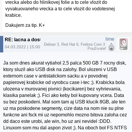
vrecka alebo do hlinikovej folie a to cele vlozit do
vyvakuovaneho vrecka a to cele vlozit do vodotesnej
krabice.
Dakujem za tip. K+
lime
RE: lacna a dostupna archivacia
Debian 3, Red Hat 6, Fedora Core 3
04.03.2022 | 15:00
Používateľ
Ja som dnes akurat vytiahol 2,5 palca 500 GB 7 rocny disk,
ktory sluzil ako USB disk na zalohy. Bol ulozeni v USB
externom case v antistatickom sacku a v povodnej
papierovej krabicke od vyrobcu case i-tec ;). Krabicka bola
ulozena v murovanej pivnici (kocikaren) bez vyhrievania,
klasika panelak ;). Fici ako keby bol kupovany vcera. Data
su bez poskodeni. Mal som tam aj USB klucik 8GB, ale ten
uz ma poskodene segmenty, cize data na nom nie su plne
funkcne ani fsck mi uz nepomohlo mozno bitova zaloha cez
dd daco este urobi, ale win, ho uz ani nevidel :DDD.
Linuxom som mu dal aspon zivot ;). Na oboch bol FS NTFS