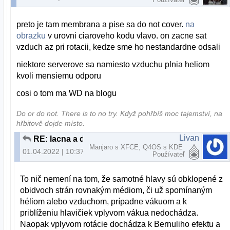
preto je tam membrana a pise sa do not cover.
na
obrazku
v urovni ciaroveho kodu vlavo. on zacne sat
vzduch az pri rotacii, kedze sme ho nestandardne odsali
niektore serverove sa namiesto vzduchu plnia heliom
kvoli mensiemu odporu
cosi o tom ma WD na blogu
Do or do not. There is to no try.​ Když pohřbíš moc tajemství, na
hřbitově dojde místo.
Livan
RE: lacna a dostupna archivacia
Manjaro s XFCE, Q4OS s KDE
01.04.2022 | 10:37
Používateľ
To nič nemení na tom, že samotné hlavy sú obklopené z
obidvoch strán rovnakým médiom, či už spomínaným
héliom alebo vzduchom, prípadne vákuom a k
priblíženiu hlavičiek vplyvom vákua nedochádza.
Naopak vplyvom rotácie dochádza k Bernuliho efektu a