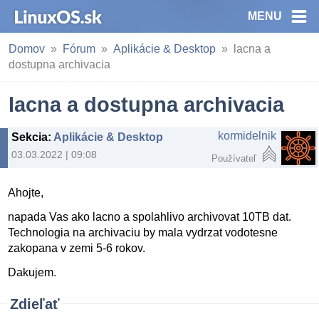
MENU
Domov
Fórum
Aplikácie & Desktop
lacna a
dostupna archivacia
lacna a dostupna archivacia
kormidelnik
Sekcia
:
Aplikácie & Desktop
03.03.2022 | 09:08
Používateľ
Ahojte,
napada Vas ako lacno a spolahlivo archivovat 10TB dat.
Technologia na archivaciu by mala vydrzat vodotesne
zakopana v zemi 5-6 rokov.
Dakujem.
Zdieľať