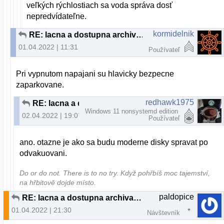
veľkých rýchlostiach sa voda správa dosť
nepredvídateľne.
kormidelnik
RE: lacna a dostupna archivacia
01.04.2022 | 11:31
Používateľ
Pri vypnutom napajani su hlavicky bezpecne
zaparkovane.
redhawk1975
RE: lacna a dostupna archivacia
Windows 11 nonsystemd edition
02.04.2022 | 19:07
Používateľ
ano. otazne je ako sa budu moderne disky spravat po
odvakuovani.
Do or do not. There is to no try.​ Když pohřbíš moc tajemství,
na hřbitově dojde místo.
paldopice
RE: lacna a dostupna archivacia
01.04.2022 | 21:30
Návštevník