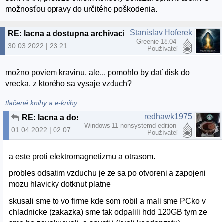
možnosťou opravy do určitého poškodenia.
Stanislav Hoferek
RE: lacna a dostupna archivacia
Greenie 18.04
30.03.2022 | 23:21
Používateľ
možno poviem kravinu, ale... pomohlo by dať disk do
vrecka, z ktorého sa vysaje vzduch?
tlačené knihy a e-knihy
redhawk1975
RE: lacna a dostupna archivacia
Windows 11 nonsystemd edition
01.04.2022 | 02:07
Používateľ
a este proti elektromagnetizmu a otrasom.
probles odsatim vzduchu je ze sa po otvoreni a zapojeni
mozu hlavicky dotknut platne
skusali sme to vo firme kde som robil a mali sme PCko v
chladnicke (zakazka) sme tak odpalili hdd 120GB tym ze