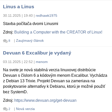
Linus a Linus
30.11.2025 | 19:40
|
redhawk1975
Stavba počítača dvomi Linusmi
Zdroj:
Building a Computer with the CREATOR of Linux!
|
Zaujímavý článok
8
Devuan 6 Excalibur je vydaný
03.11.2025 | 22:52
|
menom
Na svete je nová stabilná verzia linuxovej distribúcie
Devuan s číslom 6 a kódovým menom Excalibur. Vychádza
z Debian 13 Trixie. Projekt Devuan sa zameriava na
poskytovanie alternatívy k Debianu, ktorú je možné použiť
bez SystemD.
Zdroj:
https://www.devuan.org/get-devuan
|
Nová verzia
2