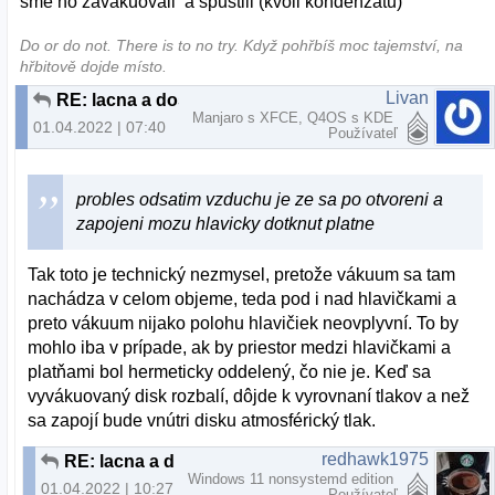
sme ho zavakuovali a spustili (kvoli kondenzatu)
Do or do not. There is to no try.​ Když pohřbíš moc tajemství, na
hřbitově dojde místo.
Livan
RE: lacna a dostupna archivacia
Manjaro s XFCE, Q4OS s KDE
01.04.2022 | 07:40
Používateľ
probles odsatim vzduchu je ze sa po otvoreni a
zapojeni mozu hlavicky dotknut platne
Tak toto je technický nezmysel, pretože vákuum sa tam
nachádza v celom objeme, teda pod i nad hlavičkami a
preto vákuum nijako polohu hlavičiek neovplyvní. To by
mohlo iba v prípade, ak by priestor medzi hlavičkami a
platňami bol hermeticky oddelený, čo nie je. Keď sa
vyvákuovaný disk rozbalí, dôjde k vyrovnaní tlakov a než
sa zapojí bude vnútri disku atmosférický tlak.
redhawk1975
RE: lacna a dostupna archivacia
Windows 11 nonsystemd edition
01.04.2022 | 10:27
Používateľ