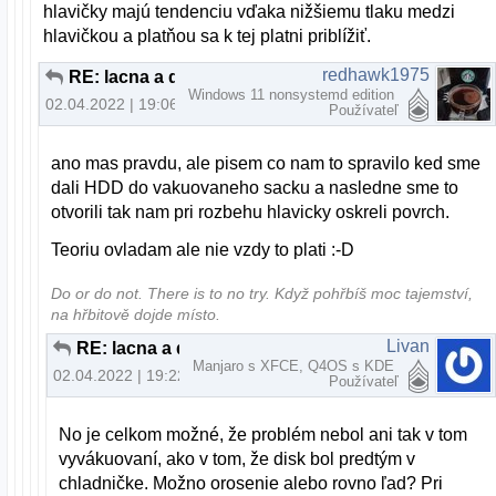
hlavičky majú tendenciu vďaka nižšiemu tlaku medzi
hlavičkou a platňou sa k tej platni priblížiť.
redhawk1975
RE: lacna a dostupna archivacia
Windows 11 nonsystemd edition
02.04.2022 | 19:06
Používateľ
ano mas pravdu, ale pisem co nam to spravilo ked sme
dali HDD do vakuovaneho sacku a nasledne sme to
otvorili tak nam pri rozbehu hlavicky oskreli povrch.
Teoriu ovladam ale nie vzdy to plati :-D
Do or do not. There is to no try.​ Když pohřbíš moc tajemství,
na hřbitově dojde místo.
Livan
RE: lacna a dostupna archivacia
Manjaro s XFCE, Q4OS s KDE
02.04.2022 | 19:22
Používateľ
No je celkom možné, že problém nebol ani tak v tom
vyvákuovaní, ako v tom, že disk bol predtým v
chladničke. Možno orosenie alebo rovno ľad? Pri