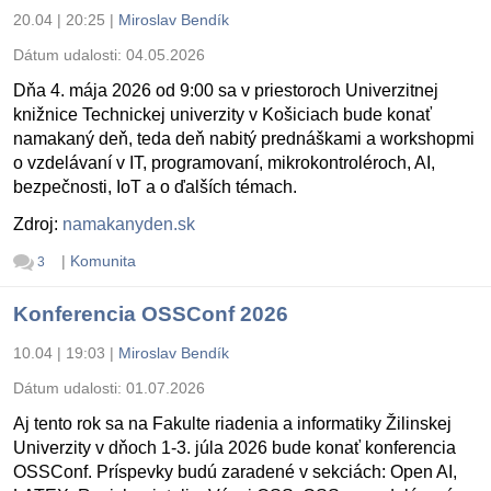
20.04 | 20:25
|
Miroslav Bendík
Dátum udalosti:
04.05.2026
Dňa 4. mája 2026 od 9:00 sa v priestoroch Univerzitnej
knižnice Technickej univerzity v Košiciach bude konať
namakaný deň, teda deň nabitý prednáškami a workshopmi
o vzdelávaní v IT, programovaní, mikrokontroléroch, AI,
bezpečnosti, IoT a o ďalších témach.
Zdroj:
namakanyden.sk
|
Komunita
3
Konferencia OSSConf 2026
10.04 | 19:03
|
Miroslav Bendík
Dátum udalosti:
01.07.2026
Aj tento rok sa na Fakulte riadenia a informatiky Žilinskej
Univerzity v dňoch 1-3. júla 2026 bude konať konferencia
OSSConf. Príspevky budú zaradené v sekciách: Open AI,