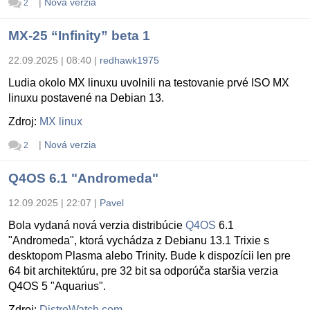
|
Nová verzia
2
MX-25 “Infinity” beta 1
22.09.2025 | 08:40
|
redhawk1975
Ludia okolo MX linuxu uvolnili na testovanie prvé ISO MX
linuxu postavené na Debian 13.
Zdroj:
MX linux
|
Nová verzia
2
Q4OS 6.1 "Andromeda"
12.09.2025 | 22:07
|
Pavel
Bola vydaná nová verzia distribúcie
Q4OS
6.1
"Andromeda", ktorá vychádza z Debianu 13.1 Trixie s
desktopom Plasma alebo Trinity. Bude k dispozícii len pre
64 bit architektúru, pre 32 bit sa odporúča staršia verzia
Q4OS 5 "Aquarius".
Zdroj:
DistroWatch.com