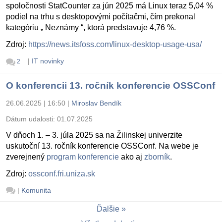
spoločnosti StatCounter za jún 2025 má Linux teraz 5,04 %
podiel na trhu s desktopovými počítačmi, čím prekonal
kategóriu „ Neznámy “, ktorá predstavuje 4,76 %.
Zdroj:
https://news.itsfoss.com/linux-desktop-usage-usa/
|
IT novinky
2
O konferencii 13. ročník konferencie OSSConf
26.06.2025 | 16:50
|
Miroslav Bendík
Dátum udalosti:
01.07.2025
V dňoch 1. – 3. júla 2025 sa na Žilinskej univerzite
uskutoční 13. ročník konferencie OSSConf. Na webe je
zverejnený
program konferencie
ako aj
zborník
.
Zdroj:
ossconf.fri.uniza.sk
|
Komunita
Ďalšie