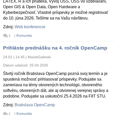
LATEX, R a ich priatelia, Vývoj OSS, OSS vo vzdelávaní,
Open GIS & Open Data, Open Hardware a
Kyberbezpečnosť. Vlastné príspevky je možné registrovať
do 10. júna 2026. Tešíme sa na Vašu návštevu.
Zdroj:
Web konferencie
|
Komunita
1
Prihláste prednášku na 4. ročník OpenCamp
24.01 | 14:45
|
MarekGalinski
Dátum udalosti:
25.04.2026
Štvrtý ročník Bratislava OpenCamp pozná svoj termín a je
spustená možnosť prihlasovať príspevky. Podujatie sa
zameriava na témy otvorených technológii, otvoreného
softvéru, otvorených dát, ale aj otvorenej verejnej správy a
podobne. Podujatie sa uskutoční 25.4.2026 na FIIT STU.
Zdroj:
Bratislava OpenCamp
|
Komunita
1