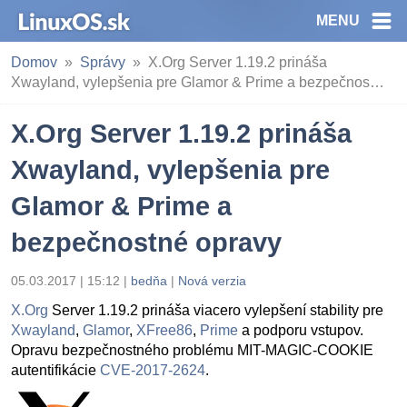
MENU
Domov
Správy
X.Org Server 1.19.2 prináša
Xwayland, vylepšenia pre Glamor & Prime a bezpečnos…
X.Org Server 1.19.2 prináša
Xwayland, vylepšenia pre
Glamor & Prime a
bezpečnostné opravy
05.03.2017 | 15:12
|
bedňa
|
Nová verzia
X.Org
Server 1.19.2 prináša viacero vylepšení stability pre
Xwayland
,
Glamor
,
XFree86
,
Prime
a podporu vstupov.
Opravu bezpečnostného problému MIT-MAGIC-COOKIE
autentifikácie
CVE-2017-2624
.