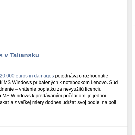
s v Taliansku
 20,000 euros in damages
pojednáva o rozhodnutie
ncií MS Windows pribalených k notebookom Lenovo. Súd
nenie – vrátenie poplatku za nevyužitú licenciu
ali MS Windows k predávaným počítačom, je jednou
ískať a z veľkej miery dodnes udržať svoj podiel na poli