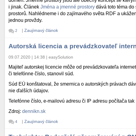
domén. Jmenné prostory jsou ale obecný koncept se který
i jinak. Článek
Jména a jmenné prostory
dává toto téma do 
prostorů. Nahlédneme i do zajímavého světa RDF a ukážeme 
jednou provždy.
|
Zaujímavý článok
2
Autorská licencia a prevádzkovateľ inter
09.07.2020 | 14:38
|
easySolution
Majiteľ autorskej licencie môže od prevádzkovateľa interne
či telefónne číslo, stanovil súd.
Súd EÚ konštatoval, že smernica o autorských právach dáva 
nie ďalších údajov.
Telefónne číslo, e-mailovú adresu či IP adresu počítača tak
Zdroj:
dennikn.sk
|
Zaujímavý článok
4