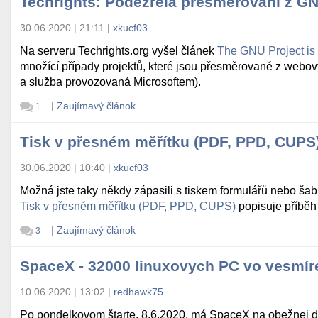
Techrights: Podezřelá přesměrování z G
30.06.2020 | 21:11
|
xkucf03
Na serveru Techrights.org vyšel článek
The GNU Project is 
množící případy projektů, které jsou přesměrované z webov
a služba provozovaná Microsoftem).
|
Zaujímavý článok
1
Tisk v přesném měřítku (PDF, PPD, CUPS
30.06.2020 | 10:40
|
xkucf03
Možná jste taky někdy zápasili s tiskem formulářů nebo šabl
Tisk v přesném měřítku (PDF, PPD, CUPS)
popisuje příběh
|
Zaujímavý článok
3
SpaceX - 32000 linuxovych PC vo vesmíre
10.06.2020 | 13:02
|
redhawk75
Po pondelkovom štarte, 8.6.2020, má SpaceX na obežnej dr