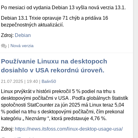
Po mesiaci od vydania Debian 13 vyšla nová verzia 13.1.
Debian 13.1 Trixie opravuje 71 chýb a pridáva 16
bezpečnostných aktualizácií.
Zdroj:
Debian
|
Nová verzia
Používanie Linuxu na desktopoch
dosiahlo v USA rekordnú úroveň.
21.07.2025 | 19:40
|
Balin50
Linux prvýkrát v histórii prekročil 5 % podiel na trhu s
desktopovými počítačmi v USA . Podľa globálnych štatistík
spoločnosti StatCounter za jún 2025 má Linux teraz 5,04
% podiel na trhu s desktopovými počítačmi, čím prekonal
kategóriu „ Neznámy “, ktorá predstavuje 4,76 %.
Zdroj:
https://news.itsfoss.com/linux-desktop-usage-usa/