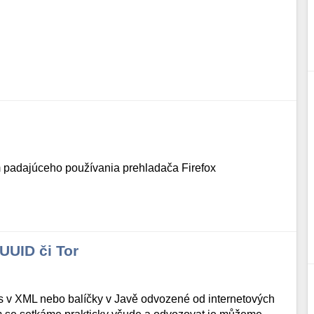
m padajúceho používania prehladača Firefox
UUID či Tor
lns v XML nebo balíčky v Javě odvozené od internetových