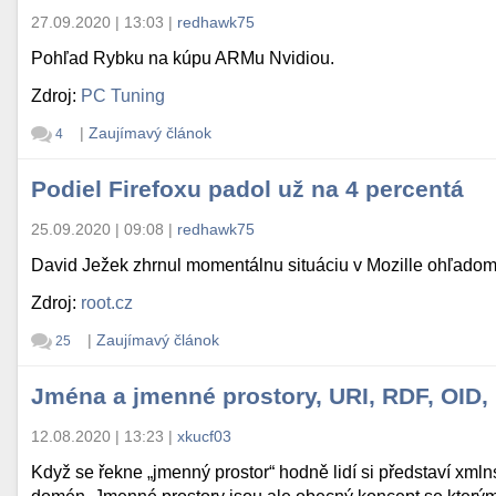
27.09.2020 | 13:03
|
redhawk75
Pohľad Rybku na kúpu ARMu Nvidiou.
Zdroj:
PC Tuning
|
Zaujímavý článok
4
Podiel Firefoxu padol už na 4 percentá
25.09.2020 | 09:08
|
redhawk75
David Ježek zhrnul momentálnu situáciu v Mozille ohľado
Zdroj:
root.cz
|
Zaujímavý článok
25
Jména a jmenné prostory, URI, RDF, OID, 
12.08.2020 | 13:23
|
xkucf03
Když se řekne „jmenný prostor“ hodně lidí si představí xm