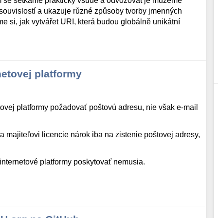
m se setkáme prakticky všude a odvozovat je můžeme
souvislostí a ukazuje různé způsoby tvorby jmenných
si, jak vytvářet URI, která budou globálně unikátní
netovej platformy
tovej platformy požadovať poštovú adresu, nie však e-mail
majiteľovi licencie nárok iba na zistenie poštovej adresy,
 internetové platformy poskytovať nemusia.