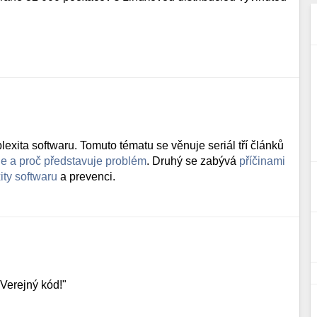
xita softwaru. Tomuto tématu se věnuje seriál tří článků
je a proč představuje problém
. Druhý se zabývá
příčinami
ty softwaru
a prevenci.
Verejný kód!"