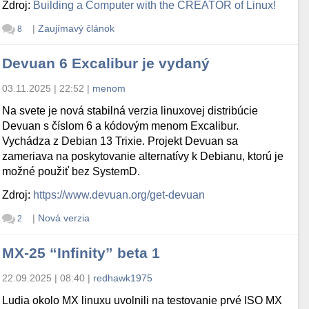
Zdroj:
Building a Computer with the CREATOR of Linux!
|
Zaujímavý článok
8
Devuan 6 Excalibur je vydaný
03.11.2025 | 22:52
|
menom
Na svete je nová stabilná verzia linuxovej distribúcie
Devuan s číslom 6 a kódovým menom Excalibur.
Vychádza z Debian 13 Trixie. Projekt Devuan sa
zameriava na poskytovanie alternatívy k Debianu, ktorú je
možné použiť bez SystemD.
Zdroj:
https://www.devuan.org/get-devuan
|
Nová verzia
2
MX-25 “Infinity” beta 1
22.09.2025 | 08:40
|
redhawk1975
Ludia okolo MX linuxu uvolnili na testovanie prvé ISO MX