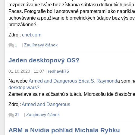
rozpoznávanie tváre bez získania súhlasu dotknutých osôb. 
Faces. Fotografie boli anotované parametrami ako napríklad 
uchovávanie a používanie biometrických údajov bez výslovné
protizákonné.
Zdroj:
cnet.com
|
Zaujímavý článok
1
Jeden desktopový OS?
01.10.2020 | 11:07
|
redhawk75
Na webe
Armed and Dangerous
Erica S. Raymond
a som n
desktop wars?
Zameriava sa na súčastnú situáciu Microsoftu ide čiastočne
Zdroj:
Armed and Dangerous
|
Zaujímavý článok
31
ARM a Nvidia pohľad Michala Rybku