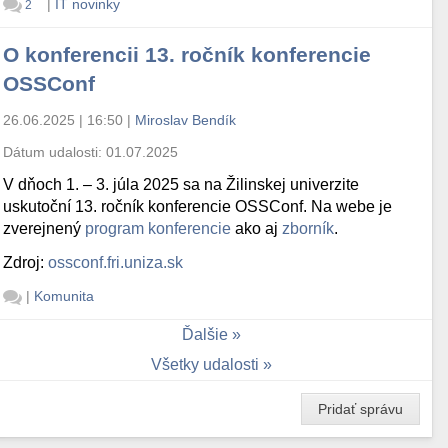
|
IT novinky
2
O konferencii 13. ročník konferencie
OSSConf
26.06.2025 | 16:50
|
Miroslav Bendík
Dátum udalosti:
01.07.2025
V dňoch 1. – 3. júla 2025 sa na Žilinskej univerzite
uskutoční 13. ročník konferencie OSSConf. Na webe je
zverejnený
program konferencie
ako aj
zborník
.
Zdroj:
ossconf.fri.uniza.sk
|
Komunita
Ďalšie
Všetky udalosti
Pridať správu