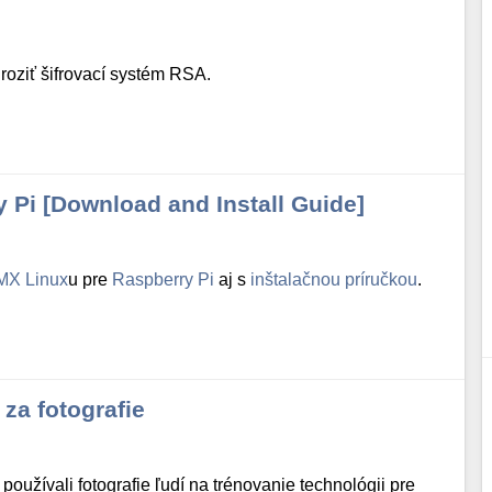
roziť šifrovací systém RSA.
 Pi [Download and Install Guide]
MX Linux
u pre
Raspberry Pi
aj s
inštalačnou príručkou
.
 za fotografie
oužívali fotografie ľudí na trénovanie technológii pre