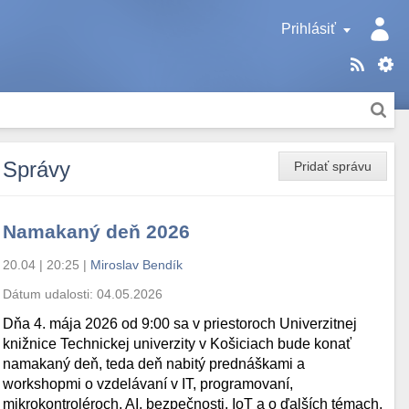
Prihlásiť
Správy
Pridať správu
Namakaný deň 2026
20.04 | 20:25
|
Miroslav Bendík
Dátum udalosti:
04.05.2026
Dňa 4. mája 2026 od 9:00 sa v priestoroch Univerzitnej
knižnice Technickej univerzity v Košiciach bude konať
namakaný deň, teda deň nabitý prednáškami a
workshopmi o vzdelávaní v IT, programovaní,
mikrokontroléroch, AI, bezpečnosti, IoT a o ďalších témach.