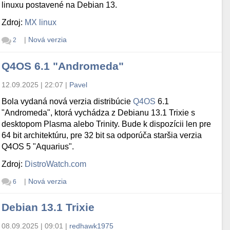
linuxu postavené na Debian 13.
Zdroj:
MX linux
|
Nová verzia
2
Q4OS 6.1 "Andromeda"
12.09.2025 | 22:07
|
Pavel
Bola vydaná nová verzia distribúcie
Q4OS
6.1
"Andromeda", ktorá vychádza z Debianu 13.1 Trixie s
desktopom Plasma alebo Trinity. Bude k dispozícii len pre
64 bit architektúru, pre 32 bit sa odporúča staršia verzia
Q4OS 5 "Aquarius".
Zdroj:
DistroWatch.com
|
Nová verzia
6
Debian 13.1 Trixie
08.09.2025 | 09:01
|
redhawk1975