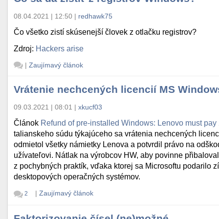
08.04.2021 | 12:50
|
redhawk75
Čo všetko zistí skúsenejší človek z otlačku registrov?
Zdroj:
Hackers arise
|
Zaujímavý článok
Vrátenie nechcených licencií MS Window
09.03.2021 | 08:01
|
xkucf03
Článok
Refund of pre-installed Windows: Lenovo must pay
talianskeho súdu týkajúceho sa vrátenia nechcených lice
odmietol všetky námietky Lenova a potvrdil právo na odškod
užívateľovi. Nátlak na výrobcov HW, aby povinne přibalov
z pochybných praktík, vďaka ktorej sa Microsoftu podarilo z
desktopových operačných systémov.
|
Zaujímavý článok
2
Faktorizovanie čísel (ne)možné