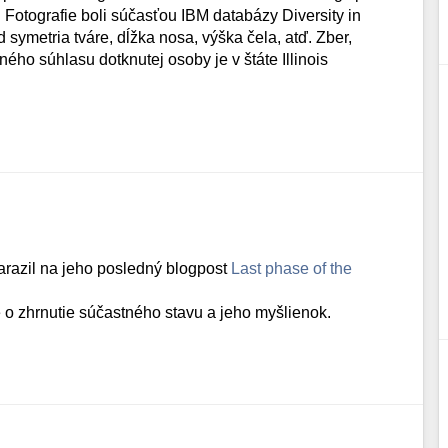
Fotografie boli súčasťou IBM databázy Diversity in
symetria tváre, dĺžka nosa, výška čela, atď. Zber,
ho súhlasu dotknutej osoby je v štáte Illinois
arazil na jeho posledný blogpost
Last phase of the
 o zhrnutie súčastného stavu a jeho myšlienok.