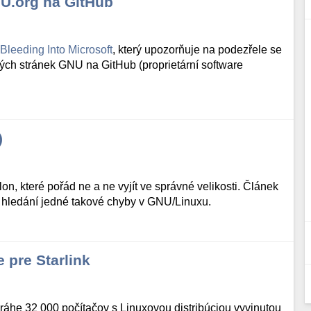
NU.org na GitHub
Bleeding Into Microsoft
, který upozorňuje na podezřele se
ých stránek GNU na GitHub (proprietární software
)
on, které pořád ne a ne vyjít ve správné velikosti. Článek
 hledání jedné takové chyby v GNU/Linuxu.
 pre Starlink
áhe 32 000 počítačov s Linuxovou distribúciou vyvinutou