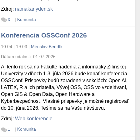
Zdroj:
namakanyden.sk
|
Komunita
3
Konferencia OSSConf 2026
10.04 | 19:03
|
Miroslav Bendík
Dátum udalosti:
01.07.2026
Aj tento rok sa na Fakulte riadenia a informatiky Žilinskej
Univerzity v dňoch 1-3. júla 2026 bude konať konferencia
OSSConf. Príspevky budú zaradené v sekciách: Open AI,
LATEX, R a ich priatelia, Vývoj OSS, OSS vo vzdelávaní,
Open GIS & Open Data, Open Hardware a
Kyberbezpečnosť. Vlastné príspevky je možné registrovať
do 10. júna 2026. Tešíme sa na Vašu návštevu.
Zdroj:
Web konferencie
|
Komunita
1