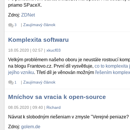
priamo SPaceX.
Zdroj:
ZDNet
|
Zaujímavý článok
3
Komplexita softwaru
18.05.2020 | 02:57
|
xkucf03
Velkým problémem našeho oboru je neustále rostoucí komple
na blogu Frantovo.cz. První díl vysvětluje,
co to komplexita 
jejího vzniku
. Třetí díl je věnován možným
řešením komplexi
|
Zaujímavý článok
1
Mníchov sa vracia k open-source
08.05.2020 | 09:40
|
Richard
Návrat k slobodným riešeniam v zmysle "Verejné peniaze? 
Zdroj:
golem.de