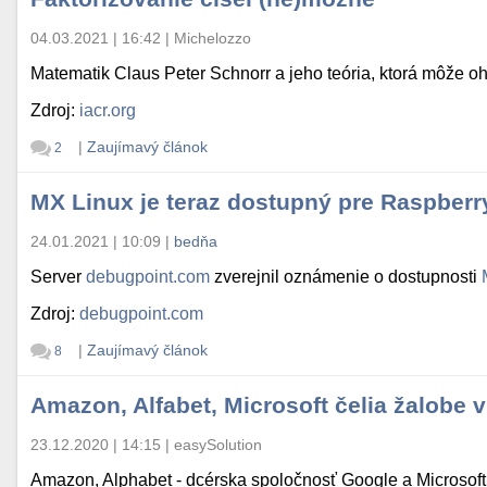
04.03.2021 | 16:42
|
Michelozzo
Matematik Claus Peter Schnorr a jeho teória, ktorá môže oh
Zdroj:
iacr.org
|
Zaujímavý článok
2
MX Linux je teraz dostupný pre Raspberry
24.01.2021 | 10:09
|
bedňa
Server
debugpoint.com
zverejnil oznámenie o dostupnosti
Zdroj:
debugpoint.com
|
Zaujímavý článok
8
Amazon, Alfabet, Microsoft čelia žalobe v
23.12.2020 | 14:15
|
easySolution
Amazon, Alphabet - dcérska spoločnosť Google a Microsoft p