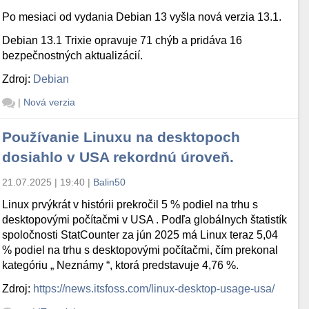
Po mesiaci od vydania Debian 13 vyšla nová verzia 13.1.
Debian 13.1 Trixie opravuje 71 chýb a pridáva 16
bezpečnostných aktualizácií.
Zdroj:
Debian
|
Nová verzia
Používanie Linuxu na desktopoch
dosiahlo v USA rekordnú úroveň.
21.07.2025 | 19:40
|
Balin50
Linux prvýkrát v histórii prekročil 5 % podiel na trhu s
desktopovými počítačmi v USA . Podľa globálnych štatistík
spoločnosti StatCounter za jún 2025 má Linux teraz 5,04
% podiel na trhu s desktopovými počítačmi, čím prekonal
kategóriu „ Neznámy “, ktorá predstavuje 4,76 %.
Zdroj:
https://news.itsfoss.com/linux-desktop-usage-usa/