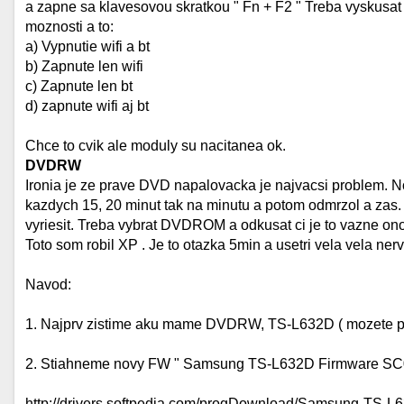
a zapne sa klavesovou skratkou " Fn + F2 " Treba vyskusat ke
moznosti a to:
a) Vypnutie wifi a bt
b) Zapnute len wifi
c) Zapnute len bt
d) zapnute wifi aj bt
Chce to cvik ale moduly su nacitanea ok.
DVDRW
Ironia je ze prave DVD napalovacka je najvacsi problem. No
kazdych 15, 20 minut tak na minutu a potom odmrzol a zas
vyriesit. Treba vybrat DVDROM a odkusat ci je to vazne ono 
Toto som robil XP . Je to otazka 5min a usetri vela vela nerv
Navod:
1. Najprv zistime aku mame DVDRW, TS-L632D ( mozete po
2. Stiahneme novy FW " Samsung TS-L632D Firmware SC
http://drivers.softpedia.com/progDownload/Samsung-TS-