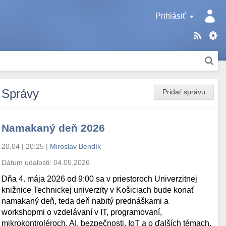
Prihlásiť
Správy
Pridať správu
Namakaný deň 2026
20.04 | 20:25
|
Miroslav Bendík
Dátum udalosti:
04.05.2026
Dňa 4. mája 2026 od 9:00 sa v priestoroch Univerzitnej
knižnice Technickej univerzity v Košiciach bude konať
namakaný deň, teda deň nabitý prednáškami a
workshopmi o vzdelávaní v IT, programovaní,
mikrokontroléroch, AI, bezpečnosti, IoT a o ďalších témach.