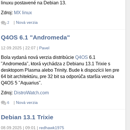
linuxu postavené na Debian 13.
Zdroj:
MX linux
|
Nová verzia
2
Q4OS 6.1 "Andromeda"
12.09.2025 | 22:07
|
Pavel
Bola vydaná nová verzia distribúcie
Q4OS
6.1
"Andromeda", ktorá vychádza z Debianu 13.1 Trixie s
desktopom Plasma alebo Trinity. Bude k dispozícii len pre
64 bit architektúru, pre 32 bit sa odporúča staršia verzia
Q4OS 5 "Aquarius".
Zdroj:
DistroWatch.com
|
Nová verzia
6
Debian 13.1 Trixie
08.09.2025 | 09:01
|
redhawk1975