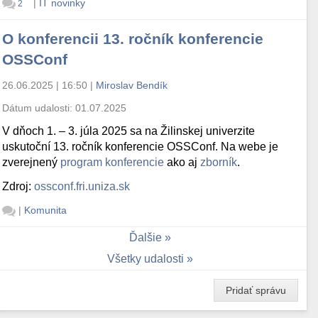
|
IT novinky
2
O konferencii 13. ročník konferencie
OSSConf
26.06.2025 | 16:50
|
Miroslav Bendík
Dátum udalosti:
01.07.2025
V dňoch 1. – 3. júla 2025 sa na Žilinskej univerzite
uskutoční 13. ročník konferencie OSSConf. Na webe je
zverejnený
program konferencie
ako aj
zborník
.
Zdroj:
ossconf.fri.uniza.sk
|
Komunita
Ďalšie
Všetky udalosti
Pridať správu