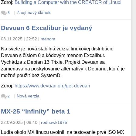
Zdroj:
Building a Computer with the CREATOR of Linux!
|
Zaujímavý článok
8
Devuan 6 Excalibur je vydaný
03.11.2025 | 22:52
|
menom
Na svete je nová stabilná verzia linuxovej distribúcie
Devuan s číslom 6 a kódovým menom Excalibur.
Vychádza z Debian 13 Trixie. Projekt Devuan sa
zameriava na poskytovanie alternatívy k Debianu, ktorú je
možné použiť bez SystemD.
Zdroj:
https://www.devuan.org/get-devuan
|
Nová verzia
2
MX-25 “Infinity” beta 1
22.09.2025 | 08:40
|
redhawk1975
Ludia okolo MX linuxu uvolnili na testovanie prvé ISO MX