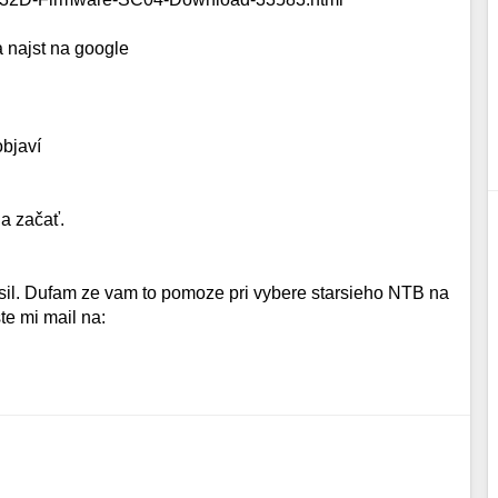
a najst na google
bjaví
a začať.
sil. Dufam ze vam to pomoze pri vybere starsieho NTB na
te mi mail na: