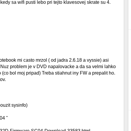
dy sa wifi pusti lebo pri tejto klavesovej skrate su 4.
tebook mi casto mrzol ( od jadra 2.6.18 a vyssie) asi
. Nuz problem je v DVD napalovacke a da sa velmi lahko
(co bol moj pripad) Treba stiahnut iny FW a prepalit ho.
ov.
uzit sysinfo)
04 "
L632D-Firmware-SC04-Download-33583.html