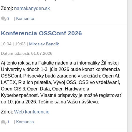
Zdroj:
namakanyden.sk
|
Komunita
3
Konferencia OSSConf 2026
10.04 | 19:03
|
Miroslav Bendík
Dátum udalosti:
01.07.2026
Aj tento rok sa na Fakulte riadenia a informatiky Žilinskej
Univerzity v dňoch 1-3. júla 2026 bude konať konferencia
OSSConf. Príspevky budú zaradené v sekciách: Open AI,
LATEX, R a ich priatelia, Vývoj OSS, OSS vo vzdelávaní,
Open GIS & Open Data, Open Hardware a
Kyberbezpečnosť. Vlastné príspevky je možné registrovať
do 10. júna 2026. Tešíme sa na Vašu návštevu.
Zdroj:
Web konferencie
|
Komunita
1