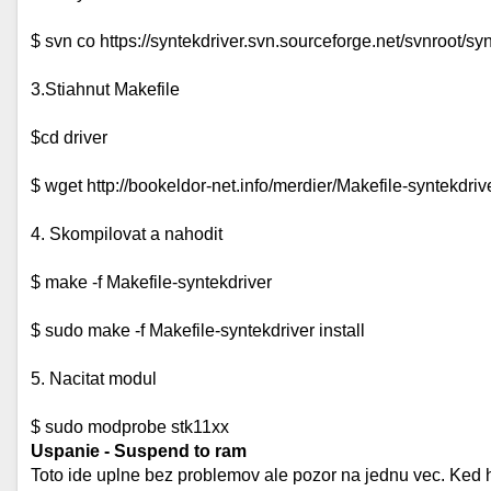
$ svn co https://syntekdriver.svn.sourceforge.net/svnroot/syn
3.Stiahnut Makefile
$cd driver
$ wget http://bookeldor-net.info/merdier/Makefile-syntekdriv
4. Skompilovat a nahodit
$ make -f Makefile-syntekdriver
$ sudo make -f Makefile-syntekdriver install
5. Nacitat modul
$ sudo modprobe stk11xx
Uspanie - Suspend to ram
Toto ide uplne bez problemov ale pozor na jednu vec. Ked ho