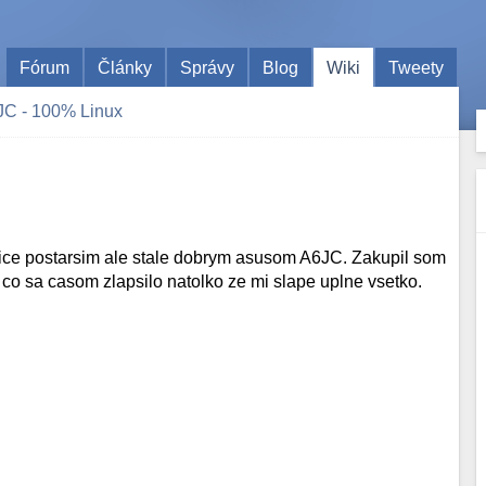
Fórum
Články
Správy
Blog
Wiki
Tweety
JC - 100% Linux
ice postarsim ale stale dobrym asusom A6JC. Zakupil som
co sa casom zlapsilo natolko ze mi slape uplne vsetko.