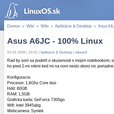
Domov
Wiki
Wiki
Aplikácie & Desktop
Asus A6
Asus A6JC - 100% Linux
04.03.2008 | 20:02 |
Aplikácie & Desktop
|
wbear6
Rad by som sa podelil o skusenosti s mojim notebookom, s
ho pred 2-mi rokmi ked mi na nom neslo skoro nic poriadne 
Konfiguracia:
Procesor: 1,6Ghz Core duo
Hdd: 80GB
RAM: 1,5GB
Graficka karta: GeForce 7300go
Wifi: Intel 3945abg
Webcamera: Syntek