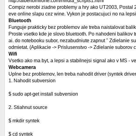
http://albertomilone.com/nvidia_scripts1.html
Compiz nerobi ziadne problemy a hry ako UT2003, Postal 2 id
eve online slapu cez wine. Vykon je postacujuci no na leps
Bluetooth
Funguje prakticky bez problemov ale treba naistalovat balik
Proste vsetko kde je slovo bluetooth. Po nahodeni balikov tr
ai. do notebooku subor, nezabudniute zapnut " Zdielanie s
odmietat. (Aplikacie -> Prislusenstvo -> Zdielanie suborov 
Wifi
Vsetko ako ma byt, a lepsi a stabilnejsi signal ako v MS - v
Webcamera
Uplne bez problemov, len treba nahodit driver (syntek drive
1. Nahodit subversion
$ sudo apt-get install subversion
2. Stiahnut source
$ mkdir syntek
$ cd syntek