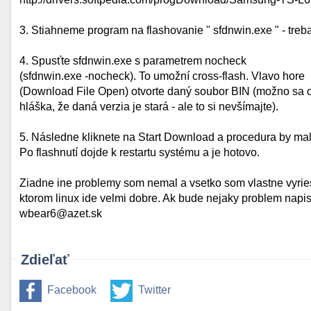
3. Stiahneme program na flashovanie " sfdnwin.exe " - treb
4. Spusťte sfdnwin.exe s parametrem nocheck
(sfdnwin.exe -nocheck). To umožní cross-flash. Vlavo hore
(Download File Open) otvorte daný soubor BIN (možno sa o
hláška, že daná verzia je stará - ale to si nevšímajte).
5. Následne kliknete na Start Download a procedura by mal
Po flashnutí dojde k restartu systému a je hotovo.
Ziadne ine problemy som nemal a vsetko som vlastne vyrie
ktorom linux ide velmi dobre. Ak bude nejaky problem napis
wbear6@azet.sk
Zdieľať
Facebook
Twitter