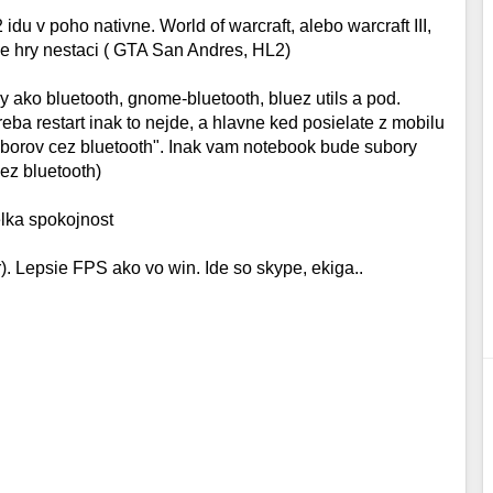
u v poho nativne. World of warcraft, alebo warcraft III,
ie hry nestaci ( GTA San Andres, HL2)
y ako bluetooth, gnome-bluetooth, bluez utils a pod.
eba restart inak to nejde, a hlavne ked posielate z mobilu
uborov cez bluetooth". Inak vam notebook bude subory
cez bluetooth)
elka spokojnost
r). Lepsie FPS ako vo win. Ide so skype, ekiga..