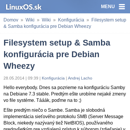
MENU
Domov
Wiki
Wiki
Konfigurácia
Filesystem setup
& Samba konfigurácia pre Debian Wheezy
Filesystem setup & Samba
konfigurácia pre Debian
Wheezy
28.05.2014 | 09:39 |
Konfigurácia
|
Andrej Lacho
Hello everybody. Dnes sa pozrieme na konfiguráciu Samby
na Debiane 7.3 stable. Predtým ešte urobíme nejaké zmeny
vo file systéme. Tááák, poďme na to ;)
Ešte predtým niečo o Sambe. Samba je slobodná
implementácia sieťového protokolu SMB (Server Message
Block, niekedy nazývaný tiež NetBIOS), používaného
predovšetkým pre vzdialený prístup k súborom (zdieľanie) v