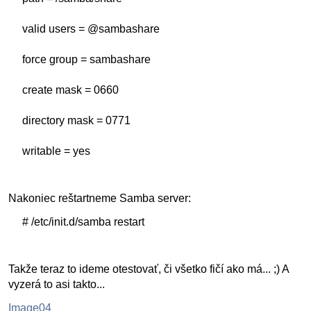
valid users = @sambashare
force group = sambashare
create mask = 0660
directory mask = 0771
writable = yes
Nakoniec reštartneme Samba server:
# /etc/init.d/samba restart
Takže teraz to ideme otestovať, či všetko fičí ako má... ;) A
vyzerá to asi takto...
Image04