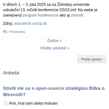
V dňoch 1. – 3. júla 2025 sa na Žilinskej univerzite
uskutoční 13. ročník konferencie OSSConf. Na webe je
zverejnený
program konferencie
ako aj
zborník
.
Zdroj:
ossconf.fri.uniza.sk
|
Komunita
Ďalšie
Všetky udalosti
Pridať správu
Anketa
Stretli ste sa s open-source stratégiou Bitka o
Wesnoth?
Áno, hral som alebo hrávam