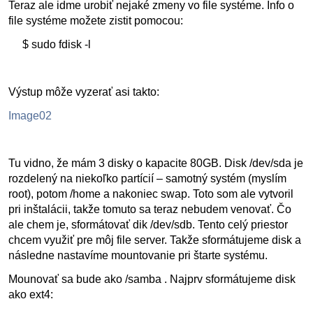
Teraz ale idme urobiť nejaké zmeny vo file systéme. Info o
file systéme možete zistit pomocou:
$ sudo fdisk -l
Výstup môže vyzerať asi takto:
Image02
Tu vidno, že mám 3 disky o kapacite 80GB. Disk /dev/sda je
rozdelený na niekoľko partícií – samotný systém (myslím
root), potom /home a nakoniec swap. Toto som ale vytvoril
pri inštalácii, takže tomuto sa teraz nebudem venovať. Čo
ale chem je, sformátovať dik /dev/sdb. Tento celý priestor
chcem využiť pre môj file server. Takže sformátujeme disk a
následne nastavíme mountovanie pri štarte systému.
Mounovať sa bude ako /samba . Najprv sformátujeme disk
ako ext4: