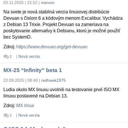
03.11.2025 | 22:52
|
menom
Na svete je nová stabilná verzia linuxovej distribúcie
Devuan s číslom 6 a kódovým menom Excalibur. Vychádza
z Debian 13 Trixie. Projekt Devuan sa zameriava na
poskytovanie alternatívy k Debianu, ktorú je možné použiť
bez SystemD.
Zdroj:
https://www.devuan.org/get-devuan
|
Nová verzia
2
MX-25 “Infinity” beta 1
22.09.2025 | 08:40
|
redhawk1975
Ludia okolo MX linuxu uvolnili na testovanie prvé ISO MX
linuxu postavené na Debian 13.
Zdroj:
MX linux
|
Nová verzia
2