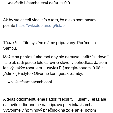
/dev/sdb1 /samba ext4 defaults 0 0
Ak by ste chceli viac info o tom, čo a ako som nastavil,
pozrite
https://wiki.debian.org/fstab
.
Tááákže... File systém máme pripravaný. Poďme na
Sambu.
Môžte sa prihlásiť ako root aby ste nemuseli príliž “sudovať”
- ale ak radi píšete toto čarovné slovo, v pohodke... Ja som
lenivý, takže rootujem... <style>P { margin-bottom: 0.08in;
}A:link { }</style> Otvorme konfigurák Samby:
# vi /etc/samba/smb.conf
A teraz odkomentujeme riadok “security = user” . Teraz ale
nachvíľu odbehneme na prípravu priečinka /samba .
Vytvoríme v ňom nový priečinok na zdieľanie, potom