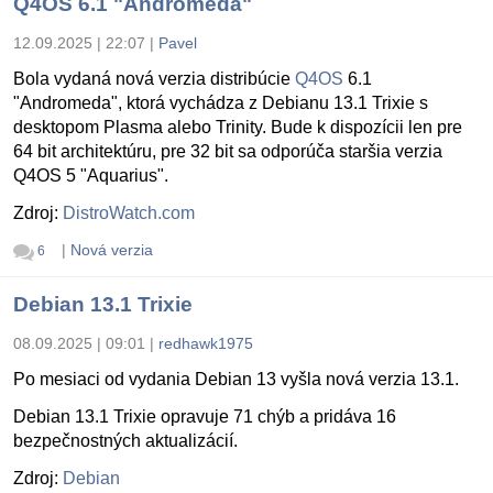
Q4OS 6.1 "Andromeda"
12.09.2025 | 22:07
|
Pavel
Bola vydaná nová verzia distribúcie
Q4OS
6.1
"Andromeda", ktorá vychádza z Debianu 13.1 Trixie s
desktopom Plasma alebo Trinity. Bude k dispozícii len pre
64 bit architektúru, pre 32 bit sa odporúča staršia verzia
Q4OS 5 "Aquarius".
Zdroj:
DistroWatch.com
|
Nová verzia
6
Debian 13.1 Trixie
08.09.2025 | 09:01
|
redhawk1975
Po mesiaci od vydania Debian 13 vyšla nová verzia 13.1.
Debian 13.1 Trixie opravuje 71 chýb a pridáva 16
bezpečnostných aktualizácií.
Zdroj:
Debian