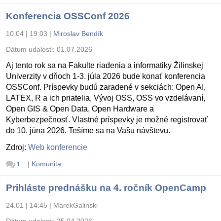
Konferencia OSSConf 2026
10.04 | 19:03
|
Miroslav Bendík
Dátum udalosti:
01.07.2026
Aj tento rok sa na Fakulte riadenia a informatiky Žilinskej
Univerzity v dňoch 1-3. júla 2026 bude konať konferencia
OSSConf. Príspevky budú zaradené v sekciách: Open AI,
LATEX, R a ich priatelia, Vývoj OSS, OSS vo vzdelávaní,
Open GIS & Open Data, Open Hardware a
Kyberbezpečnosť. Vlastné príspevky je možné registrovať
do 10. júna 2026. Tešíme sa na Vašu návštevu.
Zdroj:
Web konferencie
|
Komunita
1
Prihláste prednášku na 4. ročník OpenCamp
24.01 | 14:45
|
MarekGalinski