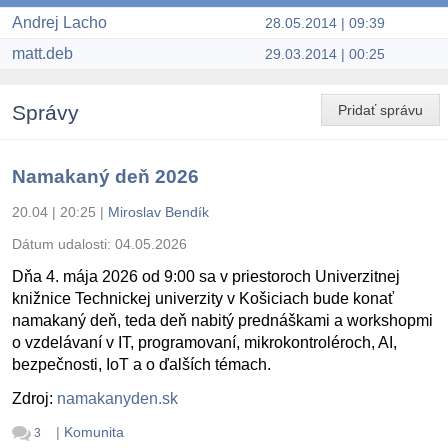
Andrej Lacho
28.05.2014 | 09:39
matt.deb
29.03.2014 | 00:25
Správy
Pridať správu
Namakaný deň 2026
20.04 | 20:25
|
Miroslav Bendík
Dátum udalosti:
04.05.2026
Dňa 4. mája 2026 od 9:00 sa v priestoroch Univerzitnej
knižnice Technickej univerzity v Košiciach bude konať
namakaný deň, teda deň nabitý prednáškami a workshopmi
o vzdelávaní v IT, programovaní, mikrokontroléroch, AI,
bezpečnosti, IoT a o ďalších témach.
Zdroj:
namakanyden.sk
|
Komunita
3