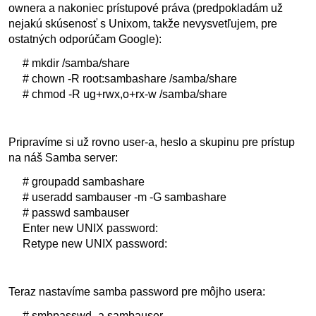
ownera a nakoniec prístupové práva (predpokladám už
nejakú skúsenosť s Unixom, takže nevysvetľujem, pre
ostatných odporúčam Google):
# mkdir /samba/share
# chown -R root:sambashare /samba/share
# chmod -R ug+rwx,o+rx-w /samba/share
Pripravíme si už rovno user-a, heslo a skupinu pre prístup
na náš Samba server:
# groupadd sambashare
# useradd sambauser -m -G sambashare
# passwd sambauser
Enter new UNIX password:
Retype new UNIX password:
Teraz nastavíme samba password pre môjho usera:
# smbpasswd -a sambauser