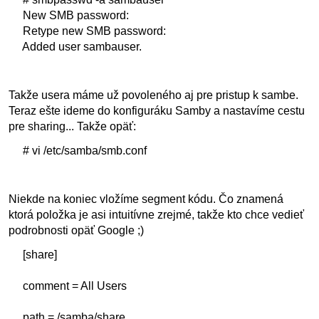
New SMB password:
Retype new SMB password:
Added user sambauser.
Takže usera máme už povoleného aj pre pristup k sambe.
Teraz ešte ideme do konfiguráku Samby a nastavíme cestu
pre sharing... Takže opäť:
# vi /etc/samba/smb.conf
Niekde na koniec vložíme segment kódu. Čo znamená
ktorá položka je asi intuitívne zrejmé, takže kto chce vedieť
podrobnosti opäť Google ;)
[share]
comment = All Users
path = /samba/share