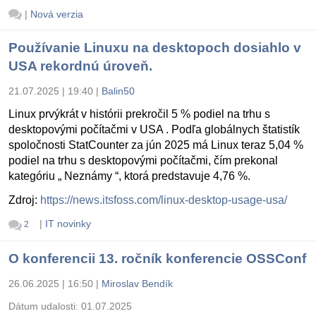
|
Nová verzia
Používanie Linuxu na desktopoch dosiahlo v
USA rekordnú úroveň.
21.07.2025 | 19:40
|
Balin50
Linux prvýkrát v histórii prekročil 5 % podiel na trhu s
desktopovými počítačmi v USA . Podľa globálnych štatistík
spoločnosti StatCounter za jún 2025 má Linux teraz 5,04 %
podiel na trhu s desktopovými počítačmi, čím prekonal
kategóriu „ Neznámy “, ktorá predstavuje 4,76 %.
Zdroj:
https://news.itsfoss.com/linux-desktop-usage-usa/
|
IT novinky
2
O konferencii 13. ročník konferencie OSSConf
26.06.2025 | 16:50
|
Miroslav Bendík
Dátum udalosti:
01.07.2025