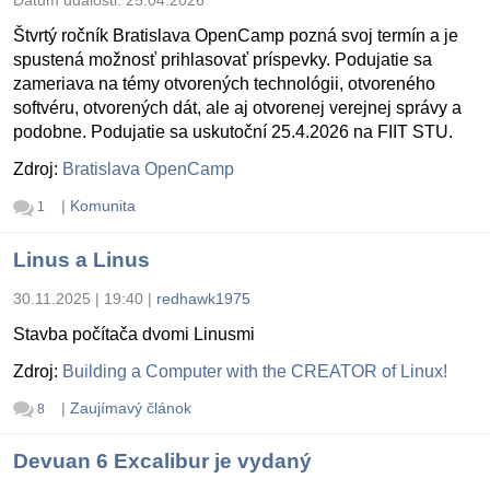
Dátum udalosti:
25.04.2026
Štvrtý ročník Bratislava OpenCamp pozná svoj termín a je
spustená možnosť prihlasovať príspevky. Podujatie sa
zameriava na témy otvorených technológii, otvoreného
softvéru, otvorených dát, ale aj otvorenej verejnej správy a
podobne. Podujatie sa uskutoční 25.4.2026 na FIIT STU.
Zdroj:
Bratislava OpenCamp
|
Komunita
1
Linus a Linus
30.11.2025 | 19:40
|
redhawk1975
Stavba počítača dvomi Linusmi
Zdroj:
Building a Computer with the CREATOR of Linux!
|
Zaujímavý článok
8
Devuan 6 Excalibur je vydaný