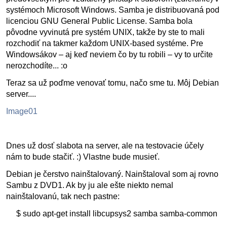
systémoch Microsoft Windows. Samba je distribuovaná pod
licenciou GNU General Public License. Samba bola
pôvodne vyvinutá pre systém UNIX, takže by ste to mali
rozchodiť na takmer každom UNIX-based systéme. Pre
Windowsákov – aj keď neviem čo by tu robili – vy to určite
nerozchodíte... :o
Teraz sa už poďme venovať tomu, načo sme tu. Môj Debian
server....
Image01
Dnes už dosť slabota na server, ale na testovacie účely
nám to bude stačiť. :) Vlastne bude musieť.
Debian je čerstvo nainštalovaný. Nainštaloval som aj rovno
Sambu z DVD1. Ak by ju ale ešte niekto nemal
nainštalovanú, tak nech pastne:
$ sudo apt-get install libcupsys2 samba samba-common