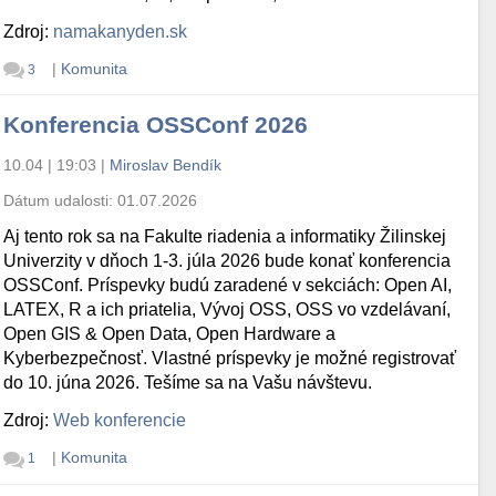
Zdroj:
namakanyden.sk
|
Komunita
3
Konferencia OSSConf 2026
10.04 | 19:03
|
Miroslav Bendík
Dátum udalosti:
01.07.2026
Aj tento rok sa na Fakulte riadenia a informatiky Žilinskej
Univerzity v dňoch 1-3. júla 2026 bude konať konferencia
OSSConf. Príspevky budú zaradené v sekciách: Open AI,
LATEX, R a ich priatelia, Vývoj OSS, OSS vo vzdelávaní,
Open GIS & Open Data, Open Hardware a
Kyberbezpečnosť. Vlastné príspevky je možné registrovať
do 10. júna 2026. Tešíme sa na Vašu návštevu.
Zdroj:
Web konferencie
|
Komunita
1