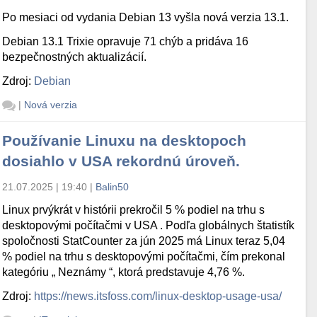
Po mesiaci od vydania Debian 13 vyšla nová verzia 13.1.
Debian 13.1 Trixie opravuje 71 chýb a pridáva 16
bezpečnostných aktualizácií.
Zdroj:
Debian
|
Nová verzia
Používanie Linuxu na desktopoch
dosiahlo v USA rekordnú úroveň.
21.07.2025 | 19:40
|
Balin50
Linux prvýkrát v histórii prekročil 5 % podiel na trhu s
desktopovými počítačmi v USA . Podľa globálnych štatistík
spoločnosti StatCounter za jún 2025 má Linux teraz 5,04
% podiel na trhu s desktopovými počítačmi, čím prekonal
kategóriu „ Neznámy “, ktorá predstavuje 4,76 %.
Zdroj:
https://news.itsfoss.com/linux-desktop-usage-usa/