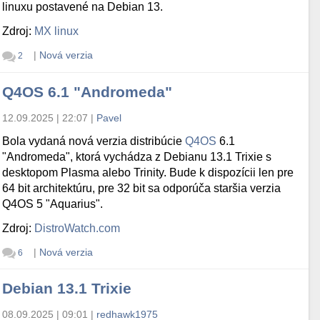
linuxu postavené na Debian 13.
Zdroj:
MX linux
|
Nová verzia
2
Q4OS 6.1 "Andromeda"
12.09.2025 | 22:07
|
Pavel
Bola vydaná nová verzia distribúcie
Q4OS
6.1
"Andromeda", ktorá vychádza z Debianu 13.1 Trixie s
desktopom Plasma alebo Trinity. Bude k dispozícii len pre
64 bit architektúru, pre 32 bit sa odporúča staršia verzia
Q4OS 5 "Aquarius".
Zdroj:
DistroWatch.com
|
Nová verzia
6
Debian 13.1 Trixie
08.09.2025 | 09:01
|
redhawk1975