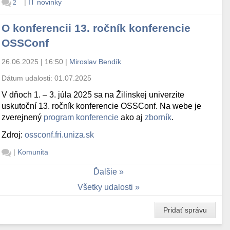
|
IT novinky
2
O konferencii 13. ročník konferencie
OSSConf
26.06.2025 | 16:50
|
Miroslav Bendík
Dátum udalosti:
01.07.2025
V dňoch 1. – 3. júla 2025 sa na Žilinskej univerzite
uskutoční 13. ročník konferencie OSSConf. Na webe je
zverejnený
program konferencie
ako aj
zborník
.
Zdroj:
ossconf.fri.uniza.sk
|
Komunita
Ďalšie
Všetky udalosti
Pridať správu