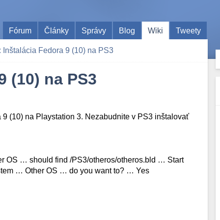
Fórum
Články
Správy
Blog
Wiki
Tweety
nštalácia Fedora 9 (10) na PS3
9 (10) na PS3
 9 (10) na Playstation 3. Nezabudnite v PS3 inštalovať
her OS … should find /PS3/otheros/otheros.bld … Start
System … Other OS … do you want to? … Yes