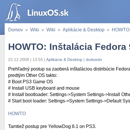
Domov
Wiki
Wiki
Aplikácie & Desktop
HOWTO: I
HOWTO: Inštalácia Fedora 
22.12.2008 | 13:55 |
Aplikácie & Desktop
|
dodoedo
Prehľadný postup sa zaoberá inštaláciou distribúcie Fedora
predtým Other OS takto:
# Boot PS3 Game OS
# Install USB keyboard and mouse
# Install bootloader: Settings->System Settings->Install Ot
# Start boot loader: Settings->System Settings->Default 
HOWTO
Tamtiež postup pre YellowDog 6.1 on PS3.