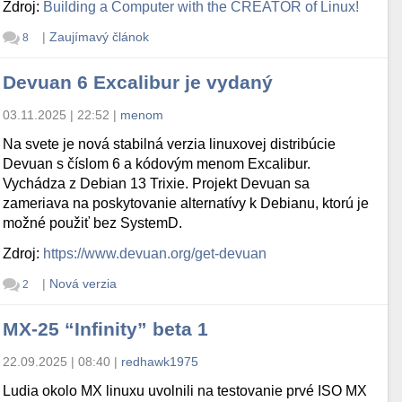
Zdroj:
Building a Computer with the CREATOR of Linux!
|
Zaujímavý článok
8
Devuan 6 Excalibur je vydaný
03.11.2025 | 22:52
|
menom
Na svete je nová stabilná verzia linuxovej distribúcie
Devuan s číslom 6 a kódovým menom Excalibur.
Vychádza z Debian 13 Trixie. Projekt Devuan sa
zameriava na poskytovanie alternatívy k Debianu, ktorú je
možné použiť bez SystemD.
Zdroj:
https://www.devuan.org/get-devuan
|
Nová verzia
2
MX-25 “Infinity” beta 1
22.09.2025 | 08:40
|
redhawk1975
Ludia okolo MX linuxu uvolnili na testovanie prvé ISO MX