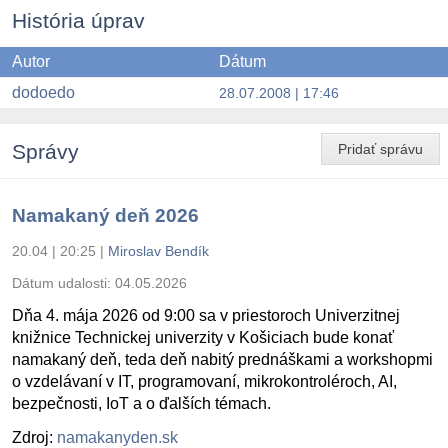
História úprav
Autor
Dátum
dodoedo
28.07.2008 | 17:46
Správy
Pridať správu
Namakaný deň 2026
20.04 | 20:25
|
Miroslav Bendík
Dátum udalosti:
04.05.2026
Dňa 4. mája 2026 od 9:00 sa v priestoroch Univerzitnej
knižnice Technickej univerzity v Košiciach bude konať
namakaný deň, teda deň nabitý prednáškami a workshopmi
o vzdelávaní v IT, programovaní, mikrokontroléroch, AI,
bezpečnosti, IoT a o ďalších témach.
Zdroj:
namakanyden.sk