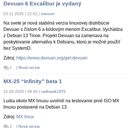
Devuan 6 Excalibur je vydaný
03.11.2025 | 22:52
|
menom
Na svete je nová stabilná verzia linuxovej distribúcie
Devuan s číslom 6 a kódovým menom Excalibur. Vychádza
z Debian 13 Trixie. Projekt Devuan sa zameriava na
poskytovanie alternatívy k Debianu, ktorú je možné použiť
bez SystemD.
Zdroj:
https://www.devuan.org/get-devuan
|
Nová verzia
2
MX-25 “Infinity” beta 1
22.09.2025 | 08:40
|
redhawk1975
Ludia okolo MX linuxu uvolnili na testovanie prvé ISO MX
linuxu postavené na Debian 13.
Zdroj:
MX linux
|
Nová verzia
2