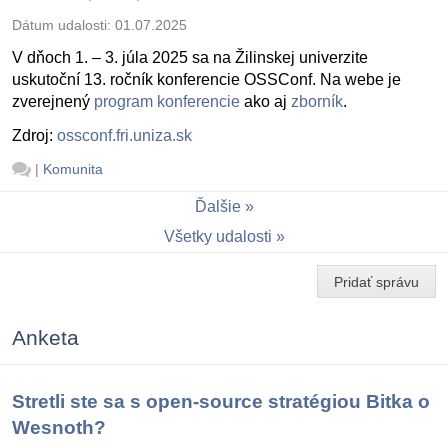
Dátum udalosti:
01.07.2025
V dňoch 1. – 3. júla 2025 sa na Žilinskej univerzite
uskutoční 13. ročník konferencie OSSConf. Na webe je
zverejnený
program konferencie
ako aj
zborník
.
Zdroj:
ossconf.fri.uniza.sk
|
Komunita
Ďalšie
Všetky udalosti
Pridať správu
Anketa
Stretli ste sa s open-source stratégiou Bitka o
Wesnoth?