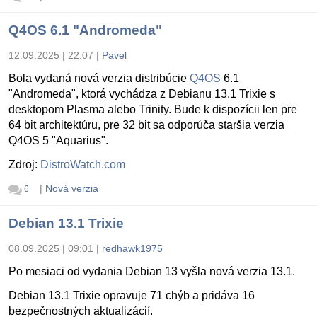
Q4OS 6.1 "Andromeda"
12.09.2025 | 22:07
|
Pavel
Bola vydaná nová verzia distribúcie
Q4OS
6.1
"Andromeda", ktorá vychádza z Debianu 13.1 Trixie s
desktopom Plasma alebo Trinity. Bude k dispozícii len pre
64 bit architektúru, pre 32 bit sa odporúča staršia verzia
Q4OS 5 "Aquarius".
Zdroj:
DistroWatch.com
|
Nová verzia
6
Debian 13.1 Trixie
08.09.2025 | 09:01
|
redhawk1975
Po mesiaci od vydania Debian 13 vyšla nová verzia 13.1.
Debian 13.1 Trixie opravuje 71 chýb a pridáva 16
bezpečnostných aktualizácií.