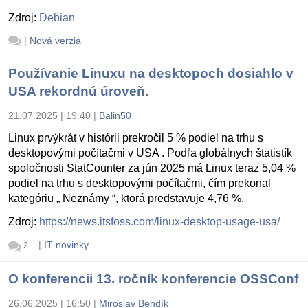
Zdroj:
Debian
|
Nová verzia
Používanie Linuxu na desktopoch dosiahlo v
USA rekordnú úroveň.
21.07.2025 | 19:40
|
Balin50
Linux prvýkrát v histórii prekročil 5 % podiel na trhu s
desktopovými počítačmi v USA . Podľa globálnych štatistík
spoločnosti StatCounter za jún 2025 má Linux teraz 5,04 %
podiel na trhu s desktopovými počítačmi, čím prekonal
kategóriu „ Neznámy “, ktorá predstavuje 4,76 %.
Zdroj:
https://news.itsfoss.com/linux-desktop-usage-usa/
|
IT novinky
2
O konferencii 13. ročník konferencie OSSConf
26.06.2025 | 16:50
|
Miroslav Bendík