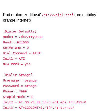
Pod rootom zeditovať
(pre mobilný
/etc/wvdial.conf
orange internet)
[Dialer Defaults]
Modem = /dev/ttyUSB0
Baud = 921600
SetVolume = 0
Dial Command = ATDT
Init1 = ATZ
New PPPD = yes
[Dialer orange]
Username = orange
Password = orange
Phone = *99#
Stupid Mode = 1
Init2 = AT Q0 V1 E1 S0=0 &C1 &D2 +FCLASS=0
Init3 = AT+CGDCONT=1,"IP","internet"