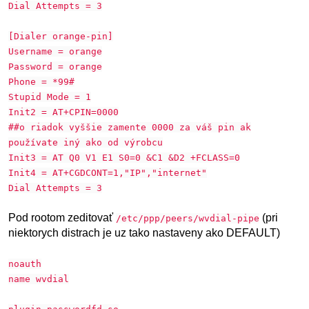
Dial Attempts = 3
[Dialer orange-pin]
Username = orange
Password = orange
Phone = *99#
Stupid Mode = 1
Init2 = AT+CPIN=0000
##o riadok vyššie zamente 0000 za váš pin ak
používate iný ako od výrobcu
Init3 = AT Q0 V1 E1 S0=0 &C1 &D2 +FCLASS=0
Init4 = AT+CGDCONT=1,"IP","internet"
Dial Attempts = 3
Pod rootom zeditovať
(pri
/etc/ppp/peers/wvdial-pipe
niektorych distrach je uz tako nastaveny ako DEFAULT)
noauth
name wvdial