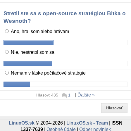
Stretli ste sa s open-source stratégiou Bitka o
Wesnoth?
Áno, hral som alebo hrávam
Nie, nestretol som sa
Nemám v láske počítačové stratégie
|
|
Ďalšie
Hlasov: 435
1
Hlasovať
LinuxOS.sk
© 2004-2026 |
LinuxOS.sk - Team
|
ISSN
1337-7639
|
Osobné údaje
|
Odber noviniek