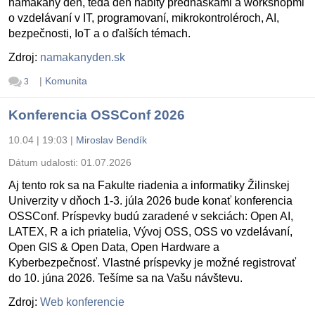
namakaný deň, teda deň nabitý prednáškami a workshopmi
o vzdelávaní v IT, programovaní, mikrokontroléroch, AI,
bezpečnosti, IoT a o ďalších témach.
Zdroj:
namakanyden.sk
|
Komunita
3
Konferencia OSSConf 2026
10.04 | 19:03
|
Miroslav Bendík
Dátum udalosti:
01.07.2026
Aj tento rok sa na Fakulte riadenia a informatiky Žilinskej
Univerzity v dňoch 1-3. júla 2026 bude konať konferencia
OSSConf. Príspevky budú zaradené v sekciách: Open AI,
LATEX, R a ich priatelia, Vývoj OSS, OSS vo vzdelávaní,
Open GIS & Open Data, Open Hardware a
Kyberbezpečnosť. Vlastné príspevky je možné registrovať
do 10. júna 2026. Tešíme sa na Vašu návštevu.
Zdroj:
Web konferencie