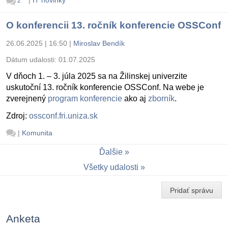
|
IT novinky
2
O konferencii 13. ročník konferencie OSSConf
26.06.2025 | 16:50
|
Miroslav Bendík
Dátum udalosti:
01.07.2025
V dňoch 1. – 3. júla 2025 sa na Žilinskej univerzite
uskutoční 13. ročník konferencie OSSConf. Na webe je
zverejnený
program konferencie
ako aj
zborník
.
Zdroj:
ossconf.fri.uniza.sk
|
Komunita
Ďalšie
Všetky udalosti
Pridať správu
Anketa