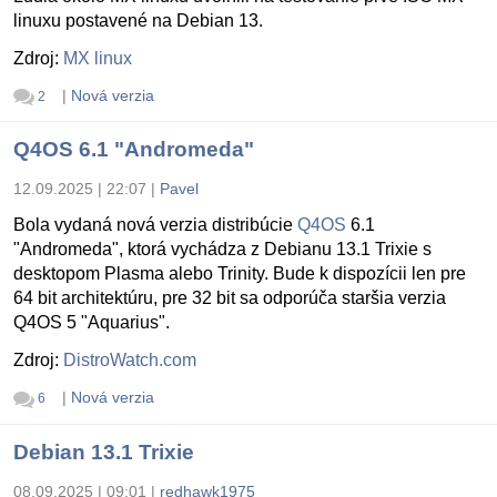
linuxu postavené na Debian 13.
Zdroj:
MX linux
|
Nová verzia
2
Q4OS 6.1 "Andromeda"
12.09.2025 | 22:07
|
Pavel
Bola vydaná nová verzia distribúcie
Q4OS
6.1
"Andromeda", ktorá vychádza z Debianu 13.1 Trixie s
desktopom Plasma alebo Trinity. Bude k dispozícii len pre
64 bit architektúru, pre 32 bit sa odporúča staršia verzia
Q4OS 5 "Aquarius".
Zdroj:
DistroWatch.com
|
Nová verzia
6
Debian 13.1 Trixie
08.09.2025 | 09:01
|
redhawk1975