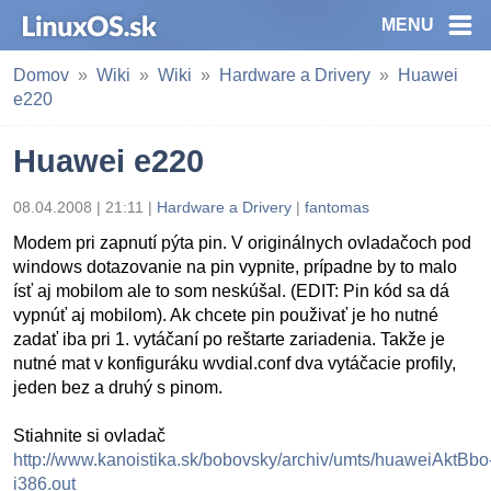
MENU
Domov
Wiki
Wiki
Hardware a Drivery
Huawei
e220
Huawei e220
08.04.2008 | 21:11 |
Hardware a Drivery
|
fantomas
Modem pri zapnutí pýta pin. V originálnych ovladačoch pod
windows dotazovanie na pin vypnite, prípadne by to malo
ísť aj mobilom ale to som neskúšal. (EDIT: Pin kód sa dá
vypnúť aj mobilom). Ak chcete pin použivať je ho nutné
zadať iba pri 1. vytáčaní po reštarte zariadenia. Takže je
nutné mat v konfiguráku wvdial.conf dva vytáčacie profily,
jeden bez a druhý s pinom.
Stiahnite si ovladač
http://www.kanoistika.sk/bobovsky/archiv/umts/huaweiAktBbo
i386.out