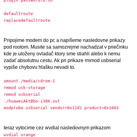
plugin passwordfd.so
defaultroute
replacedefaultroute
Pripojime modem do pc a napišeme nasledovne prikazy
pod rootom. Musite sa samozrejme nachadzat v priečinku
kde je uloženy ovladač ktory sme stiahli alebo k nemu
zadať absolutnu cestu. Ak pri prikaze rmmod usbserial
vypiše chybovu hlašku nevadi to.
umount /media/cdrom-1
rmmod usb-storage
rmmod usbserial
./huaweiAktBbo-i386.out
modprobe usbserial vendor=0x12d1 product=0x1003
teraz vytocime cez wvdial nasledovnym prikazom
wvdial orange