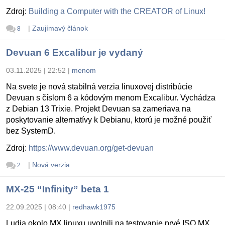
Zdroj:
Building a Computer with the CREATOR of Linux!
|
Zaujímavý článok
8
Devuan 6 Excalibur je vydaný
03.11.2025 | 22:52
|
menom
Na svete je nová stabilná verzia linuxovej distribúcie
Devuan s číslom 6 a kódovým menom Excalibur. Vychádza
z Debian 13 Trixie. Projekt Devuan sa zameriava na
poskytovanie alternatívy k Debianu, ktorú je možné použiť
bez SystemD.
Zdroj:
https://www.devuan.org/get-devuan
|
Nová verzia
2
MX-25 “Infinity” beta 1
22.09.2025 | 08:40
|
redhawk1975
Ludia okolo MX linuxu uvolnili na testovanie prvé ISO MX