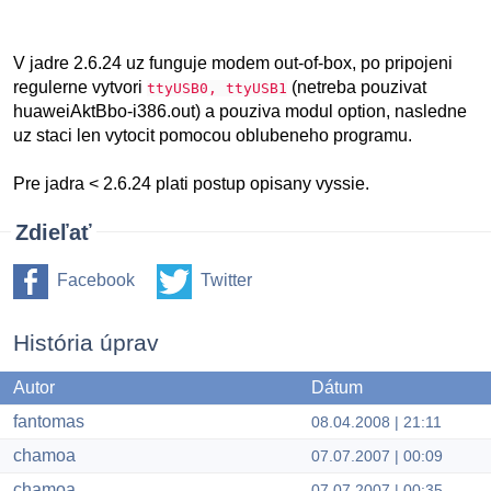
V jadre 2.6.24 uz funguje modem out-of-box, po pripojeni
regulerne vytvori
(netreba pouzivat
ttyUSB0, ttyUSB1
huaweiAktBbo-i386.out) a pouziva modul option, nasledne
uz staci len vytocit pomocou oblubeneho programu.
Pre jadra < 2.6.24 plati postup opisany vyssie.
Zdieľať
Facebook
Twitter
História úprav
Autor
Dátum
fantomas
08.04.2008 | 21:11
chamoa
07.07.2007 | 00:09
chamoa
07.07.2007 | 00:35