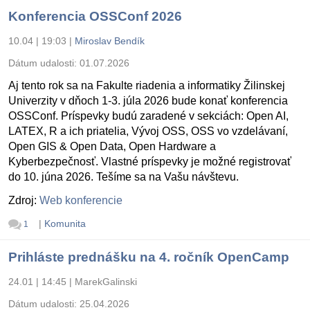
Konferencia OSSConf 2026
10.04 | 19:03
|
Miroslav Bendík
Dátum udalosti:
01.07.2026
Aj tento rok sa na Fakulte riadenia a informatiky Žilinskej
Univerzity v dňoch 1-3. júla 2026 bude konať konferencia
OSSConf. Príspevky budú zaradené v sekciách: Open AI,
LATEX, R a ich priatelia, Vývoj OSS, OSS vo vzdelávaní,
Open GIS & Open Data, Open Hardware a
Kyberbezpečnosť. Vlastné príspevky je možné registrovať
do 10. júna 2026. Tešíme sa na Vašu návštevu.
Zdroj:
Web konferencie
|
Komunita
1
Prihláste prednášku na 4. ročník OpenCamp
24.01 | 14:45
|
MarekGalinski
Dátum udalosti:
25.04.2026