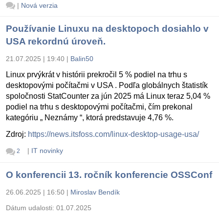
|
Nová verzia
Používanie Linuxu na desktopoch dosiahlo v
USA rekordnú úroveň.
21.07.2025 | 19:40
|
Balin50
Linux prvýkrát v histórii prekročil 5 % podiel na trhu s
desktopovými počítačmi v USA . Podľa globálnych štatistík
spoločnosti StatCounter za jún 2025 má Linux teraz 5,04 %
podiel na trhu s desktopovými počítačmi, čím prekonal
kategóriu „ Neznámy “, ktorá predstavuje 4,76 %.
Zdroj:
https://news.itsfoss.com/linux-desktop-usage-usa/
|
IT novinky
2
O konferencii 13. ročník konferencie OSSConf
26.06.2025 | 16:50
|
Miroslav Bendík
Dátum udalosti:
01.07.2025