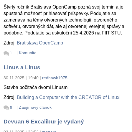
Štvrtý ročník Bratislava OpenCamp pozná svoj termín a je
spustená možnosť prihlasovať príspevky. Podujatie sa
zameriava na témy otvorených technológii, otvoreného
softvéru, otvorených dát, ale aj otvorenej verejnej správy a
podobne. Podujatie sa uskutoční 25.4.2026 na FIIT STU.
Zdroj:
Bratislava OpenCamp
|
Komunita
1
Linus a Linus
30.11.2025 | 19:40
|
redhawk1975
Stavba počítača dvomi Linusmi
Zdroj:
Building a Computer with the CREATOR of Linux!
|
Zaujímavý článok
8
Devuan 6 Excalibur je vydaný
03.11.2025 | 22:52
|
menom