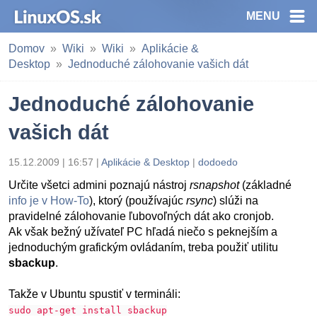
MENU
Domov
Wiki
Wiki
Aplikácie &
Desktop
Jednoduché zálohovanie vašich dát
Jednoduché zálohovanie
vašich dát
15.12.2009 | 16:57 |
Aplikácie & Desktop
|
dodoedo
Určite všetci admini poznajú nástroj
rsnapshot
(základné
info je v How-To
), ktorý (používajúc
rsync
) slúži na
pravidelné zálohovanie ľubovoľných dát ako cronjob.
Ak však bežný užívateľ PC hľadá niečo s peknejším a
jednoduchým grafickým ovládaním, treba použiť utilitu
sbackup
.
Takže v Ubuntu spustiť v termináli:
sudo apt-get install sbackup