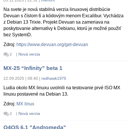
Na svete je nová stabilná verzia linuxovej distribúcie
Devuan s číslom 6 a kódovým menom Excalibur. Vychádza
z Debian 13 Trixie. Projekt Devuan sa zameriava na
poskytovanie alternatívy k Debianu, ktorú je možné použiť
bez SystemD.
Zdroj:
https://www.devuan.org/get-devuan
|
Nová verzia
2
MX-25 “Infinity” beta 1
22.09.2025 | 08:40
|
redhawk1975
Ludia okolo MX linuxu uvolnili na testovanie prvé ISO MX
linuxu postavené na Debian 13.
Zdroj:
MX linux
|
Nová verzia
2
Q4OS 6.1 "Andromeda"