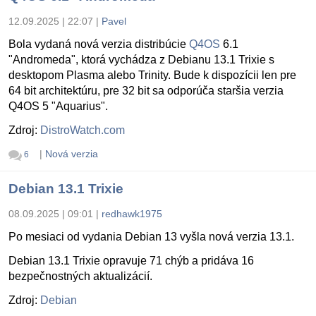
12.09.2025 | 22:07
|
Pavel
Bola vydaná nová verzia distribúcie
Q4OS
6.1
"Andromeda", ktorá vychádza z Debianu 13.1 Trixie s
desktopom Plasma alebo Trinity. Bude k dispozícii len pre
64 bit architektúru, pre 32 bit sa odporúča staršia verzia
Q4OS 5 "Aquarius".
Zdroj:
DistroWatch.com
|
Nová verzia
6
Debian 13.1 Trixie
08.09.2025 | 09:01
|
redhawk1975
Po mesiaci od vydania Debian 13 vyšla nová verzia 13.1.
Debian 13.1 Trixie opravuje 71 chýb a pridáva 16
bezpečnostných aktualizácií.
Zdroj:
Debian