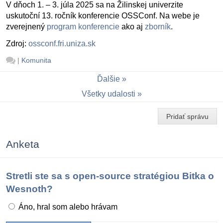
V dňoch 1. – 3. júla 2025 sa na Žilinskej univerzite
uskutoční 13. ročník konferencie OSSConf. Na webe je
zverejnený
program konferencie
ako aj
zborník
.
Zdroj:
ossconf.fri.uniza.sk
|
Komunita
Ďalšie
Všetky udalosti
Pridať správu
Anketa
Stretli ste sa s open-source stratégiou Bitka o
Wesnoth?
Áno, hral som alebo hrávam