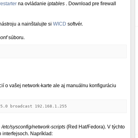
restarter
na ovládanie
iptables
. Download pre firewall
ástroju a nainštalujte si
WICD
softvér.
conf
súboru.
ií o vašej network-karte ale aj manuálnu konfiguráciu
55.0 broadcast 192.168.1.255
o
/etc/sysconfig/network-scripts
(Red Hat/Fedora). V týchto
 interfejsoch. Napríklad: