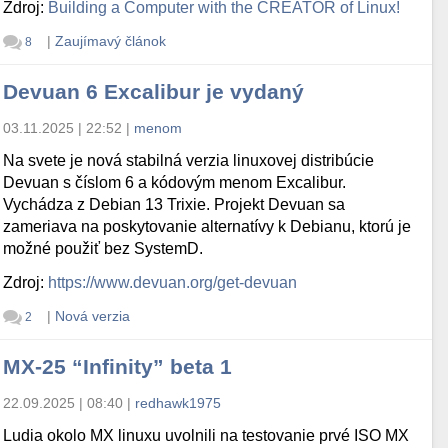
Zdroj:
Building a Computer with the CREATOR of Linux!
|
Zaujímavý článok
8
Devuan 6 Excalibur je vydaný
03.11.2025 | 22:52
|
menom
Na svete je nová stabilná verzia linuxovej distribúcie
Devuan s číslom 6 a kódovým menom Excalibur.
Vychádza z Debian 13 Trixie. Projekt Devuan sa
zameriava na poskytovanie alternatívy k Debianu, ktorú je
možné použiť bez SystemD.
Zdroj:
https://www.devuan.org/get-devuan
|
Nová verzia
2
MX-25 “Infinity” beta 1
22.09.2025 | 08:40
|
redhawk1975
Ludia okolo MX linuxu uvolnili na testovanie prvé ISO MX