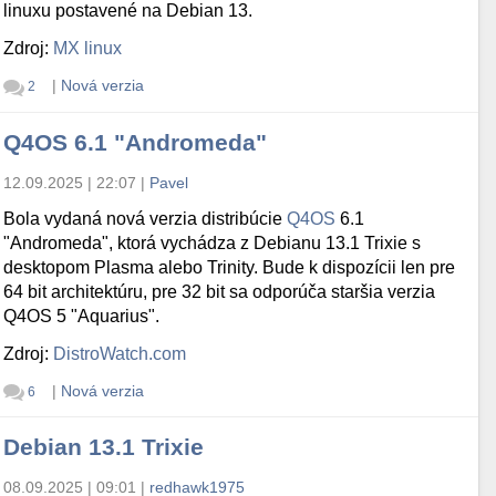
linuxu postavené na Debian 13.
Zdroj:
MX linux
|
Nová verzia
2
Q4OS 6.1 "Andromeda"
12.09.2025 | 22:07
|
Pavel
Bola vydaná nová verzia distribúcie
Q4OS
6.1
"Andromeda", ktorá vychádza z Debianu 13.1 Trixie s
desktopom Plasma alebo Trinity. Bude k dispozícii len pre
64 bit architektúru, pre 32 bit sa odporúča staršia verzia
Q4OS 5 "Aquarius".
Zdroj:
DistroWatch.com
|
Nová verzia
6
Debian 13.1 Trixie
08.09.2025 | 09:01
|
redhawk1975