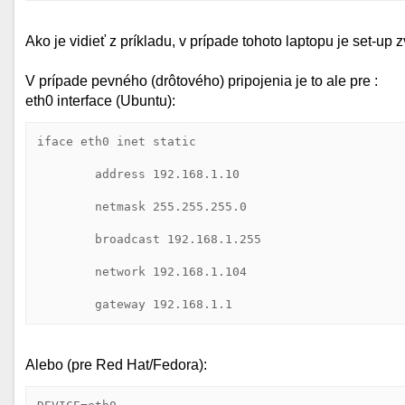
Ako je vidieť z príkladu, v prípade tohoto laptopu je set-up 
V prípade pevného (drôtového) pripojenia je to ale pre :
eth0 interface (Ubuntu):
iface eth0 inet static

        address 192.168.1.10 

        netmask 255.255.255.0

        broadcast 192.168.1.255

        network 192.168.1.104

        gateway 192.168.1.1
Alebo (pre Red Hat/Fedora):