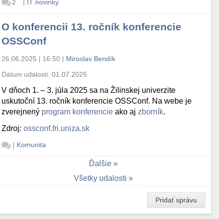
|
IT novinky
2
O konferencii 13. ročník konferencie
OSSConf
26.06.2025 | 16:50
|
Miroslav Bendík
Dátum udalosti:
01.07.2025
V dňoch 1. – 3. júla 2025 sa na Žilinskej univerzite
uskutoční 13. ročník konferencie OSSConf. Na webe je
zverejnený
program konferencie
ako aj
zborník
.
Zdroj:
ossconf.fri.uniza.sk
|
Komunita
Ďalšie
Všetky udalosti
Pridať správu