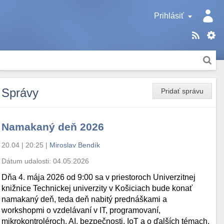
Prihlásiť
Správy
Pridať správu
Namakaný deň 2026
20.04 | 20:25
|
Miroslav Bendík
Dátum udalosti:
04.05.2026
Dňa 4. mája 2026 od 9:00 sa v priestoroch Univerzitnej
knižnice Technickej univerzity v Košiciach bude konať
namakaný deň, teda deň nabitý prednáškami a
workshopmi o vzdelávaní v IT, programovaní,
mikrokontroléroch, AI, bezpečnosti, IoT a o ďalších témach.