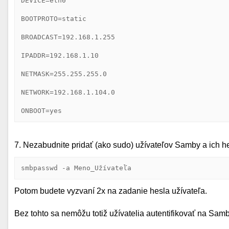
DEVICE=eth0

BOOTPROTO=static

BROADCAST=192.168.1.255

IPADDR=192.168.1.10

NETMASK=255.255.255.0

NETWORK=192.168.1.104.0

ONBOOT=yes
7. Nezabudnite pridať (ako sudo) užívateľov Samby a ich 
smbpasswd -a Meno_Užívateľa
Potom budete vyzvaní 2x na zadanie hesla užívateľa.
Bez tohto sa nemôžu totiž užívatelia autentifikovať na Samb