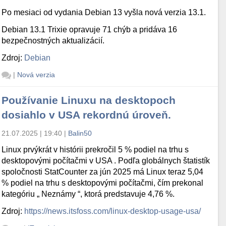
Po mesiaci od vydania Debian 13 vyšla nová verzia 13.1.
Debian 13.1 Trixie opravuje 71 chýb a pridáva 16
bezpečnostných aktualizácií.
Zdroj:
Debian
|
Nová verzia
Používanie Linuxu na desktopoch
dosiahlo v USA rekordnú úroveň.
21.07.2025 | 19:40
|
Balin50
Linux prvýkrát v histórii prekročil 5 % podiel na trhu s
desktopovými počítačmi v USA . Podľa globálnych štatistík
spoločnosti StatCounter za jún 2025 má Linux teraz 5,04
% podiel na trhu s desktopovými počítačmi, čím prekonal
kategóriu „ Neznámy “, ktorá predstavuje 4,76 %.
Zdroj:
https://news.itsfoss.com/linux-desktop-usage-usa/