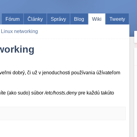
Fórum
Články
Správy
Blog
Wiki
Tweety
e Linux networking
tworking
eľmi dobrý, či už v jenoduchosti používania úžívateľom
níte (ako sudo) súbor
/etc/hosts.deny
pre každú takúto