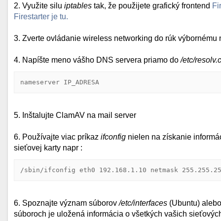
2. Využite silu
iptables
tak, že použijete grafický frontend
Fi
Firestarter je tu.
3. Zverte ovládanie wireless networking do rúk výbornému n
4. Napíšte meno vášho DNS servera priamo do
/etc/resolv.
nameserver IP_ADRESA
5. Inštalujte ClamAV na mail server
6. Používajte viac príkaz
ifconfig
nielen na získanie informác
sieťovej karty napr :
/sbin/ifconfig eth0 192.168.1.10 netmask 255.255.2
6. Spoznajte význam súborov
/etc/interfaces
(Ubuntu) aleb
súboroch je uložená informácia o všetkých vašich sieťových