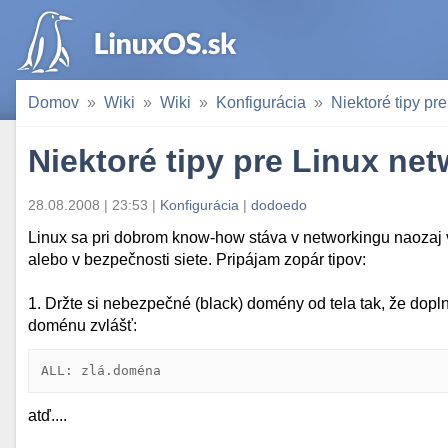
Domov
Wiki
Wiki
Konfigurácia
Niektoré tipy pr
Niektoré tipy pre Linux ne
28.08.2008 | 23:53 |
Konfigurácia
|
dodoedo
Linux sa pri dobrom know-how stáva v networkingu naozaj v
alebo v bezpečnosti siete. Pripájam zopár tipov:
1. Držte si nebezpečné (black) domény od tela tak, že dopl
doménu zvlášť:
ALL: zlá.doména
atď....