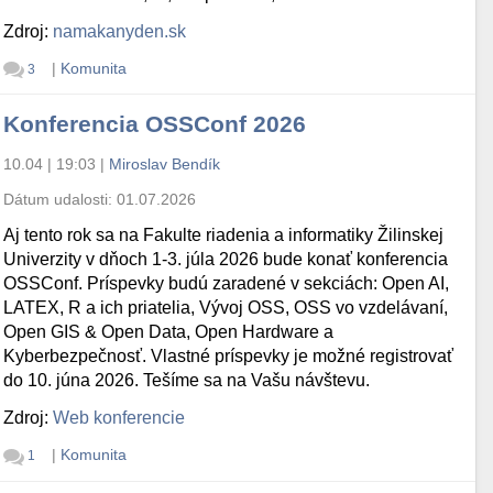
Zdroj:
namakanyden.sk
|
Komunita
3
Konferencia OSSConf 2026
10.04 | 19:03
|
Miroslav Bendík
Dátum udalosti:
01.07.2026
Aj tento rok sa na Fakulte riadenia a informatiky Žilinskej
Univerzity v dňoch 1-3. júla 2026 bude konať konferencia
OSSConf. Príspevky budú zaradené v sekciách: Open AI,
LATEX, R a ich priatelia, Vývoj OSS, OSS vo vzdelávaní,
Open GIS & Open Data, Open Hardware a
Kyberbezpečnosť. Vlastné príspevky je možné registrovať
do 10. júna 2026. Tešíme sa na Vašu návštevu.
Zdroj:
Web konferencie
|
Komunita
1