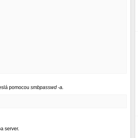
heslá pomocou
smbpasswd -a.
a server.