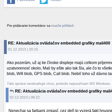
Pre pridávanie komentárov sa
musíte prihlásiť
.
RE: Aktualizácia ovládačov embedded grafiky mali400
01.12.2013 | 20:15
Ako pozerám, už aj tie čínske displeje majú celkom príjemné 
uzatvorenosť okolo, Mali by ešte ako tak šla, ale čo to všetk
blob, Wifi blob, GPS blob, Call blob. Nebiť toho už dávno
Táto správa neobsahuje vírus, pretože nepoužívam MS Windows
RE: Aktualizácia ovládačov embedded grafiky mali
02.12.2013 | 08:22
Nenechaj sa farbami zmiasť, cez deň to vyzerá fakt hnusne 