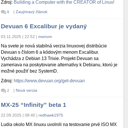
Zdroj:
Building a Computer with the CREATOR of Linux!
|
Zaujímavý článok
8
Devuan 6 Excalibur je vydaný
03.11.2025 | 22:52
|
menom
Na svete je nová stabilná verzia linuxovej distribúcie
Devuan s číslom 6 a kódovým menom Excalibur.
Vychádza z Debian 13 Trixie. Projekt Devuan sa
zameriava na poskytovanie alternatívy k Debianu, ktorú je
možné použiť bez SystemD.
Zdroj:
https://www.devuan.org/get-devuan
|
Nová verzia
2
MX-25 “Infinity” beta 1
22.09.2025 | 08:40
|
redhawk1975
Ludia okolo MX linuxu uvolnili na testovanie prvé ISO MX