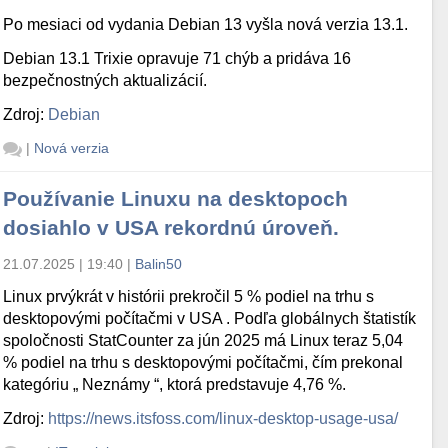
Po mesiaci od vydania Debian 13 vyšla nová verzia 13.1.
Debian 13.1 Trixie opravuje 71 chýb a pridáva 16
bezpečnostných aktualizácií.
Zdroj:
Debian
|
Nová verzia
Používanie Linuxu na desktopoch
dosiahlo v USA rekordnú úroveň.
21.07.2025 | 19:40
|
Balin50
Linux prvýkrát v histórii prekročil 5 % podiel na trhu s
desktopovými počítačmi v USA . Podľa globálnych štatistík
spoločnosti StatCounter za jún 2025 má Linux teraz 5,04
% podiel na trhu s desktopovými počítačmi, čím prekonal
kategóriu „ Neznámy “, ktorá predstavuje 4,76 %.
Zdroj:
https://news.itsfoss.com/linux-desktop-usage-usa/