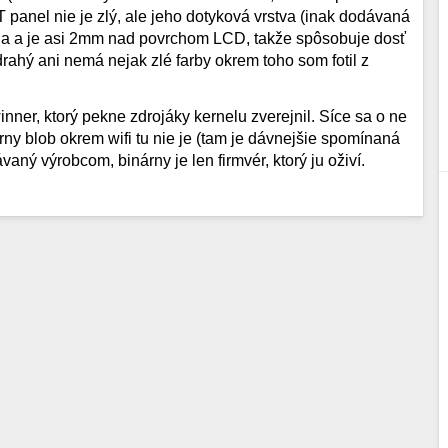
T panel nie je zlý, ale jeho dotyková vrstva (inak dodávaná
čna a je asi 2mm nad povrchom LCD, takže spôsobuje dosť
drahý ani nemá nejak zlé farby okrem toho som fotil z
inner, ktorý pekne zdrojáky kernelu zverejnil. Síce sa o ne
rny blob okrem wifi tu nie je (tam je dávnejšie spomínaná
aný výrobcom, binárny je len firmvér, ktorý ju oživí.