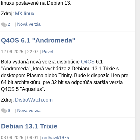
linuxu postavené na Debian 13.
Zdroj:
MX linux
|
Nová verzia
2
Q4OS 6.1 "Andromeda"
12.09.2025 | 22:07
|
Pavel
Bola vydaná nová verzia distribúcie
Q4OS
6.1
"Andromeda", ktorá vychádza z Debianu 13.1 Trixie s
desktopom Plasma alebo Trinity. Bude k dispozícii len pre
64 bit architektúru, pre 32 bit sa odporúča staršia verzia
Q4OS 5 "Aquarius".
Zdroj:
DistroWatch.com
|
Nová verzia
6
Debian 13.1 Trixie
08.09.2025 | 09:01
|
redhawk1975