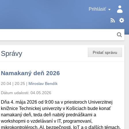
Prihlásiť
Správy
Pridať správu
Namakaný deň 2026
20.04 | 20:25
|
Miroslav Bendík
Dátum udalosti:
04.05.2026
Dňa 4. mája 2026 od 9:00 sa v priestoroch Univerzitnej
knižnice Technickej univerzity v Košiciach bude konať
namakaný deň, teda deň nabitý prednáškami a
workshopmi o vzdelávaní v IT, programovaní,
mikrokontroléroch, AI, bezpečnosti, IoT a o ďalších témach.