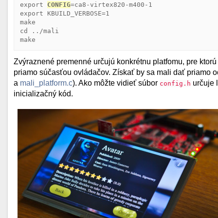
export 
CONFIG
=ca8-virtex820-m400-1

export KBUILD_VERBOSE=1

make

cd ../mali

make
Zvýraznené premenné určujú konkrétnu platfomu, pre ktorú
priamo súčasťou ovládačov. Získať by sa mali dať priamo o
a
mali_platform.c
). Ako môžte vidieť súbor
určuje 
config.h
inicializačný kód.