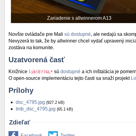
Zariadenie s allwinnerom A13
Novšie ovládače pre Mali
sú dostupné
, ale nedajú sa skomp
Nevyzerá to tak, že by allwinner chcel vydať upravený inici
zostáva na komunite.
Uzatvorená časť
Knižnice
sú
dostupné
a ich inštalácia je pomer
lib(E?)GL*
O open-source implementáciu tejto časti sa snaží projekt
Li
Prílohy
dsc_4795.jpg
(927.2 kB)
tmb_dsc_4795.jpg
(65.1 kB)
Zdieľať
Facebook
Twitter