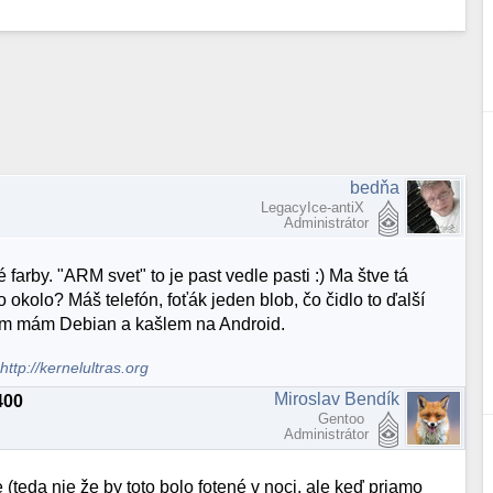
bedňa
LegacyIce-antiX
Administrátor
farby. "ARM svet" to je past vedle pasti :) Ma štve tá
o okolo? Máš telefón, foťák jeden blob, čo čidlo to ďalší
 tam mám Debian a kašlem na Android.
.
http://kernelultras.org
Miroslav Bendík
400
Gentoo
Administrátor
(teda nie že by toto bolo fotené v noci, ale keď priamo