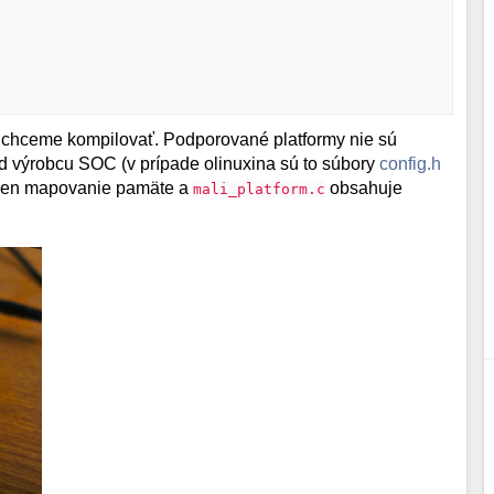
 chceme kompilovať. Podporované platformy nie sú
d výrobcu SOC (v prípade olinuxina sú to súbory
config.h
len mapovanie pamäte a
obsahuje
mali_platform.c