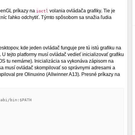
OpenGL príkazy na
volania ovládača grafiky. Tie je
ioctl
íc ľahko odchytiť. Týmto spôsobom sa snažia ľudia
ktopov, kde jeden ovládač funguje pre tú istú grafiku na
 tejto platformy musí ovládač vedieť inicializovať grafiku
IOS tu nemáme). Inicializácia sa vykonáva zápisom na
o sa musí ovládač skompilovať so správnymi adresami a
loval pre Olinuxino (Allwinner A13). Presné príkazy na
abi/bin:$PATH
