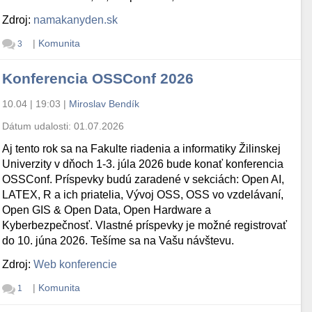
Zdroj:
namakanyden.sk
|
Komunita
3
Konferencia OSSConf 2026
10.04 | 19:03
|
Miroslav Bendík
Dátum udalosti:
01.07.2026
Aj tento rok sa na Fakulte riadenia a informatiky Žilinskej
Univerzity v dňoch 1-3. júla 2026 bude konať konferencia
OSSConf. Príspevky budú zaradené v sekciách: Open AI,
LATEX, R a ich priatelia, Vývoj OSS, OSS vo vzdelávaní,
Open GIS & Open Data, Open Hardware a
Kyberbezpečnosť. Vlastné príspevky je možné registrovať
do 10. júna 2026. Tešíme sa na Vašu návštevu.
Zdroj:
Web konferencie
|
Komunita
1