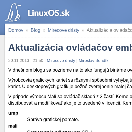
Domov
Blog
Mirecove dristy
Aktualizácia ovládač
Aktualizácia ovládačov em
30.11.2013 | 21:50
|
Mirecove dristy
|
Miroslav Bendík
V dnešnom blogu sa pozrieme na to ako fungujú binárne ovl
Výrobcovia grafických kariet sa rôznymi spôsobmi vyhýbajú
kariet. U desktopových grafík je bežné zverejnenie malej čas
V prípade výrobcu Mali sa ovládač skladá z 2 častí. Kernel
distribuovať a modifikovať ako je to uvedené v licencii. Ker
ump
Správa grafickej pamäte.
mali