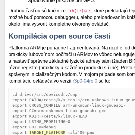
Spracovanie príkazov pre GPU.
Druhou časťou sú knižnice
, ktoré prekladajú 
lib(E?)GL*
možné buď pomocou debuggeru, alebo preloadovaním knižn
okolo lima vytvoriť kompletne otvorený ovládač.
Kompilácia open source časti
Platforma ARM je poriadne fragmentovaná. Na rozdiel od des
prakticky ľubovoľnom počítači u ARMov to vôbec nefunguje. U
a nastaviť správne základné fyzické adresy sám (žiaden B
rôzne registre (prakticky u každého produktu sú iné). Pret
správnym inicializačným kódom. V mojom prípade som kompi
kompiláciu ovládača vo verzii
r3p0-04rel0
sú tu:
cd driver/src/devicedrv/ump

export PATH=/cesta/k/x-tools/arm-unknown-linux-gnue
export CROSS_COMPILE=arm-unknown-linux-gnueabi-

export CC=arm-unknown-linux-gnueabi-gcc

export KDIR=/cesta/k/linux-HEAD

export USING_PROFILING=0

export BUILD=debug

export 
TARGET_PLATFORM
=mali400-pmu
