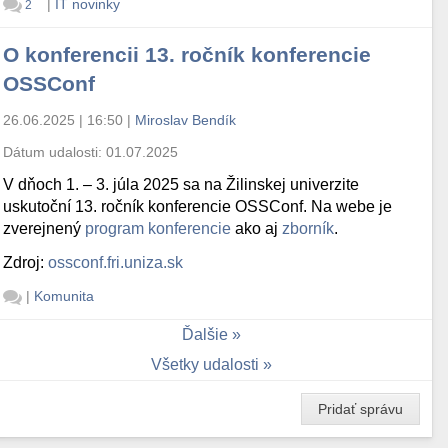
|
IT novinky
2
O konferencii 13. ročník konferencie
OSSConf
26.06.2025 | 16:50
|
Miroslav Bendík
Dátum udalosti:
01.07.2025
V dňoch 1. – 3. júla 2025 sa na Žilinskej univerzite
uskutoční 13. ročník konferencie OSSConf. Na webe je
zverejnený
program konferencie
ako aj
zborník
.
Zdroj:
ossconf.fri.uniza.sk
|
Komunita
Ďalšie
Všetky udalosti
Pridať správu