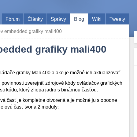
Fórum
Články
Správy
Blog
Wiki
Tweety
ov embedded grafiky mali400
bedded grafiky mali400
ádače grafiky Mali 400 a ako je možné ich aktualizovať.
 povinnosti zverejniť zdrojové kódy ovládačov grafických
ti kódu, ktorý zliepa jadro s binárnou časťou.
ová časť je kompletne otvorená a je možné ju slobodne
nelovú časť tvoria 2 moduly: