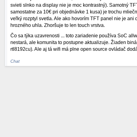
svieti slnko na display nie je moc kontrastný). Samotný TF
samostatne za 10€ pri objednávke 1 kusa) je trochu mlie
veľký rozptyl svetla. Ale ako hovorím TFT panel nie je ani 
hrozného uhla. Zhoršuje to len touch vrstva.
Čo sa týka uzavrenosti ... toto zariadenie používa SoC allw
nestará, ale komunita to postupne aktualizuje. Žiaden biná
rtl8192cu). Ale aj tá wifi má plne open source ovládač dodáv
Chat