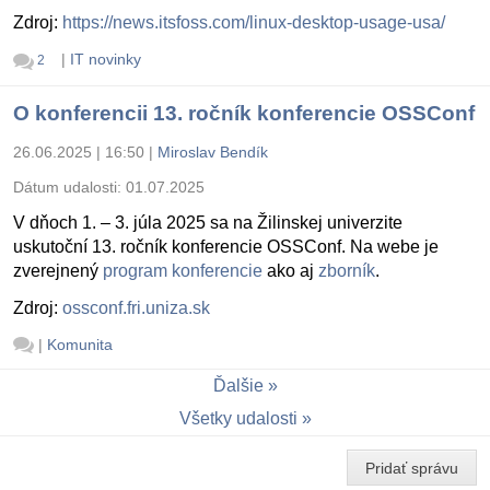
Zdroj:
https://news.itsfoss.com/linux-desktop-usage-usa/
|
IT novinky
2
O konferencii 13. ročník konferencie OSSConf
26.06.2025 | 16:50
|
Miroslav Bendík
Dátum udalosti:
01.07.2025
V dňoch 1. – 3. júla 2025 sa na Žilinskej univerzite
uskutoční 13. ročník konferencie OSSConf. Na webe je
zverejnený
program konferencie
ako aj
zborník
.
Zdroj:
ossconf.fri.uniza.sk
|
Komunita
Ďalšie
Všetky udalosti
Pridať správu