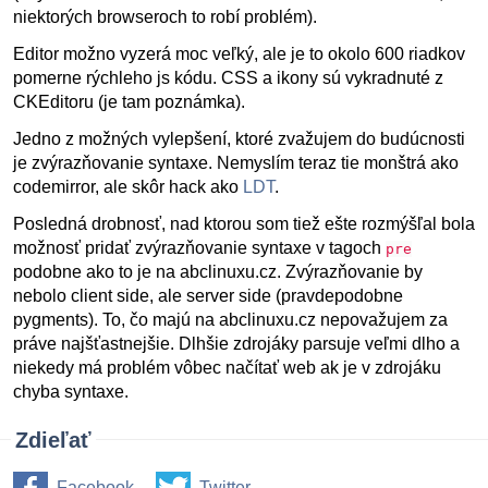
niektorých browseroch to robí problém).
Editor možno vyzerá moc veľký, ale je to okolo 600 riadkov
pomerne rýchleho js kódu. CSS a ikony sú vykradnuté z
CKEditoru (je tam poznámka).
Jedno z možných vylepšení, ktoré zvažujem do budúcnosti
je zvýrazňovanie syntaxe. Nemyslím teraz tie monštrá ako
codemirror, ale skôr hack ako
LDT
.
Posledná drobnosť, nad ktorou som tiež ešte rozmýšľal bola
možnosť pridať zvýrazňovanie syntaxe v tagoch
pre
podobne ako to je na abclinuxu.cz. Zvýrazňovanie by
nebolo client side, ale server side (pravdepodobne
pygments). To, čo majú na abclinuxu.cz nepovažujem za
práve najšťastnejšie. Dlhšie zdrojáky parsuje veľmi dlho a
niekedy má problém vôbec načítať web ak je v zdrojáku
chyba syntaxe.
Zdieľať
Facebook
Twitter