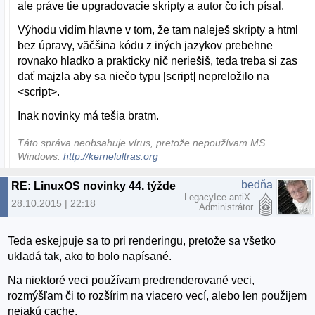
ale práve tie upgradovacie skripty a autor čo ich písal.
Výhodu vidím hlavne v tom, že tam naleješ skripty a html
bez úpravy, väčšina kódu z iných jazykov prebehne
rovnako hladko a prakticky nič neriešiš, teda treba si zas
dať majzla aby sa niečo typu [script] nepreložilo na
<script>.
Inak novinky má tešia bratm.
Táto správa neobsahuje vírus, pretože nepoužívam MS
Windows.
http://kernelultras.org
bedňa
RE: LinuxOS novinky 44. týždeň 2015
LegacyIce-antiX
28.10.2015 | 22:18
Administrátor
Teda eskejpuje sa to pri renderingu, pretože sa všetko
ukladá tak, ako to bolo napísané.
Na niektoré veci používam predrenderované veci,
rozmýšľam či to rozšírim na viacero vecí, alebo len použijem
nejakú cache.