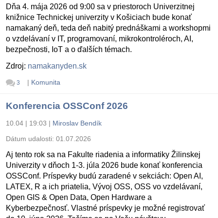
Dňa 4. mája 2026 od 9:00 sa v priestoroch Univerzitnej
knižnice Technickej univerzity v Košiciach bude konať
namakaný deň, teda deň nabitý prednáškami a workshopmi
o vzdelávaní v IT, programovaní, mikrokontroléroch, AI,
bezpečnosti, IoT a o ďalších témach.
Zdroj:
namakanyden.sk
|
Komunita
3
Konferencia OSSConf 2026
10.04 | 19:03
|
Miroslav Bendík
Dátum udalosti:
01.07.2026
Aj tento rok sa na Fakulte riadenia a informatiky Žilinskej
Univerzity v dňoch 1-3. júla 2026 bude konať konferencia
OSSConf. Príspevky budú zaradené v sekciách: Open AI,
LATEX, R a ich priatelia, Vývoj OSS, OSS vo vzdelávaní,
Open GIS & Open Data, Open Hardware a
Kyberbezpečnosť. Vlastné príspevky je možné registrovať