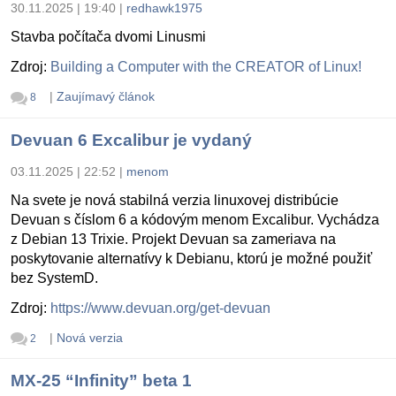
30.11.2025 | 19:40
|
redhawk1975
Stavba počítača dvomi Linusmi
Zdroj:
Building a Computer with the CREATOR of Linux!
|
Zaujímavý článok
8
Devuan 6 Excalibur je vydaný
03.11.2025 | 22:52
|
menom
Na svete je nová stabilná verzia linuxovej distribúcie
Devuan s číslom 6 a kódovým menom Excalibur. Vychádza
z Debian 13 Trixie. Projekt Devuan sa zameriava na
poskytovanie alternatívy k Debianu, ktorú je možné použiť
bez SystemD.
Zdroj:
https://www.devuan.org/get-devuan
|
Nová verzia
2
MX-25 “Infinity” beta 1