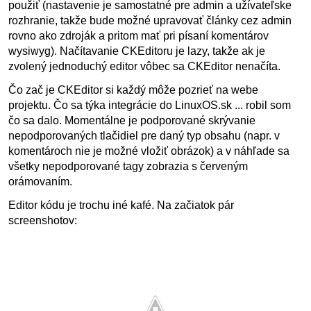
použiť (nastavenie je samostatné pre admin a užívateľske
rozhranie, takže bude možné upravovať články cez admin
rovno ako zdroják a pritom mať pri písaní komentárov
wysiwyg). Načítavanie CKEditoru je lazy, takže ak je
zvolený jednoduchý editor vôbec sa CKEditor nenačíta.
Čo zač je CKEditor si každý môže pozrieť na webe
projektu. Čo sa týka integrácie do LinuxOS.sk ... robil som
čo sa dalo. Momentálne je podporované skrývanie
nepodporovaných tlačidiel pre daný typ obsahu (napr. v
komentároch nie je možné vložiť obrázok) a v náhľade sa
všetky nepodporované tagy zobrazia s červeným
orámovaním.
Editor kódu je trochu iné kafé. Na začiatok pár
screenshotov: