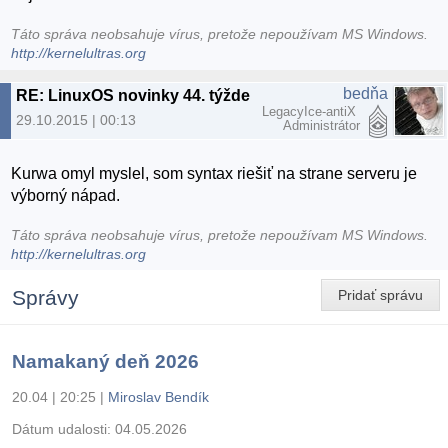
Táto správa neobsahuje vírus, pretože nepoužívam MS Windows.
http://kernelultras.org
bedňa
RE: LinuxOS novinky 44. týždeň 2015
LegacyIce-antiX
29.10.2015 | 00:13
Administrátor
Kurwa omyl myslel, som syntax riešiť na strane serveru je
výborný nápad.
Táto správa neobsahuje vírus, pretože nepoužívam MS Windows.
http://kernelultras.org
Správy
Pridať správu
Namakaný deň 2026
20.04 | 20:25
|
Miroslav Bendík
Dátum udalosti:
04.05.2026