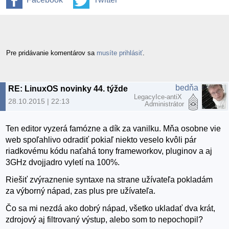
Pre pridávanie komentárov sa
musíte prihlásiť
.
bedňa
RE: LinuxOS novinky 44. týždeň 2015
LegacyIce-antiX
28.10.2015 | 22:13
Administrátor
Ten editor vyzerá famózne a dík za vanilku. Mňa osobne vie
web spoľahlivo odradiť pokiaľ niekto veselo kvôli pár
riadkovému kódu naťahá tony frameworkov, pluginov a aj
3GHz dvojjadro vyletí na 100%.
Riešiť zvýraznenie syntaxe na strane užívateľa pokladám
za výborný nápad, zas plus pre užívateľa.
Čo sa mi nezdá ako dobrý nápad, všetko ukladať dva krát,
zdrojový aj filtrovaný výstup, alebo som to nepochopil?