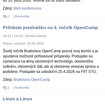
do 10. júna 2026. Tešíme sa na Vašu návštevu.
Zdroj:
Web konferencie
|
Komunita
1
Prihláste prednášku na 4. ročník OpenCamp
24.01 | 14:45
|
MarekGalinski
Dátum udalosti:
25.04.2026
Štvrtý ročník Bratislava OpenCamp pozná svoj termín a je
spustená možnosť prihlasovať príspevky. Podujatie sa
zameriava na témy otvorených technológii, otvoreného
softvéru, otvorených dát, ale aj otvorenej verejnej správy a
podobne. Podujatie sa uskutoční 25.4.2026 na FIIT STU.
Zdroj:
Bratislava OpenCamp
|
Komunita
1
Linus a Linus