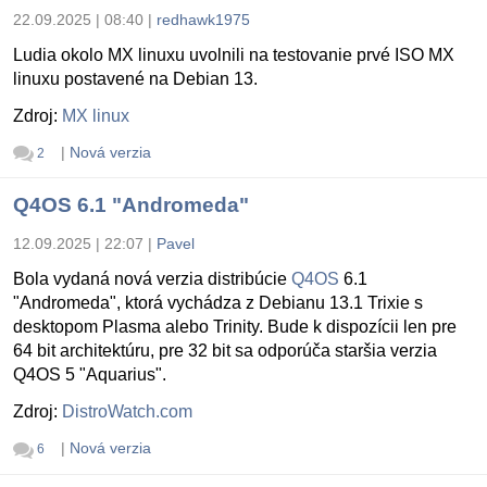
22.09.2025 | 08:40
|
redhawk1975
Ludia okolo MX linuxu uvolnili na testovanie prvé ISO MX
linuxu postavené na Debian 13.
Zdroj:
MX linux
|
Nová verzia
2
Q4OS 6.1 "Andromeda"
12.09.2025 | 22:07
|
Pavel
Bola vydaná nová verzia distribúcie
Q4OS
6.1
"Andromeda", ktorá vychádza z Debianu 13.1 Trixie s
desktopom Plasma alebo Trinity. Bude k dispozícii len pre
64 bit architektúru, pre 32 bit sa odporúča staršia verzia
Q4OS 5 "Aquarius".
Zdroj:
DistroWatch.com
|
Nová verzia
6