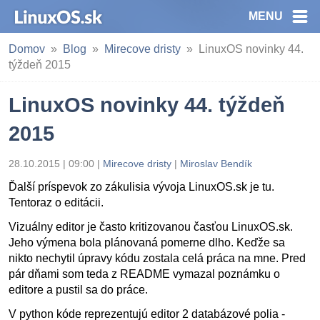
MENU
Domov
Blog
Mirecove dristy
LinuxOS novinky 44.
týždeň 2015
LinuxOS novinky 44. týždeň
2015
28.10.2015 | 09:00
|
Mirecove dristy
|
Miroslav Bendík
Ďalší príspevok zo zákulisia vývoja LinuxOS.sk je tu.
Tentoraz o editácii.
Vizuálny editor je často kritizovanou časťou LinuxOS.sk.
Jeho výmena bola plánovaná pomerne dlho. Keďže sa
nikto nechytil úpravy kódu zostala celá práca na mne. Pred
pár dňami som teda z README vymazal poznámku o
editore a pustil sa do práce.
V python kóde reprezentujú editor 2 databázové polia -