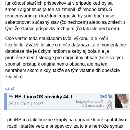
funkčnosť starších príspevkov aj v prípade keď by sa
zmenil algoritmus (a ten sa zmenil už mnoho krát). S
renderovaním pri každom requeste by som buď musel
zabetónovať súčasný stav (čo nechcem) alebo sa zmieriť s
tým, že staršie príspevky rozbijem (čo tak isto nechcem).
Obe verzie teda neukladám kvôli výkonu, ale kvôli
flexibilite. Zväčší to síce o niečo databázu, ale momentálne
databáza nie je úzkym hrdlom a keby aj bola nie je
problém zmeniť storage pre originálny obsah (síce sa tým
spomalí prístup k originálnemu obsahu, ale na ten
nehrabem skoro nikdy, takže sa tým vlastne db operácie
zrýchlia).
Chat
bedňa
RE: LinuxOS novinky 44. týždeň 2015
LegacyIce-antiX
29.10.2015 | 20:27
Administrátor
phpBB má fakt hrozné skripty na upgrade ktoré spoľahlivo
rozbili staršie verzie príspevkov, za to ale nemôže syntax,