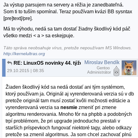
Ja výstup parsujem na servery a réžia je zanedbateľná.
Som ti to tuším spomínal. Teraz používam kvázi BB sysntax
[pre]text[/pre].
Má to výhodu, nedá sa tam dostať žiadny škodlivý kód páč
všetko medzi < a > sa eskejpuje.
Táto správa neobsahuje vírus, pretože nepoužívam MS Windows.
http://kernelultras.org
Miroslav Bendík
RE: LinuxOS novinky 44. týždeň 2015
Gentoo
29.10.2015 | 08:35
Administrátor
Žiaden škodlivý kód sa nedá dostať ani tým systémom,
ktorý používam ja. Originál aj vyrenderovaná verzia sú v db
pretože originál tam musí zostať kvôli možnosti editácie a
vyrenderovaná verzia sa
nesmie
zmeniť pri zmene
algoritmu renderovania. Mnoho fór na phpbb a podobných
trpí problémom, že pri upgrade jednoducho prestali v
starších príspevkoch fungovať niektoré tagy, alebo odkazy
pretože sa zmenil algoritmus. Ja som chcel zachovať plnú