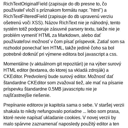
RichTextOriginalField (zapisuje do db presne to, čo
používateľ vloží s príznakom formátu napr. "html") a
RichTextFilteredField (zapisuje do db upravenú verziu
ošetrenú voči XSS). Názov RichText nie je náhodný, tento
systém totiž podporuje zásuvné parsery textu, takže nie je
problém vymeniť HTML za Markdown, alebo dať
používateľovi možnosť v čom písať príspevok. Zatiaľ som sa
rozhodol ponechať len HTML, takže jediné čoho sa bol
potrebné dotknúť pri výmene editora bol javascript a css.
Momentálne (v aktuálnom git repozitári) je na výber surový
HTML editor (textarea, do ktorej sa vkladá zdroják) a
CKEditor. Predvolený bude surový editor. Možnosť dať
štandardne CKEditor som zvažoval tiež, ale mať na písanie
príspevku štandardne 0.5MB javascriptu nie je
najšťastnejšie riešenie.
Prepínanie editorov je kapitola sama o sebe. V staršej verzii
shakala to nikdy nefungovalo poriadne ... lebo som prasa,
ktoré nevie napísať ukladanie cookies. V novej verzii by
malo spárvne zaznamenať naposledy použitý editor a ten