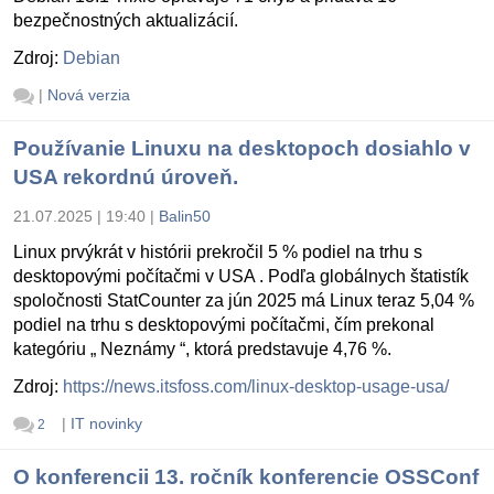
bezpečnostných aktualizácií.
Zdroj:
Debian
|
Nová verzia
Používanie Linuxu na desktopoch dosiahlo v
USA rekordnú úroveň.
21.07.2025 | 19:40
|
Balin50
Linux prvýkrát v histórii prekročil 5 % podiel na trhu s
desktopovými počítačmi v USA . Podľa globálnych štatistík
spoločnosti StatCounter za jún 2025 má Linux teraz 5,04 %
podiel na trhu s desktopovými počítačmi, čím prekonal
kategóriu „ Neznámy “, ktorá predstavuje 4,76 %.
Zdroj:
https://news.itsfoss.com/linux-desktop-usage-usa/
|
IT novinky
2
O konferencii 13. ročník konferencie OSSConf