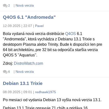
|
Nová verzia
2
Q4OS 6.1 "Andromeda"
12.09.2025 | 22:07
|
Pavel
Bola vydaná nová verzia distribúcie
Q4OS
6.1
"Andromeda", ktorá vychádza z Debianu 13.1 Trixie s
desktopom Plasma alebo Trinity. Bude k dispozícii len pre
64 bit architektúru, pre 32 bit sa odporúča staršia verzia
Q4OS 5 "Aquarius".
Zdroj:
DistroWatch.com
|
Nová verzia
6
Debian 13.1 Trixie
08.09.2025 | 09:01
|
redhawk1975
Po mesiaci od vydania Debian 13 vyšla nová verzia 13.1.
Debian 13.1 Trixie opravuje 71 chýb a pridáva 16