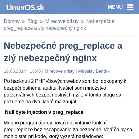
MENU
Domov
Blog
Mirecove dristy
Nebezpečné
preg_replace a zlý nebezpečný nginx
Nebezpečné preg_replace a
zlý nebezpečný nginx
10.05.2014 | 16:45
|
Mirecove dristy
|
Miroslav Bendík
Po hacknutí 2 PHP-čkových webov som bol dokopaný k
bezpečnostnému auditu. Našiel som množstvo
potecniálnych bezpečnostných rizík. V tomto blogu sa
pozrieme na dva, ktoré ma zaujali.
Null byte injection v preg_replace
Mnoho programátorov považuje volanie funkcií
preg_replace bez escapovania za bezpečné. Veď čo by sa
mohlo stať pri kóde, ktorý vyzerá nasledovne: