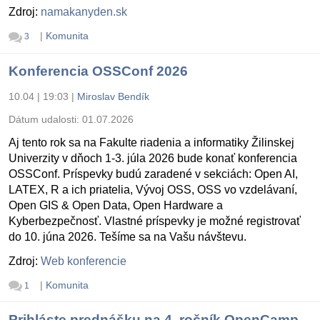
Zdroj:
namakanyden.sk
|
Komunita
3
Konferencia OSSConf 2026
10.04 | 19:03
|
Miroslav Bendík
Dátum udalosti:
01.07.2026
Aj tento rok sa na Fakulte riadenia a informatiky Žilinskej
Univerzity v dňoch 1-3. júla 2026 bude konať konferencia
OSSConf. Príspevky budú zaradené v sekciách: Open AI,
LATEX, R a ich priatelia, Vývoj OSS, OSS vo vzdelávaní,
Open GIS & Open Data, Open Hardware a
Kyberbezpečnosť. Vlastné príspevky je možné registrovať
do 10. júna 2026. Tešíme sa na Vašu návštevu.
Zdroj:
Web konferencie
|
Komunita
1
Prihláste prednášku na 4. ročník OpenCamp