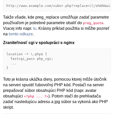
http://www.example.com/subor.php?replace=||/e%00&wit
Takže všade, kde preg_replace umožňuje zadať parametre
používaľom je potrebné parametre obaliť do
.
preg_quote
Viacej info napr.
tu
. Krásny príklad použitia si môžte pozrieť
na
tomto odkaze
.
Zraniteľnosť cgi v spolupráci s nginx
location ~* \.php$ {

  fastcgi_pass php_cgi;

  ...

}
Toto je krásna ukážka diery, pomocou ktorej môže útočník
na serveri spustiť ľubovoľný PHP kód. Postačí na server
prepašovať súbor obsahujúci PHP kód (napr. avatar
obsahujúci
). Potom stačí do prehliadača
<?php ... ?>
zadať nasledujúcu adresu a jpg súbor sa vykoná ako PHP
skript.