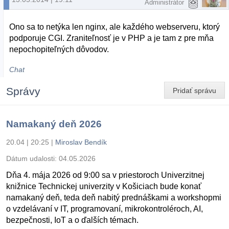
Administrátor
Ono sa to netýka len nginx, ale každého webserveru, ktorý
podporuje CGI. Zraniteľnosť je v PHP a je tam z pre mňa
nepochopiteľných dôvodov.
Chat
Správy
Pridať správu
Namakaný deň 2026
20.04 | 20:25
|
Miroslav Bendík
Dátum udalosti:
04.05.2026
Dňa 4. mája 2026 od 9:00 sa v priestoroch Univerzitnej
knižnice Technickej univerzity v Košiciach bude konať
namakaný deň, teda deň nabitý prednáškami a workshopmi
o vzdelávaní v IT, programovaní, mikrokontroléroch, AI,
bezpečnosti, IoT a o ďalších témach.