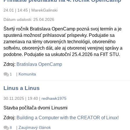
24.01 | 14:45
|
MarekGalinski
Dátum udalosti:
25.04.2026
Štvrtý ročník Bratislava OpenCamp pozná svoj termín a je
spustená možnosť prihlasovať príspevky. Podujatie sa
zameriava na témy otvorených technológii, otvoreného
softvéru, otvorených dát, ale aj otvorenej verejnej správy a
podobne. Podujatie sa uskutoční 25.4.2026 na FIIT STU.
Zdroj:
Bratislava OpenCamp
|
Komunita
1
Linus a Linus
30.11.2025 | 19:40
|
redhawk1975
Stavba počítača dvomi Linusmi
Zdroj:
Building a Computer with the CREATOR of Linux!
|
Zaujímavý článok
8