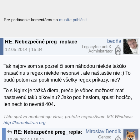
Pre pridávanie komentárov sa
musíte prihlásiť
.
bedňa
RE: Nebezpečné preg_replace a zlý nebezpečný nginx
LegacyIce-antiX
12.05.2014 | 15:34
Administrátor
Tak najprv som sa pozrel či som náhodou niekde takúto
prasačinu s regex niekde nespravil, ale našťastie nie :) To
budú potom asi postihnuté všetky regex príkazy, nie?
To s Nginx je ťažká diera, prečo je vôbec možnosť mať
nastavenú takú bíkovinu? Jako pod heslom, spusti hocičo,
len nech to nevráti 404.
Táto správa neobsahuje vírus, pretože nepoužívam MS Windows.
http://kernelultras.org
Miroslav Bendík
RE: Nebezpečné preg_replace a zlý nebezpečný nginx
Gentoo
13.05.2014 | 19:11