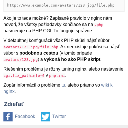
http://www.example.com/avatars/123.jpg/file.php
Ako je to teda možné? Zapísané pravidlo v nginx nám
hovorí, že všetky požiadavky končiace sa na
.php
nasmeruje na PHP CGI. To funguje správne.
V defaultnej konfigurácii však PHP skúsi nájsť súbor
. Ak neexistuje pokúsi sa nájsť
avatars/123.jpg/file.php
súbor s
podobnou cestou
(v tomto prípade
) a
vykoná ho ako PHP skript
.
avatars/123.jpg
Riešením problému je rôzny tuning nginx, alebo nastavenie
v
.
cgi.fix_pathinfo=0
php.ini
Zopár informácií o probléme
tu
, alebo priamo vo
wiki k
nginx
.
Zdieľať
Facebook
Twitter