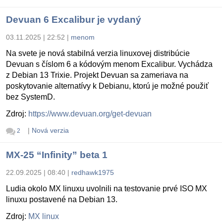
Devuan 6 Excalibur je vydaný
03.11.2025 | 22:52
|
menom
Na svete je nová stabilná verzia linuxovej distribúcie
Devuan s číslom 6 a kódovým menom Excalibur. Vychádza
z Debian 13 Trixie. Projekt Devuan sa zameriava na
poskytovanie alternatívy k Debianu, ktorú je možné použiť
bez SystemD.
Zdroj:
https://www.devuan.org/get-devuan
|
Nová verzia
2
MX-25 “Infinity” beta 1
22.09.2025 | 08:40
|
redhawk1975
Ludia okolo MX linuxu uvolnili na testovanie prvé ISO MX
linuxu postavené na Debian 13.
Zdroj:
MX linux