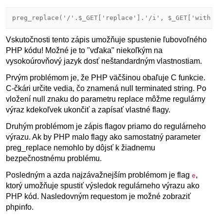
preg_replace('/'.$_GET['replace'].'/i', $_GET['with'
Vskutočnosti tento zápis umožňuje spustenie ľubovoľného
PHP kódu! Možné je to "vďaka" niekoľkým na
vysokoúrovňový jazyk dosť neštandardným vlastnostiam.
Prvým problémom je, že PHP väčšinou obaľuje C funkcie.
C-čkári určite vedia, čo znamená null terminated string. Po
vložení null znaku do parametru replace môžme regulárny
výraz kdekoľvek ukončiť a zapísať vlastné flagy.
Druhým problémom je zápis flagov priamo do regulárneho
výrazu. Ak by PHP malo flagy ako samostatný parameter
preg_replace nemohlo by dôjsť k žiadnemu
bezpečnostnému problému.
Posledným a azda najzávažnejším problémom je flag
,
e
ktorý umožňuje spustiť výsledok regulárneho výrazu ako
PHP kód. Nasledovným requestom je možné zobraziť
phpinfo.