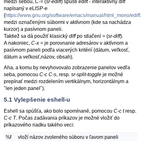
medzi sebou,
C-=
(
sr-ediff
) spustí ediff - interaktívny diff
napísaný v eLISP-e
(
https://www.gnu.org/software/emacs/manual/html_mono/ediff
medzi označenými súbormi v aktívnom (kde sa nachádza
kurzor) a pasívnom paneli.
Taktiež sa dá použiť klasický
diff
po stlačení
=
(
sr-diff
).
A nakoniec,
C-x =
je porovnanie adresárov v aktívnom a
pasívnom paneli podľa viacerých kritérií (dátum, veľkosť,
dátum a veľkosť,názov, obsah).
Aha, a komu by nevyhovovalo zobrazenie panelov vedľa
seba, pomocou
C-c C-s
, resp.
sr-split-toggle
je možné
prepínať medzi rozdelením vertikálnym, horizontálnym a
"len jeden panel").
5.1
Vylepšenie eshell-u
Eshell sa spúšťa, ako bolo spomínané, pomocou
C-c t
resp.
C-c T
. Počas zadávania príkazov je možné vložiť do
príkazového riadku takého veci:
%f
vloží názov zvoleného súboru v ľavom paneli