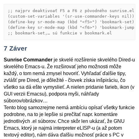
;; 
najprv deaktivoať F5 a F6 z pôvodného sunrise.el
(custom-set-variables '(sr-use-commander-keys nil))

(define-key sr-mode-map (kbd 
"<f5>"
) 'bookmark-set)  
(define-key sr-mode-map (kbd 
"<f6>"
;; 
bookmark-set,… sú funkcie v bookmark.el
7
Záver
Sunrise Commander
je skvelé rozšírenie skvelého Dired-u
skvelého Emacs-u. Že rozširovať jeho možnosti môže
každý, o tom nemá zmysel hovoriť. Vyhľadať ďalšie tipy,
zvlášť pre Dired, je dôležité - človek získa inšpiráciu, čo
všetko sa dá ešte vymyslieť. A nielen pridanie farieb, ikon (v
GUI verzii Emacsu), podpora myši, náhľady
súborov/obrázkov…
Tento blog samozrejme nemá ambíciu opísať všetky funkcie
podrobne, na to je lepšie si prečítať napr. komentáre
jednotlivých .el súborov. Chce skôr len ukázať, že GNU
Emacs, ktorý je najmä interpreter eLISP-u (a až potom
textový editor), nám dáva ďalšiu možnosť práce s PC v