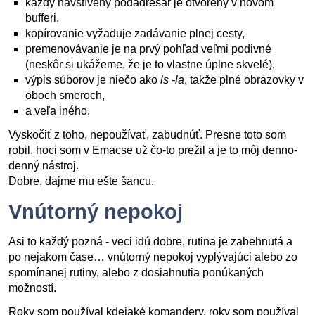
každý navštívený podadresár je otvorený v novom
bufferi,
kopírovanie vyžaduje zadávanie plnej cesty,
premenovávanie je na prvý pohľad veľmi podivné
(neskôr si ukážeme, že je to vlastne úplne skvelé),
výpis súborov je niečo ako
ls -la
, takže plné obrazovky v
oboch smeroch,
a veľa iného.
Vyskočiť z toho, nepoužívať, zabudnúť. Presne toto som
robil, hoci som v Emacse už čo-to prežil a je to môj denno-
denný nástroj.
Dobre, dajme mu ešte šancu.
Vnútorný nepokoj
Asi to každý pozná - veci idú dobre, rutina je zabehnutá a
po nejakom čase… vnútorný nepokoj vyplývajúci alebo zo
spomínanej rutiny, alebo z dosiahnutia ponúkaných
možností.
Roky som používal kdejaké komandery, roky som používal