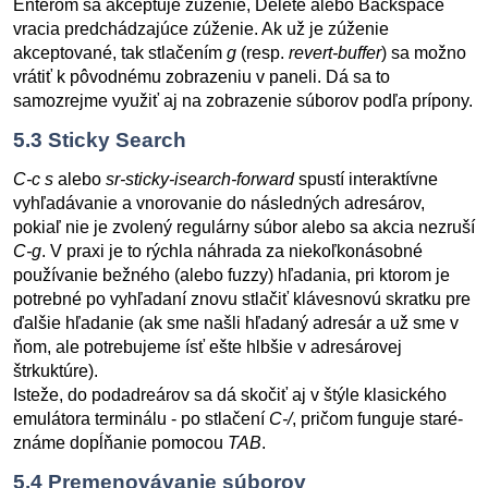
Enterom sa akceptuje zúženie, Delete alebo Backspace
vracia predchádzajúce zúženie. Ak už je zúženie
akceptované, tak stlačením
g
(resp.
revert-buffer
) sa možno
vrátiť k pôvodnému zobrazeniu v paneli. Dá sa to
samozrejme využiť aj na zobrazenie súborov podľa prípony.
5.3
Sticky Search
C-c s
alebo
sr-sticky-isearch-forward
spustí interaktívne
vyhľadávanie a vnorovanie do následných adresárov,
pokiaľ nie je zvolený regulárny súbor alebo sa akcia nezruší
C-g
. V praxi je to rýchla náhrada za niekoľkonásobné
používanie bežného (alebo fuzzy) hľadania, pri ktorom je
potrebné po vyhľadaní znovu stlačiť klávesnovú skratku pre
ďalšie hľadanie (ak sme našli hľadaný adresár a už sme v
ňom, ale potrebujeme ísť ešte hlbšie v adresárovej
štrkuktúre).
Isteže, do podadreárov sa dá skočiť aj v štýle klasického
emulátora terminálu - po stlačení
C-/
, pričom funguje staré-
známe dopĺňanie pomocou
TAB
.
5.4
Premenovávanie súborov