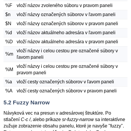
%F
vloží názov zvoleného súboru v pravom paneli
$n
vloží názvy označených súborov v ľavom paneli
$N
vloží názvy označených súborov v pravom paneli
%d
vloží názov aktuálneho adresára v ľavom paneli
%D
vloží názov aktuálneho adresára v pravom paneli
vloží názvy i celou cestou pre označené súbory v
%m
ľavom paneli
vloží názvy i celou cestou pre označené súbory v
%M
pravom paneli
%a
vloží cesty označených súborov v ľavom paneli
%A
vloží cesty označených súborov v pravom paneli
5.2
Fuzzy Narrow
Návyková vec na presun v adresárovej štruktúre. Po
stlačení
C-c /
, alebo príkaze
sr-fuzzy-narrow
sa interaktívne
zužuje zobrazenie obsahu panelu, ktoré je navyše "fuzzy".