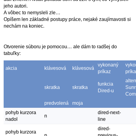
jeho autori.
A vôbec to nemysleli zle…
Opíšem len základné postupy práce, nejaké zaujímavosti si
nechám na koniec.
Otvorenie súboru je pomocou… ale dám to radšej do
tabuľky:
vykonaný
vyko
akcia
klávesová
klávesová
príkaz
prík
alter
funkcia
skratka
skratka
Sunr
Dired-u
Com
predvolená
moja
pohyb kurzora
dired-next-
n
nadol
line
dired-
pohyb kurzora
p
previous-