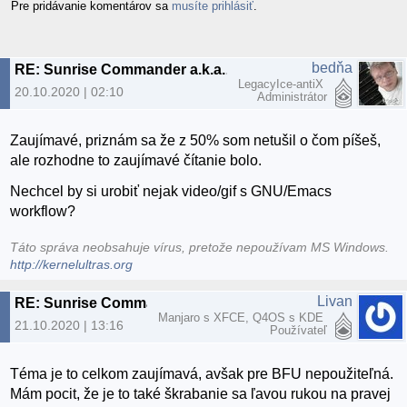
Pre pridávanie komentárov sa
musíte prihlásiť
.
bedňa
RE: Sunrise Commander a.k.a. Dired ortodoxne
LegacyIce-antiX
20.10.2020 | 02:10
Administrátor
Zaujímavé, priznám sa že z 50% som netušil o čom píšeš,
ale rozhodne to zaujímavé čítanie bolo.
Nechcel by si urobiť nejak video/gif s GNU/Emacs
workflow?
Táto správa neobsahuje vírus, pretože nepoužívam MS Windows.
http://kernelultras.org
Livan
RE: Sunrise Commander a.k.a. Dired ortodoxne
Manjaro s XFCE, Q4OS s KDE
21.10.2020 | 13:16
Používateľ
Téma je to celkom zaujímavá, avšak pre BFU nepoužiteľná.
Mám pocit, že je to také škrabanie sa ľavou rukou na pravej