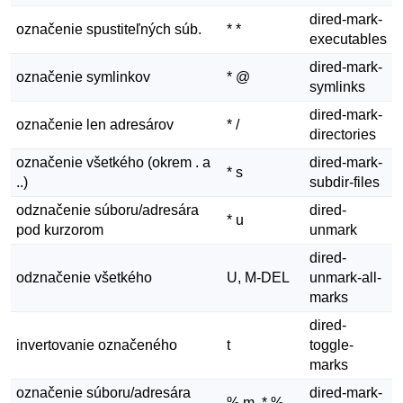
dired-mark-
označenie spustiteľných súb.
* *
executables
dired-mark-
označenie symlinkov
* @
symlinks
dired-mark-
označenie len adresárov
* /
directories
označenie všetkého (okrem . a
dired-mark-
* s
..)
subdir-files
odznačenie súboru/adresára
dired-
* u
pod kurzorom
unmark
dired-
odznačenie všetkého
U, M-DEL
unmark-all-
marks
dired-
invertovanie označeného
t
toggle-
marks
označenie súboru/adresára
dired-mark-
% m, * %