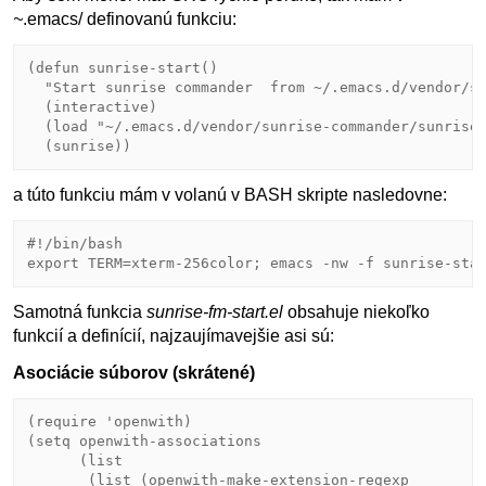
~
.emacs/ definovanú funkciu:
(
defun
sunrise-start
()

"Start sunrise commander  from ~/.emacs.d/vendor/s
  (interactive)

  (load 
"~/.emacs.d/vendor/sunrise-commander/sunrise
a túto funkciu mám v volanú v BASH skripte nasledovne:
#
!/bin/
bash
export
TERM
Samotná funkcia
sunrise-fm-start.el
obsahuje niekoľko
funkcií a definícií, najzaujímavejšie asi sú:
Asociácie súborov (skrátené)
(
require
 '
openwith
)

(setq openwith-associations

      (list

       (list (openwith-make-extension-regexp
