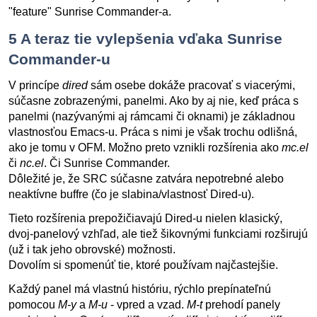
"feature" Sunrise Commander-a.
5
A teraz tie vylepšenia vďaka Sunrise
Commander-u
V princípe
dired
sám osebe dokáže pracovať s viacerými,
súčasne zobrazenými, panelmi. Ako by aj nie, keď práca s
panelmi (nazývanými aj rámcami či oknami) je základnou
vlastnosťou Emacs-u. Práca s nimi je však trochu odlišná,
ako je tomu v OFM. Možno preto vznikli rozšírenia ako
mc.el
či
nc.el
. Či Sunrise Commander.
Dôležité je, že SRC súčasne zatvára nepotrebné alebo
neaktívne buffre (čo je slabina/vlastnosť Dired-u).
Tieto rozšírenia prepožičiavajú Dired-u nielen klasický,
dvoj-panelový vzhľad, ale tiež šikovnými funkciami rozširujú
(už i tak jeho obrovské) možnosti.
Dovolím si spomenúť tie, ktoré používam najčastejšie.
Každý panel má vlastnú históriu, rýchlo prepínateľnú
pomocou
M-y
a
M-u
- vpred a vzad.
M-t
prehodí panely