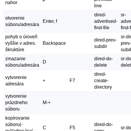
nahor
line
dired-
sr-
otvorenie
Enter, f
advertised-
adve
súboru/adresára
find-file
find-f
pohyb o úroveň
sr-di
dired-prev-
vyššie v adres.
Backspace
prev
subdir
škruktúre
subd
zmazanie
dired-do-
sr-do
D
súboru/adresára
delete
dele
dired-
vytvorenie
+
F7
create-
adresára
directory
vytvorenie
prázdneho
M-+
súboru
kopírovanie
súboru(-
dired-do-
C
F5
sr-d
ov)/adresára(-
copy