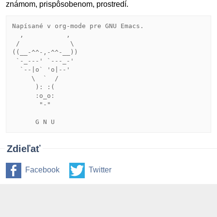
známom, prispôsobenom, prostredí.
Napísané v org-mode pre GNU Emacs.

  ,           ,

 /             \

((__-^^-,-^^-__))

 `-_---' `---_-'

  `--|o` 'o|--'

     \  `  /

      ): :(

      :o_o:

       "-"

Zdieľať
Facebook
Twitter