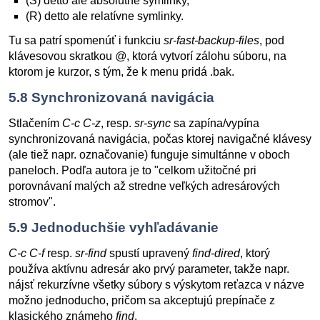
(S) detto ale absolútne symlinky,
(R) detto ale relatívne symlinky.
Tu sa patrí spomenúť i funkciu
sr-fast-backup-files
, pod
klávesovou skratkou
@
, ktorá vytvorí zálohu súboru, na
ktorom je kurzor, s tým, že k menu pridá .bak.
5.8
Synchronizovaná navigácia
Stlačením
C-c C-z
, resp.
sr-sync
sa zapína/vypína
synchronizovaná navigácia, počas ktorej navigačné klávesy
(ale tiež napr. označovanie) funguje simultánne v oboch
paneloch. Podľa autora je to "celkom užitočné pri
porovnávaní malých až stredne veľkých adresárových
stromov".
5.9
Jednoduchšie vyhľadávanie
C-c C-f
resp.
sr-find
spustí upravený
find-dired
, ktorý
používa aktívnu adresár ako prvý parameter, takže napr.
nájsť rekurzívne všetky súbory s výskytom reťazca v názve
možno jednoducho, pričom sa akceptujú prepínače z
klasického známeho
find
.