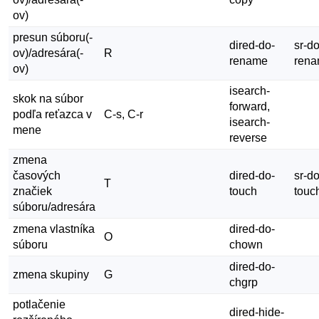
ov)
presun súboru(-
dired-do-
sr-do
ov)/adresára(-
R
rename
ren
ov)
isearch-
skok na súbor
forward,
podľa reťazca v
C-s, C-r
isearch-
mene
reverse
zmena
časových
dired-do-
sr-do
T
značiek
touch
touc
súboru/adresára
zmena vlastníka
dired-do-
O
súboru
chown
dired-do-
zmena skupiny
G
chgrp
potlačenie
dired-hide-