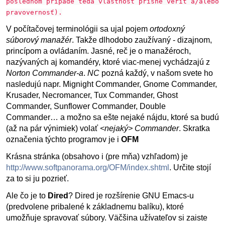
poslednom prípade teda vlastnosť prísne veriť a/alebo
pravovernosť).
V počítačovej terminológii sa ujal pojem
ortodoxný
súborový manažér
. Takže dlhodobo zaužívaný - dizajnom,
princípom a ovládaním. Jasné, reč je o manažéroch,
nazývaných aj komandéry, ktoré viac-menej vychádzajú z
Norton Commander-a
.
NC
pozná každý, v našom svete ho
nasledujú napr. Mignight Commander, Gnome Commander,
Krusader, Necromancer, Tux Commander, Ghost
Commander, Sunflower Commander, Double
Commander… a možno sa ešte nejaké nájdu, ktoré sa budú
(až na pár výnimiek) volať
<nejaký> Commander
. Skratka
označenia týchto programov je i
OFM
Krásna stránka (obsahovo i (pre mňa) vzhľadom) je
http://www.softpanorama.org/OFM/index.shtml
. Určite stojí
za to si ju pozrieť.
Ale čo je to
Dired
? Dired je rozšírenie GNU Emacs-u
(predvolene pribalené k základnemu balíku), ktoré
umožňuje spravovať súbory. Väčšina užívateľov si zaiste