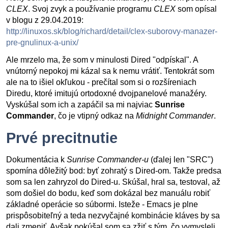
CLEX
. Svoj zvyk a používanie programu
CLEX
som opísal
v blogu z 29.04.2019:
http://linuxos.sk/blog/richard/detail/clex-suborovy-manazer-
pre-gnulinux-a-unix/
Ale mrzelo ma, že som v minulosti Dired "odpískal". A
vnútorný nepokoj mi kázal sa k nemu vrátiť. Tentokrát som
ale na to išiel okľukou - prečítal som si o rozšíreniach
Diredu, ktoré imitujú ortodoxné dvojpanelové manažéry.
Vyskúšal som ich a zapáčil sa mi najviac
Sunrise
Commander
, čo je vtipný odkaz na
Midnight Commander
.
Prvé precitnutie
Dokumentácia k
Sunrise Commander-u
(ďalej len "SRC")
spomína dôležitý bod: byť zohratý s Dired-om. Takže predsa
som sa len zahryzol do Dired-u. Skúšal, hral sa, testoval, až
som došiel do bodu, keď som dokázal bez manuálu robiť
základné operácie so súbormi. Isteže - Emacs je plne
prispôsobiteľný a teda nezvyčajné kombinácie kláves by sa
dali zmeniť. Avšak pokúšal som sa zžiť s tým, čo vymysleli