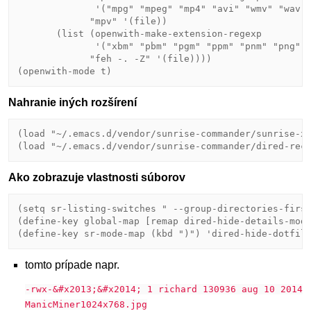
              '(
"mpg"
"mpeg"
"mp4"
"avi"
"wmv"
"wav"
"mpv"
 '(file))

       (list (openwith-make-extension-regexp

              '(
"xbm"
"pbm"
"pgm"
"ppm"
"pnm"
"png"
"feh -. -Z"
 '(file))))

Nahranie iných rozšírení
(load 
"~/.emacs.d/vendor/sunrise-commander/sunrise-x
(load 
"~/.emacs.d/vendor/sunrise-commander/dired-rec
Ako zobrazuje vlastnosti súborov
(setq sr-listing-switches 
" --group-directories-firs
(define-key global-map [remap dired-hide-details-mode
(define-key sr-mode-map (kbd 
")"
tomto prípade napr.
-rwx-&#x2013;&#x2014; 1 richard 130936 aug 10 2014
ManicMiner1024x768.jpg