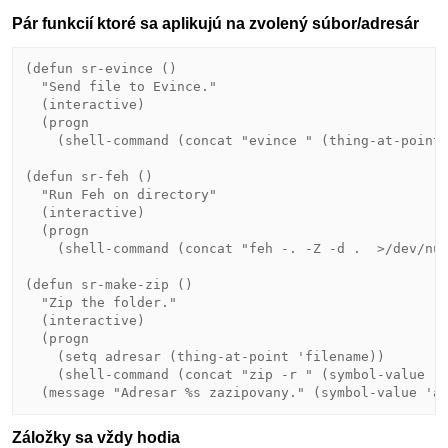
Pár funkcií ktoré sa aplikujú na zvolený súbor/adresár
(defun sr-evince ()

  "Send file to Evince."

  (interactive)

  (progn

    (shell-command (concat "evince " (thing-at-point 
(defun sr-feh ()

  "Run Feh on directory"

  (interactive)

  (progn

    (shell-command (concat "feh -. -Z -d .  >/dev/nul
(defun sr-make-zip ()

  "Zip the folder."

  (interactive)

  (progn

    (setq adresar (thing-at-point 'filename))

    (shell-command (concat "zip -r " (symbol-value 'a
Záložky sa vždy hodia