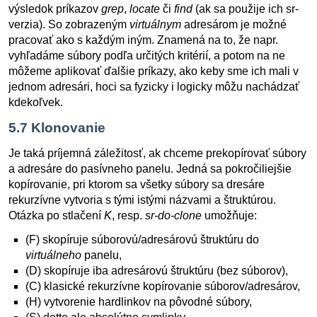
výsledok príkazov
grep
,
locate
či
find
(ak sa použije ich sr-
verzia). So zobrazeným
virtuálnym
adresárom je možné
pracovať ako s každým iným. Znamená na to, že napr.
vyhľadáme súbory podľa určitých kritérií, a potom na ne
môžeme aplikovať ďalšie príkazy, ako keby sme ich mali v
jednom adresári, hoci sa fyzicky i logicky môžu nachádzať
kdekoľvek.
5.7
Klonovanie
Je taká príjemná záležitosť, ak chceme prekopírovať súbory
a adresáre do pasívneho panelu. Jedná sa pokročiliejšie
kopírovanie, pri ktorom sa všetky súbory sa dresáre
rekurzívne vytvoria s tými istými názvami a štruktúrou.
Otázka po stlačení
K
, resp.
sr-do-clone
umožňuje:
(F) skopíruje súborovú/adresárovú štruktúru do
virtuálneho
panelu,
(D) skopíruje iba adresárovú štruktúru (bez súborov),
(C) klasické rekurzívne kopírovanie súborov/adresárov,
(H) vytvorenie hardlinkov na pôvodné súbory,