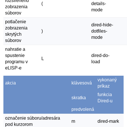
rozšíreného
(
details-
zobrazenia
mode
súborov
potlačenie
dired-hide-
zobrazenia
)
dotfiles-
skrytých
mode
súborov
nahratie a
spustenie
dired-do-
L
programu v
load
eLISP-e
vykonaný
akcia
klávesová
príkaz
funkcia
skratka
Dired-u
predvolená
označenie súboru/adresára
m
dired-mark
pod kurzorom