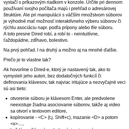
vystačí s príkazovým riadkom v konzole. Určite pri dennom
používaní svojho počítača majú i prehľad o adresárovej
štruktúre. Ale pri manipulácii s väčším množstvom súborov
je výhodné mať možnosť interaktívneho výberu súborov či
rýchlu asociáciu napr. podľa prípony alebo
file
súboru.
A toto presne Dired robí, a robí to - neintuitívne,
ťaždopádne, zdĺhavo, bolestivo.
Na prvý pohľad. I na druhý a možno aj na mnohé ďalšie.
Prečo je to vlastne tak?
Ak hovoríme o Dired-e, ktorý je nastavený tak, ako to
vymysleli jeho autori, bez dodatočných funkcíí či
definovania klávesov, tak najviac iritujúce a nezvyčajné veci
sú asi tieto:
otvorenie súboru je klávesom Enter, ale predvolene
neexistuje žiadna asociovanie súborov, takže aj video
sa otvorí v textovom editore,
kopírovanie - <C> (t.j. Shift+c), mazanie <D> a potom
<x>…,