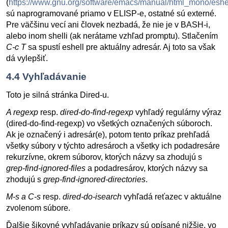
(
https://www.gnu.org/software/emacs/manual/html_mono/eshel
sú naprogramované priamo v ELISP-e, ostatné sú externé.
Pre väčšinu vecí ani človek nezbadá, že nie je v BASH-i,
alebo inom shelli (ak nerátame vzhľad promptu). Stlačením
C-c T
sa spustí eshell pre aktuálny adresár. Aj toto sa však
dá vylepšiť.
4.4
Vyhľadávanie
Toto je silná stránka Dired-u.
A regexp
resp.
dired-do-find-regexp
vyhľadý regulárny výraz
(dired-do-find-regexp) vo všetkých označených súboroch.
Ak je označený i adresár(e), potom tento príkaz prehľadá
všetky súbory v týchto adresároch a všetky ich podadresáre
rekurzívne, okrem súborov, ktorých názvy sa zhodujú s
grep-find-ignored-files
a podadresárov, ktorých názvy sa
zhodujú s
grep-find-ignored-directories
.
M-s a C-s
resp.
dired-do-isearch
vyhľadá reťazec v aktuálne
zvolenom súbore.
Ďalšie šikovné vyhľadávanie príkazy sú opísané nižšie, vo