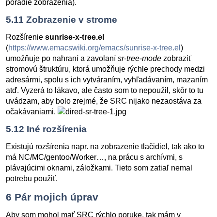
poradie zobrazenia).
5.11
Zobrazenie v strome
Rozšírenie
sunrise-x-tree.el
(
https://www.emacswiki.org/emacs/sunrise-x-tree.el
)
umožňuje po nahraní a zavolaní
sr-tree-mode
zobraziť
stromovú štruktúru, ktorá umožňuje rýchle prechody medzi
adresármi, spolu s ich vytváraním, vyhľadávaním, mazaním
atď. Vyzerá to lákavo, ale často som to nepoužil, skôr to tu
uvádzam, aby bolo zrejmé, že SRC nijako nezaostáva za
očakávaniami.
5.12
Iné rozšírenia
Existujú rozšírenia napr. na zobrazenie tlačidiel, tak ako to
má NC/MC/gentoo/Worker…, na prácu s archívmi, s
plávajúcimi oknami, záložkami. Tieto som zatiaľ nemal
potrebu použiť.
6
Pár mojich úprav
Aby som mohol mať SRC rýchlo poruke, tak mám v