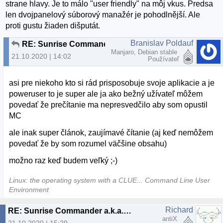
strane hlavy. Je to málo "user friendly" na môj vkus. Predsa
len dvojpanelový súborový manažér je pohodlnější. Ale
proti gustu žiaden dišputát.
Branislav Poldauf
RE: Sunrise Commander a.k.a. Dired ortodoxne
Manjaro, Debian stable
21.10.2020 | 14:02
Používateľ
asi pre niekoho kto si rád prisposobuje svoje aplikacie a je
poweruser to je super ale ja ako bežný užívateľ môžem
povedať že prečítanie ma nepresvedčilo aby som opustil
MC
ale inak super článok, zaujímavé čítanie (aj keď nemôžem
povedať že by som rozumel väčšine obsahu)
možno raz keď budem veľký ;-)
Linux: the operating system with a CLUE... Command Line User
Environment
Richard
RE: Sunrise Commander a.k.a. Dired ortodoxne
antiX
21.10.2020 | 15:29