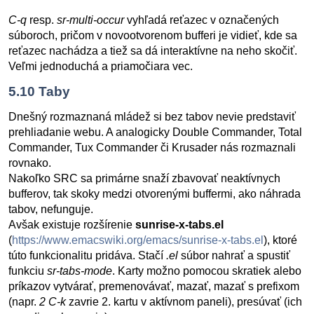
C-q
resp.
sr-multi-occur
vyhľadá reťazec v označených
súboroch, pričom v novootvorenom bufferi je vidieť, kde sa
reťazec nachádza a tiež sa dá interaktívne na neho skočiť.
Veľmi jednoduchá a priamočiara vec.
5.10
Taby
Dnešný rozmaznaná mládež si bez tabov nevie predstaviť
prehliadanie webu. A analogicky Double Commander, Total
Commander, Tux Commander či Krusader nás rozmaznali
rovnako.
Nakoľko SRC sa primárne snaží zbavovať neaktívnych
bufferov, tak skoky medzi otvorenými buffermi, ako náhrada
tabov, nefunguje.
Avšak existuje rozšírenie
sunrise-x-tabs.el
(
https://www.emacswiki.org/emacs/sunrise-x-tabs.el
), ktoré
túto funkcionalitu pridáva. Stačí
.el
súbor nahrať a spustiť
funkciu
sr-tabs-mode
. Karty možno pomocou skratiek alebo
príkazov vytvárať, premenovávať, mazať, mazať s prefixom
(napr.
2 C-k
zavrie 2. kartu v aktívnom paneli), presúvať (ich