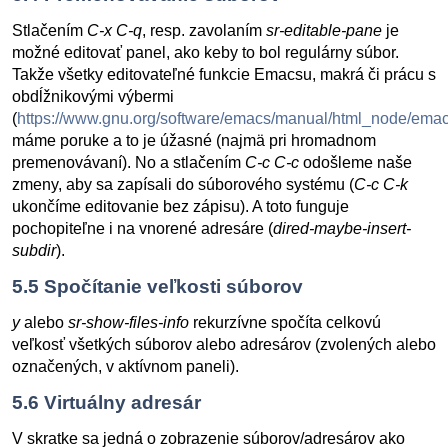
Stlačením
C-x C-q
, resp. zavolaním
sr-editable-pane
je
možné editovať panel, ako keby to bol regulárny súbor.
Takže všetky editovateľné funkcie Emacsu, makrá či prácu s
obdĺžnikovými výbermi
(
https://www.gnu.org/software/emacs/manual/html_node/emac
máme poruke a to je úžasné (najmä pri hromadnom
premenovávaní). No a stlačením
C-c C-c
odošleme naše
zmeny, aby sa zapísali do súborového systému (
C-c C-k
ukončíme editovanie bez zápisu). A toto funguje
pochopiteľne i na vnorené adresáre (
dired-maybe-insert-
subdir
).
5.5
Spočítanie veľkosti súborov
y
alebo
sr-show-files-info
rekurzívne spočíta celkovú
veľkosť všetkých súborov alebo adresárov (zvolených alebo
označených, v aktívnom paneli).
5.6
Virtuálny adresár
V skratke sa jedná o zobrazenie súborov/adresárov ako