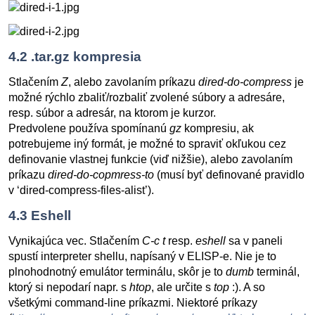
4.2
.tar.gz kompresia
Stlačením
Z
, alebo zavolaním príkazu
dired-do-compress
je
možné rýchlo zbaliť/rozbaliť zvolené súbory a adresáre,
resp. súbor a adresár, na ktorom je kurzor.
Predvolene používa spomínanú
gz
kompresiu, ak
potrebujeme iný formát, je možné to spraviť okľukou cez
definovanie vlastnej funkcie (viď nižšie), alebo zavolaním
príkazu
dired-do-copmress-to
(musí byť definované pravidlo
v ‘dired-compress-files-alist’).
4.3
Eshell
Vynikajúca vec. Stlačením
C-c t
resp.
eshell
sa v paneli
spustí interpreter shellu, napísaný v ELISP-e. Nie je to
plnohodnotný emulátor terminálu, skôr je to
dumb
terminál,
ktorý si nepodarí napr. s
htop
, ale určite s
top
:). A so
všetkými command-line príkazmi. Niektoré príkazy