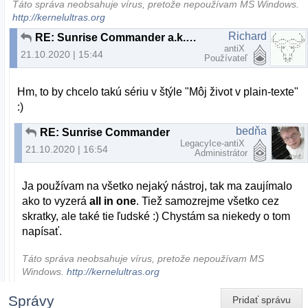
Táto správa neobsahuje vírus, pretože nepoužívam MS Windows.
http://kernelultras.org
Richard
RE: Sunrise Commander a.k.a. Dired ortodoxne
antiX
21.10.2020 | 15:44
Používateľ
Hm, to by chcelo takú sériu v štýle "Môj život v plain-texte"
:)
bedňa
RE: Sunrise Commander a.k.a. Dired ortodoxne
LegacyIce-antiX
21.10.2020 | 16:54
Administrátor
Ja používam na všetko nejaký nástroj, tak ma zaujímalo
ako to vyzerá
all in one
. Tiež samozrejme všetko cez
skratky, ale také tie ľudské :) Chystám sa niekedy o tom
napísať.
Táto správa neobsahuje vírus, pretože nepoužívam MS
Windows.
http://kernelultras.org
Správy
Pridať správu