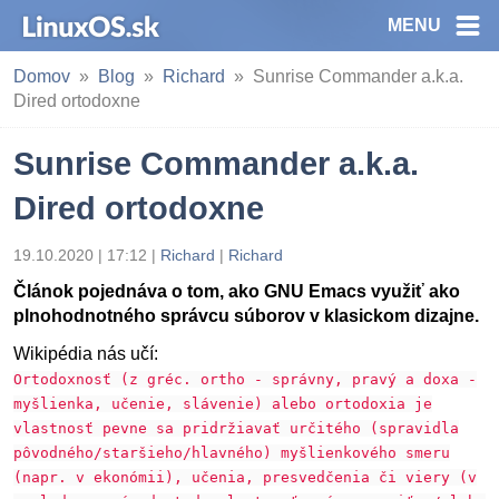
MENU
Domov
Blog
Richard
Sunrise Commander a.k.a.
Dired ortodoxne
Sunrise Commander a.k.a.
Dired ortodoxne
19.10.2020 | 17:12
|
Richard
|
Richard
Článok pojednáva o tom, ako GNU Emacs využiť ako
plnohodnotného správcu súborov v klasickom dizajne.
Wikipédia nás učí:
Ortodoxnosť (z gréc. ortho - správny, pravý a doxa -
myšlienka, učenie, slávenie) alebo ortodoxia je
vlastnosť pevne sa pridržiavať určitého (spravidla
pôvodného/staršieho/hlavného) myšlienkového smeru
(napr. v ekonómii), učenia, presvedčenia či viery (v