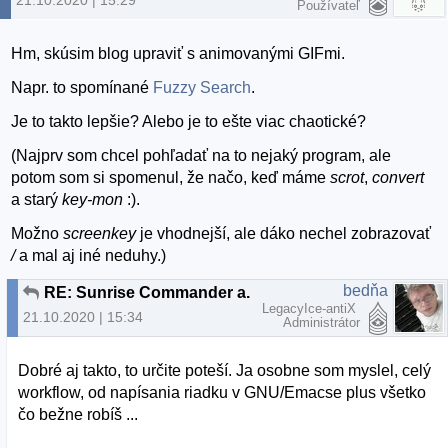
Používateľ
Hm, skúsim blog upraviť s animovanými GIFmi.
Napr. to spomínané
Fuzzy Search
.
Je to takto lepšie? Alebo je to ešte viac chaotické?
(Najprv som chcel pohľadať na to nejaký program, ale
potom som si spomenul, že načo, keď máme
scrot
,
convert
a starý
key-mon
:).
Možno
screenkey
je vhodnejší, ale dáko nechel zobrazovať
/
a mal aj iné neduhy.)
bedňa
RE: Sunrise Commander a.k.a. Dired ortodoxne
LegacyIce-antiX
21.10.2020 | 15:34
Administrátor
Dobré aj takto, to určite poteší. Ja osobne som myslel, celý
workflow, od napísania riadku v GNU/Emacse plus všetko
čo bežne robíš ...