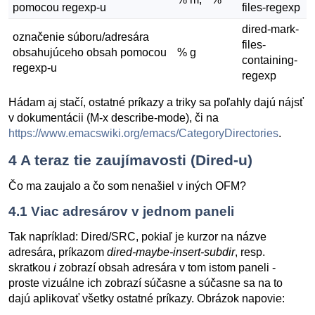
pomocou regexp-u
files-regexp
dired-mark-
označenie súboru/adresára
files-
obsahujúceho obsah pomocou
% g
containing-
regexp-u
regexp
Hádam aj stačí, ostatné príkazy a triky sa poľahly dajú nájsť
v dokumentácii (M-x describe-mode), či na
https://www.emacswiki.org/emacs/CategoryDirectories
.
4
A teraz tie zaujímavosti (Dired-u)
Čo ma zaujalo a čo som nenašiel v iných OFM?
4.1
Viac adresárov v jednom paneli
Tak napríklad: Dired/SRC, pokiaľ je kurzor na názve
adresára, príkazom
dired-maybe-insert-subdir
, resp.
skratkou
i
zobrazí obsah adresára v tom istom paneli -
proste vizuálne ich zobrazí súčasne a súčasne sa na to
dajú aplikovať všetky ostatné príkazy. Obrázok napovie: