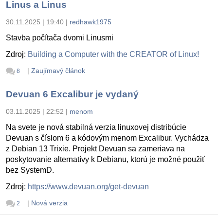
Linus a Linus
30.11.2025 | 19:40
|
redhawk1975
Stavba počítača dvomi Linusmi
Zdroj:
Building a Computer with the CREATOR of Linux!
|
Zaujímavý článok
8
Devuan 6 Excalibur je vydaný
03.11.2025 | 22:52
|
menom
Na svete je nová stabilná verzia linuxovej distribúcie
Devuan s číslom 6 a kódovým menom Excalibur. Vychádza
z Debian 13 Trixie. Projekt Devuan sa zameriava na
poskytovanie alternatívy k Debianu, ktorú je možné použiť
bez SystemD.
Zdroj:
https://www.devuan.org/get-devuan
|
Nová verzia
2