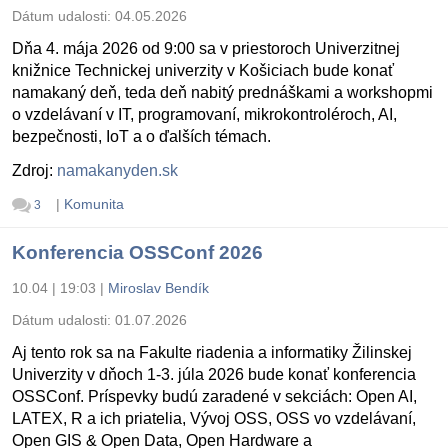
Dátum udalosti:
04.05.2026
Dňa 4. mája 2026 od 9:00 sa v priestoroch Univerzitnej
knižnice Technickej univerzity v Košiciach bude konať
namakaný deň, teda deň nabitý prednáškami a workshopmi
o vzdelávaní v IT, programovaní, mikrokontroléroch, AI,
bezpečnosti, IoT a o ďalších témach.
Zdroj:
namakanyden.sk
|
Komunita
3
Konferencia OSSConf 2026
10.04 | 19:03
|
Miroslav Bendík
Dátum udalosti:
01.07.2026
Aj tento rok sa na Fakulte riadenia a informatiky Žilinskej
Univerzity v dňoch 1-3. júla 2026 bude konať konferencia
OSSConf. Príspevky budú zaradené v sekciách: Open AI,
LATEX, R a ich priatelia, Vývoj OSS, OSS vo vzdelávaní,
Open GIS & Open Data, Open Hardware a