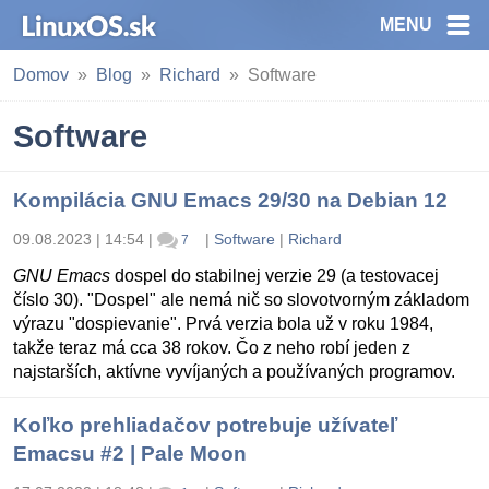
MENU
Domov
Blog
Richard
Software
Software
Kompilácia GNU Emacs 29/30 na Debian 12
09.08.2023 | 14:54
|
|
Software
|
Richard
7
GNU Emacs
dospel do stabilnej verzie 29 (a testovacej
číslo 30). "Dospel" ale nemá nič so slovotvorným základom
výrazu "dospievanie". Prvá verzia bola už v roku 1984,
takže teraz má cca 38 rokov. Čo z neho robí jeden z
najstarších, aktívne vyvíjaných a používaných programov.
Koľko prehliadačov potrebuje užívateľ
Emacsu #2 | Pale Moon