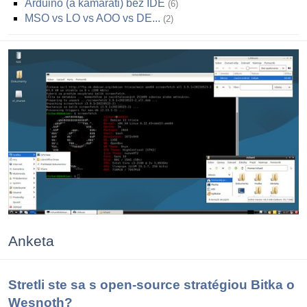
Arduino (a kamaráti) bez IDE
6
MSO vs LO vs AOO vs DE...
2
Anketa
Stretli ste sa s open-source stratégiou Bitka o
Wesnoth?