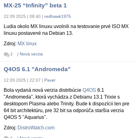
MX-25 “Infinity” beta 1
22.09.2025 | 08:40
|
redhawk1975
Ludia okolo MX linuxu uvolnili na testovanie prvé ISO MX
linuxu postavené na Debian 13.
Zdroj:
MX linux
|
Nová verzia
2
Q4OS 6.1 "Andromeda"
12.09.2025 | 22:07
|
Pavel
Bola vydaná nová verzia distribúcie
Q4OS
6.1
"Andromeda", ktorá vychádza z Debianu 13.1 Trixie s
desktopom Plasma alebo Trinity. Bude k dispozícii len pre
64 bit architektúru, pre 32 bit sa odporúča staršia verzia
Q4OS 5 "Aquarius".
Zdroj:
DistroWatch.com
|
Nová verzia