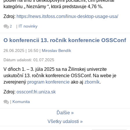
podiel na trhu s desktopovými počítačmi, čím prekonal
kategóriu „ Neznámy “, ktorá predstavuje 4,76 %.
Zdroj:
https://news.itsfoss.com/linux-desktop-usage-usa/
|
IT novinky
2
O konferencii 13. ročník konferencie OSSConf
26.06.2025 | 16:50
|
Miroslav Bendík
Dátum udalosti:
01.07.2025
V dňoch 1. – 3. júla 2025 sa na Žilinskej univerzite
uskutoční 13. ročník konferencie OSSConf. Na webe je
zverejnený
program konferencie
ako aj
zborník
.
Zdroj:
ossconf.fri.uniza.sk
|
Komunita
Ďalšie
Všetky udalosti