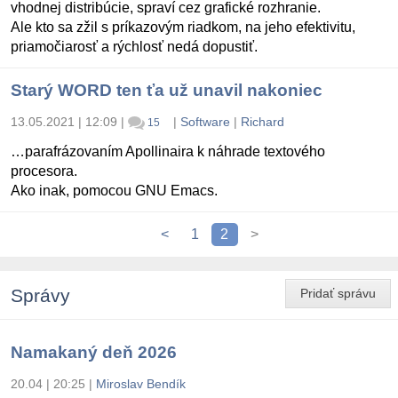
vhodnej distribúcie, spraví cez grafické rozhranie.
Ale kto sa zžil s príkazovým riadkom, na jeho efektivitu,
priamočiarosť a rýchlosť nedá dopustiť.
Starý WORD ten ťa už unavil nakoniec
13.05.2021 | 12:09
|
|
Software
|
Richard
15
…parafrázovaním Apollinaira k náhrade textového
procesora.
Ako inak, pomocou GNU Emacs.
<
1
2
>
Správy
Pridať správu
Namakaný deň 2026
20.04 | 20:25
|
Miroslav Bendík