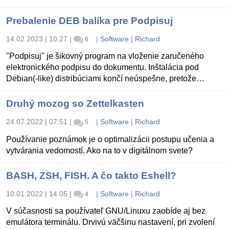
Prebalenie DEB balíka pre Podpisuj
14.02.2023 | 10:27
|
|
Software
|
Richard
6
"Podpisuj" je šikovný program na vloženie zaručeného
elektronického podpisu do dokumentu. Inštalácia pod
Debian(-like) distribúciami končí neúspešne, pretože…
Druhý mozog so Zettelkasten
24.07.2022 | 07:51
|
|
Software
|
Richard
5
Používanie poznámok je o optimalizácii postupu učenia a
vytvárania vedomostí. Ako na to v digitálnom svete?
BASH, ZSH, FISH. A čo takto Eshell?
10.01.2022 | 14:05
|
|
Software
|
Richard
4
V súčasnosti sa používateľ GNU/Linuxu zaobíde aj bez
emulátora terminálu. Drvivú väčšinu nastavení, pri zvolení