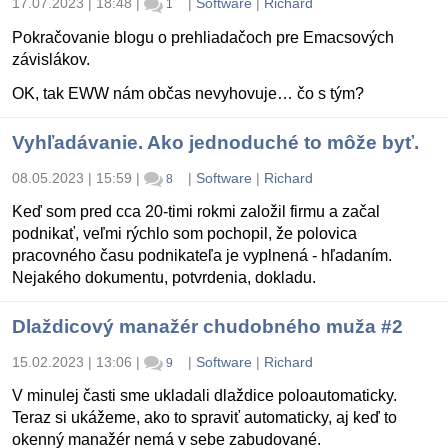
17.07.2023 | 18:48
|
|
Software
|
Richard
1
Pokračovanie blogu o prehliadačoch pre Emacsových
závislákov.
OK, tak EWW nám občas nevyhovuje… čo s tým?
Vyhľadávanie. Ako jednoduché to môže byť.
08.05.2023 | 15:59
|
|
Software
|
Richard
8
Keď som pred cca 20-timi rokmi založil firmu a začal
podnikať, veľmi rýchlo som pochopil, že polovica
pracovného času podnikateľa je vyplnená - hľadaním.
Nejakého dokumentu, potvrdenia, dokladu.
Dlaždicový manažér chudobného muža #2
15.02.2023 | 13:06
|
|
Software
|
Richard
9
V minulej časti sme ukladali dlaždice poloautomaticky.
Teraz si ukážeme, ako to spraviť automaticky, aj keď to
okenný manažér nemá v sebe zabudované.