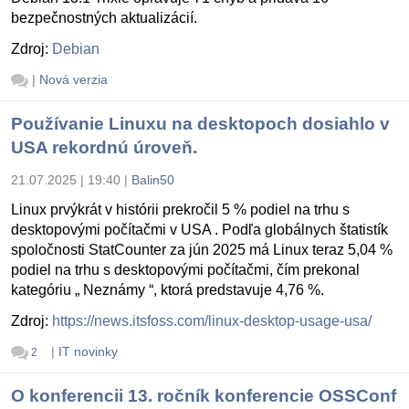
bezpečnostných aktualizácií.
Zdroj:
Debian
|
Nová verzia
Používanie Linuxu na desktopoch dosiahlo v
USA rekordnú úroveň.
21.07.2025 | 19:40
|
Balin50
Linux prvýkrát v histórii prekročil 5 % podiel na trhu s
desktopovými počítačmi v USA . Podľa globálnych štatistík
spoločnosti StatCounter za jún 2025 má Linux teraz 5,04 %
podiel na trhu s desktopovými počítačmi, čím prekonal
kategóriu „ Neznámy “, ktorá predstavuje 4,76 %.
Zdroj:
https://news.itsfoss.com/linux-desktop-usage-usa/
|
IT novinky
2
O konferencii 13. ročník konferencie OSSConf