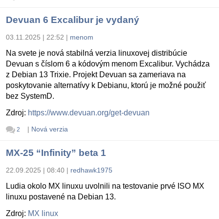
Devuan 6 Excalibur je vydaný
03.11.2025 | 22:52
|
menom
Na svete je nová stabilná verzia linuxovej distribúcie
Devuan s číslom 6 a kódovým menom Excalibur. Vychádza
z Debian 13 Trixie. Projekt Devuan sa zameriava na
poskytovanie alternatívy k Debianu, ktorú je možné použiť
bez SystemD.
Zdroj:
https://www.devuan.org/get-devuan
|
Nová verzia
2
MX-25 “Infinity” beta 1
22.09.2025 | 08:40
|
redhawk1975
Ludia okolo MX linuxu uvolnili na testovanie prvé ISO MX
linuxu postavené na Debian 13.
Zdroj:
MX linux