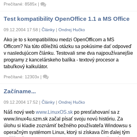
Prečítané: 8585x
|
Test kompatibility OpenOffice 1.1 a MS Office
09.12.2004 17:58
|
Články
|
Ondrej Hučko
Ako je to s kompatibilitou medzi OpenOfficom a MS
Officom? Na túto dôležitú otázku sa pokúsime dať odpoveď
v nasledujúcom článku. Testovali sme dva najpoužívanejšie
programy z kancelárskeho balíka - textový procesor a
tabuľkový kalkulátor.
Prečítané: 12303x
|
Začíname...
09.12.2004 17:52
|
Články
|
Ondrej Hučko
Náš nový web
www.LinuxOS.sk
po presťahovaní sa z
www.linux4u.szm.sk začal písať svoju novú históriu. Za
úlohu si kladie zoznámiť bežného používateľa Windowsu s
operačným systémom Linux, ktorý si získava čím ďalej tým