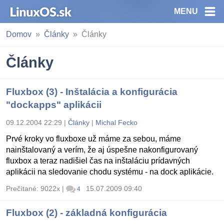
MENU
Domov
Články
Články
Články
Fluxbox (3) - Inštalácia a konfigurácia
"dockapps" aplikácii
09.12.2004 22:29
|
Články
|
Michal Fecko
Prvé kroky vo fluxboxe už máme za sebou, máme
nainštalovaný a verím, že aj úspešne nakonfigurovaný
fluxbox a teraz nadišiel čas na inštaláciu prídavných
aplikácii na sledovanie chodu systému - na dock aplikácie.
Prečítané: 9022x
|
15.07.2009 09:40
4
Fluxbox (2) - základná konfigurácia