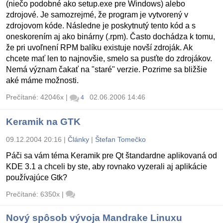
(niečo podobné ako setup.exe pre Windows) alebo
zdrojové. Je samozrejmé, že program je vytvorený v
zdrojovom kóde. Následne je poskytnutý tento kód a s
oneskorením aj ako binárny (.rpm). Často dochádza k tomu,
že pri uvoľnení RPM balíku existuje novší zdroják. Ak
chcete mať len to najnovšie, smelo sa pusťte do zdrojákov.
Nemá význam čakať na "staré" verzie. Pozrime sa bližšie
aké máme možnosti.
Prečítané: 42046x
|
02.06.2006 14:46
4
Keramik na GTK
09.12.2004 20:16
|
Články
|
Štefan Tomečko
Páči sa vám téma Keramik pre Qt štandardne aplikovaná od
KDE 3.1 a chceli by ste, aby rovnako vyzerali aj aplikácie
používajúce Gtk?
Prečítané: 6350x
|
Nový spôsob vývoja Mandrake Linuxu