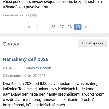
väčší počet priaznivcov svojou stabilitou, bezpečnosťou a
užívateľskou prívetivosťou.
Prečítané: 7737x
|
<
1
...
26
27
28
29
>
Správy
Pridať správu
Namakaný deň 2026
20.04 | 20:25
|
Miroslav Bendík
Dátum udalosti:
04.05.2026
Dňa 4. mája 2026 od 9:00 sa v priestoroch Univerzitnej
knižnice Technickej univerzity v Košiciach bude konať
namakaný deň, teda deň nabitý prednáškami a workshopmi
o vzdelávaní v IT, programovaní, mikrokontroléroch, AI,
bezpečnosti, IoT a o ďalších témach.