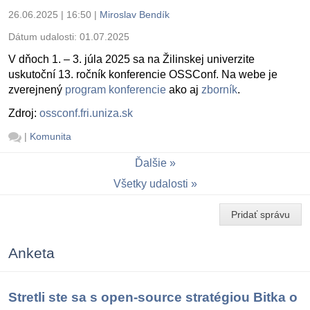
26.06.2025 | 16:50
|
Miroslav Bendík
Dátum udalosti:
01.07.2025
V dňoch 1. – 3. júla 2025 sa na Žilinskej univerzite
uskutoční 13. ročník konferencie OSSConf. Na webe je
zverejnený
program konferencie
ako aj
zborník
.
Zdroj:
ossconf.fri.uniza.sk
|
Komunita
Ďalšie
Všetky udalosti
Pridať správu
Anketa
Stretli ste sa s open-source stratégiou Bitka o