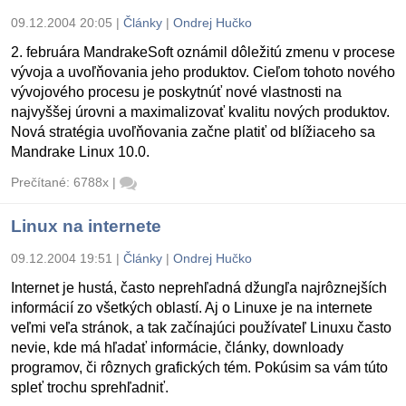
09.12.2004 20:05
|
Články
|
Ondrej Hučko
2. februára MandrakeSoft oznámil dôležitú zmenu v procese
vývoja a uvoľňovania jeho produktov. Cieľom tohoto nového
vývojového procesu je poskytnúť nové vlastnosti na
najvyššej úrovni a maximalizovať kvalitu nových produktov.
Nová stratégia uvoľňovania začne platiť od blížiaceho sa
Mandrake Linux 10.0.
Prečítané: 6788x
|
Linux na internete
09.12.2004 19:51
|
Články
|
Ondrej Hučko
Internet je hustá, často neprehľadná džungľa najrôznejších
informácií zo všetkých oblastí. Aj o Linuxe je na internete
veľmi veľa stránok, a tak začínajúci používateľ Linuxu často
nevie, kde má hľadať informácie, články, downloady
programov, či rôznych grafických tém. Pokúsim sa vám túto
spleť trochu sprehľadniť.