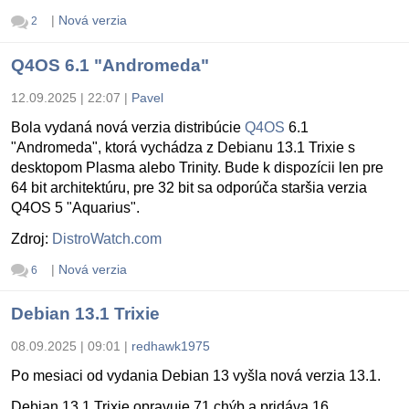
|
Nová verzia
2
Q4OS 6.1 "Andromeda"
12.09.2025 | 22:07
|
Pavel
Bola vydaná nová verzia distribúcie
Q4OS
6.1
"Andromeda", ktorá vychádza z Debianu 13.1 Trixie s
desktopom Plasma alebo Trinity. Bude k dispozícii len pre
64 bit architektúru, pre 32 bit sa odporúča staršia verzia
Q4OS 5 "Aquarius".
Zdroj:
DistroWatch.com
|
Nová verzia
6
Debian 13.1 Trixie
08.09.2025 | 09:01
|
redhawk1975
Po mesiaci od vydania Debian 13 vyšla nová verzia 13.1.
Debian 13.1 Trixie opravuje 71 chýb a pridáva 16