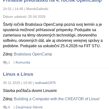
Prihláste prednášku na 4. ročník OpenCamp
24.01 | 14:45
|
MarekGalinski
Dátum udalosti:
25.04.2026
Štvrtý ročník Bratislava OpenCamp pozná svoj termín a je
spustená možnosť prihlasovať príspevky. Podujatie sa
zameriava na témy otvorených technológii, otvoreného
softvéru, otvorených dát, ale aj otvorenej verejnej správy a
podobne. Podujatie sa uskutoční 25.4.2026 na FIIT STU.
Zdroj:
Bratislava OpenCamp
|
Komunita
1
Linus a Linus
30.11.2025 | 19:40
|
redhawk1975
Stavba počítača dvomi Linusmi
Zdroj:
Building a Computer with the CREATOR of Linux!
|
Zaujímavý článok
8