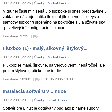
09.12.2004 22:26
|
Články
|
Michal Fecko
V druhej časti miniseriálu o fluxboxe si dnes predstavíme 3
základne nástroje balíka fluxconf (fluxmenu, fluxkeys a
samotný fluxconf) určeného na pokročilejšiu a užívateľsky
„prívetivejšiu“ konfiguráciu fluxboxu.
Prečítané: 9735x
|
Fluxbox (1) - malý, šikovný, štýlový...
09.12.2004 22:22
|
Články
|
Michal Fecko
Fluxbox je malé, šikovné, harvérovo veľmi nenáročné, ale
pritom štýlové grafické prostredie.
Prečítané: 10368x
|
01.06.2006 18:39
1
Inštalácia softvéru v Linuxe
09.12.2004 20:47
|
Články
|
Jozef_Breza
Softvér pre Linux je dodávaný buď ako binárne súbory