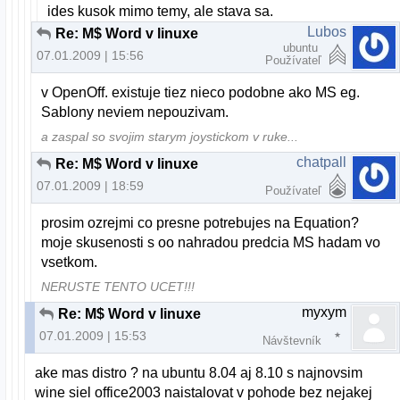
ides kusok mimo temy, ale stava sa.
Lubos
Re: M$ Word v linuxe
ubuntu
07.01.2009 | 15:56
Používateľ
v OpenOff. existuje tiez nieco podobne ako MS eg.
Sablony neviem nepouzivam.
a zaspal so svojim starym joystickom v ruke...
chatpall
Re: M$ Word v linuxe
07.01.2009 | 18:59
Používateľ
prosim ozrejmi co presne potrebujes na Equation?
moje skusenosti s oo nahradou predcia MS hadam vo
vsetkom.
NERUSTE TENTO UCET!!!
myxym
Re: M$ Word v linuxe
07.01.2009 | 15:53
Návštevník
ake mas distro ? na ubuntu 8.04 aj 8.10 s najnovsim
wine siel office2003 naistalovat v pohode bez nejakej