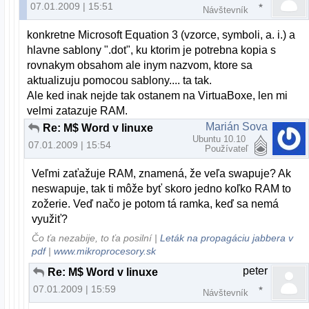
07.01.2009 | 15:51
Návštevník
konkretne Microsoft Equation 3 (vzorce, symboli, a. i.) a
hlavne sablony ".dot", ku ktorim je potrebna kopia s
rovnakym obsahom ale inym nazvom, ktore sa
aktualizuju pomocou sablony.... ta tak.
Ale ked inak nejde tak ostanem na VirtuaBoxe, len mi
velmi zatazuje RAM.
Marián Sova
Re: M$ Word v linuxe
Ubuntu 10.10
07.01.2009 | 15:54
Používateľ
Veľmi zaťažuje RAM, znamená, že veľa swapuje? Ak
neswapuje, tak ti môže byť skoro jedno koľko RAM to
zožerie. Veď načo je potom tá ramka, keď sa nemá
využiť?
Čo ťa nezabije, to ťa posilní |
Leták na propagáciu jabbera v
pdf
|
www.mikroprocesory.sk
peter
Re: M$ Word v linuxe
07.01.2009 | 15:59
Návštevník