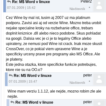
Peter2
Re: M$ Word v linuxe
07.01.2009 | 15:42
Návštevník
Cez Wine by mal ist, tusim aj 2007 uz ma platinum
podporu. Zavisi asi aj od verzie Wine. Mozno treba urobit
nejake specialne kroky na rozbehanie office, trebars
doplnit kniznice .dll alebo nieco podobne. Skus pohladat
na googli. Dalsia vec je ci je to legalny Office alebo
upirateny, ze nemusi pod Wine ist crack. Inak moze skusit
CrossOver, co je pokial viem upravene Wine a je
specificky urceny prave pre programy ako MS Office. Ale
je plateny.
Este jedna otazka, ktore specificke funkcie potrebujes,
ktore nie su na OO.o?
peter
Re: M$ Word v linuxe
07.01.2009 | 15:47
Návštevník
Wine mam verziu 1.1.12, ale nejde, mozno robim zle ale
nejde.
peter
Re: M$ Word v linuxe