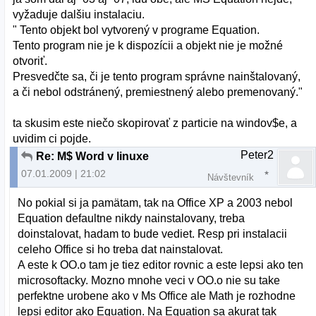
vyžaduje dalšiu instalaciu.
" Tento objekt bol vytvorený v programe Equation.
Tento program nie je k dispozícii a objekt nie je možné
otvoriť.
Presvedčte sa, či je tento program správne nainštalovaný,
a či nebol odstránený, premiestnený alebo premenovaný."
ta skusim este niečo skopirovať z particie na windov$e, a
uvidim ci pojde.
Peter2
Re: M$ Word v linuxe
07.01.2009 | 21:02
Návštevník
No pokial si ja pamätam, tak na Office XP a 2003 nebol
Equation defaultne nikdy nainstalovany, treba
doinstalovat, hadam to bude vediet. Resp pri instalacii
celeho Office si ho treba dat nainstalovat.
A este k OO.o tam je tiez editor rovnic a este lepsi ako ten
microsoftacky. Mozno mnohe veci v OO.o nie su take
perfektne urobene ako v Ms Office ale Math je rozhodne
lepsi editor ako Equation. Na Equation sa akurat tak