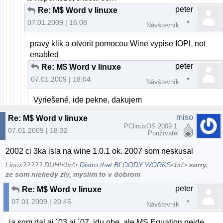
peter
Re: M$ Word v linuxe
07.01.2009 | 16:08
Návštevník
pravy klik a otvorit pomocou Wine vypise IOPL not
enabled
peter
Re: M$ Word v linuxe
07.01.2009 | 18:04
Návštevník
Vyriešené, ide pekne, dakujem
miso
Re: M$ Word v linuxe
PClinuxOS 2009.1
07.01.2009 | 18:32
Používateľ
2002 ci 3ka isla na wine 1.0.1 ok. 2007 som neskusal
Linux????? DUH!<br/>
Distro that BLOODY WORKS
<br/>
sorry,
ze som niekedy zly, myslim to v dobrom
peter
Re: M$ Word v linuxe
07.01.2009 | 20:45
Návštevník
ja som dal aj ´03 aj ´07, idu obe, ale MS Equation nejde,