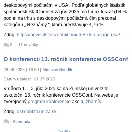
desktopovými počítačmi v USA . Podľa globálnych štatistík
spoločnosti StatCounter za jún 2025 má Linux teraz 5,04 %
podiel na trhu s desktopovými počítačmi, čím prekonal
kategóriu „ Neznámy “, ktorá predstavuje 4,76 %.
Zdroj:
https://news.itsfoss.com/linux-desktop-usage-usa/
|
IT novinky
2
O konferencii 13. ročník konferencie OSSConf
26.06.2025 | 16:50
|
Miroslav Bendík
Dátum udalosti:
01.07.2025
V dňoch 1. – 3. júla 2025 sa na Žilinskej univerzite
uskutoční 13. ročník konferencie OSSConf. Na webe je
zverejnený
program konferencie
ako aj
zborník
.
Zdroj:
ossconf.fri.uniza.sk
|
Komunita