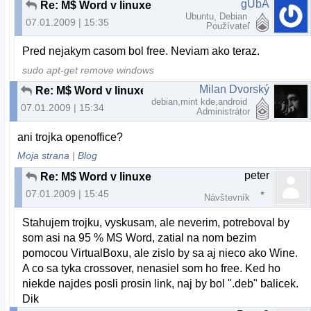
gUbA
Re: M$ Word v linuxe
Ubuntu, Debian
07.01.2009 | 15:35
Používateľ
Pred nejakym casom bol free. Neviam ako teraz.
sudo apt-get remove windows
Milan Dvorský
Re: M$ Word v linuxe
debian,mint kde,android
07.01.2009 | 15:34
Administrátor
ani trojka openoffice?
Moja strana
|
Blog
peter
Re: M$ Word v linuxe
07.01.2009 | 15:45
Návštevník
Stahujem trojku, vyskusam, ale neverim, potreboval by
som asi na 95 % MS Word, zatial na nom bezim
pomocou VirtualBoxu, ale zislo by sa aj nieco ako Wine.
A co sa tyka crossover, nenasiel som ho free. Ked ho
niekde najdes posli prosin link, naj by bol ".deb" balicek.
Dik