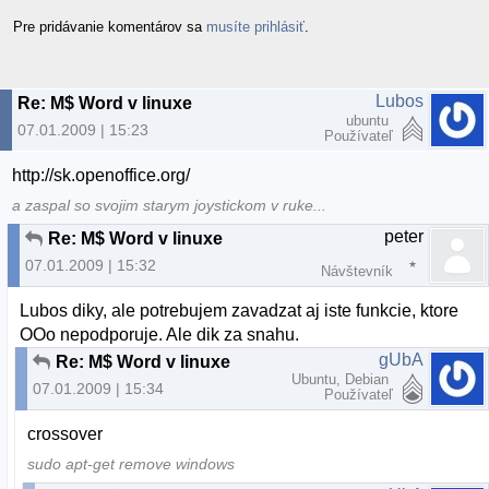
Pre pridávanie komentárov sa
musíte prihlásiť
.
Lubos
Re: M$ Word v linuxe
ubuntu
07.01.2009 | 15:23
Používateľ
http://sk.openoffice.org/
a zaspal so svojim starym joystickom v ruke...
peter
Re: M$ Word v linuxe
07.01.2009 | 15:32
Návštevník
Lubos diky, ale potrebujem zavadzat aj iste funkcie, ktore
OOo nepodporuje. Ale dik za snahu.
gUbA
Re: M$ Word v linuxe
Ubuntu, Debian
07.01.2009 | 15:34
Používateľ
crossover
sudo apt-get remove windows