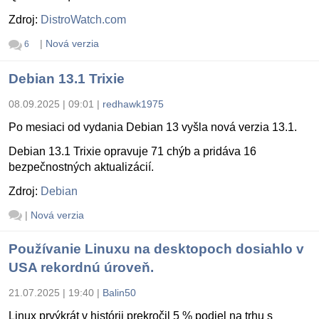
Zdroj:
DistroWatch.com
|
Nová verzia
6
Debian 13.1 Trixie
08.09.2025 | 09:01
|
redhawk1975
Po mesiaci od vydania Debian 13 vyšla nová verzia 13.1.
Debian 13.1 Trixie opravuje 71 chýb a pridáva 16
bezpečnostných aktualizácií.
Zdroj:
Debian
|
Nová verzia
Používanie Linuxu na desktopoch dosiahlo v
USA rekordnú úroveň.
21.07.2025 | 19:40
|
Balin50
Linux prvýkrát v histórii prekročil 5 % podiel na trhu s