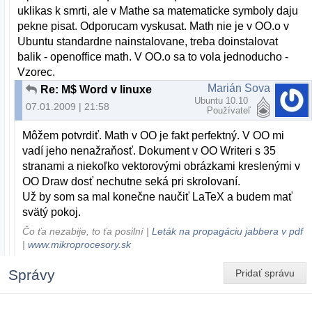
uklikas k smrti, ale v Mathe sa matematicke symboly daju
pekne pisat. Odporucam vyskusat. Math nie je v OO.o v
Ubuntu standardne nainstalovane, treba doinstalovat
balik - openoffice math. V OO.o sa to vola jednoducho -
Vzorec.
Marián Sova
Re: M$ Word v linuxe
Ubuntu 10.10
07.01.2009 | 21:58
Používateľ
Môžem potvrdiť. Math v OO je fakt perfektný. V OO mi
vadí jeho nenažraňosť. Dokument v OO Writeri s 35
stranami a niekoľko vektorovými obrázkami kreslenými v
OO Draw dosť nechutne seká pri skrolovaní.
Už by som sa mal konečne naučiť LaTeX a budem mať
svätý pokoj.
Čo ťa nezabije, to ťa posilní |
Leták na propagáciu jabbera v pdf
|
www.mikroprocesory.sk
Správy
Pridať správu