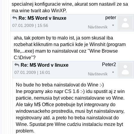
specialnej konfiguracie wine, akurat som nastavil ze sa
ma wine tvarit ako WinXP.
peter
Re: M$ Word v linuxe
07.01.2009 | 15:56
Návštevník
aha, tak potom by to malo ist, ja som skusal iba
rozbehat kliknutim na particii kde je Winshit (program
file,...exe) mam to nainstalovat cez "Wine Browse
C:\Drive"?
Peter2
Re: M$ Word v linuxe
07.01.2009 | 16:01
Návštevník
No bude ho treba nainstalovat do Wine :-)
Ine programy ako napr CS 1.6 :-) idu spustit aj z win
particie, nemusia byt vobec nainstalovane vo Wine.
Ale taky M$ Office potrebuje byt integrovany do
windowsackeho prostredia, musi byt nainstalovany,
registrovany atd. a preto ho treba nainstalovat do
Wine. Spustat pre Wine cudziu instalaciu moze byt
problem.