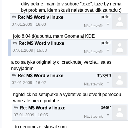
diky pekne, mam to v subore ".exe", taze by nemal
byt problem. Idem skusit naistalovat, dik za radu ;)
peter
Re: M$ Word v linuxe
07.01.2009 | 16:00
Návštevník
jojo 8.04 (k)ubuntu, mam Gnome aj KDE
peter
Re: M$ Word v linuxe
07.01.2009 | 15:53
Návštevník
a co sa tyka originality ci cracknutej verzie... sa asi
nevyjadrim.
myxym
Re: M$ Word v linuxe
07.01.2009 | 16:02
Návštevník
rightclick na setup.exe a vybrat volbu otvorit pomocou
wine ale nieco podobe
peter
Re: M$ Word v linuxe
07.01.2009 | 16:05
Návštevník
to nepomoze, skusal som