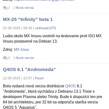
|
Nová verzia
2
MX-25 “Infinity” beta 1
22.09.2025 | 08:40
|
redhawk1975
Ludia okolo MX linuxu uvolnili na testovanie prvé ISO MX
linuxu postavené na Debian 13.
Zdroj:
MX linux
|
Nová verzia
2
Q4OS 6.1 "Andromeda"
12.09.2025 | 22:07
|
Pavel
Bola vydaná nová verzia distribúcie
Q4OS
6.1
"Andromeda", ktorá vychádza z Debianu 13.1 Trixie s
desktopom Plasma alebo Trinity. Bude k dispozícii len pre
64 bit architektúru, pre 32 bit sa odporúča staršia verzia
Q4OS 5 "Aquarius".