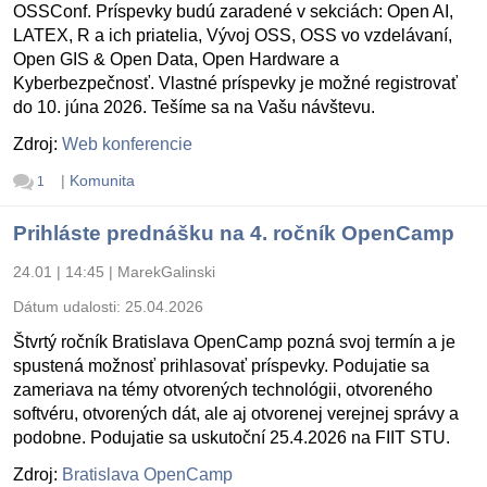
OSSConf. Príspevky budú zaradené v sekciách: Open AI,
LATEX, R a ich priatelia, Vývoj OSS, OSS vo vzdelávaní,
Open GIS & Open Data, Open Hardware a
Kyberbezpečnosť. Vlastné príspevky je možné registrovať
do 10. júna 2026. Tešíme sa na Vašu návštevu.
Zdroj:
Web konferencie
|
Komunita
1
Prihláste prednášku na 4. ročník OpenCamp
24.01 | 14:45
|
MarekGalinski
Dátum udalosti:
25.04.2026
Štvrtý ročník Bratislava OpenCamp pozná svoj termín a je
spustená možnosť prihlasovať príspevky. Podujatie sa
zameriava na témy otvorených technológii, otvoreného
softvéru, otvorených dát, ale aj otvorenej verejnej správy a
podobne. Podujatie sa uskutoční 25.4.2026 na FIIT STU.
Zdroj:
Bratislava OpenCamp