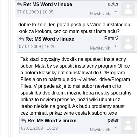
peter
Re: M$ Word v linuxe
07.01.2009 | 16:05
Návštevník
dobre to znie, len porad postup s Wine a instalaciou,
krok za krokom, cez co mam spustit instalaciu?
Peter2
Re: M$ Word v linuxe
07.01.2009 | 16:20
Návštevník
Tak staci obycajny dvoklik na spustaci instalacny
subor. Mala by sa spustit instalacny program Office
a potom klasicky dat nainstalovat do C:\Program
Files a on to naistaluje do ~/.wine/c_drive/Program
Files. V pripade ak je to msi subor neviem ci to
spusti iba dvoklikom, mozno treba nejaky specialny
prikaz to neviem prensne, pozri wiki.ubuntu.cz,
laebo niekde na googli. Ak budu problemy spusti
cez terminal, prikaz wine cesta k suboru .exe .
peter
Re: M$ Word v linuxe
07.01.2009 | 16:29
Návštevník