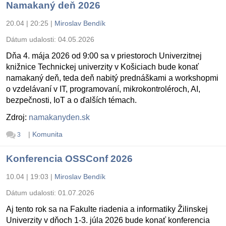
Namakaný deň 2026
20.04 | 20:25
|
Miroslav Bendík
Dátum udalosti:
04.05.2026
Dňa 4. mája 2026 od 9:00 sa v priestoroch Univerzitnej
knižnice Technickej univerzity v Košiciach bude konať
namakaný deň, teda deň nabitý prednáškami a workshopmi
o vzdelávaní v IT, programovaní, mikrokontroléroch, AI,
bezpečnosti, IoT a o ďalších témach.
Zdroj:
namakanyden.sk
|
Komunita
3
Konferencia OSSConf 2026
10.04 | 19:03
|
Miroslav Bendík
Dátum udalosti:
01.07.2026
Aj tento rok sa na Fakulte riadenia a informatiky Žilinskej
Univerzity v dňoch 1-3. júla 2026 bude konať konferencia