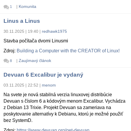
|
Komunita
1
Linus a Linus
30.11.2025 | 19:40
|
redhawk1975
Stavba počítača dvomi Linusmi
Zdroj:
Building a Computer with the CREATOR of Linux!
|
Zaujímavý článok
8
Devuan 6 Excalibur je vydaný
03.11.2025 | 22:52
|
menom
Na svete je nová stabilná verzia linuxovej distribúcie
Devuan s číslom 6 a kódovým menom Excalibur. Vychádza
z Debian 13 Trixie. Projekt Devuan sa zameriava na
poskytovanie alternatívy k Debianu, ktorú je možné použiť
bez SystemD.
Zdroj:
https://www.devuan.org/get-devuan