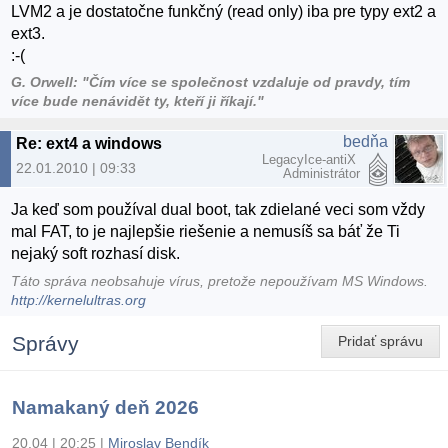
LVM2 a je dostatočne funkčný (read only) iba pre typy ext2 a
ext3.
:-(
G. Orwell: "Čím více se společnost vzdaluje od pravdy, tím
více bude nenávidět ty, kteří ji říkají."
bedňa
Re: ext4 a windows
LegacyIce-antiX
22.01.2010 | 09:33
Administrátor
Ja keď som používal dual boot, tak zdielané veci som vždy
mal FAT, to je najlepšie riešenie a nemusíš sa báť že Ti
nejaký soft rozhasí disk.
Táto správa neobsahuje vírus, pretože nepoužívam MS Windows.
http://kernelultras.org
Správy
Pridať správu
Namakaný deň 2026
20.04 | 20:25
|
Miroslav Bendík