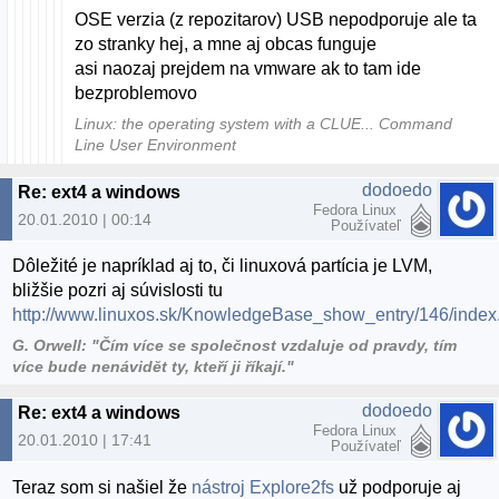
OSE verzia (z repozitarov) USB nepodporuje ale ta
zo stranky hej, a mne aj obcas funguje
asi naozaj prejdem na vmware ak to tam ide
bezproblemovo
Linux: the operating system with a CLUE... Command
Line User Environment
dodoedo
Re: ext4 a windows
Fedora Linux
20.01.2010 | 00:14
Používateľ
Dôležité je napríklad aj to, či linuxová partícia je LVM,
bližšie pozri aj súvislosti tu
http://www.linuxos.sk/KnowledgeBase_show_entry/146/index
G. Orwell: "Čím více se společnost vzdaluje od pravdy, tím
více bude nenávidět ty, kteří ji říkají."
dodoedo
Re: ext4 a windows
Fedora Linux
20.01.2010 | 17:41
Používateľ
Teraz som si našiel že
nástroj Explore2fs
už podporuje aj