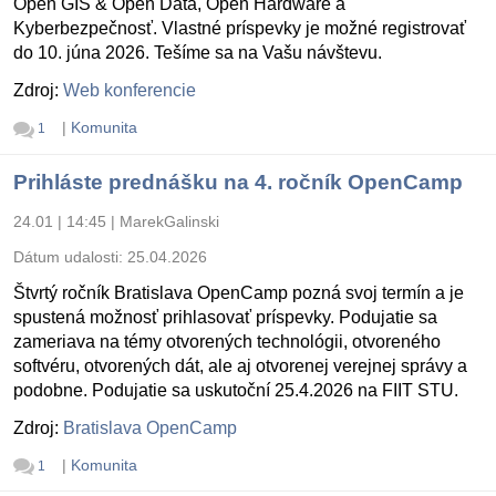
Open GIS & Open Data, Open Hardware a
Kyberbezpečnosť. Vlastné príspevky je možné registrovať
do 10. júna 2026. Tešíme sa na Vašu návštevu.
Zdroj:
Web konferencie
|
Komunita
1
Prihláste prednášku na 4. ročník OpenCamp
24.01 | 14:45
|
MarekGalinski
Dátum udalosti:
25.04.2026
Štvrtý ročník Bratislava OpenCamp pozná svoj termín a je
spustená možnosť prihlasovať príspevky. Podujatie sa
zameriava na témy otvorených technológii, otvoreného
softvéru, otvorených dát, ale aj otvorenej verejnej správy a
podobne. Podujatie sa uskutoční 25.4.2026 na FIIT STU.
Zdroj:
Bratislava OpenCamp
|
Komunita
1