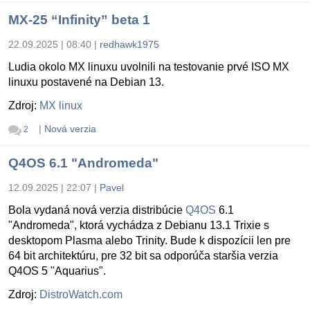
MX-25 “Infinity” beta 1
22.09.2025 | 08:40
|
redhawk1975
Ludia okolo MX linuxu uvolnili na testovanie prvé ISO MX
linuxu postavené na Debian 13.
Zdroj:
MX linux
|
Nová verzia
2
Q4OS 6.1 "Andromeda"
12.09.2025 | 22:07
|
Pavel
Bola vydaná nová verzia distribúcie
Q4OS
6.1
"Andromeda", ktorá vychádza z Debianu 13.1 Trixie s
desktopom Plasma alebo Trinity. Bude k dispozícii len pre
64 bit architektúru, pre 32 bit sa odporúča staršia verzia
Q4OS 5 "Aquarius".
Zdroj:
DistroWatch.com