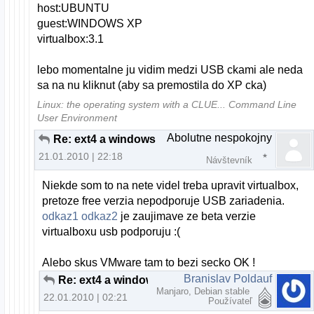
host:UBUNTU
guest:WINDOWS XP
virtualbox:3.1
lebo momentalne ju vidim medzi USB ckami ale neda
sa na nu kliknut (aby sa premostila do XP cka)
Linux: the operating system with a CLUE... Command Line
User Environment
Abolutne nespokojny
Re: ext4 a windows
21.01.2010 | 22:18
Návštevník
Niekde som to na nete videl treba upravit virtualbox,
pretoze free verzia nepodporuje USB zariadenia.
odkaz1
odkaz2
je zaujimave ze beta verzie
virtualboxu usb podporuju :(
Alebo skus VMware tam to bezi secko OK !
Branislav Poldauf
Re: ext4 a windows
Manjaro, Debian stable
22.01.2010 | 02:21
Používateľ