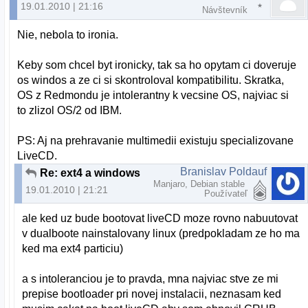
19.01.2010 | 21:16
Návštevník
Nie, nebola to ironia.
Keby som chcel byt ironicky, tak sa ho opytam ci doveruje
os windos a ze ci si skontroloval kompatibilitu. Skratka,
OS z Redmondu je intolerantny k vecsine OS, najviac si
to zlizol OS/2 od IBM.
PS: Aj na prehravanie multimedii existuju specializovane
LiveCD.
Branislav Poldauf
Re: ext4 a windows
Manjaro, Debian stable
19.01.2010 | 21:21
Používateľ
ale ked uz bude bootovat liveCD moze rovno nabuutovat
v dualboote nainstalovany linux (predpokladam ze ho ma
ked ma ext4 particiu)
a s intoleranciou je to pravda, mna najviac stve ze mi
prepise bootloader pri novej instalacii, neznasam ked