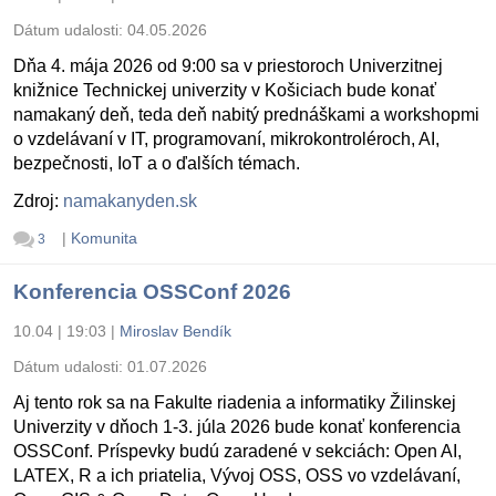
Dátum udalosti:
04.05.2026
Dňa 4. mája 2026 od 9:00 sa v priestoroch Univerzitnej
knižnice Technickej univerzity v Košiciach bude konať
namakaný deň, teda deň nabitý prednáškami a workshopmi
o vzdelávaní v IT, programovaní, mikrokontroléroch, AI,
bezpečnosti, IoT a o ďalších témach.
Zdroj:
namakanyden.sk
|
Komunita
3
Konferencia OSSConf 2026
10.04 | 19:03
|
Miroslav Bendík
Dátum udalosti:
01.07.2026
Aj tento rok sa na Fakulte riadenia a informatiky Žilinskej
Univerzity v dňoch 1-3. júla 2026 bude konať konferencia
OSSConf. Príspevky budú zaradené v sekciách: Open AI,
LATEX, R a ich priatelia, Vývoj OSS, OSS vo vzdelávaní,