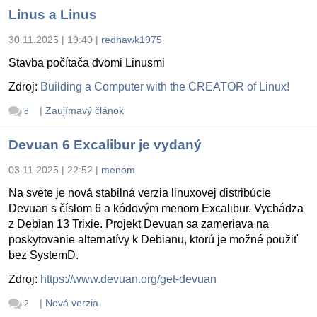
Linus a Linus
30.11.2025 | 19:40
|
redhawk1975
Stavba počítača dvomi Linusmi
Zdroj:
Building a Computer with the CREATOR of Linux!
|
Zaujímavý článok
8
Devuan 6 Excalibur je vydaný
03.11.2025 | 22:52
|
menom
Na svete je nová stabilná verzia linuxovej distribúcie
Devuan s číslom 6 a kódovým menom Excalibur. Vychádza
z Debian 13 Trixie. Projekt Devuan sa zameriava na
poskytovanie alternatívy k Debianu, ktorú je možné použiť
bez SystemD.
Zdroj:
https://www.devuan.org/get-devuan
|
Nová verzia
2