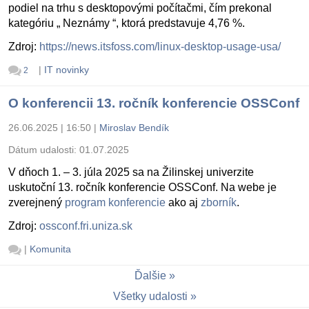
podiel na trhu s desktopovými počítačmi, čím prekonal
kategóriu „ Neznámy “, ktorá predstavuje 4,76 %.
Zdroj:
https://news.itsfoss.com/linux-desktop-usage-usa/
|
IT novinky
2
O konferencii 13. ročník konferencie OSSConf
26.06.2025 | 16:50
|
Miroslav Bendík
Dátum udalosti:
01.07.2025
V dňoch 1. – 3. júla 2025 sa na Žilinskej univerzite
uskutoční 13. ročník konferencie OSSConf. Na webe je
zverejnený
program konferencie
ako aj
zborník
.
Zdroj:
ossconf.fri.uniza.sk
|
Komunita
Ďalšie
Všetky udalosti