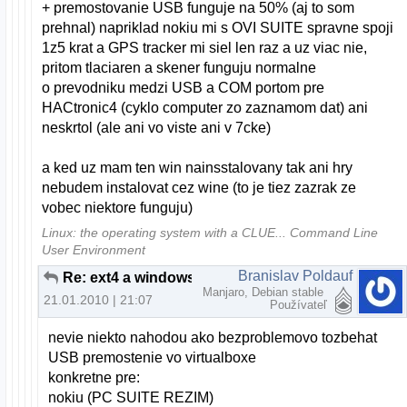
+ premostovanie USB funguje na 50% (aj to som
prehnal) napriklad nokiu mi s OVI SUITE spravne spoji
1z5 krat a GPS tracker mi siel len raz a uz viac nie,
pritom tlaciaren a skener funguju normalne
o prevodniku medzi USB a COM portom pre
HACtronic4 (cyklo computer zo zaznamom dat) ani
neskrtol (ale ani vo viste ani v 7cke)
a ked uz mam ten win nainsstalovany tak ani hry
nebudem instalovat cez wine (to je tiez zazrak ze
vobec niektore funguju)
Linux: the operating system with a CLUE... Command Line
User Environment
Branislav Poldauf
Re: ext4 a windows
Manjaro, Debian stable
21.01.2010 | 21:07
Používateľ
nevie niekto nahodou ako bezproblemovo tozbehat
USB premostenie vo virtualboxe
konkretne pre:
nokiu (PC SUITE REZIM)