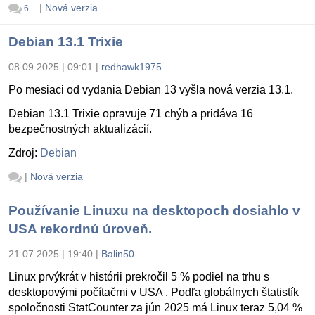
|
Nová verzia
6
Debian 13.1 Trixie
08.09.2025 | 09:01
|
redhawk1975
Po mesiaci od vydania Debian 13 vyšla nová verzia 13.1.
Debian 13.1 Trixie opravuje 71 chýb a pridáva 16
bezpečnostných aktualizácií.
Zdroj:
Debian
|
Nová verzia
Používanie Linuxu na desktopoch dosiahlo v
USA rekordnú úroveň.
21.07.2025 | 19:40
|
Balin50
Linux prvýkrát v histórii prekročil 5 % podiel na trhu s
desktopovými počítačmi v USA . Podľa globálnych štatistík
spoločnosti StatCounter za jún 2025 má Linux teraz 5,04 %