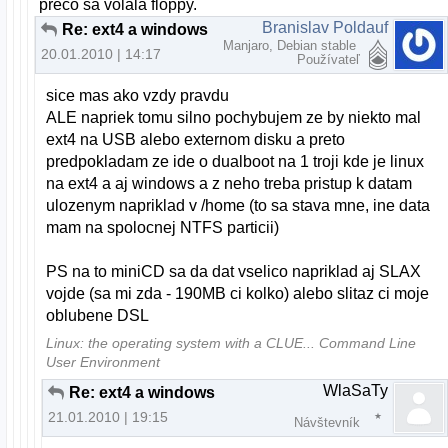
preco sa volala floppy.
Branislav Poldauf
Re: ext4 a windows
Manjaro, Debian stable
20.01.2010 | 14:17
Používateľ
sice mas ako vzdy pravdu
ALE napriek tomu silno pochybujem ze by niekto mal
ext4 na USB alebo externom disku a preto
predpokladam ze ide o dualboot na 1 troji kde je linux
na ext4 a aj windows a z neho treba pristup k datam
ulozenym napriklad v /home (to sa stava mne, ine data
mam na spolocnej NTFS particii)
PS na to miniCD sa da dat vselico napriklad aj SLAX
vojde (sa mi zda - 190MB ci kolko) alebo slitaz ci moje
oblubene DSL
Linux: the operating system with a CLUE... Command Line
User Environment
WlaSaTy
Re: ext4 a windows
21.01.2010 | 19:15
Návštevník