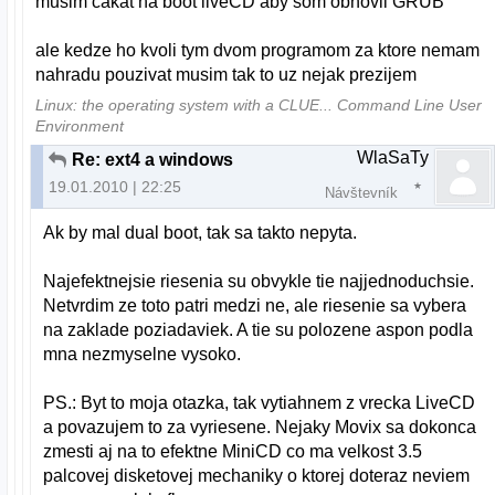
musim cakat na boot liveCD aby som obnovil GRUB
ale kedze ho kvoli tym dvom programom za ktore nemam
nahradu pouzivat musim tak to uz nejak prezijem
Linux: the operating system with a CLUE... Command Line User
Environment
WlaSaTy
Re: ext4 a windows
19.01.2010 | 22:25
Návštevník
Ak by mal dual boot, tak sa takto nepyta.
Najefektnejsie riesenia su obvykle tie najjednoduchsie.
Netvrdim ze toto patri medzi ne, ale riesenie sa vybera
na zaklade poziadaviek. A tie su polozene aspon podla
mna nezmyselne vysoko.
PS.: Byt to moja otazka, tak vytiahnem z vrecka LiveCD
a povazujem to za vyriesene. Nejaky Movix sa dokonca
zmesti aj na to efektne MiniCD co ma velkost 3.5
palcovej disketovej mechaniky o ktorej doteraz neviem