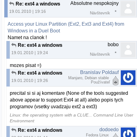
Absolutne nespokojny
Re: ext4 a windows
19.01.2010 | 19:16
Návštevník
Access your Linux Partition (Ext2, Ext3 and Ext4) from
Windows in a Duel Boot
Namet na clanok !
bobo
Re: ext4 a windows
19.01.2010 | 19:24
Návštevník
mozes pisat =)
Branislav Poldauf
Re: ext4 a windows
Manjaro, Debian stable
19.01.2010 | 19:26
Používateľ
precital si si aj komentare (None of the tools suggested
above appear to support Ext4 at all) alebo popis tych
programov (vsetky uvadzaju ext2 a ext3)
Linux: the operating system with a CLUE... Command Line User
Environment
dodoedo
Re: ext4 a windows
Fedora Linux