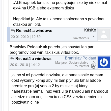
:ALE napriek tomu silno pochybujem ze by niekto mal
ext4 na USB alebo externom disku
Napriklad ja. Ale to uz nema spolocneho s povodnou
otazkou ani prd.
KrisKo
Re: ext4 a windows
20.01.2010 | 12:39
Návštevník
Branislav Poldauf: ak potrebujes spustat len par
programov pod win, tak skus virtualbox.
Branislav Poldauf
Re: ext4 a windows
Manjaro, Debian stable
20.01.2010 | 14:12
Používateľ
joj no si mi povedal novinku, ale nanestastie nemam
dost vykonny komp aby mi tam plynulo tahal adobe
premiere pro (aj verzia 2 by mi stacila) ktory
nanestastie nema linux verziu (a nahradu ani nahodou)
a kedze mam orig licenciu na CS3 verziu nemienim
pouzivat nic ine