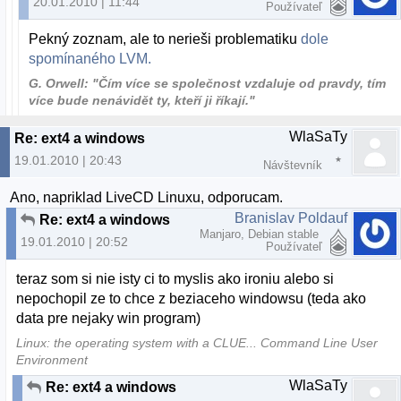
20.01.2010 | 11:44
Používateľ
Pekný zoznam, ale to nerieši problematiku
dole
spomínaného LVM.
G. Orwell: "Čím více se společnost vzdaluje od pravdy, tím
více bude nenávidět ty, kteří ji říkají."
WlaSaTy
Re: ext4 a windows
19.01.2010 | 20:43
Návštevník
Ano, napriklad LiveCD Linuxu, odporucam.
Branislav Poldauf
Re: ext4 a windows
Manjaro, Debian stable
19.01.2010 | 20:52
Používateľ
teraz som si nie isty ci to myslis ako ironiu alebo si
nepochopil ze to chce z beziaceho windowsu (teda ako
data pre nejaky win program)
Linux: the operating system with a CLUE... Command Line User
Environment
WlaSaTy
Re: ext4 a windows