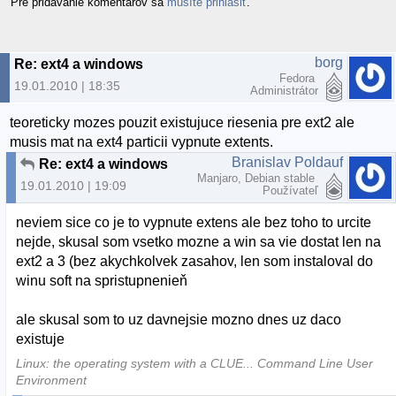
Pre pridávanie komentárov sa
musíte prihlásiť
.
borg
Re: ext4 a windows
Fedora
19.01.2010 | 18:35
Administrátor
teoreticky mozes pouzit existujuce riesenia pre ext2 ale
musis mat na ext4 particii vypnute extents.
Branislav Poldauf
Re: ext4 a windows
Manjaro, Debian stable
19.01.2010 | 19:09
Používateľ
neviem sice co je to vypnute extens ale bez toho to urcite
nejde, skusal som vsetko mozne a win sa vie dostat len na
ext2 a 3 (bez akychkolvek zasahov, len som instaloval do
winu soft na spristupnenieň
ale skusal som to uz davnejsie mozno dnes uz daco
existuje
Linux: the operating system with a CLUE... Command Line User
Environment