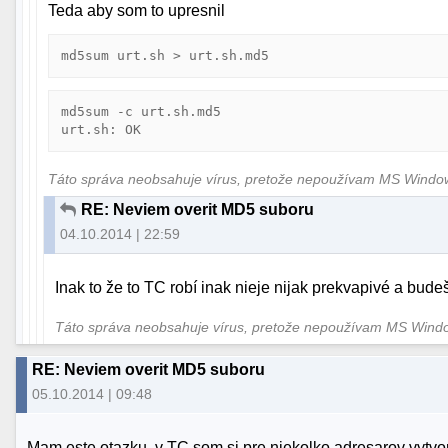
Teda aby som to upresnil
md5sum urt.sh > urt.sh.md5
md5sum -c urt.sh.md5

urt.sh: OK
Táto správa neobsahuje vírus, pretože nepoužívam MS Wind
RE: Neviem overit MD5 suboru
04.10.2014 | 22:59
Inak to že to TC robí inak nieje nijak prekvapivé a bude
Táto správa neobsahuje vírus, pretože nepoužívam MS Win
RE: Neviem overit MD5 suboru
05.10.2014 | 09:48
Mam este otazku, v TC som si pre niekolko adresarov vytvori