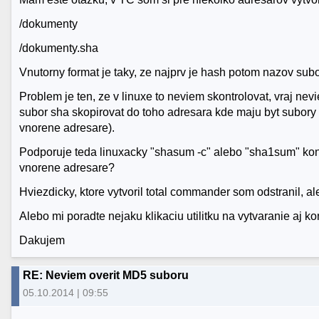
/dokumenty
/dokumenty.sha
Vnutorny format je taky, ze najprv je hash potom nazov subo
Problem je ten, ze v linuxe to neviem skontrolovat, vraj ne
subor sha skopirovat do toho adresara kde maju byt subory 
vnorene adresare).
Podporuje teda linuxacky "shasum -c" alebo "sha1sum" kont
vnorene adresare?
Hviezdicky, ktore vytvoril total commander som odstranil, a
Alebo mi poradte nejaku klikaciu utilitku na vytvaranie aj ko
Dakujem
RE: Neviem overit MD5 suboru
05.10.2014 | 09:55