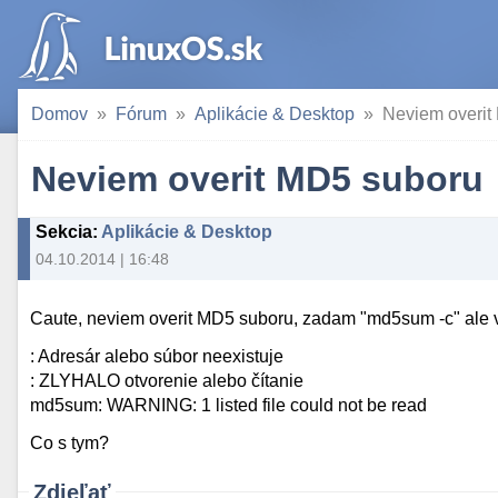
Domov
Fórum
Aplikácie & Desktop
Neviem overit
Neviem overit MD5 suboru
Sekcia
:
Aplikácie & Desktop
04.10.2014 | 16:48
Caute, neviem overit MD5 suboru, zadam "md5sum -c" ale v
: Adresár alebo súbor neexistuje
: ZLYHALO otvorenie alebo čítanie
md5sum: WARNING: 1 listed file could not be read
Co s tym?
Zdieľať