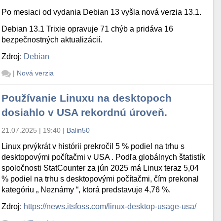
Po mesiaci od vydania Debian 13 vyšla nová verzia 13.1.
Debian 13.1 Trixie opravuje 71 chýb a pridáva 16
bezpečnostných aktualizácií.
Zdroj:
Debian
|
Nová verzia
Používanie Linuxu na desktopoch
dosiahlo v USA rekordnú úroveň.
21.07.2025 | 19:40
|
Balin50
Linux prvýkrát v histórii prekročil 5 % podiel na trhu s
desktopovými počítačmi v USA . Podľa globálnych štatistík
spoločnosti StatCounter za jún 2025 má Linux teraz 5,04
% podiel na trhu s desktopovými počítačmi, čím prekonal
kategóriu „ Neznámy “, ktorá predstavuje 4,76 %.
Zdroj:
https://news.itsfoss.com/linux-desktop-usage-usa/