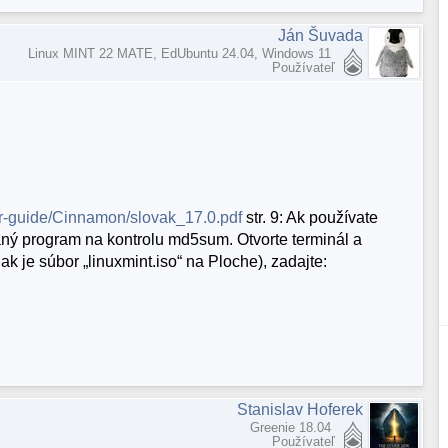
Ján Šuvada
Linux MINT 22 MATE, EdUbuntu 24.04, Windows 11
Používateľ
er-guide/Cinnamon/slovak_17.0.pdf
str. 9: Ak používate
aný program na kontrolu md5sum. Otvorte terminál a
k je súbor „linuxmint.iso“ na Ploche), zadajte:
Stanislav Hoferek
Greenie 18.04
Používateľ