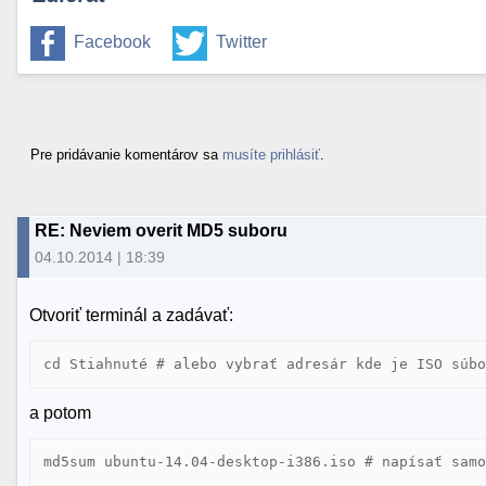
Facebook
Twitter
Pre pridávanie komentárov sa
musíte prihlásiť
.
RE: Neviem overit MD5 suboru
04.10.2014 | 18:39
Otvoriť terminál a zadávať:
cd Stiahnuté # alebo vybrať adresár kde je ISO súb
a potom
md5sum ubuntu-14.04-desktop-i386.iso # napísať sam