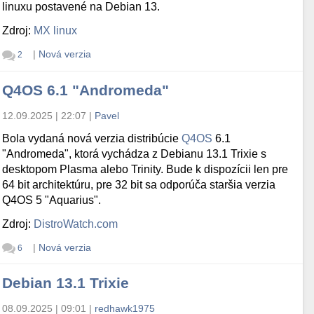
linuxu postavené na Debian 13.
Zdroj:
MX linux
|
Nová verzia
2
Q4OS 6.1 "Andromeda"
12.09.2025 | 22:07
|
Pavel
Bola vydaná nová verzia distribúcie
Q4OS
6.1
"Andromeda", ktorá vychádza z Debianu 13.1 Trixie s
desktopom Plasma alebo Trinity. Bude k dispozícii len pre
64 bit architektúru, pre 32 bit sa odporúča staršia verzia
Q4OS 5 "Aquarius".
Zdroj:
DistroWatch.com
|
Nová verzia
6
Debian 13.1 Trixie
08.09.2025 | 09:01
|
redhawk1975