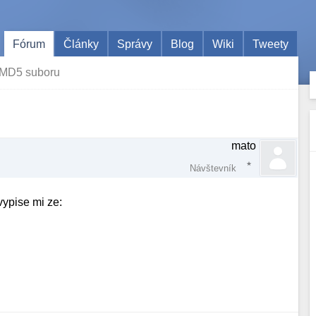
Fórum
Články
Správy
Blog
Wiki
Tweety
 MD5 suboru
mato
Návštevník
ypise mi ze: