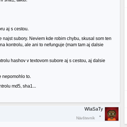
ru aj s cestou.
vie najst subory. Neviem kde robim chybu, skusal som ten
na kontrolu, ale ani to nefunguje (mam tam aj dalsie
rolu hashov v textovom subore aj s cestou, aj dalsie
le nepomohlo to.
ntrolu md5, sha1...
WlaSaTy
Návštevník