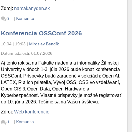
Zdroj:
namakanyden.sk
|
Komunita
3
Konferencia OSSConf 2026
10.04 | 19:03
|
Miroslav Bendík
Dátum udalosti:
01.07.2026
Aj tento rok sa na Fakulte riadenia a informatiky Žilinskej
Univerzity v dňoch 1-3. júla 2026 bude konať konferencia
OSSConf. Príspevky budú zaradené v sekciách: Open AI,
LATEX, R a ich priatelia, Vývoj OSS, OSS vo vzdelávaní,
Open GIS & Open Data, Open Hardware a
Kyberbezpečnosť. Vlastné príspevky je možné registrovať
do 10. júna 2026. Tešíme sa na Vašu návštevu.
Zdroj:
Web konferencie
|
Komunita
1