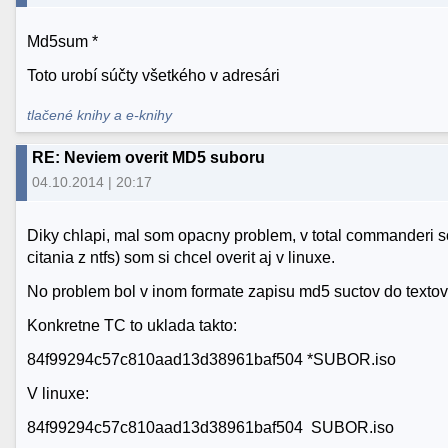
Md5sum *
Toto urobí súčty všetkého v adresári
tlačené knihy a e-knihy
RE: Neviem overit MD5 suboru
04.10.2014 | 20:17
Diky chlapi, mal som opacny problem, v total commanderi so
citania z ntfs) som si chcel overit aj v linuxe.
No problem bol v inom formate zapisu md5 suctov do texto
Konkretne TC to uklada takto:
84f99294c57c810aad13d38961baf504 *SUBOR.iso
V linuxe:
84f99294c57c810aad13d38961baf504 SUBOR.iso