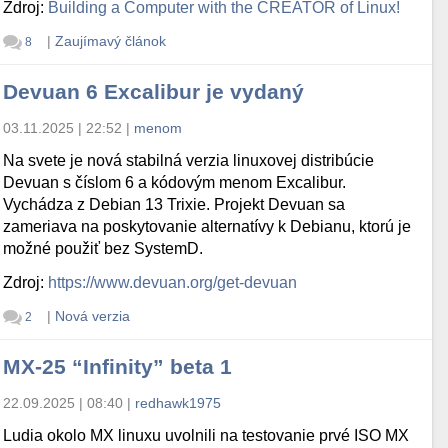
Zdroj:
Building a Computer with the CREATOR of Linux!
|
Zaujímavý článok
8
Devuan 6 Excalibur je vydaný
03.11.2025 | 22:52
|
menom
Na svete je nová stabilná verzia linuxovej distribúcie
Devuan s číslom 6 a kódovým menom Excalibur.
Vychádza z Debian 13 Trixie. Projekt Devuan sa
zameriava na poskytovanie alternatívy k Debianu, ktorú je
možné použiť bez SystemD.
Zdroj:
https://www.devuan.org/get-devuan
|
Nová verzia
2
MX-25 “Infinity” beta 1
22.09.2025 | 08:40
|
redhawk1975
Ludia okolo MX linuxu uvolnili na testovanie prvé ISO MX