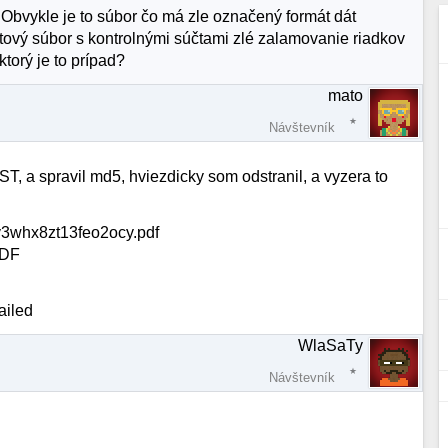
 Obvykle je to súbor čo má zle označený formát dát
xtový súbor s kontrolnými súčtami zlé zalamovanie riadkov
ktorý je to prípad?
mato
Návštevník
EST, a spravil md5, hviezdicky som odstranil, a vyzera to
3whx8zt13feo2ocy.pdf
PDF
ailed
WlaSaTy
Návštevník