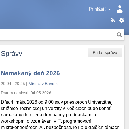
Prihlásiť
Správy
Pridať správu
Namakaný deň 2026
20.04 | 20:25
|
Miroslav Bendík
Dátum udalosti:
04.05.2026
Dňa 4. mája 2026 od 9:00 sa v priestoroch Univerzitnej
knižnice Technickej univerzity v Košiciach bude konať
namakaný deň, teda deň nabitý prednáškami a
workshopmi o vzdelávaní v IT, programovaní,
mikrokontroléroch, AI, bezpečnosti, IoT a o ďalších témach.