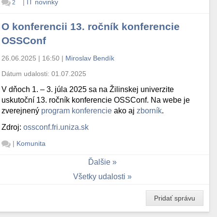
|
IT novinky
2
O konferencii 13. ročník konferencie
OSSConf
26.06.2025 | 16:50
|
Miroslav Bendík
Dátum udalosti:
01.07.2025
V dňoch 1. – 3. júla 2025 sa na Žilinskej univerzite
uskutoční 13. ročník konferencie OSSConf. Na webe je
zverejnený
program konferencie
ako aj
zborník
.
Zdroj:
ossconf.fri.uniza.sk
|
Komunita
Ďalšie
Všetky udalosti
Pridať správu