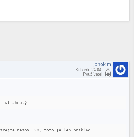
janek-m
Kubuntu 24.04
Používateľ
or stiahnutý
ozrejme názov ISO, toto je len príklad