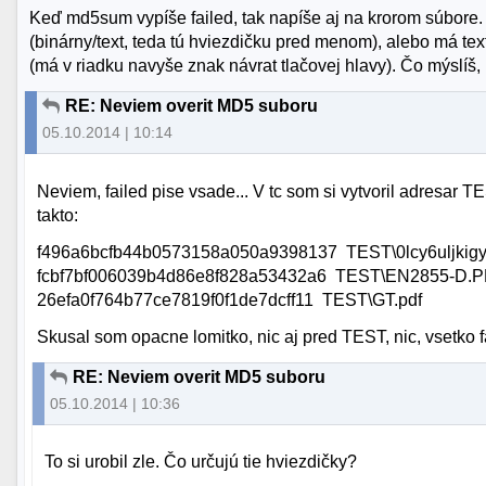
Keď md5sum vypíše failed, tak napíše aj na krorom súbore.
(binárny/text, teda tú hviezdičku pred menom), alebo má te
(má v riadku navyše znak návrat tlačovej hlavy). Čo mýslíš, 
RE: Neviem overit MD5 suboru
05.10.2014 | 10:14
Neviem, failed pise vsade... V tc som si vytvoril adresar T
takto:
f496a6bcfb44b0573158a050a9398137 TEST\0lcy6uljkigy
fcbf7bf006039b4d86e8f828a53432a6 TEST\EN2855-D.
26efa0f764b77ce7819f0f1de7dcff11 TEST\GT.pdf
Skusal som opacne lomitko, nic aj pred TEST, nic, vsetko f
RE: Neviem overit MD5 suboru
05.10.2014 | 10:36
To si urobil zle. Čo určujú tie hviezdičky?