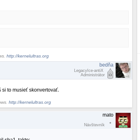
ows.
http://kernelultras.org
bedňa
LegacyIce-antiX
Administrátor
š si to musieť skonvertovať.
dows.
http://kernelultras.org
mato
Návštevník
l sha1, takto: