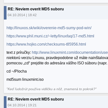
RE: Neviem overit MD5 suboru
04.10.2014 | 18:42
http://linuxos.sk/wiki/overenie-md5-sumy-pod-win/
https://www.phil.muni.cz/~letty/linuxfaq/17-md5.html
https://www.hojko.com/checksums-t85956.html
text z príručky:
http://www.linuxmint.com/documentation/us
niektorú verziu Linuxu, pravdepodobne už máte nainštalov
pomocou „cd“ prejdite do adresára vášho ISO súboru (napr. a
cd ~/Plocha
md5sum linuxmint.iso
"Keď ľudožrút používa vidličku a nôž, znamená to pokrok?"
RE: Neviem overit MD5 suboru
04.10.2014 | 19:21