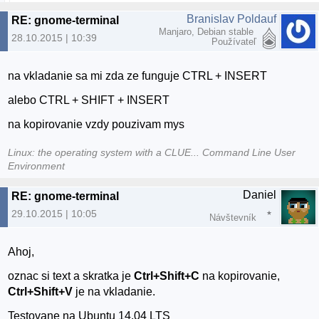
Branislav Poldauf
RE: gnome-terminal
Manjaro, Debian stable
28.10.2015 | 10:39
Používateľ
na vkladanie sa mi zda ze funguje CTRL + INSERT
alebo CTRL + SHIFT + INSERT
na kopirovanie vzdy pouzivam mys
Linux: the operating system with a CLUE... Command Line User
Environment
Daniel
RE: gnome-terminal
29.10.2015 | 10:05
Návštevník
Ahoj,
oznac si text a skratka je
Ctrl+Shift+C
na kopirovanie,
Ctrl+Shift+V
je na vkladanie.
Testovane na Ubuntu 14.04 LTS