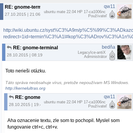
qw11
RE: gnome-terminal
ubuntu mate 22.04 HP 17-ca1006nc
27.10.2015 | 21:06
Používateľ
http://wiki.ubuntu.cz/syst%C3%A9m/p%C5%99%C3%AD
redirect=1id=termin%C3%A1l#kop%C3%ADrov%C3%A1n%
bedňa
RE: gnome-terminal
LegacyIce-antiX
28.10.2015 | 08:19
Administrátor
Toto nerieši otázku.
Táto správa neobsahuje vírus, pretože nepoužívam MS Windows.
http://kernelultras.org
qw11
RE: gnome-terminal
ubuntu mate 22.04 HP 17-ca1006nc
28.10.2015 | 19:40
Používateľ
Aha oznacenie textu, zle som to pochopil. Myslel som
fungovanie ctrl+c, ctrl+v.