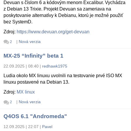
Devuan s číslom 6 a kódovým menom Excalibur. Vychádza
z Debian 13 Trixie. Projekt Devuan sa zameriava na
poskytovanie alternatívy k Debianu, ktorú je možné použiť
bez SystemD.
Zdroj:
https://www.devuan.org/get-devuan
|
Nová verzia
2
MX-25 “Infinity” beta 1
22.09.2025 | 08:40
|
redhawk1975
Ludia okolo MX linuxu uvolnili na testovanie prvé ISO MX
linuxu postavené na Debian 13.
Zdroj:
MX linux
|
Nová verzia
2
Q4OS 6.1 "Andromeda"
12.09.2025 | 22:07
|
Pavel