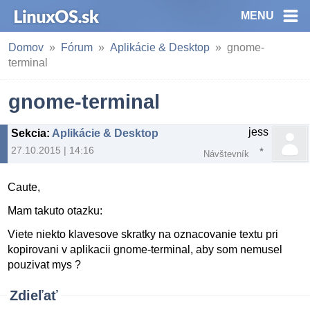
MENU
Domov
Fórum
Aplikácie & Desktop
gnome-
terminal
gnome-terminal
jess
Sekcia
:
Aplikácie & Desktop
27.10.2015 | 14:16
Návštevník
Caute,
Mam takuto otazku:
Viete niekto klavesove skratky na oznacovanie textu pri
kopirovani v aplikacii gnome-terminal, aby som nemusel
pouzivat mys ?
Zdieľať