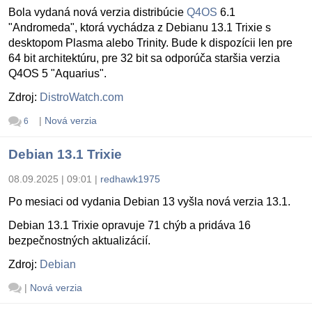
Bola vydaná nová verzia distribúcie
Q4OS
6.1
"Andromeda", ktorá vychádza z Debianu 13.1 Trixie s
desktopom Plasma alebo Trinity. Bude k dispozícii len pre
64 bit architektúru, pre 32 bit sa odporúča staršia verzia
Q4OS 5 "Aquarius".
Zdroj:
DistroWatch.com
|
Nová verzia
6
Debian 13.1 Trixie
08.09.2025 | 09:01
|
redhawk1975
Po mesiaci od vydania Debian 13 vyšla nová verzia 13.1.
Debian 13.1 Trixie opravuje 71 chýb a pridáva 16
bezpečnostných aktualizácií.
Zdroj:
Debian
|
Nová verzia