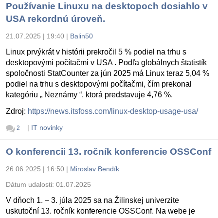
Používanie Linuxu na desktopoch dosiahlo v
USA rekordnú úroveň.
21.07.2025 | 19:40
|
Balin50
Linux prvýkrát v histórii prekročil 5 % podiel na trhu s
desktopovými počítačmi v USA . Podľa globálnych štatistík
spoločnosti StatCounter za jún 2025 má Linux teraz 5,04 %
podiel na trhu s desktopovými počítačmi, čím prekonal
kategóriu „ Neznámy “, ktorá predstavuje 4,76 %.
Zdroj:
https://news.itsfoss.com/linux-desktop-usage-usa/
|
IT novinky
2
O konferencii 13. ročník konferencie OSSConf
26.06.2025 | 16:50
|
Miroslav Bendík
Dátum udalosti:
01.07.2025
V dňoch 1. – 3. júla 2025 sa na Žilinskej univerzite
uskutoční 13. ročník konferencie OSSConf. Na webe je