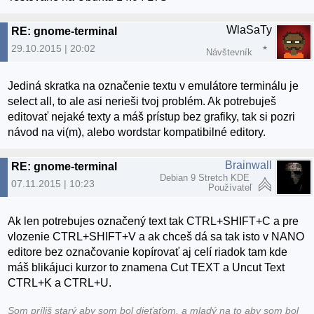
WlaSaTy
RE: gnome-terminal
29.10.2015 | 20:02
Návštevník
Jediná skratka na označenie textu v emulátore terminálu je
select all, to ale asi nerieši tvoj problém. Ak potrebuješ
editovať nejaké texty a máš prístup bez grafiky, tak si pozri
návod na vi(m), alebo wordstar kompatibilné editory.
Brainwall
RE: gnome-terminal
Debian 9 Stretch KDE
07.11.2015 | 10:23
Používateľ
Ak len potrebujes označený text tak CTRL+SHIFT+C a pre
vlozenie CTRL+SHIFT+V a ak chceš dá sa tak isto v NANO
editore bez označovanie kopírovať aj celí riadok tam kde
máš blikájuci kurzor to znamena Cut TEXT a Uncut Text
CTRL+K a CTRL+U.
Som príliš starý aby som bol dieťaťom, a mladý na to aby som bol