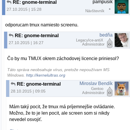
pampusik
RE: gnome-terminal
27.10.2015 | 15:28
Návštevník
odporucam tmux namiesto screenu.
bedňa
RE: gnome-terminal
LegacyIce-antiX
27.10.2015 | 16:27
Administrátor
Čo by mu TMUX okrem záchodovej licencie priniesol?
Táto správa neobsahuje vírus, pretože nepoužívam MS
Windows.
http://kernelultras.org
Miroslav Bendík
RE: gnome-terminal
Gentoo
28.10.2015 | 09:05
Administrátor
Mám taký pocit, že tmux má príjemnejšie ovládanie.
Možno, že to je len pocit, ale screen som si nikdy
nevedel osvojiť.