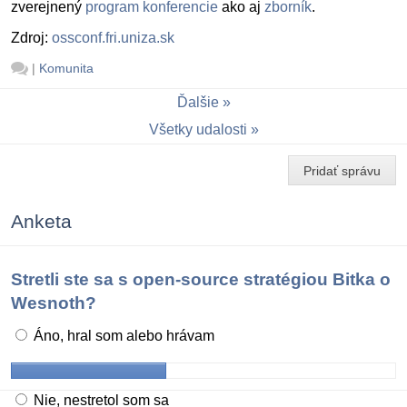
zverejnený
program konferencie
ako aj
zborník
.
Zdroj:
ossconf.fri.uniza.sk
|
Komunita
Ďalšie
Všetky udalosti
Pridať správu
Anketa
Stretli ste sa s open-source stratégiou Bitka o
Wesnoth?
Áno, hral som alebo hrávam
Nie, nestretol som sa