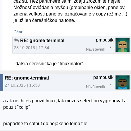
cez su. Tiež parametre sa mi zdajú zrozumiteľnejšie.
Možnosť ovládania myšou (prepínanie okien, panelov,
zmena veľkosti panelov, označovanie v copy režime ...)
je už len čerešničkou na torte.
Chat
pmpusik
RE: gnome-terminal
28.10.2015 | 17:34
Návštevník
dalsia ceresnicka je "tmuxinator".
pampusik
RE: gnome-terminal
27.10.2015 | 15:38
Návštevník
a ak nechces pouzit tmux, tak mozes selection vygrepovat a
pouzit "xclip"
prapadne to catnut do nejakeho temp file.