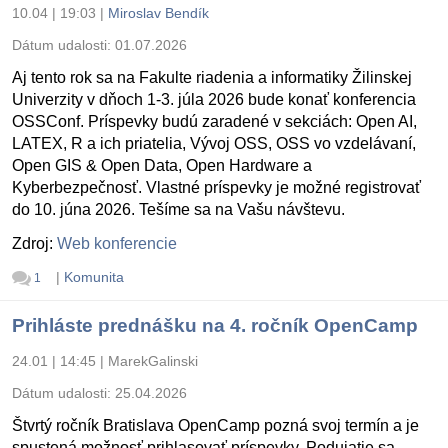
10.04 | 19:03
|
Miroslav Bendík
Dátum udalosti:
01.07.2026
Aj tento rok sa na Fakulte riadenia a informatiky Žilinskej
Univerzity v dňoch 1-3. júla 2026 bude konať konferencia
OSSConf. Príspevky budú zaradené v sekciách: Open AI,
LATEX, R a ich priatelia, Vývoj OSS, OSS vo vzdelávaní,
Open GIS & Open Data, Open Hardware a
Kyberbezpečnosť. Vlastné príspevky je možné registrovať
do 10. júna 2026. Tešíme sa na Vašu návštevu.
Zdroj:
Web konferencie
|
Komunita
1
Prihláste prednášku na 4. ročník OpenCamp
24.01 | 14:45
|
MarekGalinski
Dátum udalosti:
25.04.2026
Štvrtý ročník Bratislava OpenCamp pozná svoj termín a je
spustená možnosť prihlasovať príspevky. Podujatie sa