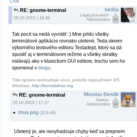
Chat
bedňa
RE: gnome-terminal
LegacyIce-antiX
28.10.2015 | 16:36
Administrátor
Tak pocit sa nedá vyvrátiť :) Mne prídu všetky
terminálové aplikácie rovnako uletené. Teda okrem
výborného textového editoru Textadept, ktorý sa dá
spustiť aj v terminálovom režime a všetky skratky
ostávajú ako v klasickom GUI editore, trochu som ho
spomenul v
blogu
.
Táto správa neobsahuje vírus, pretože nepoužívam MS
Windows.
http://kernelultras.org
Miroslav Bendík
RE: gnome-terminal
Gentoo
28.10.2015 | 17:27
Administrátor
tmux.png
(32.8 kB)
Uletený je, ale nevyhadzuje chyby keď sa prepnem