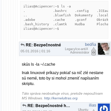
ilias@Acipencer:~$ ls -a

.              .bashrc    .config    .ICEaut
..             .bluefish  Dokumenty  .local 
.adobe         .cache     .gconf     Obrázky
.bash_history  .clamtk    Hudba      Plocha 
ilias@Acipencer:~$ 

bedňa
RE: Bezpečnostné horzby, alebo planý poplach?
LegacyIce-antiX
05.01.2016 | 01:16
Administrátor
skús ls -la ~/.cache
Inak linuxové príkazy pokiaľ sa nič zlé nestane
sú nemé, toto by si mohol zmeniť napísaním
skriptu.
Táto správa neobsahuje vírus, pretože nepoužívam
MS Windows.
http://kernelultras.org
ilias
RE: Bezpečnostné horzby, alebo planý poplach?
Ubuntu