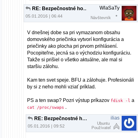
WlaSaTy
RE: Bezpečnostné horzby, alebo planý poplach?
05.01.2016 | 06:44
Návštevník
V dnešnej dobe sa pri vymazanom obsahu
domovského priečinka vytvorí konfigurácia a
priečinky ako plocha pri prvom prihlásení.
Pocopiteľne, jecná sa o východziu konfiguráciu.
Takže si prišiel o všetko aktuálne, ale mal si
staršiu zálohu.
Kam ten svet speje. BFU a zálohuje. Profesionáli
by si z neho mohli vziať príklad.
PS a ten swap? Pozri výstup príkazov
a
fdisk -l
.
cat /proc/swaps
ilias
RE: Bezpečnostné horzby, alebo planý poplach?
Ubuntu
05.01.2016 | 09:52
Používateľ