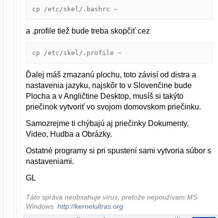
cp /etc/skel/.bashrc ~
a .profile tiež bude treba skopčiť cez
cp /etc/skel/.profile ~
Ďalej máš zmazanú plochu, toto závisí od distra a
nastavenia jazyku, najskôr to v Slovenčine bude
Plocha a v Angličtine Desktop, musíš si takýto
priečinok vytvoriť vo svojom domovskom priečinku.
Samozrejme ti chýbajú aj priečinky Dokumenty,
Video, Hudba a Obrázky.
Ostatné programy si pri spustení sami vytvoria súbor s
nastaveniami.
GL
Táto správa neobsahuje vírus, pretože nepoužívam MS
Windows.
http://kernelultras.org