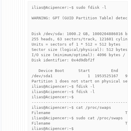
ilias@Acipencer:~$ sudo fdisk -l

WARNING: GPT (GUID Partition Table) detect
Disk /dev/sda: 1000.2 GB, 1000204886016 byt
255 heads, 63 sectors/track, 121601 cylinde
Units = sectors of 1 * 512 = 512 bytes

Sector size (logical/physical): 512 bytes /
I/O size (minimum/optimal): 4096 bytes / 40
Disk identifier: 0x4d9dbf2f

   Device Boot      Start         End      
/dev/sda1               1  1953525167   976
Partition 1 does not start on physical sect
ilias@Acipencer:~$ fdisk -l

ilias@Acipencer:~$ fdisk -l

ilias@Acipencer:~$ 

-------------------------------------------
ilias@Acipencer:~$ cat /proc/swaps

Filename				Type		Size	Used	Priority

ilias@Acipencer:~$ sudo cat /proc/swaps

Filename				Type		Size	Used	Priority
