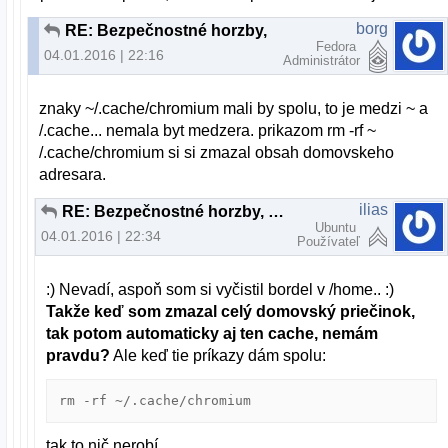
borg
RE: Bezpečnostné horzby, alebo planý poplach?
Fedora
04.01.2016 | 22:16
Administrátor
znaky ~/.cache/chromium mali by spolu, to je medzi ~ a
/.cache... nemala byt medzera. prikazom rm -rf ~
/.cache/chromium si si zmazal obsah domovskeho
adresara.
ilias
RE: Bezpečnostné horzby, alebo planý poplach?
Ubuntu
04.01.2016 | 22:34
Používateľ
:) Nevadí, aspoň som si vyčistil bordel v /home.. :)
Takže keď som zmazal celý domovský priečinok,
tak potom automaticky aj ten cache, nemám
pravdu?
Ale keď tie príkazy dám spolu:
rm -rf ~/.cache/chromium
tak to nič nerobí...