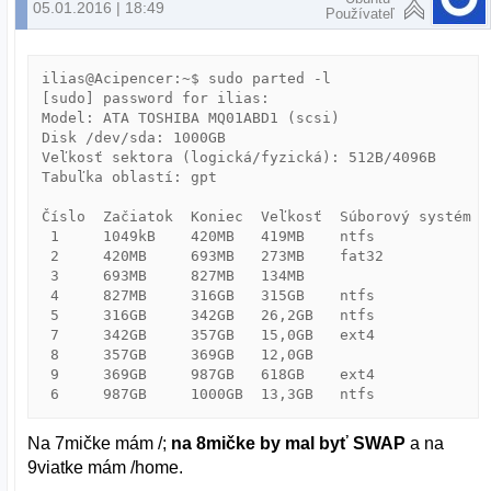
05.01.2016 | 18:49
Používateľ
ilias@Acipencer:~$ sudo parted -l

[sudo] password for ilias: 

Model: ATA TOSHIBA MQ01ABD1 (scsi)

Disk /dev/sda: 1000GB

Veľkosť sektora (logická/fyzická): 512B/4096B

Tabuľka oblastí: gpt

Číslo  Začiatok  Koniec  Veľkosť  Súborový systém  
 1     1049kB    420MB   419MB    ntfs             
 2     420MB     693MB   273MB    fat32            
 3     693MB     827MB   134MB                     
 4     827MB     316GB   315GB    ntfs             
 5     316GB     342GB   26,2GB   ntfs             
 7     342GB     357GB   15,0GB   ext4

 8     357GB     369GB   12,0GB

 9     369GB     987GB   618GB    ext4

Na 7mičke mám /;
na 8mičke by mal byť SWAP
a na
9viatke mám /home.