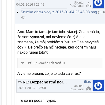
Ubuntu
04.01.2016 | 23:45
Používateľ
Snímka obrazovky z 2016-01-04 23:43:03.png
(45.6
kB)
Ano. Mám to tam...je tam toho viacej. Znamená to,
že som vymazal, ani nevieme čo. :) Ale to
znamená, že môj problém s "vírusmi" sa nevyriešil,
čo? :( ale prečo sa nič nedeje, keď do terminálu
nakopírujem toto?:
rm -rf ~/.cache/chromium
A vieme prosím, čo je to teda za vírus?
ilias
RE: Bezpečnostné horzby, alebo planý poplach?
Ubuntu
04.01.2016 | 23:50
Používateľ
Tu sa mi podaril výpis.