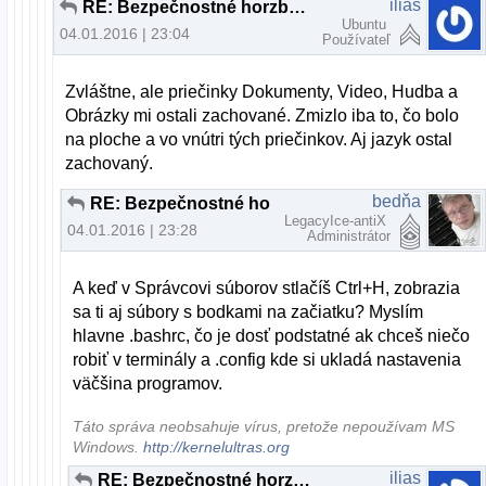
ilias
RE: Bezpečnostné horzby, alebo planý poplach?
Ubuntu
04.01.2016 | 23:04
Používateľ
Zvláštne, ale priečinky Dokumenty, Video, Hudba a
Obrázky mi ostali zachované. Zmizlo iba to, čo bolo
na ploche a vo vnútri tých priečinkov. Aj jazyk ostal
zachovaný.
bedňa
RE: Bezpečnostné horzby, alebo planý poplach?
LegacyIce-antiX
04.01.2016 | 23:28
Administrátor
A keď v Správcovi súborov stlačíš Ctrl+H, zobrazia
sa ti aj súbory s bodkami na začiatku? Myslím
hlavne .bashrc, čo je dosť podstatné ak chceš niečo
robiť v terminály a .config kde si ukladá nastavenia
väčšina programov.
Táto správa neobsahuje vírus, pretože nepoužívam MS
Windows.
http://kernelultras.org
ilias
RE: Bezpečnostné horzby, alebo planý poplach?