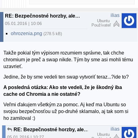
ilias
RE: Bezpečnostné horzby, alebo planý poplach?
Ubuntu
05.01.2016 | 10:06
Používateľ
ohrozenia.png
(278.5 kB)
Takže pokial tým výpisom rozumiem správne, tak chche
chromium je preč a swap nikde. Tým by sme asi mohli tému
uzavrieť.
Jedine, že by sme vedeli ten swap vytvoriť teraz...?ide to?
A posledná otázka: Ako ste vedeli, že je škodný iba
cache od Chromia a nie ostatné?
Veľmi ďakujem všetkým za pomoc. Aj keď ma Ubuntu so
svojou bezpečnosťou už po-druhé sklamalo, aj tak som si
ho zamiloval :)
ilias
RE: Bezpečnostné horzby, alebo planý poplach?
Ubuntu
05.01.2016 | 10:27