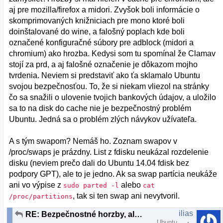
aj pre mozilla/firefox a midori. Zvyšok boli informácie o
skomprimovaných knižniciach pre mono ktoré boli
doinštalované do wine, a falošný poplach kde boli
označené konfiguračné súbory pre adblock (midori a
chromium) ako hrozba. Kedysi som tu spomínal že Clamav
stojí za prd, a aj falošné označenie je dôkazom mojho
tvrdenia. Neviem si predstaviť ako ťa sklamalo Ubuntu
svojou bezpečnosťou. To, že si niekam vliezol na stránky
čo sa snažili o ulovenie tvojich bankových údajov, a uložilo
sa to na disk do cache nie je bezpečnostný problém
Ubuntu. Jedná sa o problém zlých návykov užívateľa.
A s tým swapom? Nemáš ho. Zoznam swapov v
/proc/swaps je prázdny. List z fdisku neukázal rozdelenie
disku (neviem prečo dali do Ubuntu 14.04 fdisk bez
podpory GPT), ale to je jedno. Ak sa swap partícia neukáže
ani vo výpise z
alebo
sudo parted -l
cat
, tak si ten swap ani nevytvoril.
/proc/partitions
ilias
RE: Bezpečnostné horzby, alebo planý poplach?
Ubuntu