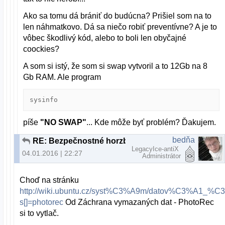
Ako sa tomu dá brániť do budúcna? Prišiel som na to
len náhmatkovo. Dá sa niečo robiť preventívne? A je to
vôbec škodlivý kód, alebo to boli len obyčajné
coockies?
A som si istý, že som si swap vytvoril a to 12Gb na 8
Gb RAM. Ale program
sysinfo
píše
"NO SWAP"
... Kde môže byť problém? Ďakujem.
bedňa
RE: Bezpečnostné horzby, alebo planý poplach?
LegacyIce-antiX
04.01.2016 | 22:27
Administrátor
Choď na stránku
http://wiki.ubuntu.cz/syst%C3%A9m/datov%C3%A1_
s[]=photorec
Od Záchrana vymazaných dat - PhotoRec
si to vytlač.