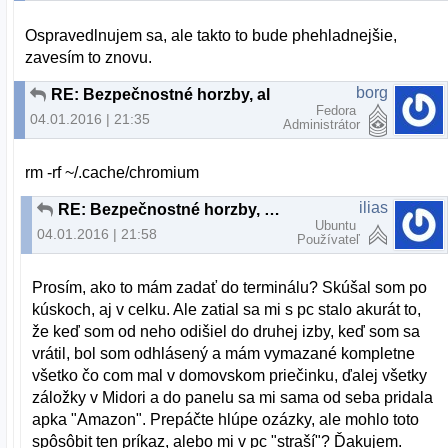
Ospravedlnujem sa, ale takto to bude phehladnejšie,
zavesím to znovu.
borg
RE: Bezpečnostné horzby, alebo planý poplach?
Fedora
04.01.2016 | 21:35
Administrátor
rm -rf ~/.cache/chromium
ilias
RE: Bezpečnostné horzby, alebo planý poplach?
Ubuntu
04.01.2016 | 21:58
Používateľ
Prosím, ako to mám zadať do terminálu? Skúšal som po
kúskoch, aj v celku. Ale zatial sa mi s pc stalo akurát to,
že keď som od neho odišiel do druhej izby, keď som sa
vrátil, bol som odhlásený a mám vymazané kompletne
všetko čo com mal v domovskom priečinku, ďalej všetky
záložky v Midori a do panelu sa mi sama od seba pridala
apka "Amazon". Prepáčte hlúpe ozázky, ale mohlo toto
spôsôbit ten príkaz, alebo mi v pc "straší"? Ďakujem.