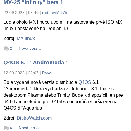
MX-25 “Infinity” beta 1
22.09.2025 | 08:40
|
redhawk1975
Ludia okolo MX linuxu uvolnili na testovanie prvé ISO MX
linuxu postavené na Debian 13.
Zdroj:
MX linux
|
Nová verzia
2
Q4OS 6.1 "Andromeda"
12.09.2025 | 22:07
|
Pavel
Bola vydaná nová verzia distribúcie
Q4OS
6.1
"Andromeda", ktorá vychádza z Debianu 13.1 Trixie s
desktopom Plasma alebo Trinity. Bude k dispozícii len pre
64 bit architektúru, pre 32 bit sa odporúča staršia verzia
Q4OS 5 "Aquarius".
Zdroj:
DistroWatch.com
|
Nová verzia
6