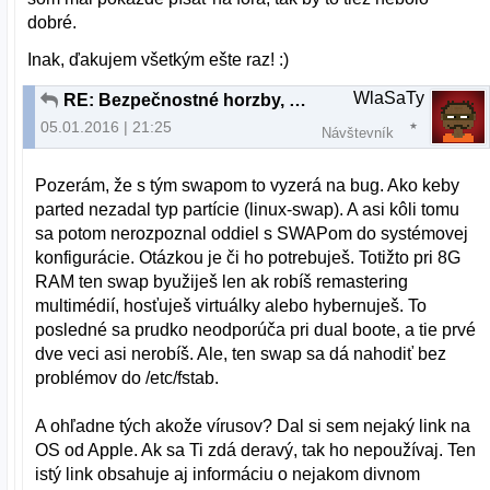
dobré.
Inak, ďakujem všetkým ešte raz! :)
WlaSaTy
RE: Bezpečnostné horzby, alebo planý poplach?
05.01.2016 | 21:25
Návštevník
Pozerám, že s tým swapom to vyzerá na bug. Ako keby
parted nezadal typ partície (linux-swap). A asi kôli tomu
sa potom nerozpoznal oddiel s SWAPom do systémovej
konfigurácie. Otázkou je či ho potrebuješ. Totižto pri 8G
RAM ten swap byužiješ len ak robíš remastering
multimédií, hosťuješ virtuálky alebo hybernuješ. To
posledné sa prudko neodporúča pri dual boote, a tie prvé
dve veci asi nerobíš. Ale, ten swap sa dá nahodiť bez
problémov do /etc/fstab.
A ohľadne tých akože vírusov? Dal si sem nejaký link na
OS od Apple. Ak sa Ti zdá deravý, tak ho nepoužívaj. Ten
istý link obsahuje aj informáciu o nejakom divnom