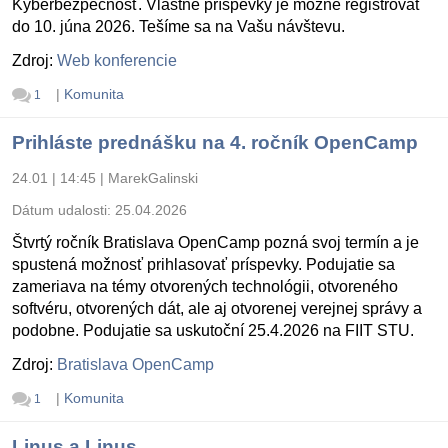
Kyberbezpečnosť. Vlastné príspevky je možné registrovať
do 10. júna 2026. Tešíme sa na Vašu návštevu.
Zdroj:
Web konferencie
|
Komunita
1
Prihláste prednášku na 4. ročník OpenCamp
24.01 | 14:45
|
MarekGalinski
Dátum udalosti:
25.04.2026
Štvrtý ročník Bratislava OpenCamp pozná svoj termín a je
spustená možnosť prihlasovať príspevky. Podujatie sa
zameriava na témy otvorených technológii, otvoreného
softvéru, otvorených dát, ale aj otvorenej verejnej správy a
podobne. Podujatie sa uskutoční 25.4.2026 na FIIT STU.
Zdroj:
Bratislava OpenCamp
|
Komunita
1
Linus a Linus