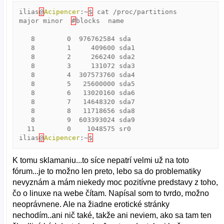
ilias
@
Acipencer
:
~
$
cat
/
proc
/
partitions
major
minor
#
blocks
name
8
0
976762584
sda
8
1
409600
sda1
8
2
266240
sda2
8
3
131072
sda3
8
4
307573760
sda4
8
5
25600000
sda5
8
6
13020160
sda6
8
7
14648320
sda7
8
8
11718656
sda8
8
9
603393024
sda9
11
0
1048575
sr0
ilias
@
Acipencer
:
~
$
K tomu sklamaniu...to síce nepatrí velmi už na toto
fórum...je to možno len preto, lebo sa do problematiky
nevyznám a mám niekedy moc pozitívne predstavy z toho,
čo o linuxe na webe čítam. Napísal som to tvrdo, možno
neoprávnene. Ale na žiadne erotické stránky
nechodím..ani nič také, takže ani neviem, ako sa tam ten