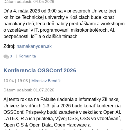
Dátum udalosti:
04.05.2026
Dňa 4. mája 2026 od 9:00 sa v priestoroch Univerzitnej
knižnice Technickej univerzity v Košiciach bude konať
namakaný deň, teda deň nabitý prednáškami a workshopmi
o vzdelávaní v IT, programovaní, mikrokontroléroch, AI,
bezpečnosti, IoT a o ďalších témach.
Zdroj:
namakanyden.sk
|
Komunita
3
Konferencia OSSConf 2026
10.04 | 19:03
|
Miroslav Bendík
Dátum udalosti:
01.07.2026
Aj tento rok sa na Fakulte riadenia a informatiky Žilinskej
Univerzity v dňoch 1-3. júla 2026 bude konať konferencia
OSSConf. Príspevky budú zaradené v sekciách: Open AI,
LATEX, R a ich priatelia, Vývoj OSS, OSS vo vzdelávaní,
Open GIS & Open Data, Open Hardware a