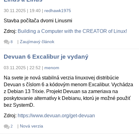
30.11.2025 | 19:40
|
redhawk1975
Stavba počítača dvomi Linusmi
Zdroj:
Building a Computer with the CREATOR of Linux!
|
Zaujímavý článok
8
Devuan 6 Excalibur je vydaný
03.11.2025 | 22:52
|
menom
Na svete je nová stabilná verzia linuxovej distribúcie
Devuan s číslom 6 a kódovým menom Excalibur. Vychádza
z Debian 13 Trixie. Projekt Devuan sa zameriava na
poskytovanie alternatívy k Debianu, ktorú je možné použiť
bez SystemD.
Zdroj:
https://www.devuan.org/get-devuan
|
Nová verzia
2