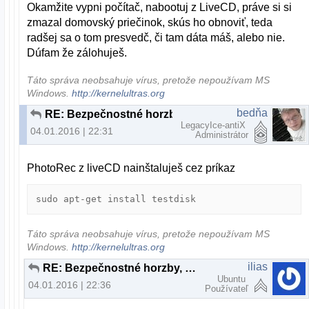
Okamžite vypni počítač, nabootuj z LiveCD, práve si si
zmazal domovský priečinok, skús ho obnoviť, teda
radšej sa o tom presvedč, či tam dáta máš, alebo nie.
Dúfam že zálohuješ.
Táto správa neobsahuje vírus, pretože nepoužívam MS
Windows.
http://kernelultras.org
bedňa
RE: Bezpečnostné horzby, alebo planý poplach?
LegacyIce-antiX
04.01.2016 | 22:31
Administrátor
PhotoRec z liveCD nainštaluješ cez príkaz
sudo apt-get install testdisk
Táto správa neobsahuje vírus, pretože nepoužívam MS
Windows.
http://kernelultras.org
ilias
RE: Bezpečnostné horzby, alebo planý poplach?
Ubuntu
04.01.2016 | 22:36
Používateľ