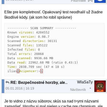
Používateľ
Ešte pre kompletnosť. Opakovaný test neodhalil už žiadne
škodlivé kódy. (ak som ho robil správne)
-----------
SCAN
SUMMARY
-----------
Known
viruses
:
4204552
Engine
version
:
0.98.7
Scanned
directories
:
30131
Scanned
files
:
135122
Infected
files
:
0
Total
errors
:
20868
Data
scanned
:
9936.66
MB
Data
read
:
22962.68
MB
(
ratio
0.43
:
1
)
Time
:
2838.709
sec
(
47
m
18
s
)
ilias
@
Acipencer
:
~
$
WlaSaTy
RE: Bezpečnostné horzby, alebo planý poplach?
05.01.2016 | 16:19
Návštevník
Je to vidno z názvu súborov, skús sa nad t=ymi názvami
zamyslieť. Hrozby si mal nielen v cache pre chromium, ale