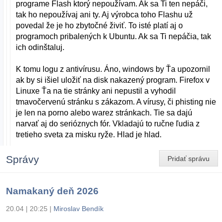
programe Flash ktorý nepoužívam. Ak sa Ti ten nepáči,
tak ho nepoužívaj ani ty. Aj výrobca toho Flashu už
povedal že je ho zbytočné živiť. To isté platí aj o
programoch pribalených k Ubuntu. Ak sa Ti nepáčia, tak
ich odinštaluj.
K tomu logu z antivírusu. Áno, windows by Ťa upozornil
ak by si išiel uložiť na disk nakazený program. Firefox v
Linuxe Ťa na tie stránky ani nepustil a vyhodil
tmavočervenú stránku s zákazom. A vírusy, či phisting nie
je len na porno alebo warez stránkach. Tie sa dajú
narvať aj do serióznych fór. Vkladajú to ručne ľudia z
tretieho sveta za misku ryže. Hlad je hlad.
Správy
Pridať správu
Namakaný deň 2026
20.04 | 20:25
|
Miroslav Bendík