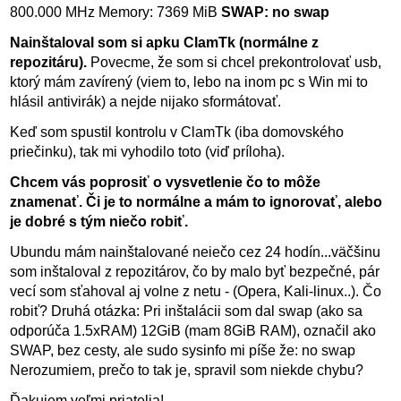
800.000 MHz Memory: 7369 MiB
SWAP: no swap
Nainštaloval som si apku ClamTk (normálne z
repozitáru).
Povecme, že som si chcel prekontrolovať usb,
ktorý mám zavírený (viem to, lebo na inom pc s Win mi to
hlásil antivirák) a nejde nijako sformátovať.
Keď som spustil kontrolu v ClamTk (iba domovského
priečinku), tak mi vyhodilo toto (viď príloha).
Chcem vás poprosiť o vysvetlenie čo to môže
znamenať. Či je to normálne a mám to ignorovať, alebo
je dobré s tým niečo robiť.
Ubundu mám nainštalované neiečo cez 24 hodín...väčšinu
som inštaloval z repozitárov, čo by malo byť bezpečné, pár
vecí som sťahoval aj volne z netu - (Opera, Kali-linux..). Čo
robiť? Druhá otázka: Pri inštalácii som dal swap (ako sa
odporúča 1.5xRAM) 12GiB (mam 8GiB RAM), označil ako
SWAP, bez cesty, ale sudo sysinfo mi píše že: no swap
Nerozumiem, prečo to tak je, spravil som niekde chybu?
Ďakujem veľmi priatelia!