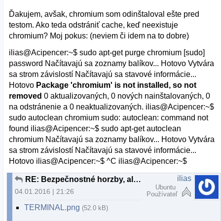
Ďakujem, avšak, chromium som odinštaloval ešte pred
testom. Ako teda odstrániť cache, keď neexistuje
chromium? Moj pokus: (neviem či idem na to dobre)
ilias@Acipencer:~$ sudo apt-get purge chromium [sudo]
password Načítavajú sa zoznamy balíkov... Hotovo Vytvára
sa strom závislostí Načítavajú sa stavové informácie...
Hotovo
Package 'chromium' is not installed, so not
removed
0 aktualizovaných, 0 nových nainštalovaných, 0
na odstránenie a 0 neaktualizovaných. ilias@Acipencer:~$
sudo autoclean chromium sudo: autoclean: command not
found ilias@Acipencer:~$ sudo apt-get autoclean
chromium Načítavajú sa zoznamy balíkov... Hotovo Vytvára
sa strom závislostí Načítavajú sa stavové informácie...
Hotovo ilias@Acipencer:~$ ^C ilias@Acipencer:~$
ilias
RE: Bezpečnostné horzby, alebo planý poplach?
Ubuntu
04.01.2016 | 21:26
Používateľ
TERMINAL.png
(52.0 kB)