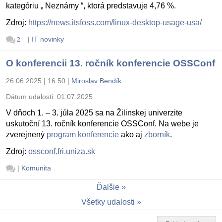
kategóriu „ Neznámy “, ktorá predstavuje 4,76 %.
Zdroj:
https://news.itsfoss.com/linux-desktop-usage-usa/
|
IT novinky
2
O konferencii 13. ročník konferencie OSSConf
26.06.2025 | 16:50
|
Miroslav Bendík
Dátum udalosti:
01.07.2025
V dňoch 1. – 3. júla 2025 sa na Žilinskej univerzite
uskutoční 13. ročník konferencie OSSConf. Na webe je
zverejnený
program konferencie
ako aj
zborník
.
Zdroj:
ossconf.fri.uniza.sk
|
Komunita
Ďalšie
Všetky udalosti