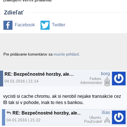
Zdieľať
Facebook
Twitter
Pre pridávanie komentárov sa
musíte prihlásiť
.
borg
RE: Bezpečnostné horzby, alebo planý poplach?
Fedora
04.01.2016 | 21:14
Administrátor
vycisti si cache chromu. ak si nerobil nejake transakcie cez
IB tak si v pohode, inak to ries s bankou.
ilias
RE: Bezpečnostné horzby, alebo planý poplach?
Ubuntu
04.01.2016 | 21:22
Používateľ