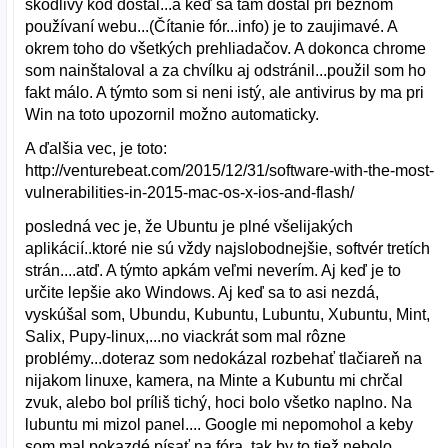
škodlivý kód dostal...a keď sa tam dostal pri bežnom
používaní webu...(Čítanie fór...info) je to zaujimavé. A
okrem toho do všetkých prehliadačov. A dokonca chrome
som nainštaloval a za chvílku aj odstránil...použil som ho
fakt málo. A týmto som si neni istý, ale antivirus by ma pri
Win na toto upozornil možno automaticky.
A ďalšia vec, je toto:
http://venturebeat.com/2015/12/31/software-with-the-most-
vulnerabilities-in-2015-mac-os-x-ios-and-flash/
posledná vec je, že Ubuntu je plné všelijakých
aplikácií..ktoré nie sú vždy najslobodnejšie, softvér tretích
strán....atď. A týmto apkám veľmi neverím. Aj keď je to
určite lepšie ako Windows. Aj keď sa to asi nezdá,
vyskúšal som, Ubundu, Kubuntu, Lubuntu, Xubuntu, Mint,
Salix, Pupy-linux,...no viackrát som mal rôzne
problémy...doteraz som nedokázal rozbehať tlačiareň na
nijakom linuxe, kamera, na Minte a Kubuntu mi chrčal
zvuk, alebo bol príliš tichý, hoci bolo všetko naplno. Na
lubuntu mi mizol panel.... Google mi nepomohol a keby
som mal pokazdé písať na fóra, tak by to tiež nebolo