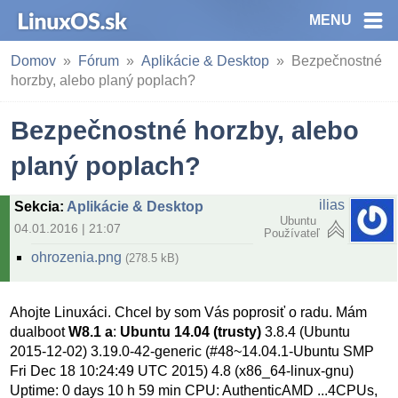
MENU
Domov
Fórum
Aplikácie & Desktop
Bezpečnostné
horzby, alebo planý poplach?
Bezpečnostné horzby, alebo
planý poplach?
ilias
Sekcia
:
Aplikácie & Desktop
Ubuntu
04.01.2016 | 21:07
Používateľ
ohrozenia.png
(278.5 kB)
Ahojte Linuxáci. Chcel by som Vás poprosiť o radu. Mám
dualboot
W8.1 a
:
Ubuntu 14.04 (trusty)
3.8.4 (Ubuntu
2015-12-02) 3.19.0-42-generic (#48~14.04.1-Ubuntu SMP
Fri Dec 18 10:24:49 UTC 2015) 4.8 (x86_64-linux-gnu)
Uptime: 0 days 10 h 59 min CPU: AuthenticAMD ...4CPUs,