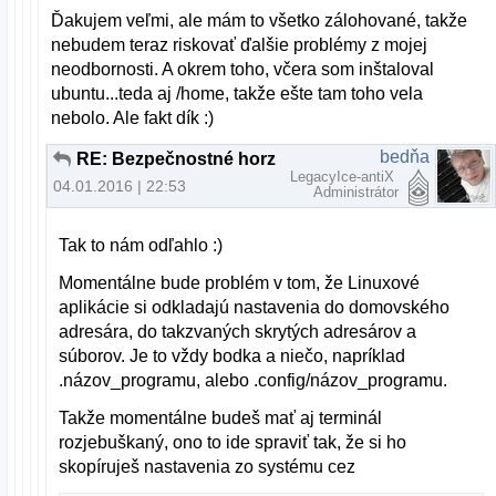
Ďakujem veľmi, ale mám to všetko zálohované, takže
nebudem teraz riskovať ďalšie problémy z mojej
neodbornosti. A okrem toho, včera som inštaloval
ubuntu...teda aj /home, takže ešte tam toho vela
nebolo. Ale fakt dík :)
bedňa
RE: Bezpečnostné horzby, alebo planý poplach?
LegacyIce-antiX
04.01.2016 | 22:53
Administrátor
Tak to nám odľahlo :)
Momentálne bude problém v tom, že Linuxové
aplikácie si odkladajú nastavenia do domovského
adresára, do takzvaných skrytých adresárov a
súborov. Je to vždy bodka a niečo, napríklad
.názov_programu, alebo .config/názov_programu.
Takže momentálne budeš mať aj terminál
rozjebuškaný, ono to ide spraviť tak, že si ho
skopíruješ nastavenia zo systému cez