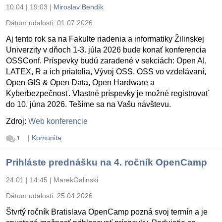
10.04 | 19:03
|
Miroslav Bendík
Dátum udalosti:
01.07.2026
Aj tento rok sa na Fakulte riadenia a informatiky Žilinskej
Univerzity v dňoch 1-3. júla 2026 bude konať konferencia
OSSConf. Príspevky budú zaradené v sekciách: Open AI,
LATEX, R a ich priatelia, Vývoj OSS, OSS vo vzdelávaní,
Open GIS & Open Data, Open Hardware a
Kyberbezpečnosť. Vlastné príspevky je možné registrovať
do 10. júna 2026. Tešíme sa na Vašu návštevu.
Zdroj:
Web konferencie
|
Komunita
1
Prihláste prednášku na 4. ročník OpenCamp
24.01 | 14:45
|
MarekGalinski
Dátum udalosti:
25.04.2026
Štvrtý ročník Bratislava OpenCamp pozná svoj termín a je