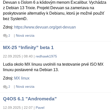
Devuan s číslom 6 a kódovým menom Excalibur. Vychádza
z Debian 13 Trixie. Projekt Devuan sa zameriava na
poskytovanie alternatívy k Debianu, ktorú je možné použiť
bez SystemD.
Zdroj:
https://www.devuan.org/get-devuan
|
Nová verzia
2
MX-25 “Infinity” beta 1
22.09.2025 | 08:40
|
redhawk1975
Ludia okolo MX linuxu uvolnili na testovanie prvé ISO MX
linuxu postavené na Debian 13.
Zdroj:
MX linux
|
Nová verzia
2
Q4OS 6.1 "Andromeda"
12.09.2025 | 22:07
|
Pavel