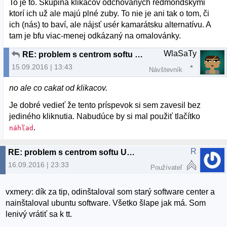
To je to. Skupina klikačov odchovaných redmondskými
ktorí ich už ale majú plné zuby. To nie je ani tak o tom, či
ich (nás) to baví, ale nájsť usér kamarátsku alternatívu. A
tam je bfu viac-menej odkázaný na omalovánky.
WlaSaTy
RE: problem s centrom softu Ubuntu
15.09.2016 | 13:43
Návštevník
no ale co cakat od klikacov.
Je dobré vedieť že tento príspevok si sem zavesil bez
jediného kliknutia. Nabudúce by si mal použiť tlačítko
.
náhľad
R
RE: problem s centrom softu Ubuntu
16.09.2016 | 23:33
Používateľ
vxmery: dík za tip, odinštaloval som starý software center a
nainštaloval ubuntu software. Všetko šlape jak má. Som
lenivý vrátiť sa k tt.