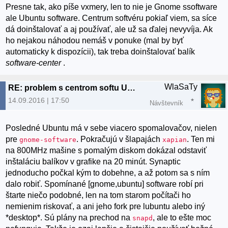
Presne tak, ako píše vxmery, len to nie je Gnome ssoftware
ale Ubuntu software. Centrum softvéru pokiaľ viem, sa síce
dá doinštalovať a aj používať, ale už sa ďalej nevyvíja. Ak
ho nejakou náhodou nemáš v ponuke (mal by byť
automaticky k dispozícii), tak treba doinštalovať balík
software-center
.
WlaSaTy
RE: problem s centrom softu Ubuntu
14.09.2016 | 17:50
Návštevník
Posledné Ubuntu má v sebe viacero spomalovačov, nielen
pre
. Pokračujú v šlapajách
. Ten mi
gnome-software
xapian
na 800MHz mašine s pomalým diskom dokázal odstaviť
inštaláciu balíkov v grafike na 20 minút. Synaptic
jednoducho počkal kým to dobehne, a až potom sa s ním
dalo robiť. Spomínané [gnome,ubuntu] software robí pri
štarte niečo podobné, len na tom starom počítači ho
nemienim riskovať, a ani jeho fork pre lubuntu alebo iný
*desktop*. Sú plány na prechod na
, ale to ešte moc
snapd