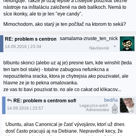
nefunguje. Takže je ozaj lepšie a čistejšie používať bežné
nástroje na inštaláciu založené na deb balíkoch. Nemá to
síce ikonky, ale to je len "eye candy".
Mimochodom, ako starý je ten počítač na ktorom to seká?
samalama-zruste_ten_nick
RE: problem s centrom softu Ubuntu
14.09.2016 | 23:34
Návštevník
blbuntu skonci (alebo uz aj je) presne tam, kde winshit (teda
ten tam bol stale) - totalne zabugova nefunkcna a
nepouzitelna sracka, ktora je chytrejsia ako pouzivatel, ale
hlavne ze je to pekna omalovanka.
ze vas to bavi pouzivat to. no ale co cakat od klikacov...
bedňa
RE: problem s centrom softu Ubuntu
LegacyIce-antiX
14.09.2016 | 23:57
Administrátor
Ubuntu, alias Canonical je časť vývojárov, ktorí už dnes
dosť často pracujú aj na Debiane. Nepravdivé kecy, že