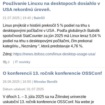
Používanie Linuxu na desktopoch dosiahlo v
USA rekordnú úroveň.
21.07.2025 | 19:40
|
Balin50
Linux prvýkrát v histórii prekročil 5 % podiel na trhu s
desktopovými počítačmi v USA . Podľa globálnych štatistík
spoločnosti StatCounter za jún 2025 má Linux teraz 5,04 %
podiel na trhu s desktopovými počítačmi, čím prekonal
kategóriu „ Neznámy “, ktorá predstavuje 4,76 %.
Zdroj:
https://news.itsfoss.com/linux-desktop-usage-usa/
|
IT novinky
2
O konferencii 13. ročník konferencie OSSConf
26.06.2025 | 16:50
|
Miroslav Bendík
Dátum udalosti:
01.07.2025
V dňoch 1. – 3. júla 2025 sa na Žilinskej univerzite
uskutoční 13. ročník konferencie OSSConf. Na webe je