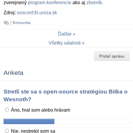
zverejnený
program konferencie
ako aj
zborník
.
Zdroj:
ossconf.fri.uniza.sk
|
Komunita
Ďalšie
Všetky udalosti
Pridať správu
Anketa
Stretli ste sa s open-source stratégiou Bitka o
Wesnoth?
Áno, hral som alebo hrávam
Nie, nestretol som sa