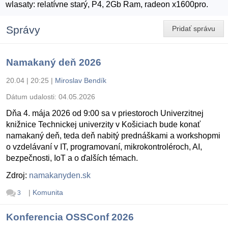
wlasaty: relatívne starý, P4, 2Gb Ram, radeon x1600pro.
Správy
Pridať správu
Namakaný deň 2026
20.04 | 20:25
|
Miroslav Bendík
Dátum udalosti:
04.05.2026
Dňa 4. mája 2026 od 9:00 sa v priestoroch Univerzitnej
knižnice Technickej univerzity v Košiciach bude konať
namakaný deň, teda deň nabitý prednáškami a workshopmi
o vzdelávaní v IT, programovaní, mikrokontroléroch, AI,
bezpečnosti, IoT a o ďalších témach.
Zdroj:
namakanyden.sk
|
Komunita
3
Konferencia OSSConf 2026