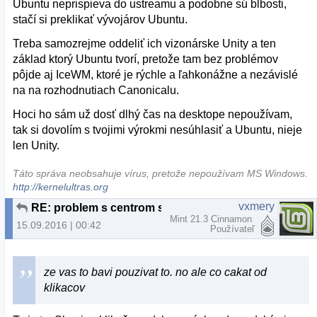
Ubuntu neprispieva do ustreamu a podobne sú blbosti,
stačí si preklikať vývojárov Ubuntu.
Treba samozrejme oddeliť ich vizonárske Unity a ten
základ ktorý Ubuntu tvorí, pretože tam bez problémov
pôjde aj IceWM, ktoré je rýchle a ľahkonážne a nezávislé
na na rozhodnutiach Canonicalu.
Hoci ho sám už dosť dlhý čas na desktope nepoužívam,
tak si dovolím s tvojimi výrokmi nesúhlasiť a Ubuntu, nieje
len Unity.
Táto správa neobsahuje vírus, pretože nepoužívam MS Windows.
http://kernelultras.org
vxmery
RE: problem s centrom softu Ubuntu
Mint 21.3 Cinnamon
15.09.2016 | 00:42
Používateľ
ze vas to bavi pouzivat to. no ale co cakat od
klikacov