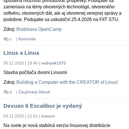
spustená možnosť prihlasovať príspevky. Podujatie sa
zameriava na témy otvorených technológii, otvoreného
softvéru, otvorených dát, ale aj otvorenej verejnej správy a
podobne. Podujatie sa uskutoční 25.4.2026 na FIIT STU.
Zdroj:
Bratislava OpenCamp
|
Komunita
1
Linus a Linus
30.11.2025 | 19:40
|
redhawk1975
Stavba počítača dvomi Linusmi
Zdroj:
Building a Computer with the CREATOR of Linux!
|
Zaujímavý článok
8
Devuan 6 Excalibur je vydaný
03.11.2025 | 22:52
|
menom
Na svete je nová stabilná verzia linuxovej distribúcie