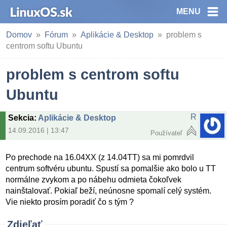
MENU
Domov
Fórum
Aplikácie & Desktop
problem s
centrom softu Ubuntu
problem s centrom softu
Ubuntu
R
Sekcia
:
Aplikácie & Desktop
14.09.2016 | 13:47
Používateľ
Po prechode na 16.04XX (z 14.04TT) sa mi pomrdvil
centrum softvéru ubuntu. Spustí sa pomalšie ako bolo u TT
normálne zvykom a po nábehu odmieta čokoľvek
nainštalovať. Pokiaľ beží, neúnosne spomalí celý systém.
Vie niekto prosím poradiť čo s tým ?
Zdieľať