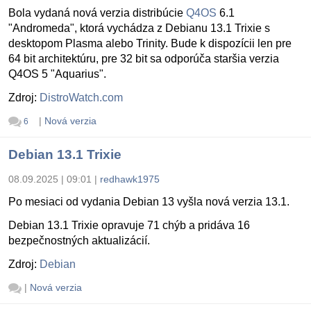
Bola vydaná nová verzia distribúcie
Q4OS
6.1
"Andromeda", ktorá vychádza z Debianu 13.1 Trixie s
desktopom Plasma alebo Trinity. Bude k dispozícii len pre
64 bit architektúru, pre 32 bit sa odporúča staršia verzia
Q4OS 5 "Aquarius".
Zdroj:
DistroWatch.com
|
Nová verzia
6
Debian 13.1 Trixie
08.09.2025 | 09:01
|
redhawk1975
Po mesiaci od vydania Debian 13 vyšla nová verzia 13.1.
Debian 13.1 Trixie opravuje 71 chýb a pridáva 16
bezpečnostných aktualizácií.
Zdroj:
Debian
|
Nová verzia