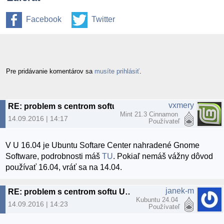
Facebook
Twitter
Pre pridávanie komentárov sa
musíte prihlásiť
.
vxmery
RE: problem s centrom softu Ubuntu
Mint 21.3 Cinnamon
14.09.2016 | 14:17
Používateľ
V U 16.04 je Ubuntu Softare Center nahradené Gnome
Software, podrobnosti máš
TU
. Pokiaľ nemáš vážny dôvod
používať 16.04, vráť sa na 14.04.
janek-m
RE: problem s centrom softu Ubuntu
Kubuntu 24.04
14.09.2016 | 14:23
Používateľ