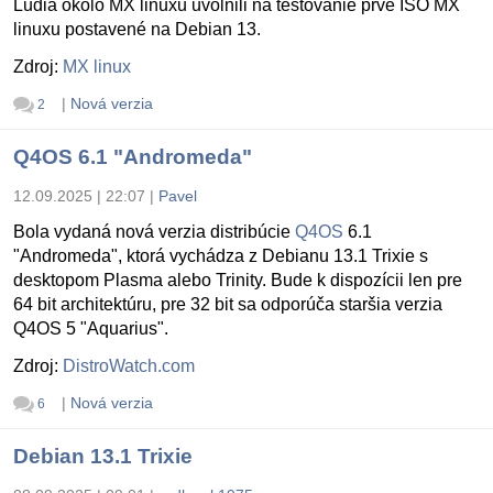
Ludia okolo MX linuxu uvolnili na testovanie prvé ISO MX
linuxu postavené na Debian 13.
Zdroj:
MX linux
|
Nová verzia
2
Q4OS 6.1 "Andromeda"
12.09.2025 | 22:07
|
Pavel
Bola vydaná nová verzia distribúcie
Q4OS
6.1
"Andromeda", ktorá vychádza z Debianu 13.1 Trixie s
desktopom Plasma alebo Trinity. Bude k dispozícii len pre
64 bit architektúru, pre 32 bit sa odporúča staršia verzia
Q4OS 5 "Aquarius".
Zdroj:
DistroWatch.com
|
Nová verzia
6
Debian 13.1 Trixie