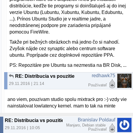
distribúcie, keďže tie programy si doinštaluješ aj do inej
verzie Ubuntu (Lubuntu, Xubuntu, Kubuntu, Edubuntu,
...). Prínos Ubuntu Studio je v realtime jadre, a
neodstránenej podpore pre zariadenia pripájané
pomocou FireWire.
Takže pri bežných obrázkoch má jedno čo si nahodí.
Zvyšok nájde cez synaptic alebo centrum software
ubuntu. Poprípade cez doplnkové repozitáre PPA.
PS: Repozitáre pre Ubuntu sa nezmestia na BR Disk, ...
redhawk75
RE: Distribucia vs pouzitie
29.11.2016 | 21:14
Používateľ
ano viem, pouzivam studio spolu mixtrack pro :-) vzdy vie
nainstalovat lowlatency kernel. mam to tak na minte
Branislav Poldauf
RE: Distribucia vs pouzitie
Manjaro, Debian stable
29.11.2016 | 10:05
Používateľ