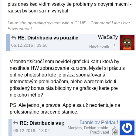
plus dnes ked vidim vsetky tie problemy s novymi macmi -
radsej by som sa im vyhybal
Linux: the operating system with a CLUE... Command Line User
Environment
WlaSaTy
RE: Distribucia vs pouzitie
06.12.2016 | 09:58
Návštevník
V tomto tisícročí som nevidel grafickú kartu ktorá by
nestíhala HW zobrazovanie kurzora. Myslel si prácu s
online photoshop kde je práca spomaľovaná
internetovým prehliadačom, alebo warezom kde ti
pribalený bonus ráta bitcoiny na grafickej karte pre
niekoho iného?
PS: Ale jedno je pravda. Apple sa už neorientuje na
profesionálne pracovné stanice.
Branislav Poldauf
RE: Distribucia vs pouzitie
Manjaro, Debian stable
06.12.2016 | 13:02
Používateľ