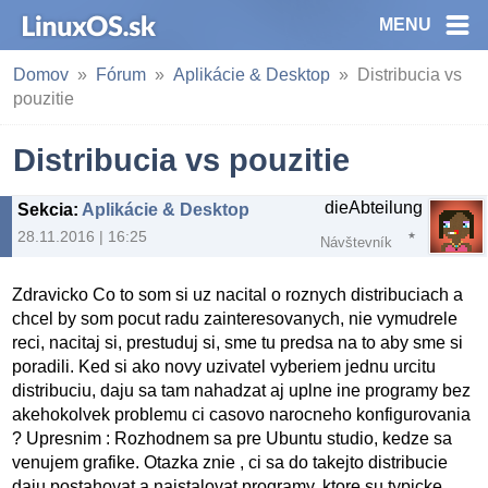
MENU
Domov
Fórum
Aplikácie & Desktop
Distribucia vs
pouzitie
Distribucia vs pouzitie
dieAbteilung
Sekcia
:
Aplikácie & Desktop
28.11.2016 | 16:25
Návštevník
Zdravicko Co to som si uz nacital o roznych distribuciach a
chcel by som pocut radu zainteresovanych, nie vymudrele
reci, nacitaj si, prestuduj si, sme tu predsa na to aby sme si
poradili. Ked si ako novy uzivatel vyberiem jednu urcitu
distribuciu, daju sa tam nahadzat aj uplne ine programy bez
akehokolvek problemu ci casovo narocneho konfigurovania
? Upresnim : Rozhodnem sa pre Ubuntu studio, kedze sa
venujem grafike. Otazka znie , ci sa do takejto distribucie
daju postahovat a naistalovat programy, ktore su typicke