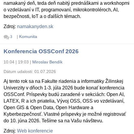
namakaný deň, teda deň nabitý prednáškami a workshopmi
o vzdelávaní v IT, programovaní, mikrokontroléroch, AI,
bezpečnosti, IoT a o ďalších témach.
Zdroj:
namakanyden.sk
|
Komunita
3
Konferencia OSSConf 2026
10.04 | 19:03
|
Miroslav Bendík
Dátum udalosti:
01.07.2026
Aj tento rok sa na Fakulte riadenia a informatiky Žilinskej
Univerzity v dňoch 1-3. júla 2026 bude konať konferencia
OSSConf. Príspevky budú zaradené v sekciách: Open AI,
LATEX, R a ich priatelia, Vývoj OSS, OSS vo vzdelávaní,
Open GIS & Open Data, Open Hardware a
Kyberbezpečnosť. Vlastné príspevky je možné registrovať
do 10. júna 2026. Tešíme sa na Vašu návštevu.
Zdroj:
Web konferencie