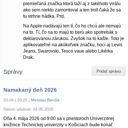
premieľaná značka ktorá taží aj z takéhoto virálu
ako sem niekto zamontoval a ten troll čaká že sa
tu strhne hádka. Prd.
Na Apple nadávajú len tí, čo ho chcú ale nemajú
na to. Tí, čo na to majú to berú ako spotrebák s
deklarovanou zárukou. Zvyšok na to kašle. Toto je
aplikovateľné na akúkoľvek značku, hoci aj Levis
Jeans, Swarovski, Tesco vaue alebo Likérka
Drak.
Správy
Pridať správu
Namakaný deň 2026
20.04 | 20:25
|
Miroslav Bendík
Dátum udalosti:
04.05.2026
Dňa 4. mája 2026 od 9:00 sa v priestoroch Univerzitnej
knižnice Technickej univerzity v Košiciach bude konať