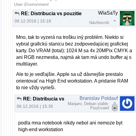
User Environment
WlaSaTy
RE: Distribucia vs pouzitie
06.12.2016 | 15:18
Návštevník
Mno, tak to vyzerá na trošku iný problém. Niekto si
vybral grafickú stanicu bez zodpovedajúcej grafickej
karty. Do VRAM (total): 1024 M sa 4x 20MPix CMYK a
ani RGB nezmestia, najmä ak tam má undo buffer aj s
multilayer.
Ale to je vedľajšie. Apple sa už dávnejšie prestalo
orientovať na High End workstation. A pridanie RAM
to nie vždy vyrieši.
Branislav Poldauf
RE: Distribucia vs pouzitie
Manjaro, Debian stable
06.12.2016 | 15:35
Používateľ
podla mna notebook nikdy nebol ani nemoze byt
high-end workstation