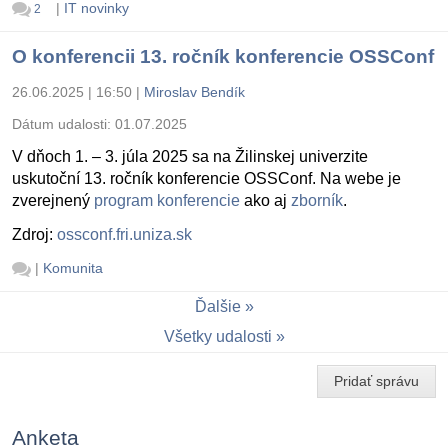
|
IT novinky
2
O konferencii 13. ročník konferencie OSSConf
26.06.2025 | 16:50
|
Miroslav Bendík
Dátum udalosti:
01.07.2025
V dňoch 1. – 3. júla 2025 sa na Žilinskej univerzite
uskutoční 13. ročník konferencie OSSConf. Na webe je
zverejnený
program konferencie
ako aj
zborník
.
Zdroj:
ossconf.fri.uniza.sk
|
Komunita
Ďalšie
Všetky udalosti
Pridať správu
Anketa