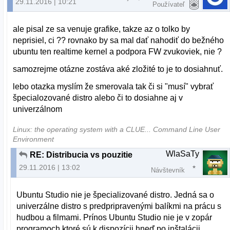
29.11.2016 | 10:21
Používateľ
ale pisal ze sa venuje grafike, takze az o tolko by
neprisiel, ci ?? rovnako by sa mal dať nahodiť do bežného
ubuntu ten realtime kernel a podpora FW zvukoviek, nie ?
samozrejme otázne zostáva aké zložité to je to dosiahnuť.
lebo otazka myslím že smerovala tak či si "musí" vybrať
špecialozované distro alebo či to dosiahne aj v
univerzálnom
Linux: the operating system with a CLUE... Command Line User
Environment
WlaSaTy
RE: Distribucia vs pouzitie
29.11.2016 | 13:02
Návštevník
Ubuntu Studio nie je špecializované distro. Jedná sa o
univerzálne distro s predpripravenými balíkmi na prácu s
hudbou a filmami. Prínos Ubuntu Studio nie je v zopár
programoch ktoré sú k dispozícii hneď po inštalácii