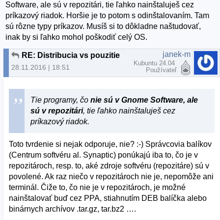
Software, ale sú v repozitári, tie ľahko nainštaluješ cez
príkazový riadok. Horšie je to potom s odinštalovaním. Tam
sú rôzne typy príkazov. Musíš si to dôkladne naštudovať,
inak by si ľahko mohol poškodiť celý OS.
janek-m
RE: Distribucia vs pouzitie
Kubuntu 24.04
28.11.2016 | 18:51
Používateľ
Tie programy, čo
nie sú v Gnome Software, ale
sú v repozitári
, tie ľahko nainštaluješ cez
príkazový riadok.
Toto tvrdenie si nejak odporuje, nie? :-) Správcovia balíkov
(Centrum softvéru al. Synaptic) ponúkajú iba to, čo je v
repozitároch, resp. to, aké zdroje softvéru (repozitáre) sú v
povolené. Ak raz niečo v repozitároch nie je, nepomôže ani
terminál. Čiže to, čo nie je v repozitároch, je možné
nainštalovať buď cez PPA, stiahnutím DEB balíčka alebo
binárnych archívov .tar.gz, tar.bz2 ….