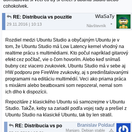
cohokolvek.
WlaSaTy
RE: Distribucia vs pouzitie
29.11.2016 | 10:13
Návštevník
Rozdiel medzi Ubuntu Studio a obyčajným Ubuntu je v
tom, že Ubuntu Studio má Low Latency kernel vhodný na
realtime prácu s multimédiami. Kto počul napríklad gitarový
efekt cez počítač, vie o čom hovorím. Alebo keď snímaš
bubny cez viacero zvukoviek. Ubuntu Studio má v sebe aj
HW podporu pre FireWire zvukovky, aj s predinštalovanými
programami na editáciu multimédií. Veci ako priama práca
s mixákmi alebo beatboxami som nepozeral, nemal som
ich dlho k dispozícii.
Repozitáre z klasického Ubuntu sú samozrejme v Ubuntu
Studio. TakŽe, keby sa zariadil podľa vojej rady a prešiel z
Ubuntu Studio na klasické Ubuntu, tak by len stratil.
Branislav Poldauf
RE: Distribucia vs pouzitie
Manjaro, Debian stable