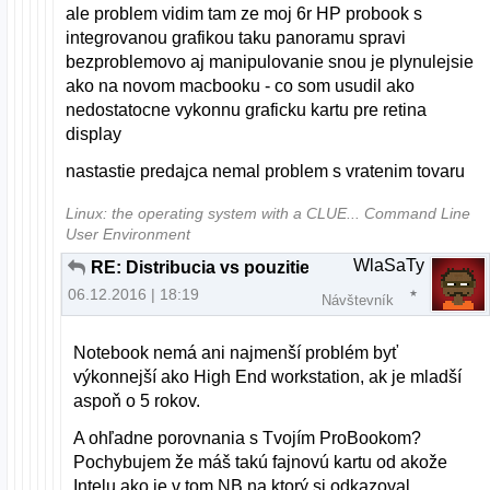
ale problem vidim tam ze moj 6r HP probook s
integrovanou grafikou taku panoramu spravi
bezproblemovo aj manipulovanie snou je plynulejsie
ako na novom macbooku - co som usudil ako
nedostatocne vykonnu graficku kartu pre retina
display
nastastie predajca nemal problem s vratenim tovaru
Linux: the operating system with a CLUE... Command Line
User Environment
WlaSaTy
RE: Distribucia vs pouzitie
06.12.2016 | 18:19
Návštevník
Notebook nemá ani najmenší problém byť
výkonnejší ako High End workstation, ak je mladší
aspoň o 5 rokov.
A ohľadne porovnania s Tvojím ProBookom?
Pochybujem že máš takú fajnovú kartu od akože
Intelu ako je v tom NB na ktorý si odkazoval.