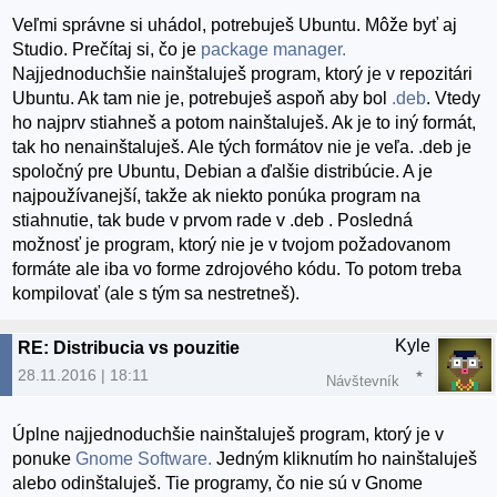
Veľmi správne si uhádol, potrebuješ Ubuntu. Môže byť aj
Studio. Prečítaj si, čo je
package manager.
Najjednoduchšie nainštaluješ program, ktorý je v repozitári
Ubuntu. Ak tam nie je, potrebuješ aspoň aby bol
.deb
. Vtedy
ho najprv stiahneš a potom nainštaluješ. Ak je to iný formát,
tak ho nenainštaluješ. Ale tých formátov nie je veľa. .deb je
spoločný pre Ubuntu, Debian a ďalšie distribúcie. A je
najpoužívanejší, takže ak niekto ponúka program na
stiahnutie, tak bude v prvom rade v .deb . Posledná
možnosť je program, ktorý nie je v tvojom požadovanom
formáte ale iba vo forme zdrojového kódu. To potom treba
kompilovať (ale s tým sa nestretneš).
Kyle
RE: Distribucia vs pouzitie
28.11.2016 | 18:11
Návštevník
Úplne najjednoduchšie nainštaluješ program, ktorý je v
ponuke
Gnome Software.
Jedným kliknutím ho nainštaluješ
alebo odinštaluješ. Tie programy, čo nie sú v Gnome