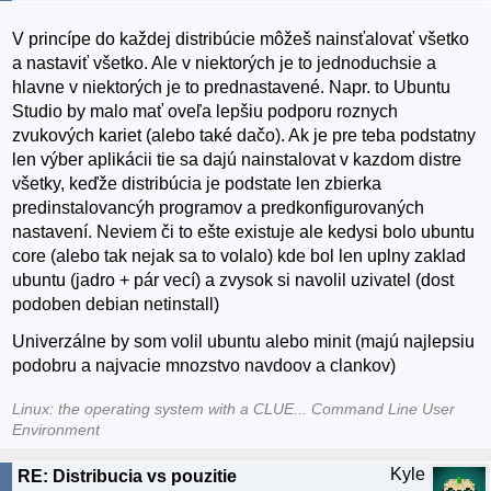
V princípe do každej distribúcie môžeš nainsťalovať všetko
a nastaviť všetko. Ale v niektorých je to jednoduchsie a
hlavne v niektorých je to prednastavené. Napr. to Ubuntu
Studio by malo mať oveľa lepšiu podporu roznych
zvukových kariet (alebo také dačo). Ak je pre teba podstatny
len výber aplikácii tie sa dajú nainstalovat v kazdom distre
všetky, keďže distribúcia je podstate len zbierka
predinstalovancýh programov a predkonfigurovaných
nastavení. Neviem či to ešte existuje ale kedysi bolo ubuntu
core (alebo tak nejak sa to volalo) kde bol len uplny zaklad
ubuntu (jadro + pár vecí) a zvysok si navolil uzivatel (dost
podoben debian netinstall)
Univerzálne by som volil ubuntu alebo minit (majú najlepsiu
podobru a najvacie mnozstvo navdoov a clankov)
Linux: the operating system with a CLUE... Command Line User
Environment
Kyle
RE: Distribucia vs pouzitie