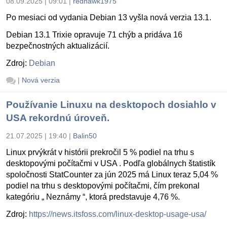
08.09.2025 | 09:01
|
redhawk1975
Po mesiaci od vydania Debian 13 vyšla nová verzia 13.1.
Debian 13.1 Trixie opravuje 71 chýb a pridáva 16
bezpečnostných aktualizácií.
Zdroj:
Debian
|
Nová verzia
Používanie Linuxu na desktopoch dosiahlo v
USA rekordnú úroveň.
21.07.2025 | 19:40
|
Balin50
Linux prvýkrát v histórii prekročil 5 % podiel na trhu s
desktopovými počítačmi v USA . Podľa globálnych štatistík
spoločnosti StatCounter za jún 2025 má Linux teraz 5,04 %
podiel na trhu s desktopovými počítačmi, čím prekonal
kategóriu „ Neznámy “, ktorá predstavuje 4,76 %.
Zdroj:
https://news.itsfoss.com/linux-desktop-usage-usa/