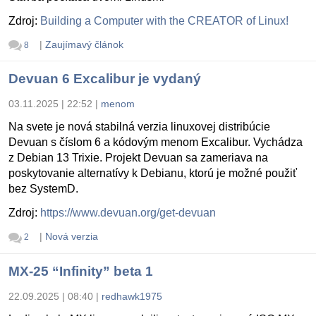
Zdroj:
Building a Computer with the CREATOR of Linux!
|
Zaujímavý článok
8
Devuan 6 Excalibur je vydaný
03.11.2025 | 22:52
|
menom
Na svete je nová stabilná verzia linuxovej distribúcie
Devuan s číslom 6 a kódovým menom Excalibur. Vychádza
z Debian 13 Trixie. Projekt Devuan sa zameriava na
poskytovanie alternatívy k Debianu, ktorú je možné použiť
bez SystemD.
Zdroj:
https://www.devuan.org/get-devuan
|
Nová verzia
2
MX-25 “Infinity” beta 1
22.09.2025 | 08:40
|
redhawk1975