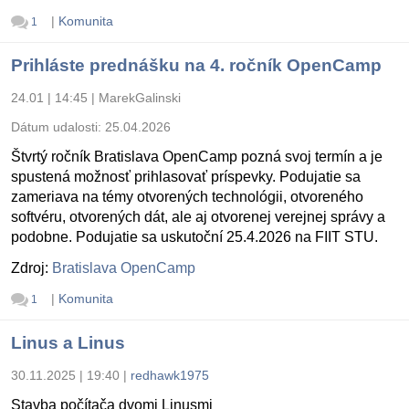
|
Komunita
1
Prihláste prednášku na 4. ročník OpenCamp
24.01 | 14:45
|
MarekGalinski
Dátum udalosti:
25.04.2026
Štvrtý ročník Bratislava OpenCamp pozná svoj termín a je
spustená možnosť prihlasovať príspevky. Podujatie sa
zameriava na témy otvorených technológii, otvoreného
softvéru, otvorených dát, ale aj otvorenej verejnej správy a
podobne. Podujatie sa uskutoční 25.4.2026 na FIIT STU.
Zdroj:
Bratislava OpenCamp
|
Komunita
1
Linus a Linus
30.11.2025 | 19:40
|
redhawk1975
Stavba počítača dvomi Linusmi