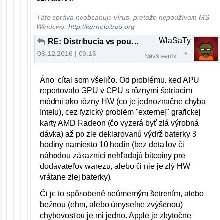
Táto správa neobsahuje vírus, pretože nepoužívam MS
Windows.
http://kernelultras.org
WlaSaTy
RE: Distribucia vs pouzitie
08.12.2016 | 09:16
Návštevník
Áno, cítal som všeličo. Od problému, ked APU
reportovalo GPU v CPU s rôznymi šetriacimi
módmi ako rôzny HW (co je jednoznačne chyba
Intelu), cez fyzický problém "externej" grafickej
karty AMD Radeon (čo vyzerá byť zlá výrobná
dávka) až po zle deklarovanú výdrž baterky 3
hodiny namiesto 10 hodín (bez detailov či
náhodou zákazníci nehľadajú bitcoiny pre
dodávateľov warezu, alebo či nie je zlý HW
vrátane zlej baterky).
Či je to spôsobené neúmerným šetrením, alebo
bežnou (ehm, alebo úmyselne zvýšenou)
chybovosťou je mi jedno. Apple je zbytočne