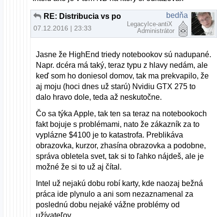
bedňa
RE: Distribucia vs pouzitie
LegacyIce-antiX
07.12.2016 | 23:33
Administrátor
Jasne že HighEnd triedy notebookov sú nadupané.
Napr. dcéra má taký, teraz typu z hlavy nedám, ale
keď som ho doniesol domov, tak ma prekvapilo, že
aj moju (hoci dnes už starú) Nvidiu GTX 275 to
dalo hravo dole, teda až neskutočne.
Čo sa týka Apple, tak ten sa teraz na notebookoch
fakt bojuje s problémami, nato že zákazník za to
vyplázne $4100 je to katastrofa. Preblikáva
obrazovka, kurzor, zhasína obrazovka a podobne,
správa obletela svet, tak si to ľahko nájdeš, ale je
možné že si to už aj čítal.
Intel už nejakú dobu robí karty, kde naozaj bežná
práca ide plynulo a ani som nezaznamenal za
poslednú dobu nejaké vážne problémy od
užívateľov.