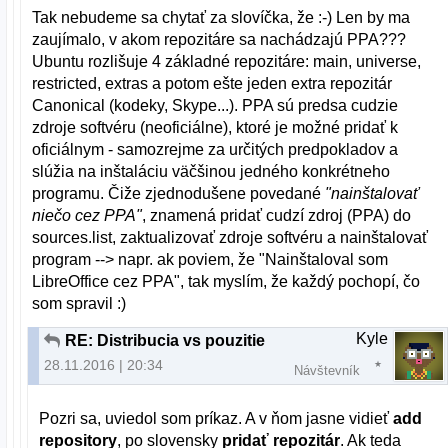
Tak nebudeme sa chytať za slovíčka, že :-) Len by ma
zaujímalo, v akom repozitáre sa nachádzajú PPA???
Ubuntu rozlišuje 4 základné repozitáre: main, universe,
restricted, extras a potom ešte jeden extra repozitár
Canonical (kodeky, Skype...). PPA sú predsa cudzie
zdroje softvéru (neoficiálne), ktoré je možné pridať k
oficiálnym - samozrejme za určitých predpokladov a
slúžia na inštaláciu väčšinou jedného konkrétneho
programu. Čiže zjednodušene povedané
"nainštalovať
niečo cez PPA"
, znamená pridať cudzí zdroj (PPA) do
sources.list, zaktualizovať zdroje softvéru a nainštalovať
program --> napr. ak poviem, že "Nainštaloval som
LibreOffice cez PPA", tak myslím, že každý pochopí, čo
som spravil :)
Kyle
RE: Distribucia vs pouzitie
28.11.2016 | 20:34
Návštevník
Pozri sa, uviedol som príkaz. A v ňom jasne vidieť
add
repository
, po slovensky
pridať repozitár
. Ak teda