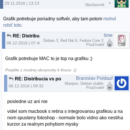
29.11.2016 | 13:13
Návštevník
Grafik potrebuje poriadny softvér, aby tam potom
mohol
robiť toto.
lime
RE: Distribucia vs pouzitie
Debian 3, Red Hat 6, Fedora Core 3
06.12.2016 | 07:46
Používateľ
Grafik potrebuje MAC to je top na grafiku ;)
Prejdite z modrej obrazovky k linuxu :))
Branislav Poldauf
RE: Distribucia vs pouzitie
Manjaro, Debian stable
06.12.2016 | 09:32
Používateľ
posledne uz ani nie
videl som macbook s retina s integrovanou grafikou a na
nom spusteny fotoshop - normale bolo vidno ako nestiha
kurzor za realnym pohybom mysky