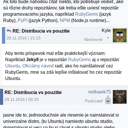
Ak toto bude náhodou čítať niekto, kto potrebuje vedieť, aké
sú rôzne druhy repozitárov, tak treba ešte uviesť repozitár
programovacieho jazyka, napríklad
RubyGems
(jazyk
Ruby),
PyPI
(jazyk Python),
NPM
(Node.js runtime)...
Kyle
RE: Distribucia vs pouzitie
28.11.2016 | 21:23
Návštevník
Aby tento príspevok mal ešte praktickejší význam:
Napríklad
Jekyll
je v repozitári
RubyGems
aj v repozitári
Ubuntu
.
Oficiálny návod
radí, ako ho nainštalovať cez
RubyGems, mne sa zdá lepšie inštalovať ho cez repozitár
Ubuntu.
redhawk75
RE: Distribucia vs pouzitie
29.11.2016 | 00:33
Používateľ
jasne ide to. jednooduchsie ale riesenie je nainstalovat si
univerzalne distro, (tu Ubuntu) namiesto ubuntu studio,
doinstalovat si veci co by si chcel s ubuntu studio alebo