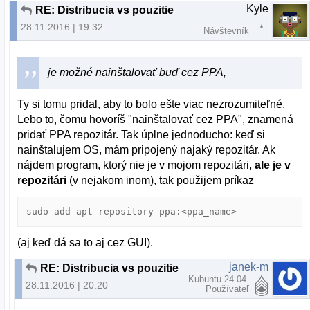
Kyle
RE: Distribucia vs pouzitie
28.11.2016 | 19:32
Návštevník
je možné nainštalovať buď cez PPA,
Ty si tomu pridal, aby to bolo ešte viac nezrozumiteľné.
Lebo to, čomu hovoríš "nainštalovať cez PPA", znamená
pridať PPA repozitár. Tak úplne jednoducho: keď si
nainštalujem OS, mám pripojený najaký repozitár. Ak
nájdem program, ktorý nie je v mojom repozitári,
ale je v
repozitári
(v nejakom inom), tak použijem príkaz
sudo add-apt-repository ppa:<ppa_name>
(aj keď dá sa to aj cez GUI).
janek-m
RE: Distribucia vs pouzitie
Kubuntu 24.04
28.11.2016 | 20:20
Používateľ