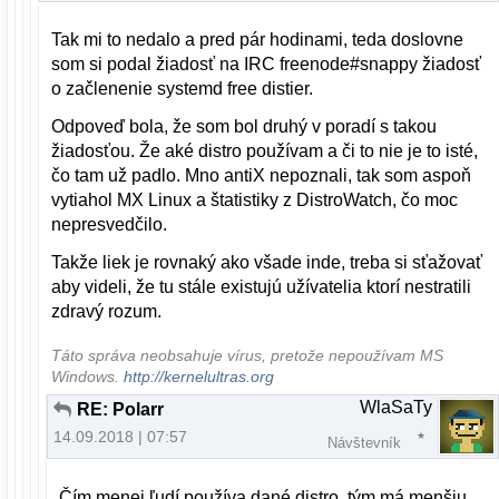
Tak mi to nedalo a pred pár hodinami, teda doslovne
som si podal žiadosť na IRC freenode#snappy žiadosť
o začlenenie systemd free distier.
Odpoveď bola, že som bol druhý v poradí s takou
žiadosťou. Že aké distro používam a či to nie je to isté,
čo tam už padlo. Mno antiX nepoznali, tak som aspoň
vytiahol MX Linux a štatistiky z DistroWatch, čo moc
nepresvedčilo.
Takže liek je rovnaký ako všade inde, treba si sťažovať
aby videli, že tu stále existujú užívatelia ktorí nestratili
zdravý rozum.
Táto správa neobsahuje vírus, pretože nepoužívam MS
Windows.
http://kernelultras.org
WlaSaTy
RE: Polarr
14.09.2018 | 07:57
Návštevník
Čím menej ľudí používa dané distro, tým má menšiu