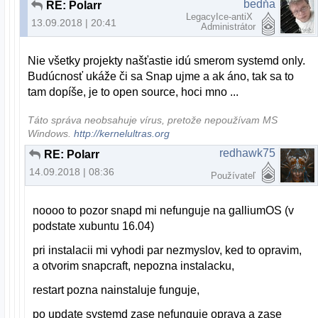
bedňa
RE: Polarr
LegacyIce-antiX
13.09.2018 | 20:41
Administrátor
Nie všetky projekty našťastie idú smerom systemd only.
Budúcnosť ukáže či sa Snap ujme a ak áno, tak sa to
tam dopíše, je to open source, hoci mno ...
Táto správa neobsahuje vírus, pretože nepoužívam MS
Windows.
http://kernelultras.org
redhawk75
RE: Polarr
14.09.2018 | 08:36
Používateľ
noooo to pozor snapd mi nefunguje na galliumOS (v
podstate xubuntu 16.04)
pri instalacii mi vyhodi par nezmyslov, ked to opravim,
a otvorim snapcraft, nepozna instalacku,
restart pozna nainstaluje funguje,
po update systemd zase nefunguje oprava a zase