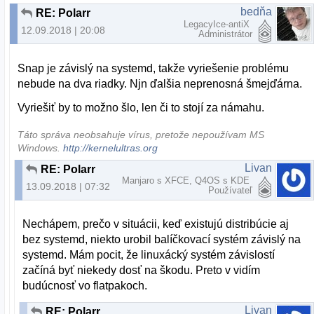
bedňa
RE: Polarr
LegacyIce-antiX
12.09.2018 | 20:08
Administrátor
Snap je závislý na systemd, takže vyriešenie problému
nebude na dva riadky. Njn ďalšia neprenosná šmejďárna.
Vyriešiť by to možno šlo, len či to stojí za námahu.
Táto správa neobsahuje vírus, pretože nepoužívam MS
Windows.
http://kernelultras.org
Livan
RE: Polarr
Manjaro s XFCE, Q4OS s KDE
13.09.2018 | 07:32
Používateľ
Nechápem, prečo v situácii, keď existujú distribúcie aj
bez systemd, niekto urobil balíčkovací systém závislý na
systemd. Mám pocit, že linuxácký systém závislostí
začíná byť niekedy dosť na škodu. Preto v vidím
budúcnosť vo flatpakoch.
Livan
RE: Polarr