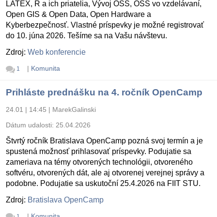
LATEX, R a ich priatelia, Vývoj OSS, OSS vo vzdelávaní,
Open GIS & Open Data, Open Hardware a
Kyberbezpečnosť. Vlastné príspevky je možné registrovať
do 10. júna 2026. Tešíme sa na Vašu návštevu.
Zdroj:
Web konferencie
|
Komunita
1
Prihláste prednášku na 4. ročník OpenCamp
24.01 | 14:45
|
MarekGalinski
Dátum udalosti:
25.04.2026
Štvrtý ročník Bratislava OpenCamp pozná svoj termín a je
spustená možnosť prihlasovať príspevky. Podujatie sa
zameriava na témy otvorených technológii, otvoreného
softvéru, otvorených dát, ale aj otvorenej verejnej správy a
podobne. Podujatie sa uskutoční 25.4.2026 na FIIT STU.
Zdroj:
Bratislava OpenCamp
|
Komunita
1