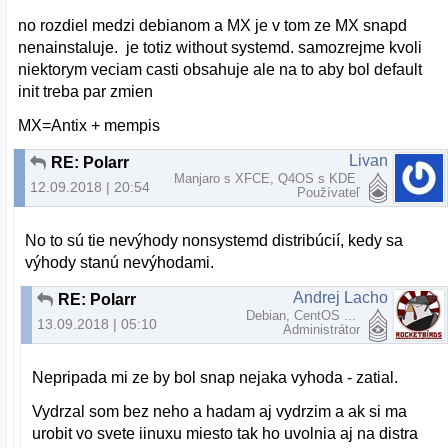
no rozdiel medzi debianom a MX je v tom ze MX snapd
nenainstaluje. je totiz without systemd. samozrejme kvoli
niektorym veciam casti obsahuje ale na to aby bol default
init treba par zmien
MX=Antix + mempis
Livan
RE: Polarr
Manjaro s XFCE, Q4OS s KDE
12.09.2018 | 20:54
Používateľ
No to sú tie nevýhody nonsystemd distribúcií, kedy sa
výhody stanú nevýhodami.
Andrej Lacho
RE: Polarr
Debian, CentOS ...
13.09.2018 | 05:10
Administrátor
Nepripada mi ze by bol snap nejaka vyhoda - zatial.
Vydrzal som bez neho a hadam aj vydrzim a ak si ma
urobit vo svete iinuxu miesto tak ho uvolnia aj na distra