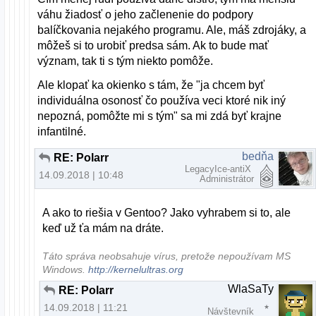
váhu žiadosť o jeho začlenenie do podpory
balíčkovania nejakého programu. Ale, máš zdrojáky, a
môžeš si to urobiť predsa sám. Ak to bude mať
význam, tak ti s tým niekto pomôže.
Ale klopať ka okienko s tám, že "ja chcem byť
individuálna osonosť čo používa veci ktoré nik iný
nepozná, pomôžte mi s tým" sa mi zdá byť krajne
infantilné.
bedňa
RE: Polarr
LegacyIce-antiX
14.09.2018 | 10:48
Administrátor
A ako to riešia v Gentoo? Jako vyhrabem si to, ale
keď už ťa mám na dráte.
Táto správa neobsahuje vírus, pretože nepoužívam MS
Windows.
http://kernelultras.org
WlaSaTy
RE: Polarr
14.09.2018 | 11:21
Návštevník