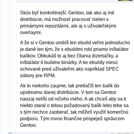
Skús byť konkrétnejší. Gentoo, tak ako aj iné
distribúcie, má možnosť pracovať nielen s
primárnymi repozitármi, ale aj s užívateľskými
overlaymi.
A že si v Gentoo urobíš ten ebuild veľmi jednoducho
je dané len tým, že s ebuildmi robí priamo inštalátor
balíkov. Obkukáš to aj bez čítania dizertačky, a
inštalátor ti buildne binárky. A tie ebuildy niesú
schované pred užívateľmi ako napríklad SPEC
súbory pre RPM.
Ak to niekoho zaujme, tak pretlačíš ten balík do
upstreamu danej distribúcie. V tom sa Gentoo
naozaj nelíši od ničoho iného. A ak chceš aby sa ti
niekto staral o tebou požadovaný balík lebo tebe sa
s tým nechce zaoberať, tak môžeš využiť komerčnú
podporu. Tým rovno finančne prispeješ správcom
Gentoo.