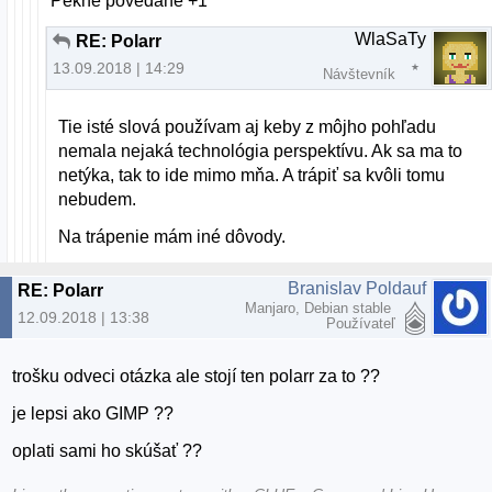
Pekne povedane +1
WlaSaTy
RE: Polarr
13.09.2018 | 14:29
Návštevník
Tie isté slová používam aj keby z môjho pohľadu
nemala nejaká technológia perspektívu. Ak sa ma to
netýka, tak to ide mimo mňa. A trápiť sa kvôli tomu
nebudem.
Na trápenie mám iné dôvody.
Branislav Poldauf
RE: Polarr
Manjaro, Debian stable
12.09.2018 | 13:38
Používateľ
trošku odveci otázka ale stojí ten polarr za to ??
je lepsi ako GIMP ??
oplati sami ho skúšať ??