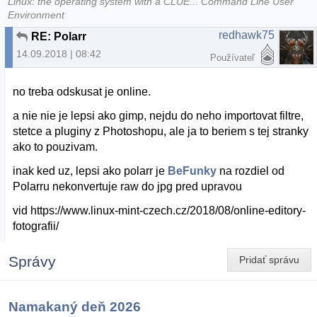
Linux: the operating system with a CLUE... Command Line User
Environment
redhawk75
RE: Polarr
14.09.2018 | 08:42
Používateľ
no treba odskusat je online.
a nie nie je lepsi ako gimp, nejdu do neho importovat filtre,
stetce a pluginy z Photoshopu, ale ja to beriem s tej stranky
ako to pouzivam.
inak ked uz, lepsi ako polarr je
BeFunky
na rozdiel od
Polarru nekonvertuje raw do jpg pred upravou
vid https://www.linux-mint-czech.cz/2018/08/online-editory-
fotografii/
Správy
Pridať správu
Namakaný deň 2026