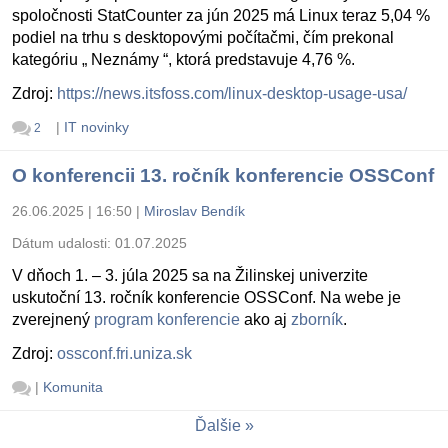
spoločnosti StatCounter za jún 2025 má Linux teraz 5,04 %
podiel na trhu s desktopovými počítačmi, čím prekonal
kategóriu „ Neznámy “, ktorá predstavuje 4,76 %.
Zdroj:
https://news.itsfoss.com/linux-desktop-usage-usa/
|
IT novinky
2
O konferencii 13. ročník konferencie OSSConf
26.06.2025 | 16:50
|
Miroslav Bendík
Dátum udalosti:
01.07.2025
V dňoch 1. – 3. júla 2025 sa na Žilinskej univerzite
uskutoční 13. ročník konferencie OSSConf. Na webe je
zverejnený
program konferencie
ako aj
zborník
.
Zdroj:
ossconf.fri.uniza.sk
|
Komunita
Ďalšie