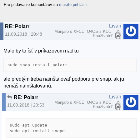
Pre pridávanie komentárov sa
musíte prihlásiť
.
Livan
RE: Polarr
Manjaro s XFCE, Q4OS s KDE
11.09.2018 | 20:48
Používateľ
Malo by to ísť v príkazovom riadku
sudo snap install polarr
ale predtým treba nainštalovať podporu pre snap, ak ju
nemáš nainštalovanú.
Livan
RE: Polarr
Manjaro s XFCE, Q4OS s KDE
11.09.2018 | 20:53
Používateľ
sudo apt update

sudo apt install snapd