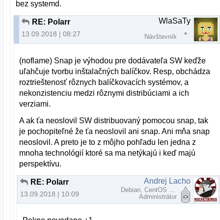
bez systemd.
WlaSaTy
RE: Polarr
13.09.2018 | 08:27
Návštevník
(noflame) Snap je výhodou pre dodávateľa SW keďže
uľahčuje tvorbu inštalačných balíčkov. Resp, obchádza
roztrieštenosť rôznych balíčkovacích systémov, a
nekonzistenciu medzi rôznymi distribúciami a ich
verziami.
A ak ťa neoslovil SW distribuovaný pomocou snap, tak
je pochopiteľné že ťa neoslovil ani snap. Ani mňa snap
neoslovil. A preto je to z môjho pohľadu len jedna z
mnoha technológií ktoré sa ma netýkajú i keď majú
perspektívu.
Andrej Lacho
RE: Polarr
Debian, CentOS ...
13.09.2018 | 10:09
Administrátor