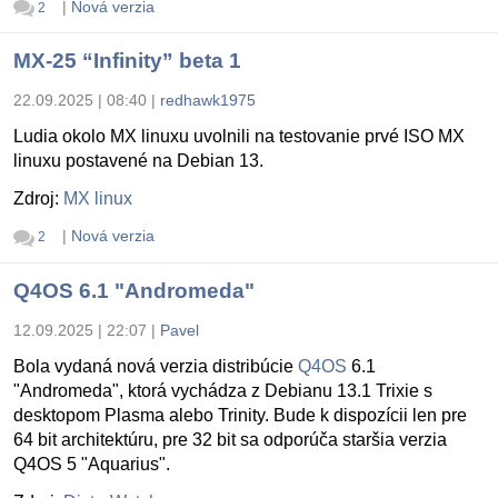
|
Nová verzia
2
MX-25 “Infinity” beta 1
22.09.2025 | 08:40
|
redhawk1975
Ludia okolo MX linuxu uvolnili na testovanie prvé ISO MX
linuxu postavené na Debian 13.
Zdroj:
MX linux
|
Nová verzia
2
Q4OS 6.1 "Andromeda"
12.09.2025 | 22:07
|
Pavel
Bola vydaná nová verzia distribúcie
Q4OS
6.1
"Andromeda", ktorá vychádza z Debianu 13.1 Trixie s
desktopom Plasma alebo Trinity. Bude k dispozícii len pre
64 bit architektúru, pre 32 bit sa odporúča staršia verzia
Q4OS 5 "Aquarius".