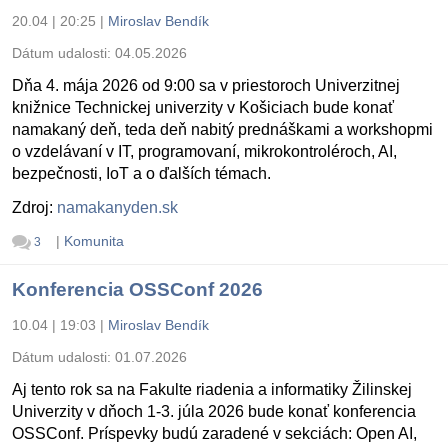
20.04 | 20:25
|
Miroslav Bendík
Dátum udalosti:
04.05.2026
Dňa 4. mája 2026 od 9:00 sa v priestoroch Univerzitnej
knižnice Technickej univerzity v Košiciach bude konať
namakaný deň, teda deň nabitý prednáškami a workshopmi
o vzdelávaní v IT, programovaní, mikrokontroléroch, AI,
bezpečnosti, IoT a o ďalších témach.
Zdroj:
namakanyden.sk
|
Komunita
3
Konferencia OSSConf 2026
10.04 | 19:03
|
Miroslav Bendík
Dátum udalosti:
01.07.2026
Aj tento rok sa na Fakulte riadenia a informatiky Žilinskej
Univerzity v dňoch 1-3. júla 2026 bude konať konferencia
OSSConf. Príspevky budú zaradené v sekciách: Open AI,