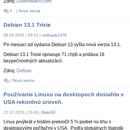
Zdroj:
DistroWatch.com
|
Nová verzia
6
Debian 13.1 Trixie
08.09.2025 | 09:01
|
redhawk1975
Po mesiaci od vydania Debian 13 vyšla nová verzia 13.1.
Debian 13.1 Trixie opravuje 71 chýb a pridáva 16
bezpečnostných aktualizácií.
Zdroj:
Debian
|
Nová verzia
Používanie Linuxu na desktopoch dosiahlo v
USA rekordnú úroveň.
21.07.2025 | 19:40
|
Balin50
Linux prvýkrát v histórii prekročil 5 % podiel na trhu s
desktopovými počítačmi v USA . Podľa globálnych štatistík