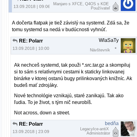
Manjaro s XFCE, Q4OS s KDE
13.09.2018 | 09:06
Používateľ
A dočerta flatpak je tiež závislý na systemd. Zdá sa, že
tomu systemd sa nedá v budúcnosti vyhnúť.
WlaSaTy
RE: Polarr
13.09.2018 | 10:00
Návštevník
Ak nechceš systemd, tak použi *.src.tar.gz a skompiluj
si to sám s relatívnymi cestami k staticky linkovanej
binárke v ktorej ostanú bugy prilinkovaných knižníc. Ak
budeš mať zdrojáky.
Nové technológie vznikajú, staré zanikajú. Tak ako
ľudia. To je život, s tým nič neurobíš.
Not across, down a street.
bedňa
RE: Polarr
LegacyIce-antiX
13.09.2018 | 23:09
Administrátor