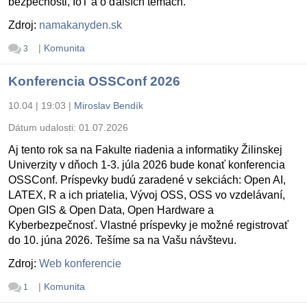
bezpečnosti, IoT a o ďalších témach.
Zdroj:
namakanyden.sk
|
Komunita
3
Konferencia OSSConf 2026
10.04 | 19:03
|
Miroslav Bendík
Dátum udalosti:
01.07.2026
Aj tento rok sa na Fakulte riadenia a informatiky Žilinskej
Univerzity v dňoch 1-3. júla 2026 bude konať konferencia
OSSConf. Príspevky budú zaradené v sekciách: Open AI,
LATEX, R a ich priatelia, Vývoj OSS, OSS vo vzdelávaní,
Open GIS & Open Data, Open Hardware a
Kyberbezpečnosť. Vlastné príspevky je možné registrovať
do 10. júna 2026. Tešíme sa na Vašu návštevu.
Zdroj:
Web konferencie
|
Komunita
1