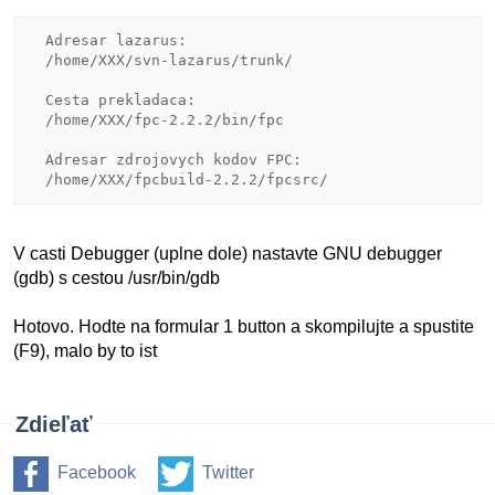
  Adresar lazarus:

  /home/XXX/svn-lazarus/trunk/

  Cesta prekladaca:

  /home/XXX/fpc-2.2.2/bin/fpc

  Adresar zdrojovych kodov FPC:

V casti Debugger (uplne dole) nastavte GNU debugger
(gdb) s cestou /usr/bin/gdb
Hotovo. Hodte na formular 1 button a skompilujte a spustite
(F9), malo by to ist
Zdieľať
Facebook
Twitter