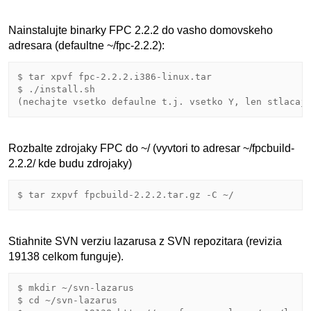
Nainstalujte binarky FPC 2.2.2 do vasho domovskeho
adresara (defaultne ~/fpc-2.2.2):
$ tar xpvf fpc-2.2.2.i386-linux.tar

$ ./install.sh

Rozbalte zdrojaky FPC do ~/ (vyvtori to adresar ~/fpcbuild-
2.2.2/ kde budu zdrojaky)
Stiahnite SVN verziu lazarusa z SVN repozitara (revizia
19138 celkom funguje).
$ mkdir ~/svn-lazarus

$ cd ~/svn-lazarus
