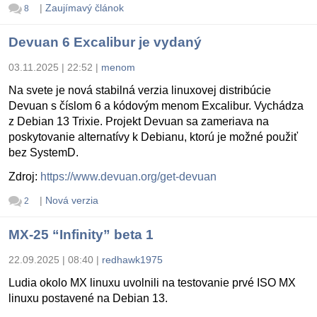
|
Zaujímavý článok
8
Devuan 6 Excalibur je vydaný
03.11.2025 | 22:52
|
menom
Na svete je nová stabilná verzia linuxovej distribúcie
Devuan s číslom 6 a kódovým menom Excalibur. Vychádza
z Debian 13 Trixie. Projekt Devuan sa zameriava na
poskytovanie alternatívy k Debianu, ktorú je možné použiť
bez SystemD.
Zdroj:
https://www.devuan.org/get-devuan
|
Nová verzia
2
MX-25 “Infinity” beta 1
22.09.2025 | 08:40
|
redhawk1975
Ludia okolo MX linuxu uvolnili na testovanie prvé ISO MX
linuxu postavené na Debian 13.