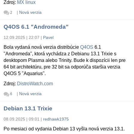
Zdroj:
MX linux
|
Nová verzia
2
Q4OS 6.1 "Andromeda"
12.09.2025 | 22:07
|
Pavel
Bola vydaná nová verzia distribúcie
Q4OS
6.1
"Andromeda", ktorá vychádza z Debianu 13.1 Trixie s
desktopom Plasma alebo Trinity. Bude k dispozícii len pre
64 bit architektúru, pre 32 bit sa odporúča staršia verzia
Q4OS 5 "Aquarius".
Zdroj:
DistroWatch.com
|
Nová verzia
6
Debian 13.1 Trixie
08.09.2025 | 09:01
|
redhawk1975
Po mesiaci od vydania Debian 13 vyšla nová verzia 13.1.