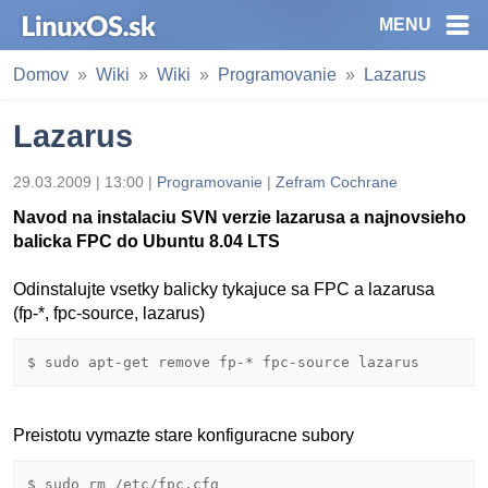
MENU
Domov
Wiki
Wiki
Programovanie
Lazarus
Lazarus
29.03.2009 | 13:00 |
Programovanie
|
Zefram Cochrane
Navod na instalaciu SVN verzie lazarusa a najnovsieho
balicka FPC do Ubuntu 8.04 LTS
Odinstalujte vsetky balicky tykajuce sa FPC a lazarusa
(fp-*, fpc-source, lazarus)
Preistotu vymazte stare konfiguracne subory
$ sudo rm /etc/fpc.cfg
