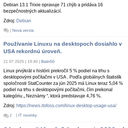
Debian 13.1 Trixie opravuje 71 chýb a pridáva 16
bezpečnostných aktualizácií.
Zdroj:
Debian
|
Nová verzia
Používanie Linuxu na desktopoch dosiahlo v
USA rekordnú úroveň.
21.07.2025 | 19:40
|
Balin50
Linux prvýkrát v histórii prekročil 5 % podiel na trhu s
desktopovými počítačmi v USA . Podľa globálnych štatistík
spoločnosti StatCounter za jún 2025 má Linux teraz 5,04 %
podiel na trhu s desktopovými počítačmi, čím prekonal
kategóriu „ Neznámy “, ktorá predstavuje 4,76 %.
Zdroj:
https://news.itsfoss.com/linux-desktop-usage-usa/
|
IT novinky
2