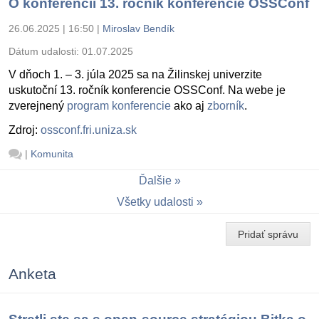
O konferencii 13. ročník konferencie OSSConf
26.06.2025 | 16:50
|
Miroslav Bendík
Dátum udalosti:
01.07.2025
V dňoch 1. – 3. júla 2025 sa na Žilinskej univerzite
uskutoční 13. ročník konferencie OSSConf. Na webe je
zverejnený
program konferencie
ako aj
zborník
.
Zdroj:
ossconf.fri.uniza.sk
|
Komunita
Ďalšie
Všetky udalosti
Pridať správu
Anketa