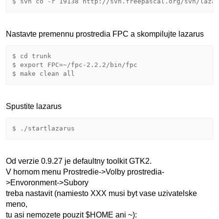
Nastavte premennu prostredia FPC a skompilujte lazarus
$ cd trunk

$ export FPC=~/fpc-2.2.2/bin/fpc

Spustite lazarus
Od verzie 0.9.27 je defaultny toolkit GTK2.
V hornom menu Prostredie->Volby prostredia-
>Envoronment->Subory
treba nastavit (namiesto XXX musi byt vase uzivatelske
meno,
tu asi nemozete pouzit $HOME ani ~):