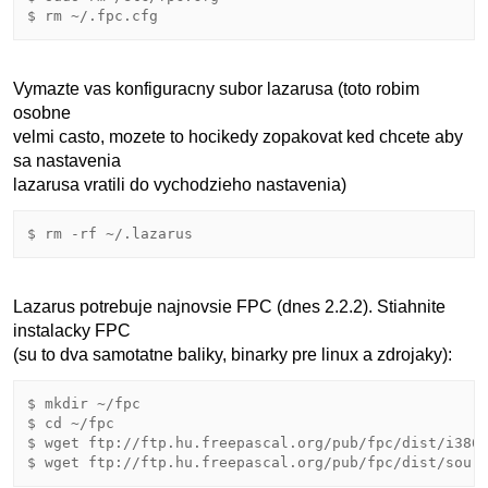
Vymazte vas konfiguracny subor lazarusa (toto robim
osobne
velmi casto, mozete to hocikedy zopakovat ked chcete aby
sa nastavenia
lazarusa vratili do vychodzieho nastavenia)
Lazarus potrebuje najnovsie FPC (dnes 2.2.2). Stiahnite
instalacky FPC
(su to dva samotatne baliky, binarky pre linux a zdrojaky):
$ mkdir ~/fpc

$ cd ~/fpc

$ wget ftp://ftp.hu.freepascal.org/pub/fpc/dist/i386-