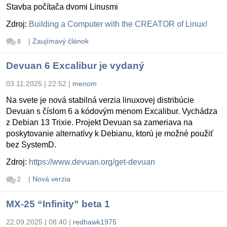
Stavba počítača dvomi Linusmi
Zdroj:
Building a Computer with the CREATOR of Linux!
|
Zaujímavý článok
8
Devuan 6 Excalibur je vydaný
03.11.2025 | 22:52
|
menom
Na svete je nová stabilná verzia linuxovej distribúcie
Devuan s číslom 6 a kódovým menom Excalibur. Vychádza
z Debian 13 Trixie. Projekt Devuan sa zameriava na
poskytovanie alternatívy k Debianu, ktorú je možné použiť
bez SystemD.
Zdroj:
https://www.devuan.org/get-devuan
|
Nová verzia
2
MX-25 “Infinity” beta 1
22.09.2025 | 08:40
|
redhawk1975