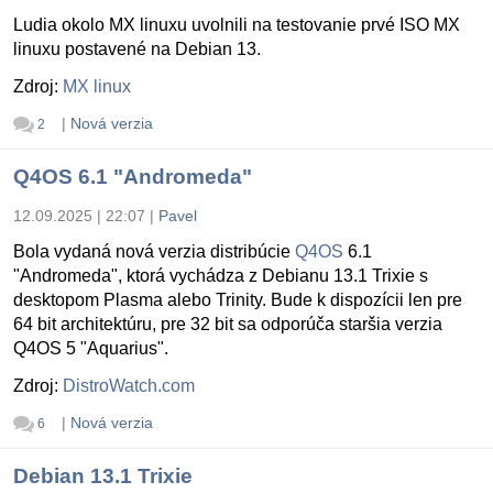
Ludia okolo MX linuxu uvolnili na testovanie prvé ISO MX
linuxu postavené na Debian 13.
Zdroj:
MX linux
|
Nová verzia
2
Q4OS 6.1 "Andromeda"
12.09.2025 | 22:07
|
Pavel
Bola vydaná nová verzia distribúcie
Q4OS
6.1
"Andromeda", ktorá vychádza z Debianu 13.1 Trixie s
desktopom Plasma alebo Trinity. Bude k dispozícii len pre
64 bit architektúru, pre 32 bit sa odporúča staršia verzia
Q4OS 5 "Aquarius".
Zdroj:
DistroWatch.com
|
Nová verzia
6
Debian 13.1 Trixie