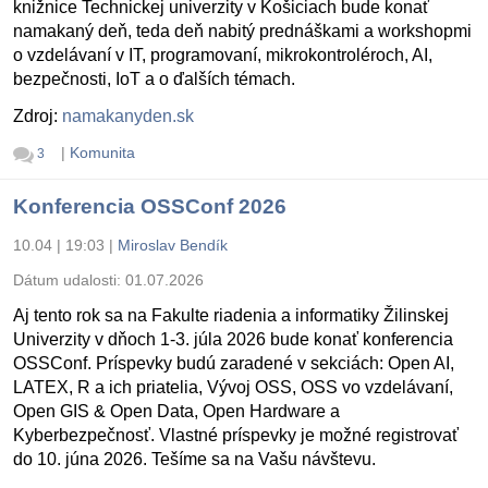
knižnice Technickej univerzity v Košiciach bude konať
namakaný deň, teda deň nabitý prednáškami a workshopmi
o vzdelávaní v IT, programovaní, mikrokontroléroch, AI,
bezpečnosti, IoT a o ďalších témach.
Zdroj:
namakanyden.sk
|
Komunita
3
Konferencia OSSConf 2026
10.04 | 19:03
|
Miroslav Bendík
Dátum udalosti:
01.07.2026
Aj tento rok sa na Fakulte riadenia a informatiky Žilinskej
Univerzity v dňoch 1-3. júla 2026 bude konať konferencia
OSSConf. Príspevky budú zaradené v sekciách: Open AI,
LATEX, R a ich priatelia, Vývoj OSS, OSS vo vzdelávaní,
Open GIS & Open Data, Open Hardware a
Kyberbezpečnosť. Vlastné príspevky je možné registrovať
do 10. júna 2026. Tešíme sa na Vašu návštevu.