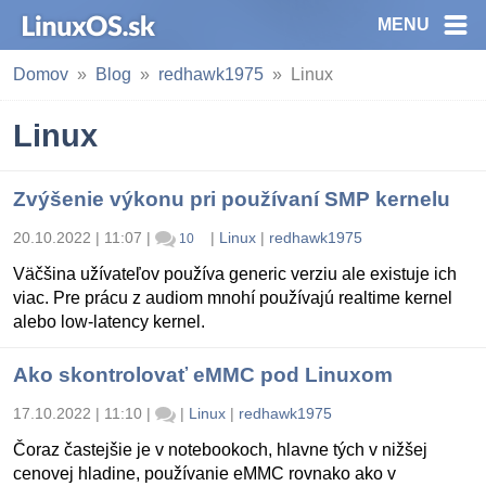
MENU
Domov
Blog
redhawk1975
Linux
Linux
Zvýšenie výkonu pri používaní SMP kernelu
20.10.2022 | 11:07
|
|
Linux
|
redhawk1975
10
Väčšina užívateľov používa generic verziu ale existuje ich
viac. Pre prácu z audiom mnohí používajú realtime kernel
alebo low-latency kernel.
Ako skontrolovať eMMC pod Linuxom
17.10.2022 | 11:10
|
|
Linux
|
redhawk1975
Čoraz častejšie je v notebookoch, hlavne tých v nižšej
cenovej hladine, používanie eMMC rovnako ako v