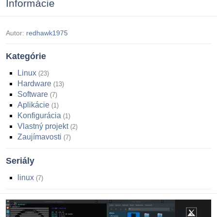
Informácie
Autor:
redhawk1975
Kategórie
Linux
23
Hardware
13
Software
7
Aplikácie
1
Konfigurácia
1
Vlastný projekt
2
Zaujímavosti
7
Seriály
linux
7