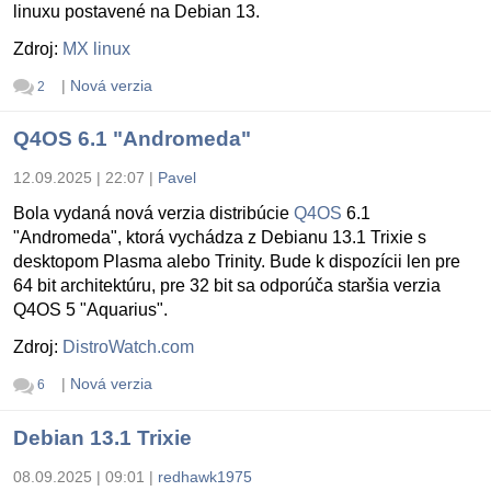
linuxu postavené na Debian 13.
Zdroj:
MX linux
|
Nová verzia
2
Q4OS 6.1 "Andromeda"
12.09.2025 | 22:07
|
Pavel
Bola vydaná nová verzia distribúcie
Q4OS
6.1
"Andromeda", ktorá vychádza z Debianu 13.1 Trixie s
desktopom Plasma alebo Trinity. Bude k dispozícii len pre
64 bit architektúru, pre 32 bit sa odporúča staršia verzia
Q4OS 5 "Aquarius".
Zdroj:
DistroWatch.com
|
Nová verzia
6
Debian 13.1 Trixie
08.09.2025 | 09:01
|
redhawk1975