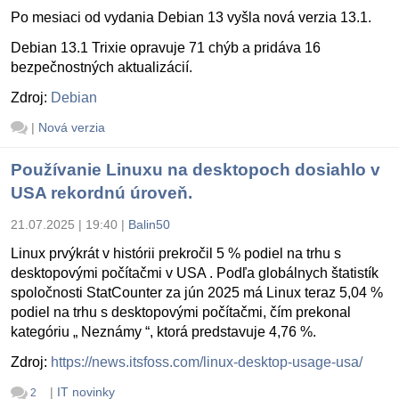
Po mesiaci od vydania Debian 13 vyšla nová verzia 13.1.
Debian 13.1 Trixie opravuje 71 chýb a pridáva 16
bezpečnostných aktualizácií.
Zdroj:
Debian
|
Nová verzia
Používanie Linuxu na desktopoch dosiahlo v
USA rekordnú úroveň.
21.07.2025 | 19:40
|
Balin50
Linux prvýkrát v histórii prekročil 5 % podiel na trhu s
desktopovými počítačmi v USA . Podľa globálnych štatistík
spoločnosti StatCounter za jún 2025 má Linux teraz 5,04 %
podiel na trhu s desktopovými počítačmi, čím prekonal
kategóriu „ Neznámy “, ktorá predstavuje 4,76 %.
Zdroj:
https://news.itsfoss.com/linux-desktop-usage-usa/
|
IT novinky
2