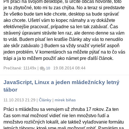
Pri práci na svojom desktope, si určite občas hovoríte, toto
je tu zbytočné, toto mi tu zas chýba. No a teraz si predstavte
že všetko bude tam kde chcete, desktop sa bude správať
ako chcete. Ušetrí vám to kopec námahy a vy dokážete
efektívnejšie pracovať, prípadne sa len tak zabávať. Čas
strávený úpravami strávite len raz, ale denno denne sa vám
to vráti. Budem písať len kratšie články aby vás to nenudilo
ale skôr zabávalo ;) Budem sa vždy snažiť vyriešiť aspoň
jeden problém. V komentároch sa môžete pýtať na to čo vás
trápi a ja to môžem použiť ako námet pre ďalší článok.
Prečítané: 11149x
|
19.08.2014 08:44
10
JavaScript, Linux a jeden mládežnícky letný
tábor
11.10.2013 21:29
|
Články
|
mirek biňas
Práci s mládežou sa venujem už zhruba 17 rokov. Za ten
čas som mal možnosť vidieť nie len množstvo ľudí a
množstvo rozličných lokalít, ale taktiež vylaďovanie formátu
letných táborov, ktoré sme mali možnosť robiť. Pamätám sa