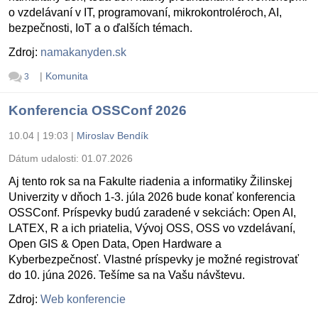
o vzdelávaní v IT, programovaní, mikrokontroléroch, AI,
bezpečnosti, IoT a o ďalších témach.
Zdroj:
namakanyden.sk
|
Komunita
3
Konferencia OSSConf 2026
10.04 | 19:03
|
Miroslav Bendík
Dátum udalosti:
01.07.2026
Aj tento rok sa na Fakulte riadenia a informatiky Žilinskej
Univerzity v dňoch 1-3. júla 2026 bude konať konferencia
OSSConf. Príspevky budú zaradené v sekciách: Open AI,
LATEX, R a ich priatelia, Vývoj OSS, OSS vo vzdelávaní,
Open GIS & Open Data, Open Hardware a
Kyberbezpečnosť. Vlastné príspevky je možné registrovať
do 10. júna 2026. Tešíme sa na Vašu návštevu.
Zdroj:
Web konferencie