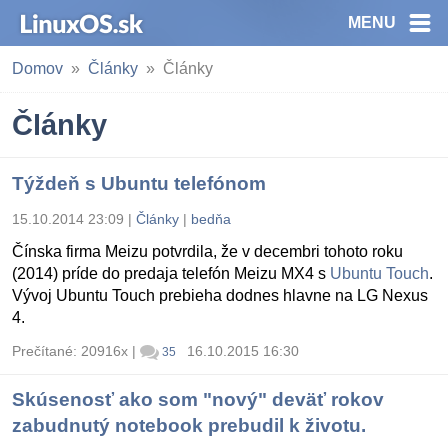
MENU
Domov
Články
Články
Články
Týždeň s Ubuntu telefónom
15.10.2014 23:09
|
Články
|
bedňa
Čínska firma Meizu potvrdila, že v decembri tohoto roku
(2014) príde do predaja telefón Meizu MX4 s
Ubuntu Touch
.
Vývoj Ubuntu Touch prebieha dodnes hlavne na LG Nexus
4.
Prečítané: 20916x
|
16.10.2015 16:30
35
Skúsenosť ako som "nový" deväť rokov
zabudnutý notebook prebudil k životu.