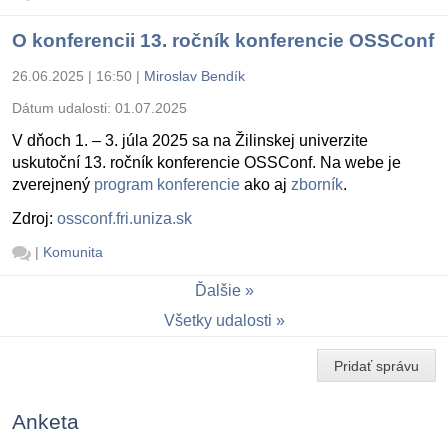
O konferencii 13. ročník konferencie OSSConf
26.06.2025 | 16:50
|
Miroslav Bendík
Dátum udalosti:
01.07.2025
V dňoch 1. – 3. júla 2025 sa na Žilinskej univerzite
uskutoční 13. ročník konferencie OSSConf. Na webe je
zverejnený
program konferencie
ako aj
zborník
.
Zdroj:
ossconf.fri.uniza.sk
|
Komunita
Ďalšie
Všetky udalosti
Pridať správu
Anketa