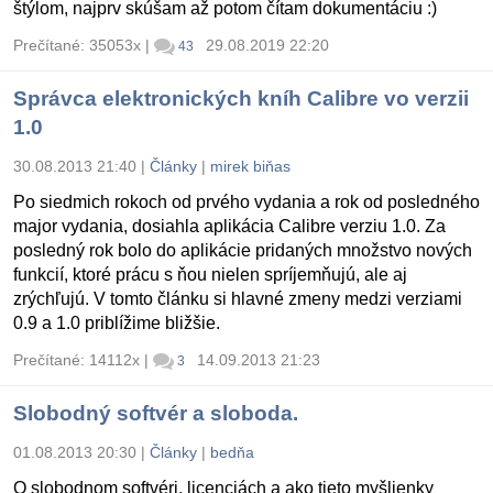
štýlom, najprv skúšam až potom čítam dokumentáciu :)
Prečítané: 35053x
|
29.08.2019 22:20
43
Správca elektronických kníh Calibre vo verzii
1.0
30.08.2013 21:40
|
Články
|
mirek biňas
Po siedmich rokoch od prvého vydania a rok od posledného
major vydania, dosiahla aplikácia Calibre verziu 1.0. Za
posledný rok bolo do aplikácie pridaných množstvo nových
funkcií, ktoré prácu s ňou nielen spríjemňujú, ale aj
zrýchľujú. V tomto článku si hlavné zmeny medzi verziami
0.9 a 1.0 priblížime bližšie.
Prečítané: 14112x
|
14.09.2013 21:23
3
Slobodný softvér a sloboda.
01.08.2013 20:30
|
Články
|
bedňa
O slobodnom softvéri, licenciách a ako tieto myšlienky