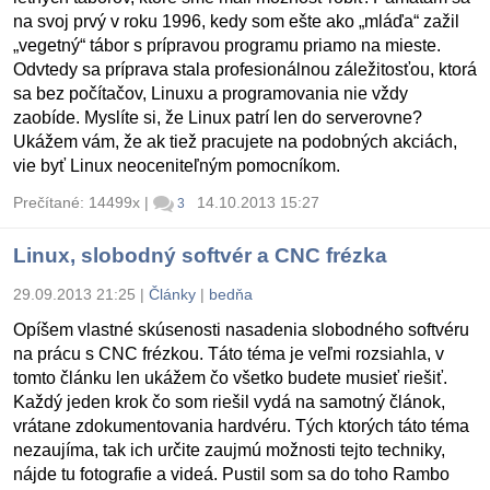
na svoj prvý v roku 1996, kedy som ešte ako „mláďa“ zažil
„vegetný“ tábor s prípravou programu priamo na mieste.
Odvtedy sa príprava stala profesionálnou záležitosťou, ktorá
sa bez počítačov, Linuxu a programovania nie vždy
zaobíde. Myslíte si, že Linux patrí len do serverovne?
Ukážem vám, že ak tiež pracujete na podobných akciách,
vie byť Linux neoceniteľným pomocníkom.
Prečítané: 14499x
|
14.10.2013 15:27
3
Linux, slobodný softvér a CNC frézka
29.09.2013 21:25
|
Články
|
bedňa
Opíšem vlastné skúsenosti nasadenia slobodného softvéru
na prácu s CNC frézkou. Táto téma je veľmi rozsiahla, v
tomto článku len ukážem čo všetko budete musieť riešiť.
Každý jeden krok čo som riešil vydá na samotný článok,
vrátane zdokumentovania hardvéru. Tých ktorých táto téma
nezaujíma, tak ich určite zaujmú možnosti tejto techniky,
nájde tu fotografie a videá. Pustil som sa do toho Rambo