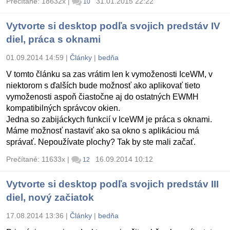
Prečítané: 18632x
|
31.01.2015 22:22
10
Vytvorte si desktop podľa svojich predstáv IV
diel, práca s oknami
01.09.2014 14:59
|
Články
|
bedňa
V tomto článku sa zas vrátim len k vymoženosti IceWM, v
niektorom s ďalších bude možnosť ako aplikovať tieto
vymoženosti aspoň čiastočne aj do ostatných EWMH
kompatibilných správcov okien.
Jedna so zabijáckych funkcií v IceWM je práca s oknami.
Máme možnosť nastaviť ako sa okno s aplikáciou má
správať. Nepoužívate plochy? Tak by ste mali začať.
Prečítané: 11633x
|
16.09.2014 10:12
12
Vytvorte si desktop podľa svojich predstáv III
diel, nový začiatok
17.08.2014 13:36
|
Články
|
bedňa