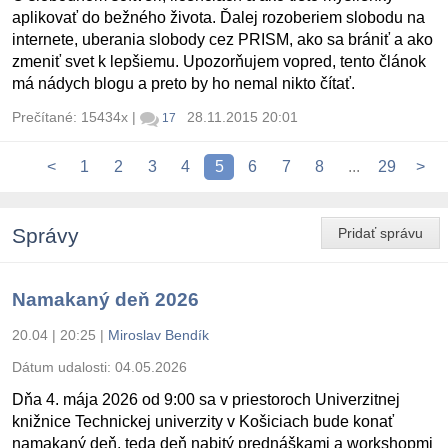
aplikovať do bežného života. Ďalej rozoberiem slobodu na
internete, uberania slobody cez PRISM, ako sa brániť a ako
zmeniť svet k lepšiemu. Upozorňujem vopred, tento článok
má nádych blogu a preto by ho nemal nikto čítať.
Prečítané: 15434x
|
28.11.2015 20:01
17
<
1
2
3
4
5
6
7
8
...
29
>
Správy
Pridať správu
Namakaný deň 2026
20.04 | 20:25
|
Miroslav Bendík
Dátum udalosti:
04.05.2026
Dňa 4. mája 2026 od 9:00 sa v priestoroch Univerzitnej
knižnice Technickej univerzity v Košiciach bude konať
namakaný deň, teda deň nabitý prednáškami a workshopmi