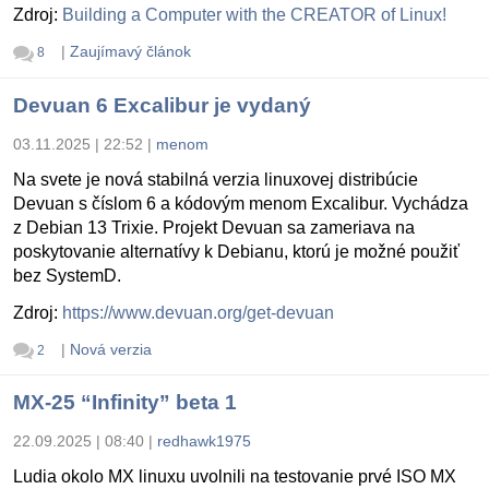
Zdroj:
Building a Computer with the CREATOR of Linux!
|
Zaujímavý článok
8
Devuan 6 Excalibur je vydaný
03.11.2025 | 22:52
|
menom
Na svete je nová stabilná verzia linuxovej distribúcie
Devuan s číslom 6 a kódovým menom Excalibur. Vychádza
z Debian 13 Trixie. Projekt Devuan sa zameriava na
poskytovanie alternatívy k Debianu, ktorú je možné použiť
bez SystemD.
Zdroj:
https://www.devuan.org/get-devuan
|
Nová verzia
2
MX-25 “Infinity” beta 1
22.09.2025 | 08:40
|
redhawk1975
Ludia okolo MX linuxu uvolnili na testovanie prvé ISO MX