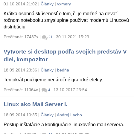
01.10.2014 21:02
|
Články
|
vxmery
Krátka osobná skúsenosť o tom, či je možné na deväť
ročnom notebooku zmysluplne používať modernú Linuxovú
distribúciu.
Prečítané: 17437x
|
30.11.2021 15:23
21
Vytvorte si desktop podľa svojich predstáv V
diel, kompozitor
18.09.2014 23:36
|
Články
|
bedňa
Tentokrát použijeme nenáročné grafické efekty.
Prečítané: 11064x
|
13.10.2017 23:54
4
Linux ako Mail Server I.
18.09.2014 10:35
|
Články
|
Andrej Lacho
Postup inštalácie a konfigurácie linuxového mail servera.