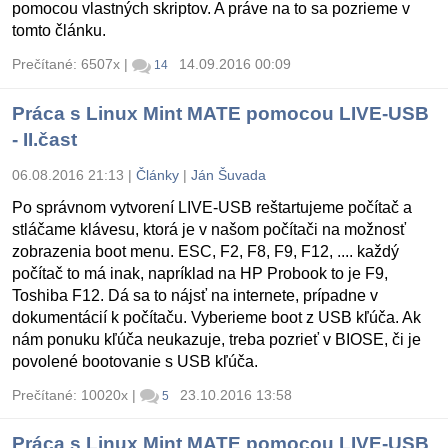
pomocou vlastných skriptov. A práve na to sa pozrieme v
tomto článku.
Prečítané: 6507x
|
14.09.2016 00:09
14
Práca s Linux Mint MATE pomocou LIVE-USB
- II.čast
06.08.2016 21:13
|
Články
|
Ján Šuvada
Po správnom vytvorení LIVE-USB reštartujeme počítač a
stláčame klávesu, ktorá je v našom počítači na možnosť
zobrazenia boot menu. ESC, F2, F8, F9, F12, .... každý
počítač to má inak, napríklad na HP Probook to je F9,
Toshiba F12. Dá sa to nájsť na internete, prípadne v
dokumentácií k počítaču. Vyberieme boot z USB kľúča. Ak
nám ponuku kľúča neukazuje, treba pozrieť v BIOSE, či je
povolené bootovanie s USB kľúča.
Prečítané: 10020x
|
23.10.2016 13:58
5
Práca s Linux Mint MATE pomocou LIVE-USB