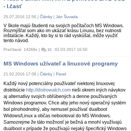
- I.časť
25.07.2016 12:56
|
Články
|
Ján Šuvada
V škole majú študenti na svojich počítačoch MS Windows.
Rozmýšľal som ako im ukázať krásu Linuxu, bez nutnosti
inštalácie. Každý, kto by si to rád vyskúšal, môže využiť
tento návod.
Prečítané: 14268x
|
02.03.2017 16:50
10
MS Windows užívateľ a linuxové programy
21.02.2016 17:08
|
Články
|
Pavel
Každý nový potenciálny používateľ niektorej linuxovej
distribúcie
http://distrowatch.com
rieši okrem iných návykov
aj alternatívy svojich obľúbených a denne používaných
Windows programov. Chce aby jeho nový operačný systém
bol plnohodnotný, aby nemusel používať dualboot
Widows/Linux a občas nebootoval do MS Windows.
Samozrejme že táto možnosť je bežná a mnohí využívajú
dualboot v prípade že používajú nejaký špecifický Windows