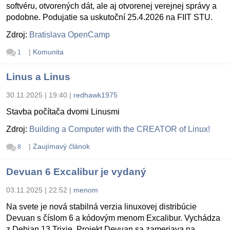
softvéru, otvorených dát, ale aj otvorenej verejnej správy a
podobne. Podujatie sa uskutoční 25.4.2026 na FIIT STU.
Zdroj:
Bratislava OpenCamp
|
Komunita
1
Linus a Linus
30.11.2025 | 19:40
|
redhawk1975
Stavba počítača dvomi Linusmi
Zdroj:
Building a Computer with the CREATOR of Linux!
|
Zaujímavý článok
8
Devuan 6 Excalibur je vydaný
03.11.2025 | 22:52
|
menom
Na svete je nová stabilná verzia linuxovej distribúcie
Devuan s číslom 6 a kódovým menom Excalibur. Vychádza
z Debian 13 Trixie. Projekt Devuan sa zameriava na