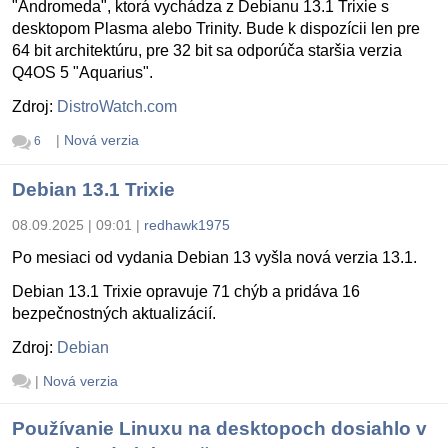
"Andromeda", ktorá vychádza z Debianu 13.1 Trixie s
desktopom Plasma alebo Trinity. Bude k dispozícii len pre
64 bit architektúru, pre 32 bit sa odporúča staršia verzia
Q4OS 5 "Aquarius".
Zdroj:
DistroWatch.com
|
Nová verzia
6
Debian 13.1 Trixie
08.09.2025 | 09:01
|
redhawk1975
Po mesiaci od vydania Debian 13 vyšla nová verzia 13.1.
Debian 13.1 Trixie opravuje 71 chýb a pridáva 16
bezpečnostných aktualizácií.
Zdroj:
Debian
|
Nová verzia
Používanie Linuxu na desktopoch dosiahlo v