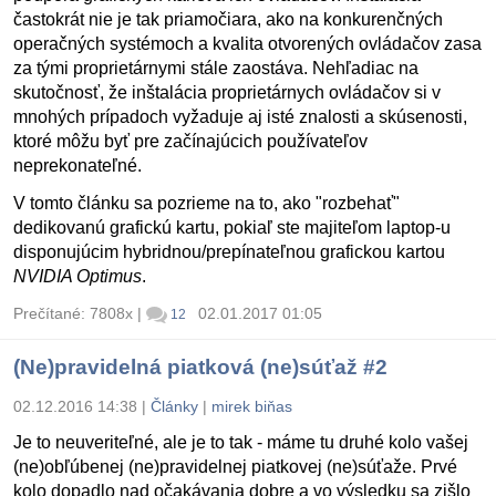
častokrát nie je tak priamočiara, ako na konkurenčných
operačných systémoch a kvalita otvorených ovládačov zasa
za tými proprietárnymi stále zaostáva. Nehľadiac na
skutočnosť, že inštalácia proprietárnych ovládačov si v
mnohých prípadoch vyžaduje aj isté znalosti a skúsenosti,
ktoré môžu byť pre začínajúcich používateľov
neprekonateľné.
V tomto článku sa pozrieme na to, ako "rozbehať"
dedikovanú grafickú kartu, pokiaľ ste majiteľom laptop-u
disponujúcim hybridnou/prepínateľnou grafickou kartou
NVIDIA Optimus
.
Prečítané: 7808x
|
02.01.2017 01:05
12
(Ne)pravidelná piatková (ne)súťaž #2
02.12.2016 14:38
|
Články
|
mirek biňas
Je to neuveriteľné, ale je to tak - máme tu druhé kolo vašej
(ne)obľúbenej (ne)pravidelnej piatkovej (ne)súťaže. Prvé
kolo dopadlo nad očakávania dobre a vo výsledku sa zišlo