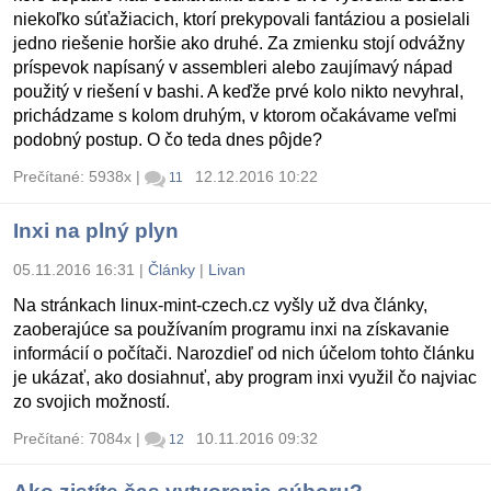
niekoľko súťažiacich, ktorí prekypovali fantáziou a posielali
jedno riešenie horšie ako druhé. Za zmienku stojí odvážny
príspevok napísaný v assembleri alebo zaujímavý nápad
použitý v riešení v bashi. A keďže prvé kolo nikto nevyhral,
prichádzame s kolom druhým, v ktorom očakávame veľmi
podobný postup. O čo teda dnes pôjde?
Prečítané: 5938x
|
12.12.2016 10:22
11
Inxi na plný plyn
05.11.2016 16:31
|
Články
|
Livan
Na stránkach linux-mint-czech.cz vyšly už dva články,
zaoberajúce sa používaním programu inxi na získavanie
informácií o počítači. Narozdieľ od nich účelom tohto článku
je ukázať, ako dosiahnuť, aby program inxi využil čo najviac
zo svojich možností.
Prečítané: 7084x
|
10.11.2016 09:32
12