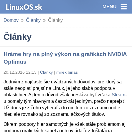
MENU
Domov
Články
Články
Články
Hráme hry na plný výkon na grafikách NVIDIA
Optimus
20.12.2016 12:13
|
Články
|
mirek biňas
Jedným z najčastejšie uvádzaných dôvodov, pre ktorý sa
stále neoplatí prejsť na Linux, je jeho slabá podpora v
oblasti hier. Aj tento dôvod však prestáva byť vďaka
Steam
-
u pomaly tým hlavným a častokrát jediným, prečo neprejsť.
Už dnes je z čoho vyberať a to nie len zo zoznamu indie
hier, ale rovnako aj zo zoznamu áčkových titulov.
Okrem podpory hier samotných je však stále problémom aj
podpora grafických kariet a ich ovládačov. Inštalácia