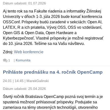
Dátum udalosti:
01.07.2026
Aj tento rok sa na Fakulte riadenia a informatiky Žilinskej
Univerzity v dňoch 1-3. júla 2026 bude konať konferencia
OSSConf. Príspevky budú zaradené v sekciách: Open AI,
LATEX, R a ich priatelia, Vývoj OSS, OSS vo vzdelávaní,
Open GIS & Open Data, Open Hardware a
Kyberbezpečnosť. Vlastné príspevky je možné registrovať
do 10. júna 2026. Tešíme sa na Vašu návštevu.
Zdroj:
Web konferencie
|
Komunita
1
Prihláste prednášku na 4. ročník OpenCamp
24.01 | 14:45
|
MarekGalinski
Dátum udalosti:
25.04.2026
Štvrtý ročník Bratislava OpenCamp pozná svoj termín a je
spustená možnosť prihlasovať príspevky. Podujatie sa
zameriava na témy otvorených technológii, otvoreného