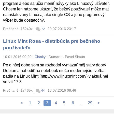
program alebo sa učia meniť návyky ako Linuxový užívateľ.
Chcem len názorne ukázať, že bežný používateľ môže mať
nainštalovaný Linux aj ako single OS a jeho programový
výber bude dostatočný.
Prečítané: 15240x
|
29.07.2016 23:17
72
Linux Mint Rosa - distribúcia pre bežného
používateľa
10.01.2016 00:20
|
Články
|
Dumaru - Pavel Šimún
Po dlhšej dobe som sa rozhodol vymazať môj starý dobrý
Debian a nahodiť na notebook niečo modernejšie, voľba
padla na Linux Mint (http://www.linuxmint.com/) v aktuálnej
verzii 17.3.
Prečítané: 17465x
|
18.07.2016 08:46
44
<
1
2
3
4
5
6
...
29
>