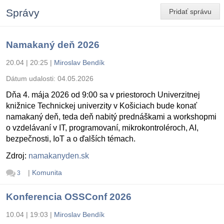
Správy
Pridať správu
Namakaný deň 2026
20.04 | 20:25
|
Miroslav Bendík
Dátum udalosti:
04.05.2026
Dňa 4. mája 2026 od 9:00 sa v priestoroch Univerzitnej
knižnice Technickej univerzity v Košiciach bude konať
namakaný deň, teda deň nabitý prednáškami a workshopmi
o vzdelávaní v IT, programovaní, mikrokontroléroch, AI,
bezpečnosti, IoT a o ďalších témach.
Zdroj:
namakanyden.sk
|
Komunita
3
Konferencia OSSConf 2026
10.04 | 19:03
|
Miroslav Bendík