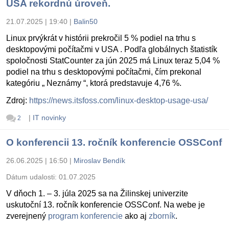
USA rekordnú úroveň.
21.07.2025 | 19:40
|
Balin50
Linux prvýkrát v histórii prekročil 5 % podiel na trhu s
desktopovými počítačmi v USA . Podľa globálnych štatistík
spoločnosti StatCounter za jún 2025 má Linux teraz 5,04 %
podiel na trhu s desktopovými počítačmi, čím prekonal
kategóriu „ Neznámy “, ktorá predstavuje 4,76 %.
Zdroj:
https://news.itsfoss.com/linux-desktop-usage-usa/
|
IT novinky
2
O konferencii 13. ročník konferencie OSSConf
26.06.2025 | 16:50
|
Miroslav Bendík
Dátum udalosti:
01.07.2025
V dňoch 1. – 3. júla 2025 sa na Žilinskej univerzite
uskutoční 13. ročník konferencie OSSConf. Na webe je
zverejnený
program konferencie
ako aj
zborník
.