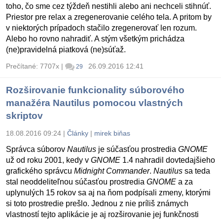
toho, čo sme cez týždeň nestihli alebo ani nechceli stihnúť.
Priestor pre relax a zregenerovanie celého tela. A pritom by
v niektorých prípadoch stačilo zregenerovať len rozum.
Alebo ho rovno nahradiť. A stým všetkým prichádza
(ne)pravidelná piatková (ne)súťaž.
Prečítané: 7707x
|
26.09.2016 12:41
29
Rozširovanie funkcionality súborového
manažéra Nautilus pomocou vlastných
skriptov
18.08.2016 09:24
|
Články
|
mirek biňas
Správca súborov
Nautilus
je súčasťou prostredia
GNOME
už od roku 2001, kedy v
GNOME
1.4 nahradil dovtedajšieho
grafického správcu
Midnight Commander
.
Nautilus
sa teda
stal neoddeliteľnou súčasťou prostredia
GNOME
a za
uplynulých 15 rokov sa aj na ňom podpísali zmeny, ktorými
si toto prostredie prešlo. Jednou z nie príliš známych
vlastností tejto aplikácie je aj rozširovanie jej funkčnosti