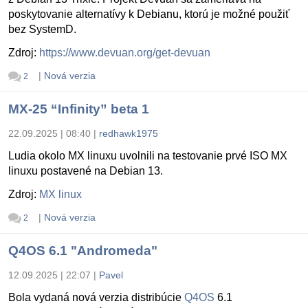
poskytovanie alternatívy k Debianu, ktorú je možné použiť
bez SystemD.
Zdroj:
https://www.devuan.org/get-devuan
|
Nová verzia
2
MX-25 “Infinity” beta 1
22.09.2025 | 08:40
|
redhawk1975
Ludia okolo MX linuxu uvolnili na testovanie prvé ISO MX
linuxu postavené na Debian 13.
Zdroj:
MX linux
|
Nová verzia
2
Q4OS 6.1 "Andromeda"
12.09.2025 | 22:07
|
Pavel
Bola vydaná nová verzia distribúcie
Q4OS
6.1