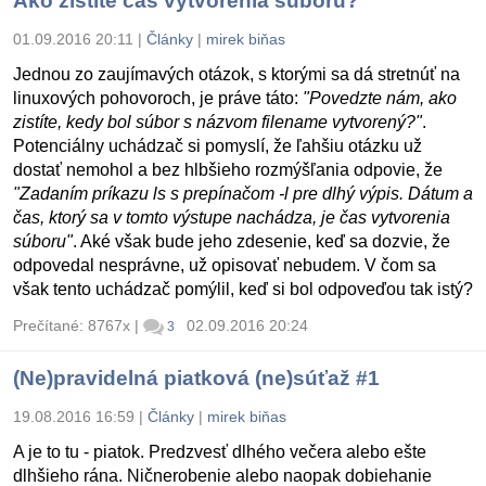
Ako zistíte čas vytvorenia súboru?
01.09.2016 20:11
|
Články
|
mirek biňas
Jednou zo zaujímavých otázok, s ktorými sa dá stretnúť na
linuxových pohovoroch, je práve táto:
"Povedzte nám, ako
zistíte, kedy bol súbor s názvom filename vytvorený?"
.
Potenciálny uchádzač si pomyslí, že ľahšiu otázku už
dostať nemohol a bez hlbšieho rozmýšľania odpovie, že
"Zadaním príkazu ls s prepínačom -l pre dlhý výpis. Dátum a
čas, ktorý sa v tomto výstupe nachádza, je čas vytvorenia
súboru"
. Aké však bude jeho zdesenie, keď sa dozvie, že
odpovedal nesprávne, už opisovať nebudem. V čom sa
však tento uchádzač pomýlil, keď si bol odpoveďou tak istý?
Prečítané: 8767x
|
02.09.2016 20:24
3
(Ne)pravidelná piatková (ne)súťaž #1
19.08.2016 16:59
|
Články
|
mirek biňas
A je to tu - piatok. Predzvesť dlhého večera alebo ešte
dlhšieho rána. Ničnerobenie alebo naopak dobiehanie