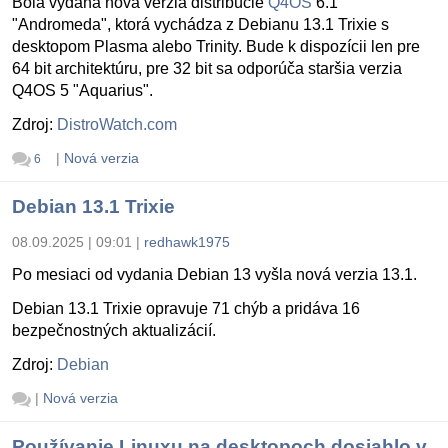
Bola vydaná nová verzia distribúcie
Q4OS
6.1
"Andromeda", ktorá vychádza z Debianu 13.1 Trixie s
desktopom Plasma alebo Trinity. Bude k dispozícii len pre
64 bit architektúru, pre 32 bit sa odporúča staršia verzia
Q4OS 5 "Aquarius".
Zdroj:
DistroWatch.com
|
Nová verzia
6
Debian 13.1 Trixie
08.09.2025 | 09:01
|
redhawk1975
Po mesiaci od vydania Debian 13 vyšla nová verzia 13.1.
Debian 13.1 Trixie opravuje 71 chýb a pridáva 16
bezpečnostných aktualizácií.
Zdroj:
Debian
|
Nová verzia
Používanie Linuxu na desktopoch dosiahlo v