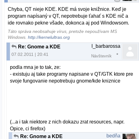
Chyba, QT nieje KDE. KDE má svoje knižnice. Keď je
program napísaný v QT, nepotrebuje ťahať s KDE nič a
ide rovnako pekne všade, dokonca aj pod Windowsom.
Táto správa neobsahuje vírus, pretože nepoužívam MS
Windows.
http://kernelultras.org
l_barbarossa
Re: Gnome a KDE
07.02.2011 | 20:41
Návštevník
podla mna je to tak, ze:
- existuju aj take programy napisane v QT/GTK ktore pre
svoje fungovanie nepotrebuju gnome/kde kniznice
(...a i tak niektore z nich dokazu zrat resources, napr.
Opice, ci firefox)
bedňa
Re: Gnome a KDE