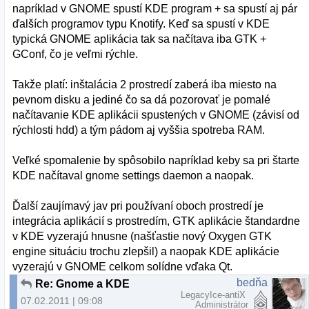
napríklad v GNOME spustí KDE program + sa spustí aj pár
ďalších programov typu Knotify. Keď sa spustí v KDE
typická GNOME aplikácia tak sa načítava iba GTK +
GConf, čo je veľmi rýchle.
Takže platí: inštalácia 2 prostredí zaberá iba miesto na
pevnom disku a jediné čo sa dá pozorovať je pomalé
načítavanie KDE aplikácii spustených v GNOME (závisí od
rýchlosti hdd) a tým pádom aj vyššia spotreba RAM.
Veľké spomalenie by spôsobilo napríklad keby sa pri štarte
KDE načítaval gnome settings daemon a naopak.
Ďalší zaujímavý jav pri používaní oboch prostredí je
integrácia aplikácií s prostredím, GTK aplikácie štandardne
v KDE vyzerajú hnusne (našťastie nový Oxygen GTK
engine situáciu trochu zlepšil) a naopak KDE aplikácie
vyzerajú v GNOME celkom solídne vďaka Qt.
bedňa
Re: Gnome a KDE
LegacyIce-antiX
07.02.2011 | 09:08
Administrátor