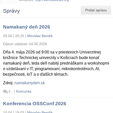
Správy
Pridať správu
Namakaný deň 2026
20.04 | 20:25
|
Miroslav Bendík
Dátum udalosti:
04.05.2026
Dňa 4. mája 2026 od 9:00 sa v priestoroch Univerzitnej
knižnice Technickej univerzity v Košiciach bude konať
namakaný deň, teda deň nabitý prednáškami a workshopmi
o vzdelávaní v IT, programovaní, mikrokontroléroch, AI,
bezpečnosti, IoT a o ďalších témach.
Zdroj:
namakanyden.sk
|
Komunita
3
Konferencia OSSConf 2026
10.04 | 19:03
|
Miroslav Bendík