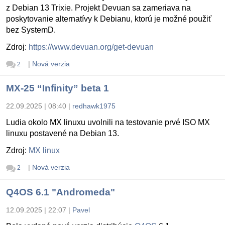
z Debian 13 Trixie. Projekt Devuan sa zameriava na
poskytovanie alternatívy k Debianu, ktorú je možné použiť
bez SystemD.
Zdroj:
https://www.devuan.org/get-devuan
|
Nová verzia
2
MX-25 “Infinity” beta 1
22.09.2025 | 08:40
|
redhawk1975
Ludia okolo MX linuxu uvolnili na testovanie prvé ISO MX
linuxu postavené na Debian 13.
Zdroj:
MX linux
|
Nová verzia
2
Q4OS 6.1 "Andromeda"
12.09.2025 | 22:07
|
Pavel