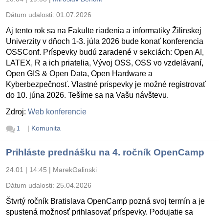
Dátum udalosti:
01.07.2026
Aj tento rok sa na Fakulte riadenia a informatiky Žilinskej
Univerzity v dňoch 1-3. júla 2026 bude konať konferencia
OSSConf. Príspevky budú zaradené v sekciách: Open AI,
LATEX, R a ich priatelia, Vývoj OSS, OSS vo vzdelávaní,
Open GIS & Open Data, Open Hardware a
Kyberbezpečnosť. Vlastné príspevky je možné registrovať
do 10. júna 2026. Tešíme sa na Vašu návštevu.
Zdroj:
Web konferencie
|
Komunita
1
Prihláste prednášku na 4. ročník OpenCamp
24.01 | 14:45
|
MarekGalinski
Dátum udalosti:
25.04.2026
Štvrtý ročník Bratislava OpenCamp pozná svoj termín a je
spustená možnosť prihlasovať príspevky. Podujatie sa