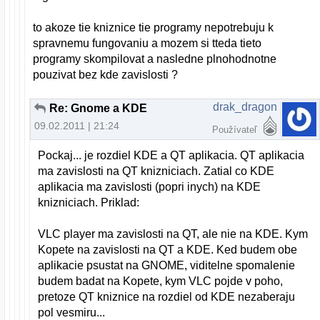
to akoze tie kniznice tie programy nepotrebuju k
spravnemu fungovaniu a mozem si tteda tieto
programy skompilovat a nasledne plnohodnotne
pouzivat bez kde zavislosti ?
drak_dragon
Re: Gnome a KDE
09.02.2011 | 21:24
Používateľ
Pockaj... je rozdiel KDE a QT aplikacia. QT aplikacia
ma zavislosti na QT knizniciach. Zatial co KDE
aplikacia ma zavislosti (popri inych) na KDE
knizniciach. Priklad:
VLC player ma zavislosti na QT, ale nie na KDE. Kym
Kopete na zavislosti na QT a KDE. Ked budem obe
aplikacie psustat na GNOME, viditelne spomalenie
budem badat na Kopete, kym VLC pojde v poho,
pretoze QT kniznice na rozdiel od KDE nezaberaju
pol vesmiru...