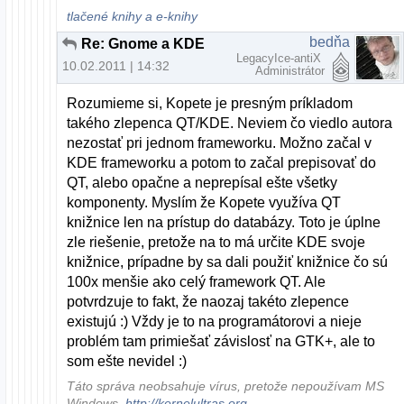
tlačené knihy a e-knihy
bedňa
Re: Gnome a KDE
LegacyIce-antiX
10.02.2011 | 14:32
Administrátor
Rozumieme si, Kopete je presným príkladom
takého zlepenca QT/KDE. Neviem čo viedlo autora
nezostať pri jednom frameworku. Možno začal v
KDE frameworku a potom to začal prepisovať do
QT, alebo opačne a neprepísal ešte všetky
komponenty. Myslím že Kopete využíva QT
knižnice len na prístup do databázy. Toto je úplne
zle riešenie, pretože na to má určite KDE svoje
knižnice, prípadne by sa dali použiť knižnice čo sú
100x menšie ako celý framework QT. Ale
potvrdzuje to fakt, že naozaj takéto zlepence
existujú :) Vždy je to na programátorovi a nieje
problém tam primiešať závislosť na GTK+, ale to
som ešte nevidel :)
Táto správa neobsahuje vírus, pretože nepoužívam MS
Windows.
http://kernelultras.org