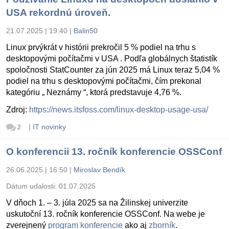
USA rekordnú úroveň.
21.07.2025 | 19:40
|
Balin50
Linux prvýkrát v histórii prekročil 5 % podiel na trhu s
desktopovými počítačmi v USA . Podľa globálnych štatistík
spoločnosti StatCounter za jún 2025 má Linux teraz 5,04 %
podiel na trhu s desktopovými počítačmi, čím prekonal
kategóriu „ Neznámy “, ktorá predstavuje 4,76 %.
Zdroj:
https://news.itsfoss.com/linux-desktop-usage-usa/
|
IT novinky
2
O konferencii 13. ročník konferencie OSSConf
26.06.2025 | 16:50
|
Miroslav Bendík
Dátum udalosti:
01.07.2025
V dňoch 1. – 3. júla 2025 sa na Žilinskej univerzite
uskutoční 13. ročník konferencie OSSConf. Na webe je
zverejnený
program konferencie
ako aj
zborník
.