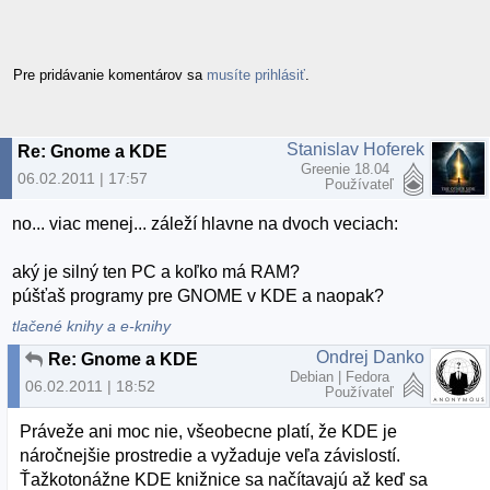
Pre pridávanie komentárov sa
musíte prihlásiť
.
Stanislav Hoferek
Re: Gnome a KDE
Greenie 18.04
06.02.2011 | 17:57
Používateľ
no... viac menej... záleží hlavne na dvoch veciach:
aký je silný ten PC a koľko má RAM?
púšťaš programy pre GNOME v KDE a naopak?
tlačené knihy a e-knihy
Ondrej Danko
Re: Gnome a KDE
Debian | Fedora
06.02.2011 | 18:52
Používateľ
Práveže ani moc nie, všeobecne platí, že KDE je
náročnejšie prostredie a vyžaduje veľa závislostí.
Ťažkotonážne KDE knižnice sa načítavajú až keď sa