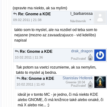
(opravte ma niekto, ak sa mylim)
l_barbarossa
Re: Gnome a KDE
09.02.2011 | 21:38
Návštevník
takto som to myslel, ale na rozdiel od teba som to
nejasne (mozno az zavaadzajuuco - vid kdelibs)
napisal
drak_dragon
Re: Gnome a KDE
10.02.2011 | 11:36
Používateľ
Tak potom sa vsetci rozumieme, ak sa nemylim,
takto to myslel aj bedna.
Stanislav Hoferek
Re: Gnome a KDE
Greenie 18.04
10.02.2011 | 11:40
Používateľ
ideál je v tomto MC - je jedno, či má niekto KDE
alebo GNOME, či má knižnice také alebo onaké, či
má X alebo nie... :)