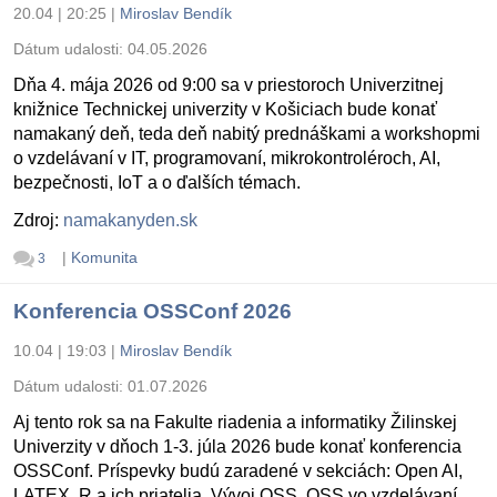
20.04 | 20:25
|
Miroslav Bendík
Dátum udalosti:
04.05.2026
Dňa 4. mája 2026 od 9:00 sa v priestoroch Univerzitnej
knižnice Technickej univerzity v Košiciach bude konať
namakaný deň, teda deň nabitý prednáškami a workshopmi
o vzdelávaní v IT, programovaní, mikrokontroléroch, AI,
bezpečnosti, IoT a o ďalších témach.
Zdroj:
namakanyden.sk
|
Komunita
3
Konferencia OSSConf 2026
10.04 | 19:03
|
Miroslav Bendík
Dátum udalosti:
01.07.2026
Aj tento rok sa na Fakulte riadenia a informatiky Žilinskej
Univerzity v dňoch 1-3. júla 2026 bude konať konferencia
OSSConf. Príspevky budú zaradené v sekciách: Open AI,
LATEX, R a ich priatelia, Vývoj OSS, OSS vo vzdelávaní,