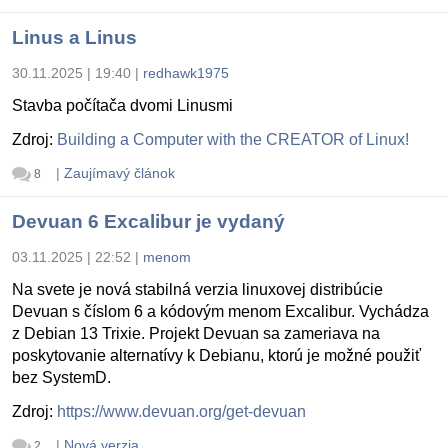
Linus a Linus
30.11.2025 | 19:40
|
redhawk1975
Stavba počítača dvomi Linusmi
Zdroj:
Building a Computer with the CREATOR of Linux!
|
Zaujímavý článok
8
Devuan 6 Excalibur je vydaný
03.11.2025 | 22:52
|
menom
Na svete je nová stabilná verzia linuxovej distribúcie
Devuan s číslom 6 a kódovým menom Excalibur. Vychádza
z Debian 13 Trixie. Projekt Devuan sa zameriava na
poskytovanie alternatívy k Debianu, ktorú je možné použiť
bez SystemD.
Zdroj:
https://www.devuan.org/get-devuan
|
Nová verzia
2