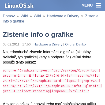
MENU
Domov
Wiki
Wiki
Hardware a Drivery
Zistenie
info o grafike
Zistenie info o grafike
08.02.2011 | 17:50 |
Hardware a Drivery
|
Ondrej Danko
Na jednoduché zistenie informácií o grafike (aktuálny
ovládač, typ grafickej karty a podpora 3d) veľmi dobre
poslúži tento príkaz:
echo -e "Graphics driver: `cat /var/log/Xorg.*.log |
grep -m 1 -o -E '[a-zA-Z]*\([0-9]\):' | sed 's/\([a-
zA-Z]*\).*/\1/'`\nGraphics card: `lspci | grep VGA |
sed 's/.*: \(.*\)/\1/'`\nGraphics 3D info: `glxinfo |
grep -E 'direct rendering|(^OpenGL [vrs].*)'`"
Aby tento príkaz fungoval treba mať nainštalovanú utilitu