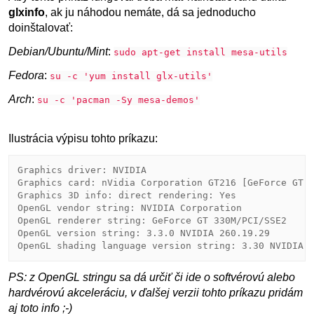
glxinfo
, ak ju náhodou nemáte, dá sa jednoducho
doinštalovať:
Debian/Ubuntu/Mint
:
sudo apt-get install mesa-utils
Fedora
:
su -c 'yum install glx-utils'
Arch
:
su -c 'pacman -Sy mesa-demos'
Ilustrácia výpisu tohto príkazu:
Graphics driver: NVIDIA

Graphics card: nVidia Corporation GT216 [GeForce GT 3
Graphics 3D info: direct rendering: Yes

OpenGL vendor string: NVIDIA Corporation

OpenGL renderer string: GeForce GT 330M/PCI/SSE2

OpenGL version string: 3.3.0 NVIDIA 260.19.29

OpenGL shading language version string: 3.30 NVIDIA 
PS: z OpenGL stringu sa dá určiť či ide o softvérovú alebo
hardvérovú akceleráciu, v ďalšej verzii tohto príkazu pridám
aj toto info ;-)