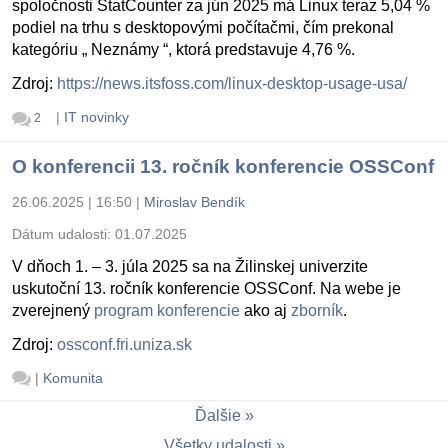
spoločnosti StatCounter za jún 2025 má Linux teraz 5,04 %
podiel na trhu s desktopovými počítačmi, čím prekonal
kategóriu „ Neznámy “, ktorá predstavuje 4,76 %.
Zdroj:
https://news.itsfoss.com/linux-desktop-usage-usa/
|
IT novinky
2
O konferencii 13. ročník konferencie OSSConf
26.06.2025 | 16:50
|
Miroslav Bendík
Dátum udalosti:
01.07.2025
V dňoch 1. – 3. júla 2025 sa na Žilinskej univerzite
uskutoční 13. ročník konferencie OSSConf. Na webe je
zverejnený
program konferencie
ako aj
zborník
.
Zdroj:
ossconf.fri.uniza.sk
|
Komunita
Ďalšie
Všetky udalosti