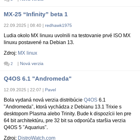
MX-25 “Infinity” beta 1
22.09.2025 | 08:40
|
redhawk1975
Ludia okolo MX linuxu uvolnili na testovanie prvé ISO MX
linuxu postavené na Debian 13.
Zdroj:
MX linux
|
Nová verzia
2
Q4OS 6.1 "Andromeda"
12.09.2025 | 22:07
|
Pavel
Bola vydaná nová verzia distribúcie
Q4OS
6.1
"Andromeda", ktorá vychádza z Debianu 13.1 Trixie s
desktopom Plasma alebo Trinity. Bude k dispozícii len pre
64 bit architektúru, pre 32 bit sa odporúča staršia verzia
Q4OS 5 "Aquarius".
Zdroj:
DistroWatch.com