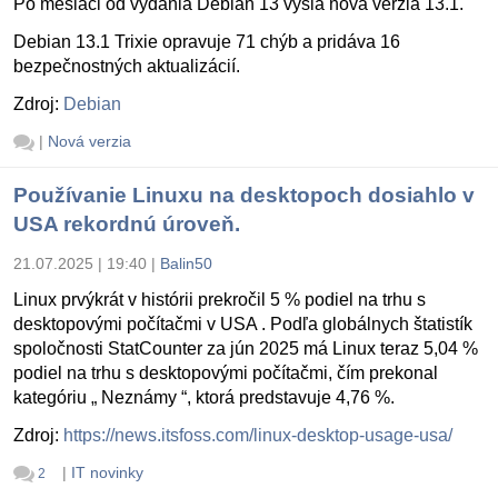
Po mesiaci od vydania Debian 13 vyšla nová verzia 13.1.
Debian 13.1 Trixie opravuje 71 chýb a pridáva 16
bezpečnostných aktualizácií.
Zdroj:
Debian
|
Nová verzia
Používanie Linuxu na desktopoch dosiahlo v
USA rekordnú úroveň.
21.07.2025 | 19:40
|
Balin50
Linux prvýkrát v histórii prekročil 5 % podiel na trhu s
desktopovými počítačmi v USA . Podľa globálnych štatistík
spoločnosti StatCounter za jún 2025 má Linux teraz 5,04 %
podiel na trhu s desktopovými počítačmi, čím prekonal
kategóriu „ Neznámy “, ktorá predstavuje 4,76 %.
Zdroj:
https://news.itsfoss.com/linux-desktop-usage-usa/
|
IT novinky
2