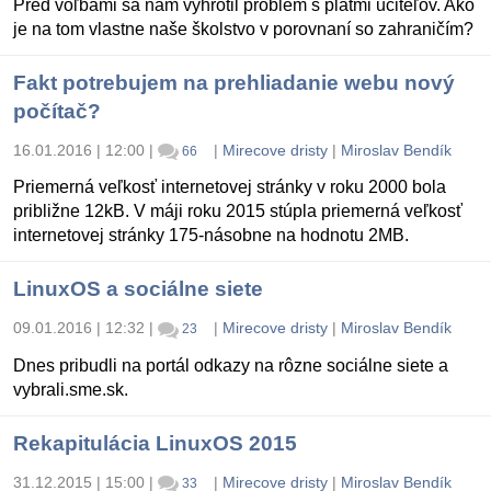
Pred voľbami sa nám vyhrotil problém s platmi učiteľov. Ako
je na tom vlastne naše školstvo v porovnaní so zahraničím?
Fakt potrebujem na prehliadanie webu nový
počítač?
16.01.2016 | 12:00
|
|
Mirecove dristy
|
Miroslav Bendík
66
Priemerná veľkosť internetovej stránky v roku 2000 bola
približne 12kB. V máji roku 2015 stúpla priemerná veľkosť
internetovej stránky 175-násobne na hodnotu 2MB.
LinuxOS a sociálne siete
09.01.2016 | 12:32
|
|
Mirecove dristy
|
Miroslav Bendík
23
Dnes pribudli na portál odkazy na rôzne sociálne siete a
vybrali.sme.sk.
Rekapitulácia LinuxOS 2015
31.12.2015 | 15:00
|
|
Mirecove dristy
|
Miroslav Bendík
33