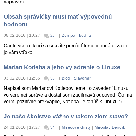
napravím.
Obsah správičky musí mať výpovednú
hodnotu
05.02.2016 | 10:27
|
|
Žumpa
|
bedňa
26
Čaute všetci, ktorí sa snažíte pomôcť tomuto portálu, za čo
je vám vďaka.
Marian Kotleba a jeho vyjadrenie o Linuxe
03.02.2016 | 12:55
|
|
Blog
|
Slavomír
38
Napísal som Marianovi Kotlebovi email o zavedení Linuxu
vo verejnej správe a dostal som zaujímavú odpoveď. Čo ma
veľmi pozitívne prekvapilo, Kotleba je fanúšik Linuxu :).
Je naše školstvo vážne v takom zlom stave?
24.01.2016 | 17:27
|
|
Mirecove dristy
|
Miroslav Bendík
34