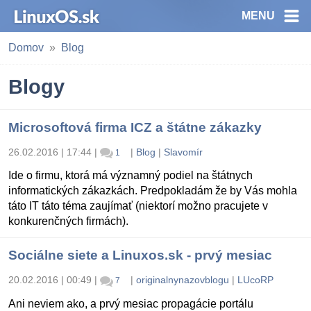
MENU
Domov
Blog
Blogy
Microsoftová firma ICZ a štátne zákazky
26.02.2016 | 17:44
|
|
Blog
|
Slavomír
1
Ide o firmu, ktorá má významný podiel na štátnych
informatických zákazkách. Predpokladám že by Vás mohla
táto IT táto téma zaujímať (niektorí možno pracujete v
konkurenčných firmách).
Sociálne siete a Linuxos.sk - prvý mesiac
20.02.2016 | 00:49
|
|
originalnynazovblogu
|
LUcoRP
7
Ani neviem ako, a prvý mesiac propagácie portálu