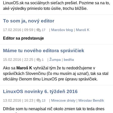
LinuxOS
.sk na sociálnych sieťach prešiel. Pozrime sa na to,
aké výsledky prinieslo toto úsi
lie, trochu bližšie.
To som ja, nový editor
17.02.2016 | 09:59
|
|
Marošov blog
|
Maroš K
17
Editor sa predstavuje
Máme tu nového editora správičiek
15.02.2016 | 22:25
|
|
Žumpa
|
bedňa
1
Ako sa
Maroš K
vyhrážal tým že tu nedodržujeme v
správičkách Slovenčinu (čo mu musím aj uznať), tak sa stal
oficiálny členom tímu LinuxOS pre úpravu správičiek.
LinuxOS novinky 6. týždeň 2016
13.02.2016 | 16:23
|
|
Mirecove dristy
|
Miroslav Bendík
13
Dlhšie som tu nenapísal nič okolo zmien tak to teda dnes