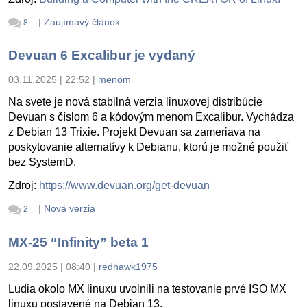
|
Zaujímavý článok
8
Devuan 6 Excalibur je vydaný
03.11.2025 | 22:52
|
menom
Na svete je nová stabilná verzia linuxovej distribúcie
Devuan s číslom 6 a kódovým menom Excalibur. Vychádza
z Debian 13 Trixie. Projekt Devuan sa zameriava na
poskytovanie alternatívy k Debianu, ktorú je možné použiť
bez SystemD.
Zdroj:
https://www.devuan.org/get-devuan
|
Nová verzia
2
MX-25 “Infinity” beta 1
22.09.2025 | 08:40
|
redhawk1975
Ludia okolo MX linuxu uvolnili na testovanie prvé ISO MX
linuxu postavené na Debian 13.