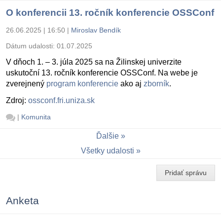
O konferencii 13. ročník konferencie OSSConf
26.06.2025 | 16:50
|
Miroslav Bendík
Dátum udalosti:
01.07.2025
V dňoch 1. – 3. júla 2025 sa na Žilinskej univerzite
uskutoční 13. ročník konferencie OSSConf. Na webe je
zverejnený
program konferencie
ako aj
zborník
.
Zdroj:
ossconf.fri.uniza.sk
|
Komunita
Ďalšie
Všetky udalosti
Pridať správu
Anketa