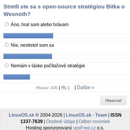
Stretli ste sa s open-source stratégiou Bitka o
Wesnoth?
Áno, hral som alebo hrávam
Nie, nestretol som sa
Nemám v láske počítačové stratégie
|
|
Ďalšie
Hlasov: 435
1
Hlasovať
LinuxOS.sk
© 2004-2026 |
LinuxOS.sk - Team
|
ISSN
1337-7639
|
Osobné údaje
|
Odber noviniek
Hosting sponzorovaný
vpsFree.cz
o.s.