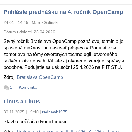
Prihláste prednášku na 4. ročník OpenCamp
24.01 | 14:45
|
MarekGalinski
Dátum udalosti:
25.04.2026
Štvrtý ročník Bratislava OpenCamp pozná svoj termín a je
spustená možnosť prihlasovať príspevky. Podujatie sa
zameriava na témy otvorených technológii, otvoreného
softvéru, otvorených dát, ale aj otvorenej verejnej správy a
podobne. Podujatie sa uskutoční 25.4.2026 na FIIT STU.
Zdroj:
Bratislava OpenCamp
|
Komunita
1
Linus a Linus
30.11.2025 | 19:40
|
redhawk1975
Stavba počítača dvomi Linusmi
Zdroj:
Building a Computer with the CREATOR of Linux!