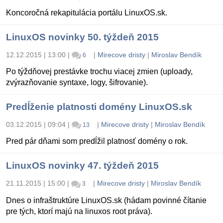
Koncoročná rekapitulácia portálu LinuxOS.sk.
LinuxOS novinky 50. týždeň 2015
12.12.2015 | 13:00
|
|
Mirecove dristy
|
Miroslav Bendík
6
Po týždňovej prestávke trochu viacej zmien (uploady,
zvýrazňovanie syntaxe, logy, šifrovanie).
Predĺženie platnosti domény LinuxOS.sk
03.12.2015 | 09:04
|
|
Mirecove dristy
|
Miroslav Bendík
13
Pred pár dňami som predĺžil platnosť domény o rok.
LinuxOS novinky 47. týždeň 2015
21.11.2015 | 15:00
|
|
Mirecove dristy
|
Miroslav Bendík
3
Dnes o infraštruktúre LinuxOS.sk (hádam povinné čítanie
pre tých, ktorí majú na linuxos root práva).