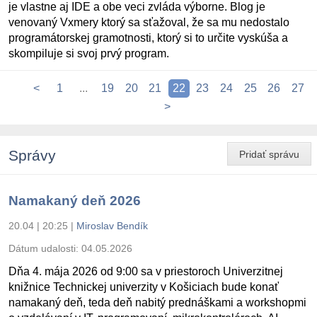
je vlastne aj IDE a obe veci zvláda výborne. Blog je
venovaný Vxmery ktorý sa sťažoval, že sa mu nedostalo
programátorskej gramotnosti, ktorý si to určite vyskúša a
skompiluje si svoj prvý program.
<
1
...
19
20
21
22
23
24
25
26
27
>
Správy
Pridať správu
Namakaný deň 2026
20.04 | 20:25
|
Miroslav Bendík
Dátum udalosti:
04.05.2026
Dňa 4. mája 2026 od 9:00 sa v priestoroch Univerzitnej
knižnice Technickej univerzity v Košiciach bude konať
namakaný deň, teda deň nabitý prednáškami a workshopmi