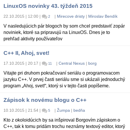
LinuxOS novinky 43. týždeň 2015
22.10.2015 | 12:00
|
|
Mirecove dristy
|
Miroslav Bendík
2
V nasledujúcich pár blogoch by som chcel predstaviť zopár
noviniek, ktoré sa pripravujú na LinuxOS. Dnes je to
prehľad aktivity používateľov
C++ II, Ahoj, svet!
17.10.2015 | 20:17
|
|
Central Nexus
|
borg
11
Vitajte pri druhom pokračovaní seriálu o programovacom
jazyku C++. V prvej časti seriálu sme si ukázali jednoduchý
program „Ahoj, svet!“, ktorý si v tejto časti popíšeme.
Zápisok k novému blogu o C++
10.10.2015 | 21:54
|
|
Žumpa
|
bedňa
5
Kto z okoloidúcich by sa inšpiroval Borgovím zápiskom o
C++, tak k tomu pridám trochu neznámy textový editor, ktorý