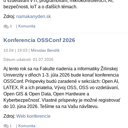
o vzdelávaní v IT, programovaní, mikrokontroléroch, AI,
bezpečnosti, IoT a o ďalších témach.
Zdroj:
namakanyden.sk
|
Komunita
3
Konferencia OSSConf 2026
10.04 | 19:03
|
Miroslav Bendík
Dátum udalosti:
01.07.2026
Aj tento rok sa na Fakulte riadenia a informatiky Žilinskej
Univerzity v dňoch 1-3. júla 2026 bude konať konferencia
OSSConf. Príspevky budú zaradené v sekciách: Open AI,
LATEX, R a ich priatelia, Vývoj OSS, OSS vo vzdelávaní,
Open GIS & Open Data, Open Hardware a
Kyberbezpečnosť. Vlastné príspevky je možné registrovať
do 10. júna 2026. Tešíme sa na Vašu návštevu.
Zdroj:
Web konferencie
|
Komunita
1