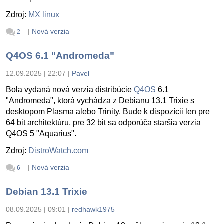
Zdroj:
MX linux
|
Nová verzia
2
Q4OS 6.1 "Andromeda"
12.09.2025 | 22:07
|
Pavel
Bola vydaná nová verzia distribúcie
Q4OS
6.1
"Andromeda", ktorá vychádza z Debianu 13.1 Trixie s
desktopom Plasma alebo Trinity. Bude k dispozícii len pre
64 bit architektúru, pre 32 bit sa odporúča staršia verzia
Q4OS 5 "Aquarius".
Zdroj:
DistroWatch.com
|
Nová verzia
6
Debian 13.1 Trixie
08.09.2025 | 09:01
|
redhawk1975