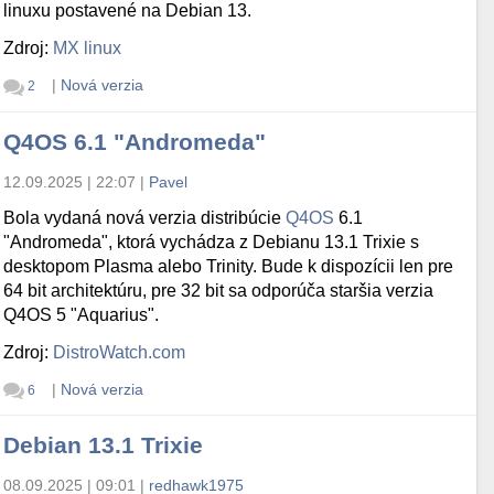
linuxu postavené na Debian 13.
Zdroj:
MX linux
|
Nová verzia
2
Q4OS 6.1 "Andromeda"
12.09.2025 | 22:07
|
Pavel
Bola vydaná nová verzia distribúcie
Q4OS
6.1
"Andromeda", ktorá vychádza z Debianu 13.1 Trixie s
desktopom Plasma alebo Trinity. Bude k dispozícii len pre
64 bit architektúru, pre 32 bit sa odporúča staršia verzia
Q4OS 5 "Aquarius".
Zdroj:
DistroWatch.com
|
Nová verzia
6
Debian 13.1 Trixie
08.09.2025 | 09:01
|
redhawk1975