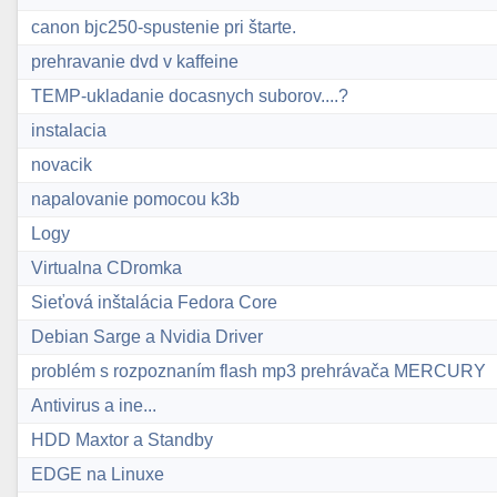
canon bjc250-spustenie pri štarte.
prehravanie dvd v kaffeine
TEMP-ukladanie docasnych suborov....?
instalacia
novacik
napalovanie pomocou k3b
Logy
Virtualna CDromka
Sieťová inštalácia Fedora Core
Debian Sarge a Nvidia Driver
problém s rozpoznaním flash mp3 prehrávača MERCURY
Antivirus a ine...
HDD Maxtor a Standby
EDGE na Linuxe