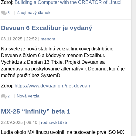
Zdroj:
Building a Computer with the CREATOR of Linux!
|
Zaujímavý článok
8
Devuan 6 Excalibur je vydaný
03.11.2025 | 22:52
|
menom
Na svete je nová stabilná verzia linuxovej distribúcie
Devuan s číslom 6 a kódovým menom Excalibur.
Vychádza z Debian 13 Trixie. Projekt Devuan sa
zameriava na poskytovanie alternatívy k Debianu, ktorú je
možné použiť bez SystemD.
Zdroj:
https://www.devuan.org/get-devuan
|
Nová verzia
2
MX-25 “Infinity” beta 1
22.09.2025 | 08:40
|
redhawk1975
Ludia okolo MX linuxu uvolnili na testovanie prvé ISO MX