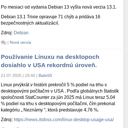
Po mesiaci od vydania Debian 13 vyšla nová verzia 13.1.
Debian 13.1 Trixie opravuje 71 chýb a pridáva 16
bezpečnostných aktualizácií.
Zdroj:
Debian
|
Nová verzia
Používanie Linuxu na desktopoch
dosiahlo v USA rekordnú úroveň.
21.07.2025 | 19:40
|
Balin50
Linux prvýkrát v histórii prekročil 5 % podiel na trhu s
desktopovými počítačmi v USA . Podľa globálnych štatistík
spoločnosti StatCounter za jún 2025 má Linux teraz 5,04
% podiel na trhu s desktopovými počítačmi, čím prekonal
kategóriu „ Neznámy “, ktorá predstavuje 4,76 %.
Zdroj:
https://news.itsfoss.com/linux-desktop-usage-usa/