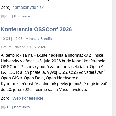
Zdroj:
namakanyden.sk
|
Komunita
3
Konferencia OSSConf 2026
10.04 | 19:03
|
Miroslav Bendík
Dátum udalosti:
01.07.2026
Aj tento rok sa na Fakulte riadenia a informatiky Žilinskej
Univerzity v dňoch 1-3. júla 2026 bude konať konferencia
OSSConf. Príspevky budú zaradené v sekciách: Open AI,
LATEX, R a ich priatelia, Vývoj OSS, OSS vo vzdelávaní,
Open GIS & Open Data, Open Hardware a
Kyberbezpečnosť. Vlastné príspevky je možné registrovať
do 10. júna 2026. Tešíme sa na Vašu návštevu.
Zdroj:
Web konferencie
|
Komunita
1