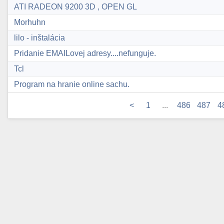
ATI RADEON 9200 3D , OPEN GL
Morhuhn
lilo - inštalácia
Pridanie EMAILovej adresy....nefunguje.
Tcl
Program na hranie online sachu.
<
1
...
486
487
4