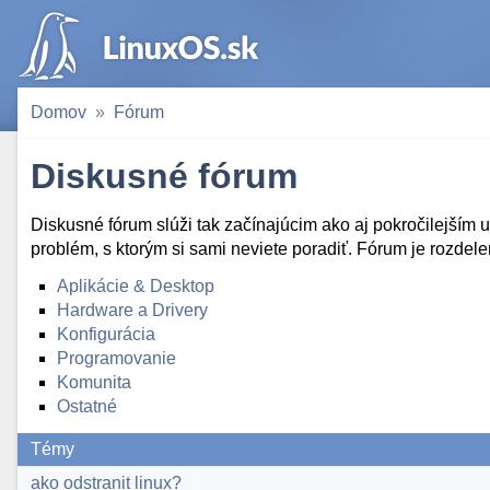
Domov
Fórum
Diskusné fórum
Diskusné fórum slúži tak začínajúcim ako aj pokročilejším 
problém, s ktorým si sami neviete poradiť. Fórum je rozdele
Aplikácie & Desktop
Hardware a Drivery
Konfigurácia
Programovanie
Komunita
Ostatné
Témy
ako odstranit linux?