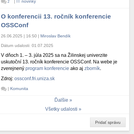
|
IT novinky
2
O konferencii 13. ročník konferencie
OSSConf
26.06.2025 | 16:50
|
Miroslav Bendík
Dátum udalosti:
01.07.2025
V dňoch 1. – 3. júla 2025 sa na Žilinskej univerzite
uskutoční 13. ročník konferencie OSSConf. Na webe je
zverejnený
program konferencie
ako aj
zborník
.
Zdroj:
ossconf.fri.uniza.sk
|
Komunita
Ďalšie
Všetky udalosti
Pridať správu