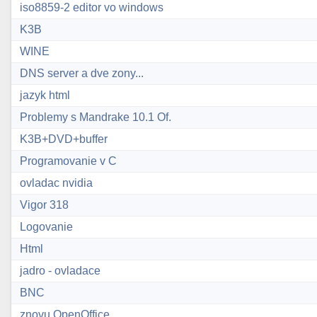
iso8859-2 editor vo windows
K3B
WINE
DNS server a dve zony...
jazyk html
Problemy s Mandrake 10.1 Of.
K3B+DVD+buffer
Programovanie v C
ovladac nvidia
Vigor 318
Logovanie
Html
jadro - ovladace
BNC
znovu OpenOffice